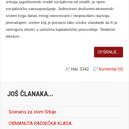
izdvaja jugoslovenski model socijalizma od ostalih, je njeno
socijalističko samoupravljanje. Jedinstveni društveno-ekonomski
sistem koga danas mnogi neosnovano i neopravdano nazivaju
promašajem, sistem koji je postavio tako visoke standarde da ih je
nemoguće dostići u uslovima kapitalističke proizvodnje. Sledećim
tekstom...
OPŠIRNIJE...
Hits: 5342
Komentar (0)
JOŠ ČLANAKA...
Scenario za slom Srbije
OBMANUTA RADNIČKA KLASA