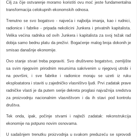
Cilj za čije ostvarenje moramo koristiti ovu moć jeste fundamentalna
transformacija celokupnih ekonomskih odnosa.
Trenutno se svo bogatsvo - najveća i najbolja imanja, kao i rudnici,
radionice i fabrike - pripada nekolicini Junkera i privatnih kapitalista.
Velika većina radnika od ovih Junkera i kapitalista za svoj težak rad
dobija samo bednu platu da preživi. Bogaćenje malog broja dokonih je
smisao današnje ekonomije.
Ovo stanje stvari treba popraviti. Svo društveno bogatstvo, zemljište
sa svim njegovim prirodnim resursima sakrivenim u njegovoj utrobi i
na površini, i sve fabrike i radionice moraju se uzeti iz ruku
eksploatatora i staviti u zajedničko vlasništvo ljudi. Prvi zadatak prave
radničke vlasti je da putem serije dekreta proglasi najvažnija sredstva
za proizvodnju nacionalnim vlasništvom i da ih stavi pod kontrolu
društva.
Tek onda, ipak, počinje stvarni i najteži zadatak: rekonstrukcija
ekonomije na potpuno novim osnovama.
U sadašnjem trenutku proizvodnja u svakom preduzeću se sprovodi