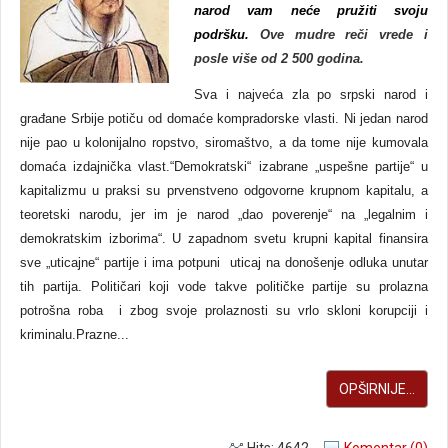
narod vam neće pružiti svoju
podršku.
Ove mudre reči vrede i
posle više od 2 500 godina.
Sva i najveća zla po srpski narod i
građane Srbije potiču od domaće kompradorske vlasti. Ni jedan narod
nije pao u kolonijalno ropstvo, siromaštvo, a da tome nije kumovala
domaća izdajnička vlast.“Demokratski“ izabrane „uspešne partije“ u
kapitalizmu u praksi su prvenstveno odgovorne krupnom kapitalu, a
teoretski narodu, jer im je narod „dao poverenje“ na „legalnim i
demokratskim izborima“. U zapadnom svetu krupni kapital finansira
sve „uticajne“ partije i ima potpuni uticaj na donošenje odluka unutar
tih partija. Političari koji vode takve političke partije su prolazna
potrošna roba i zbog svoje prolaznosti su vrlo skloni korupciji i
kriminalu.Prazne...
OPŠIRNIJE...