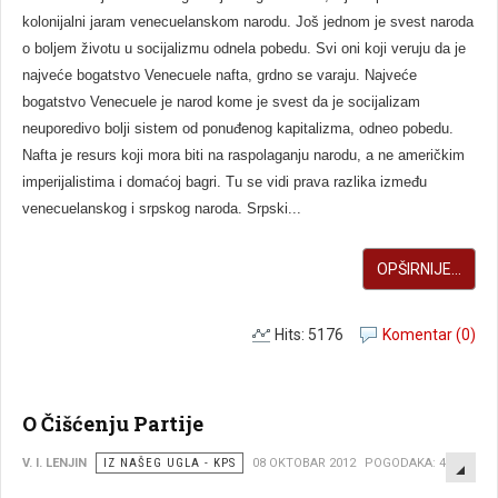
kolonijalni jaram venecuelanskom narodu. Još jednom je svest naroda
o boljem životu u socijalizmu odnela pobedu. Svi oni koji veruju da je
najveće bogatstvo Venecuele nafta, grdno se varaju. Najveće
bogatstvo Venecuele je narod kome je svest da je socijalizam
neuporedivo bolji sistem od ponuđenog kapitalizma, odneo pobedu.
Nafta je resurs koji mora biti na raspolaganju narodu, a ne američkim
imperijalistima i domaćoj bagri. Tu se vidi prava razlika između
venecuelanskog i srpskog naroda. Srpski...
OPŠIRNIJE...
Hits: 5176
Komentar (0)
O Čišćenju Partije
EMP
V. I. LENJIN
IZ NAŠEG UGLA - KPS
08 OKTOBAR 2012
POGODAKA: 4617