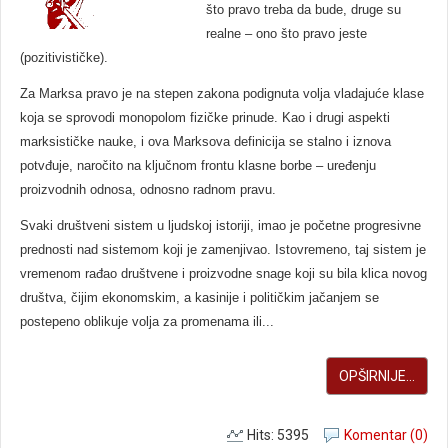
što pravo treba da bude, druge su
realne – ono što pravo jeste
(pozitivističke).
Za Marksa pravo je na stepen zakona podignuta volja vladajuće klase
koja se sprovodi monopolom fizičke prinude. Kao i drugi aspekti
marksističke nauke, i ova Marksova definicija se stalno i iznova
potvđuje, naročito na ključnom frontu klasne borbe – uređenju
proizvodnih odnosa, odnosno radnom pravu.
Svaki društveni sistem u ljudskoj istoriji, imao je početne progresivne
prednosti nad sistemom koji je zamenjivao. Istovremeno, taj sistem je
vremenom rađao društvene i proizvodne snage koji su bila klica novog
društva, čijim ekonomskim, a kasinije i političkim jačanjem se
postepeno oblikuje volja za promenama ili...
OPŠIRNIJE...
Hits: 5395
Komentar (0)