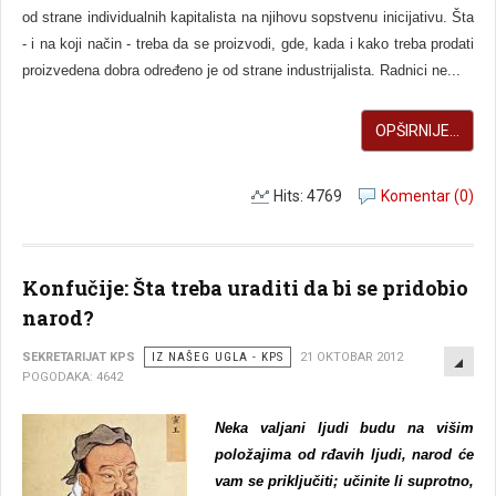
od strane individualnih kapitalista na njihovu sopstvenu inicijativu. Šta
- i na koji način - treba da se proizvodi, gde, kada i kako treba prodati
proizvedena dobra određeno je od strane industrijalista. Radnici ne...
OPŠIRNIJE...
Hits: 4769
Komentar (0)
Konfučije: Šta treba uraditi da bi se pridobio
narod?
EMP
SEKRETARIJAT KPS
IZ NAŠEG UGLA - KPS
21 OKTOBAR 2012
POGODAKA: 4642
Neka valjani ljudi budu na višim
položajima od rđavih ljudi, narod će
vam se priključiti; učinite li suprotno,