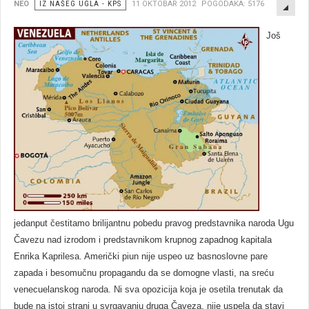
EMP
NEO
IZ NAŠEG UGLA - KPS
11 OKTOBAR 2012
POGODAKA: 5176
Još
jedanput čestitamo brilijantnu pobedu pravog predstavnika naroda Ugu
Čavezu nad izrodom i predstavnikom krupnog zapadnog kapitala
Enrika Kaprilesa. Američki piun nije uspeo uz basnoslovne pare
zapada i besomučnu propagandu da se domogne vlasti, na sreću
venecuelanskog naroda. Ni sva opozicija koja je osetila trenutak da
bude na istoj strani u svrgavanju druga Čaveza, nije uspela da stavi