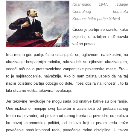
(Štampano 1947, Izdanje
Centralnog komiteta
Komunističke partije Srbije)
Čišćenje partije se razvilo, kako
izgleda, u ozbiljan i džinovski
važan posao.
Ima mesta gde partiju čiste oslanjajući se, uglavnom, na iskustvo, na
ukazivanje bespartnijih radnika, rukovodeći se njihovim ukazivanjem,
vodeći računa o pretstavnicima vanpartijske proleterske mase. Eto –
to je najdragocenije, najvažnije. Ako bi nam zaista uspelo da na
taj
način
očistimo partiju odozgo do dole, "bez obzira na ličnosti" , to bi
bila stvarno velika tekovina revolucije.
Jer tekovine revolucije ne mogu sada biti onakve kakve su bile ranije.
One nizbežno menjaju svoj karakter u zavisnosti od prelaza ratnog
fronta na privredni, od prelaza od ratnog fronta na privredni, od prelaza
ka novoj ekonomskoj politici, od uslova koji u prvom redu traže
povećanje produktivnosti rada, povećanje radne discipline. U takvo