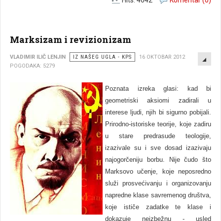
Hits: 4642
Komentar (0)
Marksizam i revizionizam
EMP
VLADIMIR ILIČ LENJIN
IZ NAŠEG UGLA - KPS
16 OKTOBAR 2012
POGODAKA: 5279
Poznata izreka glasi: kad bi
geometriski aksiomi zadirali u
interese ljudi, njih bi sigurno pobijali.
Prirodno-istoriske teorije, koje zadiru
u stare predrasude teologije,
izazivale su i sve dosad izazivaju
najogorčeniju borbu. Nije čudo što
Marksovo učenje, koje neposredno
služi prosvećivanju i organizovanju
napredne klase savremenog društva,
koje ističe zadatke te klase i
dokazuje neizbežnu - usled