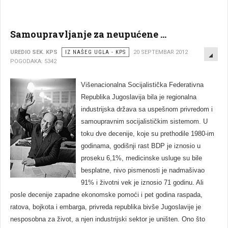
Samoupravljanje za neupućene ...
EMP
UREDIO SEK. KPS
IZ NAŠEG UGLA - KPS
20 SEPTEMBAR 2012
POGODAKA: 5342
Višenacionalna Socijalistička Federativna
Republika Jugoslavija bila je regionalna
industrijska država sa uspešnom privredom i
samoupravnim socijalističkim sistemom. U
toku dve decenije, koje su prethodile 1980-im
godinama, godišnji rast BDP je iznosio u
proseku 6,1%, medicinske usluge su bile
besplatne, nivo pismenosti je nadmašivao
91% i životni vek je iznosio 71 godinu. Ali
posle decenije zapadne ekonomske pomoći i pet godina raspada,
ratova, bojkota i embarga, privreda republika bivše Jugoslavije je
nesposobna za život, a njen industrijski sektor je uništen. Ono što