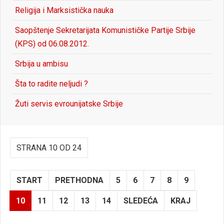
Religija i Marksistička nauka
Saopštenje Sekretarijata Komunističke Partije Srbije
(KPS) od 06.08.2012.
Srbija u ambisu
Šta to radite neljudi ?
Žuti servis evrounijatske Srbije
STRANA 10 OD 24
START
PRETHODNA
5
6
7
8
9
10
11
12
13
14
SLEDEĆA
KRAJ