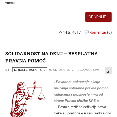
vreme...
OPŠIRNIJE...
Hits: 4617
Komentar (0)
SOLIDARNOST NA DELU – BESPLATNA
PRAVNA POMOĆ
EMP
S.F.
IZ NAŠEG UGLA - KPS
02 OKTOBAR 2012
POGODAKA: 5395
- Povodom pokretanja akcije
pružanja solidarne pravne pomoći
radnicima i nezaposlenima od
strane Pravne službe KPS-a
...
Postoje različite definicije prava.
Neke su poetične – u sebi sadrže ono