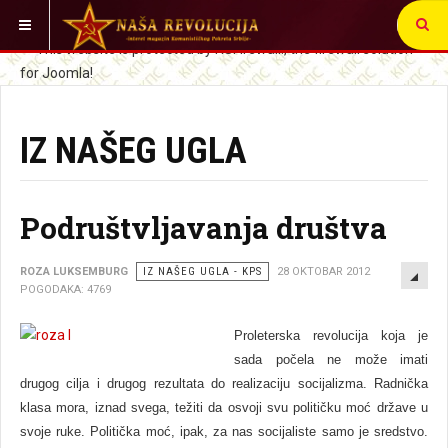
VI STE OVDE:
SRBIJA I SVET
IZ NAŠEG UGLA
Podruštvljavanja društva
EMP
ROZA LUKSEMBURG
IZ NAŠEG UGLA - KPS
28 OKTOBAR 2012
POGODAKA: 4769
Proleterska revolucija koja je
sada počela ne može imati
drugog cilja i drugog rezultata do realizaciju socijalizma. Radnička
klasa mora, iznad svega, težiti da osvoji svu političku moć države u
svoje ruke. Politička moć, ipak, za nas socijaliste samo je sredstvo.