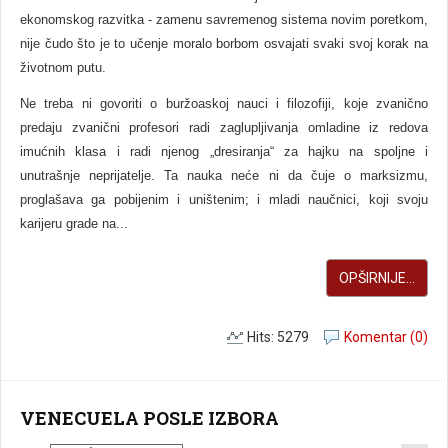
ekonomskog razvitka - zamenu savremenog sistema novim poretkom,
nije čudo što je to učenje moralo borbom osvajati svaki svoj korak na
životnom putu.
Ne treba ni govoriti o buržoaskoj nauci i filozofiji, koje zvanično
predaju zvanični profesori radi zaglupljivanja omladine iz redova
imućnih klasa i radi njenog „dresiranja“ za hajku na spoljne i
unutrašnje neprijatelje. Ta nauka neće ni da čuje o marksizmu,
proglašava ga pobijenim i uništenim; i mladi naučnici, koji svoju
karijeru grade na...
OPŠIRNIJE...
Hits: 5279
Komentar (0)
VENECUELA POSLE IZBORA