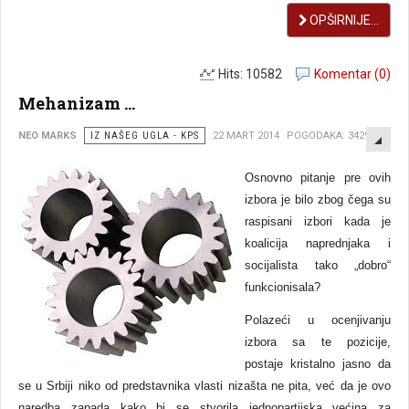
OPŠIRNIJE...
Hits: 10582
Komentar (0)
Mehanizam ...
EMP
NEO MARKS
IZ NAŠEG UGLA - KPS
22 MART 2014
POGODAKA: 3429
Osnovno pitanje pre ovih
izbora je bilo zbog čega su
raspisani izbori kada je
koalicija naprednjaka i
socijalista tako „dobro“
funkcionisala?
Polazeći u ocenjivanju
izbora sa te pozicije,
postaje kristalno jasno da
se u Srbiji niko od predstavnika vlasti nizašta ne pita, već da je ovo
naredba zapada kako bi se stvorila jednopartijska većina za