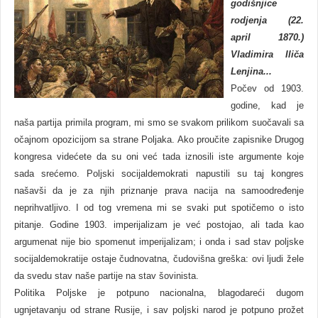
godišnjice
rodjenja (22.
april 1870.)
Vladimira Iliča
Lenjina...
Počev od 1903.
godine, kad je
naša partija primila program, mi smo se svakom prilikom suočavali sa
očajnom opozicijom sa strane Poljaka. Ako proučite zapisnike Drugog
kongresa videćete da su oni već tada iznosili iste argumente koje
sada srećemo. Poljski socijaldemokrati napustili su taj kongres
našavši da je za njih priznanje prava nacija na samoodređenje
neprihvatljivo. I od tog vremena mi se svaki put spotičemo o isto
pitanje. Godine 1903. imperijalizam je već postojao, ali tada kao
argumenat nije bio spomenut imperijalizam; i onda i sad stav poljske
socijaldemokratije ostaje čudnovatna, čudovišna greška: ovi ljudi žele
da svedu stav naše partije na stav šovinista.
Politika Poljske je potpuno nacionalna, blagodareći dugom
ugnjetavanju od strane Rusije, i sav poljski narod je potpuno prožet