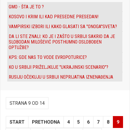
GMO - ŠTA JE TO ?
KOSOVO I KRIM ILI KAD PRESEDNE PRESEDAN!
VAMPIRSKI IZBORI ILI KAKO GLASATI SA "ONOGA"SVETA?
DA LI STE ZNALI: KO JE I ZAŠTO U SRBIJI SAKRIO DA JE
SLOBODAN MILOŠEVIĆ POSTHUMNO OSLOBOĐEN
OPTUŽBE?
KPS: GDE NAS TO VODE EVROPOTURICE?
KO U SRBIJI PRIŽELJKUJE "UKRAJINSKI SCENARIO"?
RUSIJU OČEKUJU U SRBIJI NEPRIJATNA IZNENAĐENJA
STRANA 9 OD 14
START
PRETHODNA
4
5
6
7
8
9