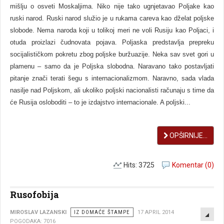
mišlju o osveti Moskaljima. Niko nije tako ugnjetavao Poljake kao
ruski narod. Ruski narod služio je u rukama careva kao dželat poljske
slobode. Nema naroda koji u tolikoj meri ne voli Rusiju kao Poljaci, i
otuda proizlazi čudnovata pojava. Poljaska predstavlja prepreku
socijalističkom pokretu zbog poljske buržuazije. Neka sav svet gori u
plamenu – samo da je Poljska slobodna. Naravano tako postavljati
pitanje znači terati šegu s internacionalizmom. Naravno, sada vlada
nasilje nad Poljskom, ali ukoliko poljski nacionalisti računaju s time da
će Rusija osloboditi – to je izdajstvo internacionale. A poljski...
OPŠIRNIJE...
Hits: 3725
Komentar (0)
Rusofobija
EMP
MIROSLAV LAZANSKI
IZ DOMAĆE ŠTAMPE
17 APRIL 2014
POGODAKA: 7016