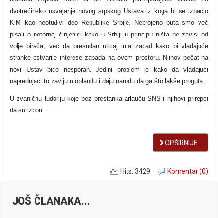
dvotrećinsko usvajanje novog srpskog Ustava iz koga bi se izbacio
KiM kao neotuđivi deo Republike Srbije. Nebrojeno puta smo već
pisali o notornoj činjenici kako u Srbiji u principu ništa ne zavisi od
volje birača, već da presudan uticaj ima zapad kako bi vladajuće
stranke ostvarile interese zapada na ovom prostoru. Njihov pečat na
novi Ustav biće nesporan. Jedini problem je kako da vladajući
naprednjaci to zaviju u oblandu i daju narodu da ga što lakše proguta.
U zvaničnu ludoriju koje bez prestanka arlauču SNS i njihovi prirepci
da su izbori...
OPŠIRNIJE...
Hits: 3429
Komentar (0)
JOŠ ČLANAKA...