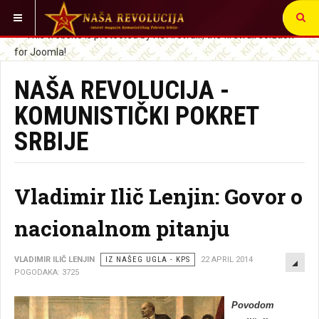
VI STE OVDE:
NAŠA REVOLUCIJA -
KOMUNISTIČKI POKRET
SRBIJE
Vladimir Ilič Lenjin: Govor o
nacionalnom pitanju
EMP
VLADIMIR ILIČ LENJIN
IZ NAŠEG UGLA - KPS
22 APRIL 2014
POGODAKA: 3725
Povodom