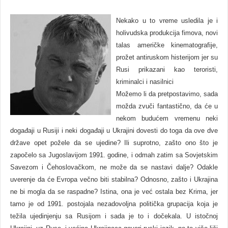
Nekako u to vreme usledila je i
holivudska produkcija fimova, novi
talas američke kinematografije,
prožet antiruskom histerijom jer su
Rusi prikazani kao teroristi,
kriminalci i nasilnici
Možemo li da pretpostavimo, sada
možda zvuči fantastično, da će u
nekom budućem vremenu neki
događaji u Rusiji i neki događaji u Ukrajini dovesti do toga da ove dve
države opet požele da se ujedine? Ili suprotno, zašto ono što je
započelo sa Jugoslavijom 1991. godine, i odmah zatim sa Sovjetskim
Savezom i Čehoslovačkom, ne može da se nastavi dalje? Odakle
uverenje da će Evropa večno biti stabilna? Odnosno, zašto i Ukrajina
ne bi mogla da se raspadne? Istina, ona je već ostala bez Krima, jer
tamo je od 1991. postojala nezadovoljna politička grupacija koja je
težila ujedinjenju sa Rusijom i sada je to i dočekala. U istočnoj