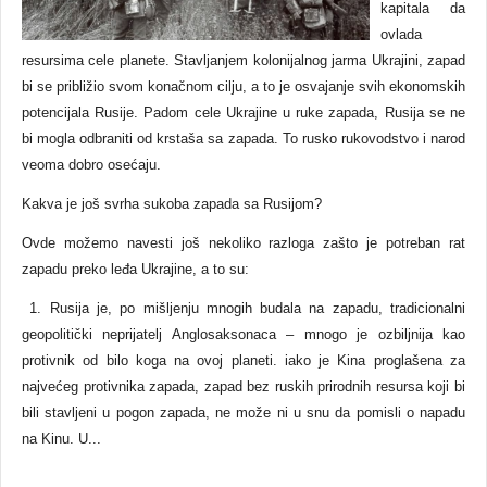
kapitala da
ovlada
resursima cele planete. Stavljanjem kolonijalnog jarma Ukrajini, zapad
bi se približio svom konačnom cilju, a to je osvajanje svih ekonomskih
potencijala Rusije. Padom cele Ukrajine u ruke zapada, Rusija se ne
bi mogla odbraniti od krstaša sa zapada. To rusko rukovodstvo i narod
veoma dobro osećaju.
Kakva je još svrha sukoba zapada sa Rusijom?
Ovde možemo navesti još nekoliko razloga zašto je potreban rat
zapadu preko leđa Ukrajine, a to su:
1. Rusija je, po mišljenju mnogih budala na zapadu, tradicionalni
geopolitički neprijatelj Anglosaksonaca – mnogo je ozbiljnija kao
protivnik od bilo koga na ovoj planeti. iako je Kina proglašena za
najvećeg protivnika zapada, zapad bez ruskih prirodnih resursa koji bi
bili stavljeni u pogon zapada, ne može ni u snu da pomisli o napadu
na Kinu. U...