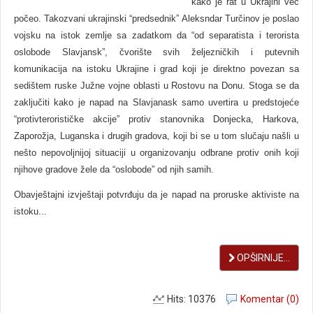
kako je rat u Ukrajini već
počeo. Takozvani ukrajinski “predsednik” Aleksndar Turčinov je poslao
vojsku na istok zemlje sa zadatkom da “od separatista i terorista
oslobode Slavjansk”, čvorište svih željezničkih i putevnih
komunikacija na istoku Ukrajine i grad koji je direktno povezan sa
sedištem ruske Južne vojne oblasti u Rostovu na Donu. Stoga se da
zaključiti kako je napad na Slavjanask samo uvertira u predstojeće
“protivterorističke akcije” protiv stanovnika Donjecka, Harkova,
Zaporožja, Luganska i drugih gradova, koji bi se u tom slučaju našli u
nešto nepovoljnijoj situaciji u organizovanju odbrane protiv onih koji
njihove gradove žele da “oslobode” od njih samih.
Obavještajni izvještaji potvrđuju da je napad na proruske aktiviste na
istoku...
OPŠIRNIJE...
Hits: 10376
Komentar (0)