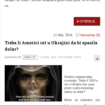
Ukrajini, uz Ruse, i većina Ukrajinaca govori ruski jezik, no to više liči
na...
OPŠIRNIJE...
Hits: 7016
Komentar (0)
Treba li Americi rat u Ukrajini da bi spasila
dolar?
EMP
ADVANCE.HR
ANALIZE
16 APRIL 2014
POGODAKA: 10376
Analiza najopasnijeg
scenarija: Treba li SAD-u
rat u Ukrajini kao spas
protiv rusko-kineskog
udara na dolar?
Može se slobodno reći