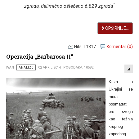
"
zgrada, delimično oštećeno 6.829 zgrada
OPŠIRNIJE...
Hits: 11817
Komentar (0)
Operacija „Barbarosa II“
EMP
IVAN
ANALIZE
02 APRIL 2014
POGODAKA: 10582
Kriza u
Ukrajini se
mora
posmatrati
pre svega
kao težnja
krupnog
zapadnog