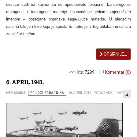
čestice čađi na kojima su se apsorbovale toksične, kanceregone,
mutagene i teratogene materije obuhvaćene jednim zajedničkim
imenom – postojane organske zagađujuće materije. U sledećim
danima bilo je i kiše koja je spirala te materije iz tog oblaka i unosila u
zemljište i rečne...
OPŠIRNIJE...
Hits: 7299
Komentar (0)
6. APRIL 1941.
EMP
NEO MARKS
PRILOZI SARADNIKA
06 APRIL 2014
POGODAKA: 11817