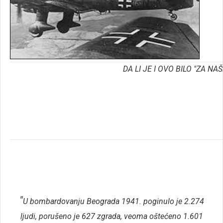
DA LI JE I OVO BILO "ZA NA
"
U bombardovanju Beograda 1941. poginulo je 2.274
ljudi, porušeno je 627 zgrada, veoma oštećeno 1.601