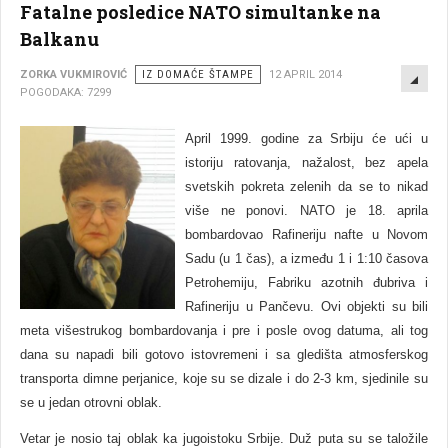
Fatalne posledice NATO simultanke na
Balkanu
EMP
ZORKA VUKMIROVIĆ
IZ DOMAĆE ŠTAMPE
12 APRIL 2014
POGODAKA: 7299
April 1999. godine za Srbiju će ući u
istoriju ratovanja, nažalost, bez apela
svetskih pokreta zelenih da se to nikad
više ne ponovi. NATO je 18. aprila
bombardovao Rafineriju nafte u Novom
Sadu (u 1 čas), a između 1 i 1:10 časova
Petrohemiju, Fabriku azotnih đubriva i
Rafineriju u Pančevu. Ovi objekti su bili
meta višestrukog bombardovanja i pre i posle ovog datuma, ali tog
dana su napadi bili gotovo istovremeni i sa gledišta atmosferskog
transporta dimne perjanice, koje su se dizale i do 2-3 km, sjedinile su
se u jedan otrovni oblak.
Vetar je nosio taj oblak ka jugoistoku Srbije. Duž puta su se taložile