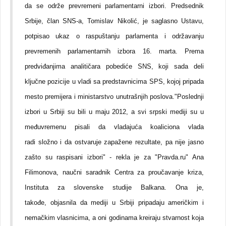
da se održe prevremeni parlamentarni izbori. Predsednik
Srbije, član SNS-a, Tomislav Nikolić, je saglasno Ustavu,
potpisao ukaz o raspuštanju parlamenta i održavanju
prevremenih parlamentarnih izbora 16. marta. Prema
predviđanjima analitičara pobediće SNS, koji sada deli
ključne pozicije u vladi sa predstavnicima SPS, kojoj pripada
mesto premijera i ministarstvo unutrašnjih poslova."Poslednji
izbori u Srbiji su bili u maju 2012, a svi srpski mediji su u
međuvremenu pisali da vladajuća koaliciona vlada
radi složno i da ostvaruje zapažene rezultate, pa nije jasno
zašto su raspisani izbori" - rekla je za "Pravda.ru" Ana
Filimonova, naučni saradnik Centra za proučavanje kriza,
Instituta za slovenske studije Balkana. Ona je,
takođe, objasnila da mediji u Srbiji pripadaju američkim i
nemačkim vlasnicima, a oni godinama kreiraju stvarnost koja