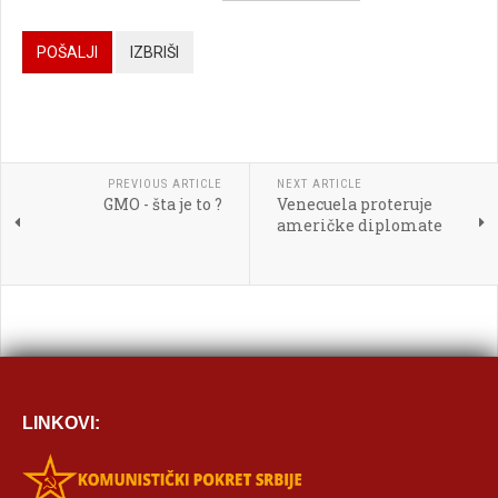

POŠALJI
IZBRIŠI




PREVIOUS ARTICLE
NEXT ARTICLE
GMO - šta je to ?
Venecuela proteruje

američke diplomate
[BBCODE]
LINKOVI: