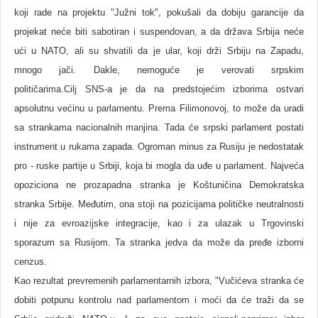
koji rade na projektu "Južni tok", pokušali da dobiju garancije da
projekat neće biti sabotiran i suspendovan, a da država Srbija neće
ući u NATO, ali su shvatili da je ular, koji drži Srbiju na Zapadu,
mnogo jači. Dakle, nemoguće je verovati srpskim
političarima.Cilj SNS-a je da na predstojećim izborima ostvari
apsolutnu većinu u parlamentu. Prema Filimonovoj, to može da uradi
sa strankama nacionalnih manjina. Tada će srpski parlament postati
instrument u rukama zapada. Ogroman minus za Rusiju je nedostatak
pro - ruske partije u Srbiji, koja bi mogla da uđe u parlament. Najveća
opoziciona ne prozapadna stranka je Koštuničina Demokratska
stranka Srbije. Međutim, ona stoji na pozicijama političke neutralnosti
i nije za evroazijske integracije, kao i za ulazak u Trgovinski
sporazum sa Rusijom. Ta stranka jedva da može da pređe izborni
cenzus.
Kao rezultat prevremenih parlamentarnih izbora, "Vučićeva stranka će
dobiti potpunu kontrolu nad parlamentom i moći da će traži da se