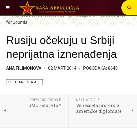
VI STE OVDE:
SRBIJA I SVET
IZ STRANE ŠTAMPE
Rusiju očekuju u Srbiji
neprijatna iznenađenja
ANA FILIMONOVA
02 MART 2014
POGODAKA: 8648
IZ STRANE ŠTAMPE
PREVIOUS ARTICLE
NEXT ARTICLE
GMO - šta je to ?
Venecuela proteruje
američke diplomate