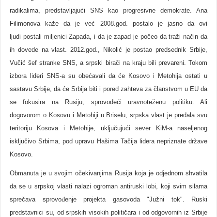
radikalima, predstavljajući SNS kao progresivne demokrate. Ana
Filimonova kaže da je već 2008.god. postalo je jasno da ovi
ljudi postali miljenici Zapada, i da je zapad je počeo da traži način da
ih dovede na vlast. 2012.god., Nikolić je postao predsednik Srbije,
Vučić šef stranke SNS, a srpski birači na kraju bili prevareni. Tokom
izbora lideri SNS-a su obećavali da će Kosovo i Metohija ostati u
sastavu Srbije, da će Srbija biti i pored zahteva za članstvom u EU da
se fokusira na Rusiju, sprovodeći uravnoteženu politiku. Ali
dogovorom o Kosovu i Metohiji u Briselu, srpska vlast je predala svu
teritoriju Kosova i Metohije, uključujući sever KiM-a naseljenog
isključivo Srbima, pod upravu Hašima Tačija lidera nepriznate države
Kosovo.
Obmanuta je u svojim očekivanjima Rusija koja je odjednom shvatila
da se u srpskoj vlasti nalazi ogroman antiruski lobi, koji svim silama
sprečava sprovođenje projekta gasovoda "Južni tok". Ruski
predstavnici su, od srpskih visokih političara i od odgovornih iz Srbije