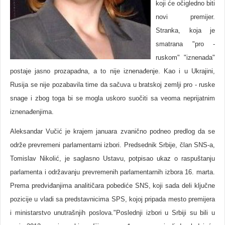
koji će očigledno biti
novi premijer.
Stranka, koja je
smatrana "pro -
ruskom" "iznenada"
postaje jasno prozapadna, a to nije iznenađenje. Kao i u Ukrajini,
Rusija se nije pozabavila time da sačuva u bratskoj zemlji pro - ruske
snage i zbog toga bi se mogla uskoro suočiti sa veoma neprijatnim
iznenađenjima.
Aleksandar Vučić je krajem januara zvanično podneo predlog da se
održe prevremeni parlamentarni izbori. Predsednik Srbije, član SNS-a,
Tomislav Nikolić, je saglasno Ustavu, potpisao ukaz o raspuštanju
parlamenta i održavanju prevremenih parlamentarnih izbora 16. marta.
Prema predviđanjima analitičara pobediće SNS, koji sada deli ključne
pozicije u vladi sa predstavnicima SPS, kojoj pripada mesto premijera
i ministarstvo unutrašnjih poslova."Poslednji izbori u Srbiji su bili u