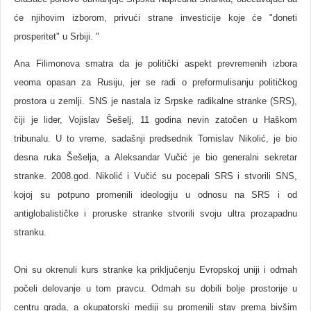
će njihovim izborom, privući strane investicije koje će "doneti
prosperitet" u Srbiji. "
Ana Filimonova smatra da je politički aspekt prevremenih izbora
veoma opasan za Rusiju, jer se radi o preformulisanju političkog
prostora u zemlji. SNS je nastala iz Srpske radikalne stranke (SRS),
čiji je lider, Vojislav Šešelj, 11 godina nevin zatočen u Haškom
tribunalu. U to vreme, sadašnji predsednik Tomislav Nikolić, je bio
desna ruka Šešelja, a Aleksandar Vučić je bio generalni sekretar
stranke. 2008.god. Nikolić i Vučić su pocepali SRS i stvorili SNS,
kojoj su potpuno promenili ideologiju u odnosu na SRS i od
antiglobalističke i proruske stranke stvorili svoju ultra prozapadnu
stranku.
Oni su okrenuli kurs stranke ka priključenju Evropskoj uniji i odmah
počeli delovanje u tom pravcu. Odmah su dobili bolje prostorije u
centru grada, a okupatorski mediji su promenili stav prema bivšim