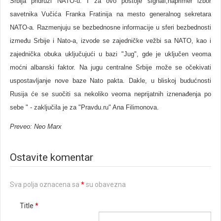
Srbija pridruži NATO-u. I za ovo postoje signali,naprimer izbor
savetnika Vučića Franka Fratinija na mesto generalnog sekretara
NATO-a. Razmenjuju se bezbednosne informacije u sferi bezbednosti
između Srbije i Nato-a, izvode se zajedničke vežbi sa NATO, kao i
zajednička obuka uključujući u bazi "Jug", gde je uključen veoma
moćni albanski faktor. Na jugu centralne Srbije može se očekivati
uspostavljanje nove baze Nato pakta. Dakle, u bliskoj budućnosti
Rusija će se suočiti sa nekoliko veoma neprijatnih iznenađenja po
sebe " - zaključila je za "Pravdu.ru" Ana Filimonova.
Preveo: Neo Marx
Ostavite komentar
Sva polja oznacena sa
*
su obavezna
Title
*