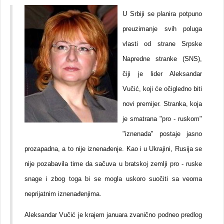
U Srbiji se planira potpuno
preuzimanje svih poluga
vlasti od strane Srpske
Napredne stranke (SNS),
čiji je lider Aleksandar
Vučić, koji će očigledno biti
novi premijer. Stranka, koja
je smatrana "pro - ruskom"
"iznenada" postaje jasno
prozapadna, a to nije iznenađenje. Kao i u Ukrajini, Rusija se
nije pozabavila time da sačuva u bratskoj zemlji pro - ruske
snage i zbog toga bi se mogla uskoro suočiti sa veoma
neprijatnim iznenađenjima.
Aleksandar Vučić je krajem januara zvanično podneo predlog