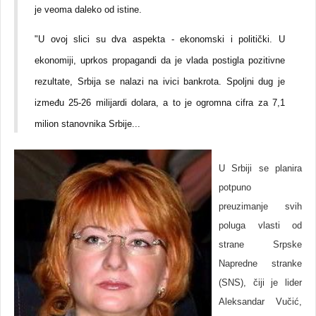
je veoma daleko od istine.
"U ovoj slici su dva aspekta - ekonomski i politički. U
ekonomiji, uprkos propagandi da je vlada postigla pozitivne
rezultate, Srbija se nalazi na ivici bankrota. Spoljni dug je
između 25-26 milijardi dolara, a to je ogromna cifra za 7,1
milion stanovnika Srbije...
U Srbiji se planira
potpuno
preuzimanje svih
poluga vlasti od
strane Srpske
Napredne stranke
(SNS), čiji je lider
Aleksandar Vučić,