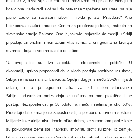
maju 2012, a svi srpski mediji su u međuvremenu pisali da vladajuća
koaliciona vlada radi složno i da ostvaruje zapažene rezultate, pa nije
jasno zašto su raspisani izbori" - rekla je za "Pravda.ru" Ana
Filimonova, naučni saradnik Centra za proučavanje kriza, Instituta za
slovenske studije Balkana. Ona je, takođe, objasnila da mediji u Srbiji
pripadaju američkim i nemačkim vlasnicima, a oni godinama kreiraju
stvarnost koja je veoma daleko od istine.
"U ovoj slici su dva aspekta - ekonomski i politički. U
ekonomiji, uprkos propagandi da je vlada postigla pozitivne rezultate,
Srbija se nalazi na ivici bankrota. Spoljni dug je između 25-26 milijardi
dolara, a to je ogromna cifra za 7,1 milion stanovnika
Srbije.
Industrijska proizvodnja je uništena,pa ona praktično i ne
postoji. Nezaposlenost je 30 odsto, a među mladima je oko 50%.
Predstoji dalje smanjenje zaposlenosti, a posebno u javnom sektoru.
Milijarde investicija nisu donele ništa dobro, jer strane kompanije koje
su pokupovale zemljište i fabričku imovinu, profit su izneli iz zemlje.
Glasače ponovo obmanjuje Srpska Napredna Stranka, obećavajući da