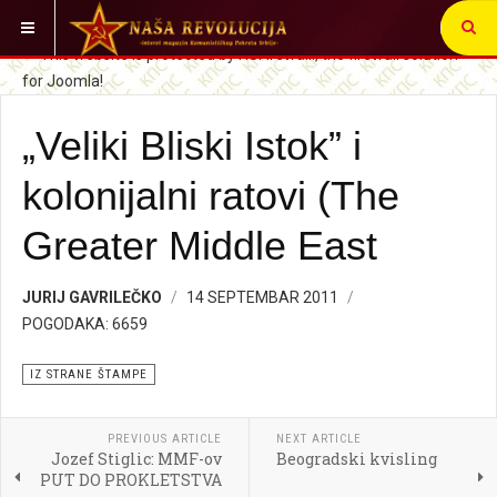
VI STE OVDE:
SRBIJA I SVET
IZ STRANE ŠTAMPE
„Veliki Bliski Istok” i
kolonijalni ratovi (The
Greater Middle East
JURIJ GAVRILEČKO
14 SEPTEMBAR 2011
POGODAKA: 6659
IZ STRANE ŠTAMPE
PREVIOUS ARTICLE
NEXT ARTICLE
Jozef Stiglic: MMF-ov
Beogradski kvisling
PUT DO PROKLETSTVA