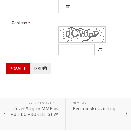


Captcha
*






POŠALJI
IZBRIŠI




PREVIOUS ARTICLE
NEXT ARTICLE
Jozef Stiglic: MMF-ov
Beogradski kvisling

PUT DO PROKLETSTVA
[BBCODE]