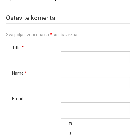
Ostavite komentar
Sva polja oznacena sa
*
su obavezna
Title
*
Name
*
Email

