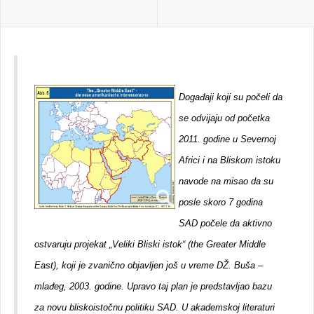
Događaji koji su počeli da
se odvijaju od početka
2011. godine u Severnoj
Africi i na Bliskom istoku
navode na misao da su
posle skoro 7 godina
SAD počele da aktivno
ostvaruju projekat „Veliki Bliski istok“ (the Greater Middle
East), koji je zvanično objavljen još u vreme DŽ. Buša –
mlađeg, 2003. godine. Upravo taj plan je predstavljao bazu
za novu bliskoistočnu politiku SAD. U akademskoj literaturi