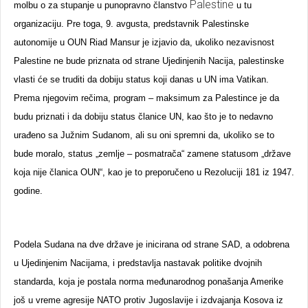
Palestine
molbu o za stupanje u punopravno članstvo
u tu
organizaciju. Pre toga, 9. avgusta, predstavnik Palestinske
autonomije u OUN Riad Mansur je izjavio da, ukoliko nezavisnost
Palestine ne bude priznata od strane Ujedinjenih Nacija, palestinske
vlasti će se truditi da dobiju status koji danas u UN ima Vatikan.
Prema njegovim rečima, program – maksimum za Palestince je da
budu priznati i da dobiju status članice UN, kao što je to nedavno
urađeno sa Južnim Sudanom, ali su oni spremni da, ukoliko se to
bude moralo, status „zemlje – posmatrača“ zamene statusom „države
koja nije članica OUN“, kao je to preporučeno u Rezoluciji 181 iz 1947.
godine.
Podela Sudana na dve države je inicirana od strane SAD, a odobrena
u Ujedinjenim Nacijama, i predstavlja nastavak politike dvojnih
standarda, koja je postala norma međunarodnog ponašanja Amerike
još u vreme agresije NATO protiv Jugoslavije i izdvajanja Kosova iz