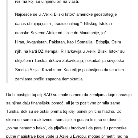
režima koji su u njemu bili na vlasti.
Najčešće se u „Veliki Bliski Istok“ američke geostrategije
danas ubrajaju,osim „ tradicionalnog “
Bliskog Istoka i
arapske Severne Afrike od Libije do Mauritanije, još
i Iran, Avganistan, Pakistan,
kao i Somalija i Etiopija. Osim
njih, na karti DŽ.Kempa i R.Harkavija u „veliki Bliski Istok“ su
uključeni i Turska, države Zakavkazja, nekadašnja sovjetska
Srednja Azija i Kazahstan. Kao cilj je postavljeno da se u tim
zemljama proširi zapadna demokratija.
Da bi postigle taj cilj SAD su imale nameru da zemljama koje sarađuju
sa njima daju finansijsku pomoć, ali je to pozitivno primila samo
Turska, dok su se ostali prema toj ideji poneli prilično hladno. Do
skora se samo u aktivnosti somalijskih gusara koji su se dosetili,
„pojma nemamo kako“, da pljačkaju brodove i da parališu pomorske
putne magistrale koje vode iz Azije u Evropu, mogao primetiti rad na