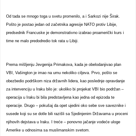
Od tada se mnogo toga u svetu promenilo, a i Sarkozi nije Širak.
Pošto je postao jedan od začetnika agresije NATO protiv Libije,
predsednik Francuske je demonstrativno izabrao proamerički kurs i
time ne malo predodredio tok rata u Libiji.
Prema mišljenju Jevgenija Primakova, kada je obelodanjivao plan
VBI, Vašington je imao na umu nekoliko ciljeva. Prvo, pošto se
obezbedio podrškom niza državnih lidera, kao poslednje opravdanje
za intervenciju u Iraku bilo je: ukoliko bi projekat VBI bio podržan –
operacija u Iraku bi bila predstavljena kao jedna od epizoda te
operacije. Drugo – pokušaj da opet ujedini oko sebe sve saveznike i
susede koji su se dotle bili razišli sa Sjedinjenim Državama u proceni
njihovih dejstava u Iraku. I treće – ponovno jačanje vodeće uloge
Amerike u odnosima sa muslimanskim svetom.