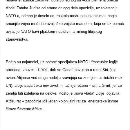
rešava strateške zadatke. Ubistvo jednog od vođa plemena obeida
Abdel Fataha Junisa od strane drugog dela opozicije, uz toleranciju
NATO-a, odmah je dovelo do raskola među pobunjenicima i naglo
smanjilo vojnu moć dobrovoljačke vojske marodera, koja se uz pomoć
avijacije NATO bavi pljačkom i ubistvima mirnog libijskog
stanovništva.
Pošto su najamnici, uz pomoć specijalaca NATO i francuske legije
Tripoli
stranaca zauzeli
, dok se Gadafi povukao u rodni Sirt (koji
avioni Alijense već drugu nedelju sravnjuju sa zemljom uz totalni muk
UN), Libiju sada čeka nov život, ili tačnije rečeno – smrt. Smrt, jer će
zemlja biti izdeljena na delove. Pošto je „nova vlada“ Libije objavila
Alžiru rat – započinje još jedan kolonijalni rat za energetske izvore
čitave Severne Afrike…