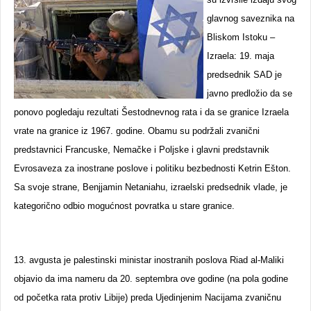
glavnog saveznika na
Bliskom Istoku –
Izraela: 19. maja
predsednik SAD je
javno predložio da se
ponovo pogledaju rezultati Šestodnevnog rata i da se granice Izraela
vrate na granice iz 1967. godine. Obamu su podržali zvanični
predstavnici Francuske, Nemačke i Poljske i glavni predstavnik
Evrosaveza za inostrane poslove i politiku bezbednosti Ketrin Ešton.
Sa svoje strane, Benjjamin Netaniahu, izraelski predsednik vlade, je
kategorično odbio mogućnost povratka u stare granice.
13. avgusta je palestinski ministar inostranih poslova Riad al-Maliki
objavio da ima nameru da 20. septembra ove godine (na pola godine
od početka rata protiv Libije) preda Ujedinjenim Nacijama zvaničnu