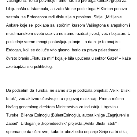
Vašingtona. To se potvrđuje i time, što se pre toga kontakt-grupa za
Libiju našla u Istambulu, a i zato što se posle toga H.Klinton ponovo
sastala sa Erdoganom radi diskusije o problemu Sirije. „Mišljenje
Ankare koje se poklapa sa istočnim kursom Vašingtona u arapskom i
muslimanskom svetu izaziva ne samo razdražljivost, već i bojazan. U
poslednje vreme mnogi postavljaju pitanje – a da ni je to onaj isti
Erdogan, koji se do juče vrlo glasno borio za prava palestinaca i
čvrsto branio „Flotu za mir“ koja je bila upućena u sektor Gaze“ – kaže
azerbajdžanski politikolog.
Da podsetim da Turska, ne samo što je podržala projekat „Veliki Bliski
Istok“, već aktivno učestvuje i u njegovoj realizaciji. Prema rečima
bivšeg generalnog direktora Ministarstva za industriju i trgovinu
Turske, Bilenta Esinoglu (BülentEsinoğlu), autora knjige „Zagnjureni u
Zapad“, Erdogan je „kopredsednik“ projekta „Veliki Bliski Istok“ i
spreman je da učini sve, kako bi obezbedio cepanje Sirije na tri dela,