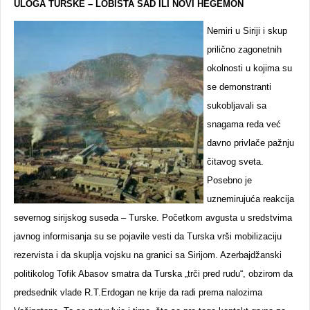
ULOGA TURSKE – LOBISTA SAD ILI NOVI HEGEMON
Nemiri u Siriji i skup
prilično zagonetnih
okolnosti u kojima su
se demonstranti
sukobljavali sa
snagama reda već
davno privlače pažnju
čitavog sveta.
Posebno je
uznemirujuća reakcija
severnog sirijskog suseda – Turske. Početkom avgusta u sredstvima
javnog informisanja su se pojavile vesti da Turska vrši mobilizaciju
rezervista i da skuplja vojsku na granici sa Sirijom. Azerbajdžanski
politikolog Tofik Abasov smatra da Turska „trči pred rudu“, obzirom da
predsednik vlade R.T.Erdogan ne krije da radi prema nalozima