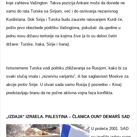
koje zahteva Vašington. Takva pozicija Ankare može da dovede ne
samo do rata Turske sa Sirijom, već i do osnivanja nezavisnog
Kurdistana. Dok Sirija i Turska budu zauzete ratovanjem Kurdi će,
pošto prvo obezbede podršku Vašingtona, pokušati da ujedine u
jednu novu državu teritorije na kojima žive (a to su delovi četiri
države: Turske, Iraka, Sirije i Irana).
Istovremeno Turska vodi politiku zbližavanja sa Rusijom, kako bi za
svaki slučaj imala i „rezervnu varijantu“, ili bar saglasnost Moskve za
akcije protiv Sirije. U stvari sada samo Rusija (i posredno – Kina)
predstavljaju branu da ne počne aktivna vojna faza konflikta.
„IZDAJA“ IZRAELA. PALESTINA – ČLANICA OUN? DEMARŠ SAD
U proleće 2001. SAD
su izvršile izdaju svog