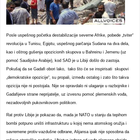
Posle uspešnog početka destabilizacije severne Afrike, pobede „tviter“
revolucija u Tunisu, Egiptu, uspešnog parčanja Sudana na dva dela,
kao i oštrog gušenja opozicionih skupova u Bahreinu i Jemenu (uz
pomoć Saudijske Arabije), kod SAD je u Libiji došlo do zastoja.
Pokušaj da se Gadafi obori lako, tako što će se inspirisati skupovi
„demokratske opozicije“, su propali, između ostalog i zato što takva
opzicija nije ni postojala. Nije se opravdalo ni ulaganje u razbojnike i
Gadafijeve strane neprijatelje, uz izvesnu pomoć plemenskih vođa,
nezadovoljnih pukovnikovom politikom.
Rat protiv Libije je pokazao da, mada je NATO u stanju da tepihom
bombi potpuno uništi infrastrukturu u kojoj nema atomskog oružja i
savremene protiv-vazdušne odbrane, Alijansa ipak nije sposobna da