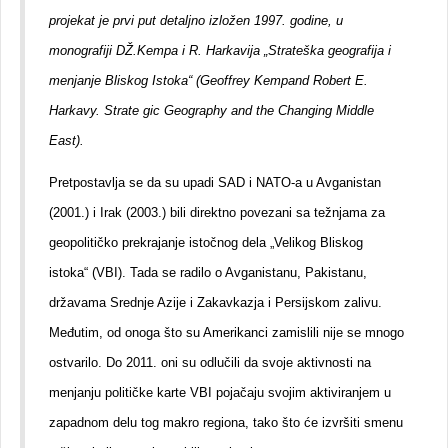
projekat je prvi put detaljno izložen 1997. godine, u
monografiji DŽ.Kempa i R. Harkavija „Strateška geografija i
menjanje Bliskog Istoka“ (Geoffrey Kempand Robert E.
Harkavy. Strate gic Geography and the Changing Middle
East).
Pretpostavlja se da su upadi SAD i NATO-a u Avganistan
(2001.) i Irak (2003.) bili direktno povezani sa težnjama za
geopolitičko prekrajanje istočnog dela „Velikog Bliskog
istoka“ (VBI). Tada se radilo o Avganistanu, Pakistanu,
državama Srednje Azije i Zakavkazja i Persijskom zalivu.
Međutim, od onoga što su Amerikanci zamislili nije se mnogo
ostvarilo. Do 2011. oni su odlučili da svoje aktivnosti na
menjanju političke karte VBI pojačaju svojim aktiviranjem u
zapadnom delu tog makro regiona, tako što će izvršiti smenu