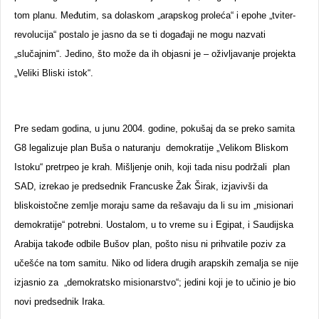
tom planu. Međutim, sa dolaskom „arapskog proleća“ i epohe „tviter-
revolucija“ postalo je jasno da se ti događaji ne mogu nazvati
„slučajnim“. Jedino, što može da ih objasni je – oživljavanje projekta
„Veliki Bliski istok“.
Pre sedam godina, u junu 2004. godine, pokušaj da se preko samita
G8 legalizuje plan Buša o naturanju demokratije „Velikom Bliskom
Istoku“ pretrpeo je krah. Mišljenje onih, koji tada nisu podržali plan
SAD, izrekao je predsednik Francuske Žak Širak, izjavivši da
bliskoistočne zemlje moraju same da rešavaju da li su im „misionari
demokratije“ potrebni. Uostalom, u to vreme su i Egipat, i Saudijska
Arabija takođe odbile Bušov plan, pošto nisu ni prihvatile poziv za
učešće na tom samitu. Niko od lidera drugih arapskih zemalja se nije
izjasnio za „demokratsko misionarstvo“; jedini koji je to učinio je bio
novi predsednik Iraka.