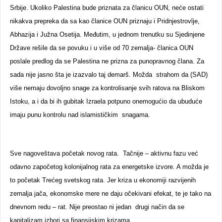
Srbije. Ukoliko Palestina bude priznata za članicu OUN, neće ostati
nikakva prepreka da sa kao članice OUN priznaju i Pridnjestrovlje,
Abhazija i Južna Osetija. Međutim, u jednom trenutku su Sjedinjene
Države rešile da se povuku i u više od 70 zemalja- članica OUN
poslale predlog da se Palestina ne prizna za punopravnog člana. Za
sada nije jasno šta je izazvalo taj demarš. Možda strahom da (SAD)
više nemaju dovoljno snage za kontrolisanje svih ratova na Bliskom
Istoku, a i da bi ih gubitak Izraela potpuno onemogućio da ubuduće
imaju punu kontrolu nad islamističkim snagama.
Sve nagoveštava početak novog rata. Tačnije – aktivnu fazu već
odavno započetog kolonijalnog rata za energetske izvore. A možda je
to početak Trećeg svetskog rata. Jer kriza u ekonomiji razvijenih
zemalja jača, ekonomske mere ne daju očekivani efekat, te je tako na
dnevnom redu – rat. Nije preostao ni jedan drugi način da se
kapitalizam izbori sa finansijskim krizama.