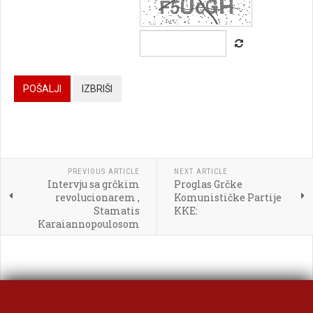





POŠALJI
IZBRIŠI




PREVIOUS ARTICLE
NEXT ARTICLE
Intervju sa grčkim
Proglas Grčke

revolucionarem ,
Komunističke Partije
Stamatis
KKE:
[BBCODE]
Karaiannopoulosom