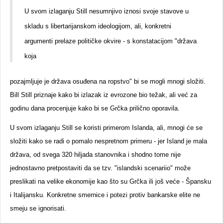
U svom izlaganju Still nesumnjivo iznosi svoje stavove u
skladu s libertarijanskom ideologijom, ali, konkretni
argumenti prelaze političke okvire - s konstatacijom "država
koja
pozajmljuje je država osuđena na ropstvo" bi se mogli mnogi složiti.
Bill Still priznaje kako bi izlazak iz evrozone bio težak, ali već za
godinu dana procenjuje kako bi se Grčka prilično oporavila.
U svom izlaganju Still se koristi primerom Islanda, ali, mnogi će se
složiti kako se radi o pomalo nespretnom primeru - jer Island je mala
država, od svega 320 hiljada stanovnika i shodno tome nije
jednostavno pretpostaviti da se tzv. "islandski scenariio" može
preslikati na velike ekonomije kao što su Grčka ili još veće - Špansku
i Italijansku. Konkretne smernice i potezi protiv bankarske elite ne
smeju se ignorisati.