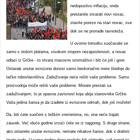
nedopustivu inflaciju, onda
prestanite stvarati novi novac,
stavite poreze na stari novac, sve
dok se ne pronađe ravnoteža.
U ovome trenutku suočavate se
samo s niskim platama, visokom stopom nezaposlenosti, a novac
odlazi iz Grčke - to stvara masovno siromaštvo i biti će još i gore.
Ostanak unutar evrozone donosi samo beskonačne mere štednje do
tačke robovlasništva. Zaduživanje neće rešiti vaše probleme. Samo
proizvodnja može rešiti vaše probleme. Morate prestati sa
zaduživanjem, to je opasna zavisnost koja ubija stanovnike Grčke.
Vaša jedina šansa je da izađete iz evrozone odmah, dok još možete!
Da, biti ćete suočeni s teškim vremenima, no, ona neće trajati
zauvek. Već iduće godine izvući ćete se iz najgoreg. S druge strane,
ako ostanete unutar evrozone, nemate nikakve šanse, dok s drahmi
imate nade. U samo godinu dana možete biti slobodni, vaš narod će