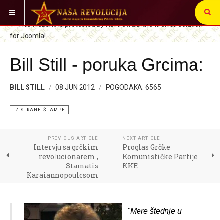
VI STE OVDE:
SRBIJA I SVET
IZ STRANE ŠTAMPE
Bill Still - poruka Grcima:
BILL STILL
08 JUN 2012
POGODAKA: 6565
IZ STRANE ŠTAMPE
PREVIOUS ARTICLE
NEXT ARTICLE
Intervju sa grčkim
Proglas Grčke
revolucionarem ,
Komunističke Partije
Stamatis
KKE:
Karaiannopoulosom
"Mere štednje u