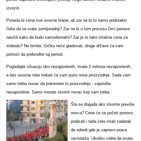
izvoziti.
Porasla bi cena sve uvozne hrane, ali zar ne bi to samo podstaklo
Grke da se vrate zemljoradnji? Zar ne bi u tom procesu Grci ponovo
naučili kako da budu samodostatni? Zar je to tako strašna cena za
slobodu? Ne brinite, Grčka neće gladovati, druge države će vam
pomoći da prebrodite taj period.
Pogledajte situaciju oko nezaposlenih, imate 2 miliona nezaposlenih,
a bez uvozne robe trebati će vam puno nove proizvodnje. Sada vam
samo treba novac da pokrenete tu proizvodnju - zaposlite
nezaposlene. Samo morate stvoriti novac koji vam treba.
Šta se događa ako stvorite previše
novca? Cene će se početi ponovo
podizati i tada ćete imati zadatak
da odredi gde je zapravo prava
ravnoteža. Ukoliko vidite da imate