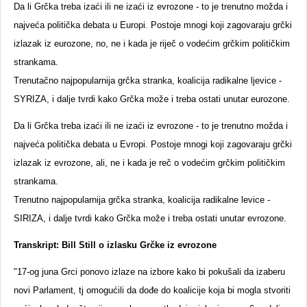
Da li Grčka treba izaći ili ne izaći iz evrozone - to je trenutno možda i
najveća politička debata u Europi. Postoje mnogi koji zagovaraju grčki
izlazak iz eurozone, no, ne i kada je riječ o vodećim grčkim političkim
strankama.
Trenutačno najpopularnija grčka stranka, koalicija radikalne ljevice -
SYRIZA, i dalje tvrdi kako Grčka može i treba ostati unutar eurozone.
Da li Grčka treba izaći ili ne izaći iz evrozone - to je trenutno možda i
najveća politička debata u Evropi. Postoje mnogi koji zagovaraju grčki
izlazak iz evrozone, ali, ne i kada je reč o vodećim grčkim političkim
strankama.
Trenutno najpopularnija grčka stranka, koalicija radikalne levice -
SIRIZA, i dalje tvrdi kako Grčka može i treba ostati unutar evrozone.
Transkript: Bill Still o izlasku Grčke iz evrozone
"17-og juna Grci ponovo izlaze na izbore kako bi pokušali da izaberu
novi Parlament, tj omogućili da dođe do koalicije koja bi mogla stvoriti