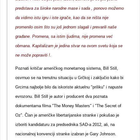
predstava za široke narodne mase i sada , ponovo možemo
da vidimo istu igru i iste igrače, kao da se ništa nije
promenilo osim što su još jednom slagali i prevarili naše
građane. Promena, sa istim ljudima, nije promena već
obmana. Kapitalizam je jedina stvar na ovom svetu koja se
ne može popraviti !.
Poznati kritičar američkog monetarnog sistema, Bill Still,
osvrnuo se na trenutnu situaciju u Grčkoj i zaključio kako bi
Grcima najbolje bilo da iskoriste aktuelnu "priliku" i napuste
evrozonu. Bill Still je autor i producent dva poznata
dokumentarna filma "The Money Masters" i "The Secret of
Oz". Član je američke libertarijanske stranke i pokušao je
izboriti kandidaturu za predsednika SAD-a 2012, ali, na
nacionalnoj konvenciji stranke izabran je Gary Johnson.