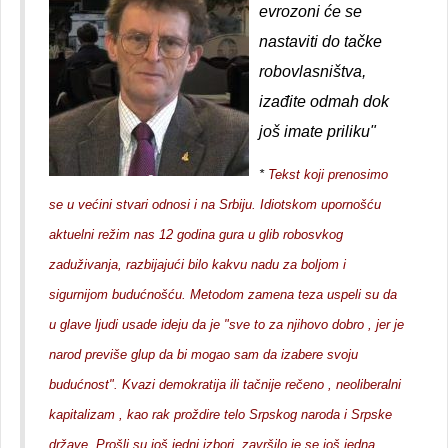
evrozoni će se
nastaviti do tačke
robovlasništva,
izađite odmah dok
još imate priliku"
*
Tekst koji prenosimo
se u većini stvari odnosi i na Srbiju. Idiotskom upornošću
aktuelni režim nas 12 godina gura u glib robosvkog
zaduživanja, razbijajući bilo kakvu nadu za boljom i
sigurnijom budućnošću. Metodom zamena teza uspeli su da
u glave ljudi usade ideju da je "sve to za njihovo dobro , jer je
narod previše glup da bi mogao sam da izabere svoju
budućnost". Kvazi demokratija ili tačnije rečeno , neoliberalni
kapitalizam , kao rak proždire telo Srpskog naroda i Srpske
države. Prošli su još jedni izbori, završilo je se još jedna