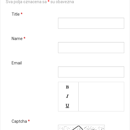
Sva polja oznacena sa
*
su obavezna
Title
*
Name
*
Email




Captcha
*
