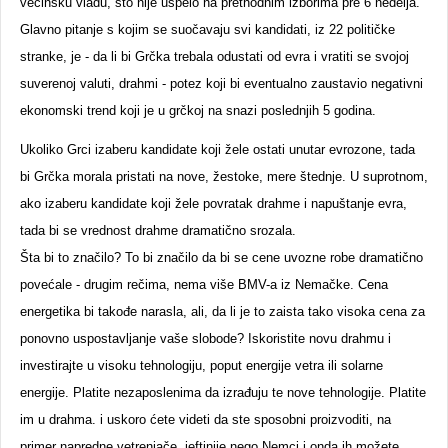
većinsku vladu, što nije uspelo na prethodnim izborima pre 6 nedelja.
Glavno pitanje s kojim se suočavaju svi kandidati, iz 22 političke
stranke, je - da li bi Grčka trebala odustati od evra i vratiti se svojoj
suverenoj valuti, drahmi - potez koji bi eventualno zaustavio negativni
ekonomski trend koji je u grčkoj na snazi poslednjih 5 godina.
Ukoliko Grci izaberu kandidate koji žele ostati unutar evrozone, tada
bi Grčka morala pristati na nove, žestoke, mere štednje. U suprotnom,
ako izaberu kandidate koji žele povratak drahme i napuštanje evra,
tada bi se vrednost drahme dramatično srozala.
Šta bi to značilo? To bi značilo da bi se cene uvozne robe dramatično
povećale - drugim rečima, nema više BMV-a iz Nemačke. Cena
energetika bi takođe narasla, ali, da li je to zaista tako visoka cena za
ponovno uspostavljanje vaše slobode? Iskoristite novu drahmu i
investirajte u visoku tehnologiju, poput energije vetra ili solarne
energije. Platite nezaposlenima da izrađuju te nove tehnologije. Platite
im u drahma. i uskoro ćete videti da ste sposobni proizvoditi, na
primer napredne vetrenjače, jeftinije nego Nemci i onda ih možete