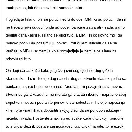
imati posao, biti će nezavisni i samodostatni.
Pogledajte Island, oni su poručili evru do ode, MMF-u su poručili da im
ne trebaju novi dugovi, onda su počeli bankare zatvarati - sada, samo
godinu dana kasnije, Island se oporavio, a MMF ih doslovno moli da
ponovo počnu da pozajmljuju novac. Poručujem Islandu da se ne
vračaju MMF-u, jer zemlja koja pozajmljuje je zemlja osuđena na
robovlasništvo.
Oni koji danas kažu kako je grčki javni dug ujedno i dug grčkih
stanovnika - lažu. To nije dug naroda, dug su stvorile vlasti zajedno sa
bankarima kako bi porobile narod. Nisu vam ni pozajmili pravi novac,
stvorili su ga iz vazduha, ne morate ga vraćati nikome - napravite svoj
sopstveni novac i postanite ponovno samodostatni. I što je najvažnije
- nemojte više nikada dopustiti svojoj vladi da se ponovo zadužuje -
nikada, nikada. Postavite znak ispred svake kuće u Grčkoj i poručite
to s ulica: dužnik postaje zajmodavčev rob. Grcki narode, to je uzrok