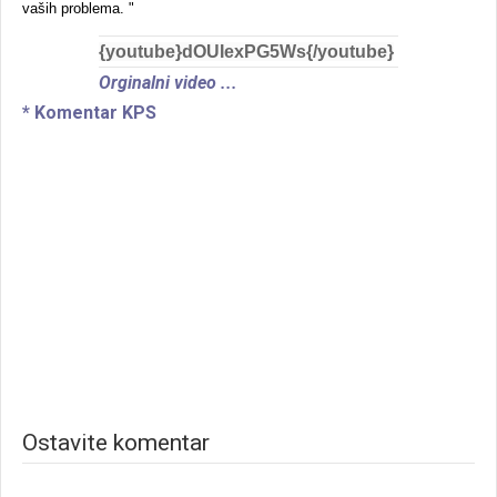
vaših problema. "
{youtube}dOUIexPG5Ws{/youtube}
Orginalni video ...
* Komentar KPS
Ostavite komentar