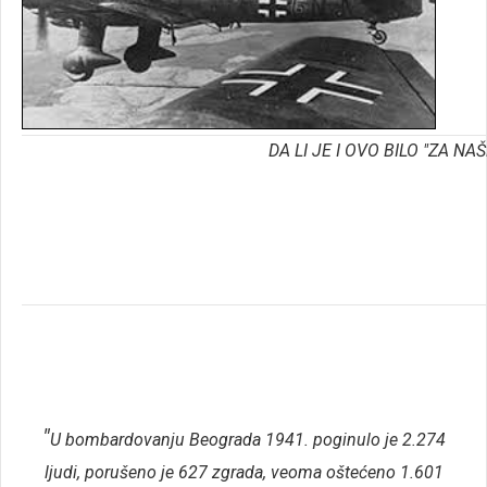
DA LI JE I OVO BILO "ZA NA
"
U bombardovanju Beograda 1941. poginulo je 2.274
ljudi, porušeno je 627 zgrada, veoma oštećeno 1.601