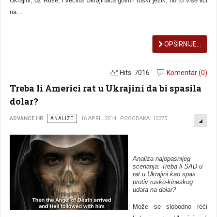
Ukrajini, uz Ruse, i većina Ukrajinaca govori ruski jezik, no to više liči
na...
OPŠIRNIJE...
Hits: 7016
Komentar (0)
Treba li Americi rat u Ukrajini da bi spasila
dolar?
EMP
ADVANCE.HR
ANALIZE
16 APRIL 2014
POGODAKA: 10375
Analiza najopasnijeg
scenarija: Treba li SAD-u
rat u Ukrajini kao spas
protiv rusko-kineskog
udara na dolar?
Može se slobodno reći