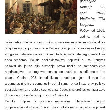
godišnjice
rodjenja (22.
april 1870.)
Vladimira Iliča
Lenjina...
Počev od 1903.
godine, kad je
naša partija primila program, mi smo se svakom prilikom suočavali sa
očajnom opozicijom sa strane Poljaka. Ako proučite zapisnike Drugog
kongresa videćete da su oni već tada iznosili iste argumente koje
sada srećemo. Poljski socijaldemokrati napustili su taj kongres
našavši da je za njih priznanje prava nacija na samoodređenje
neprihvatljivo. I od tog vremena mi se svaki put spotičemo o isto
pitanje. Godine 1903. imperijalizam je već postojao, ali tada kao
argumenat nije bio spomenut imperijalizam; i onda i sad stav poljske
socijaldemokratije ostaje čudnovatna, čudovišna greška: ovi ljudi žele
da svedu stav naše partije na stav šovinista.
Politika Poljske je potpuno nacionalna, blagodareći dugom
ugnjetavanju od strane Rusije, i sav poljski narod je potpuno prožet