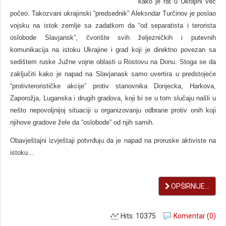
kako je rat u Ukrajini već
počeo. Takozvani ukrajinski “predsednik” Aleksndar Turčinov je poslao
vojsku na istok zemlje sa zadatkom da “od separatista i terorista
oslobode Slavjansk”, čvorište svih željezničkih i putevnih
komunikacija na istoku Ukrajine i grad koji je direktno povezan sa
sedištem ruske Južne vojne oblasti u Rostovu na Donu. Stoga se da
zaključiti kako je napad na Slavjanask samo uvertira u predstojeće
“protivterorističke akcije” protiv stanovnika Donjecka, Harkova,
Zaporožja, Luganska i drugih gradova, koji bi se u tom slučaju našli u
nešto nepovoljnijoj situaciji u organizovanju odbrane protiv onih koji
njihove gradove žele da “oslobode” od njih samih.
Obavještajni izvještaji potvrđuju da je napad na proruske aktiviste na
istoku...
OPŠIRNIJE...
Hits: 10375
Komentar (0)