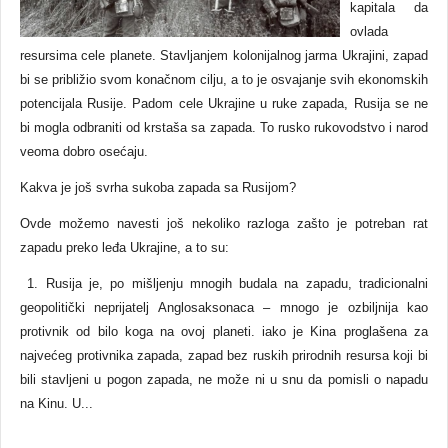
kapitala da
ovlada
resursima cele planete. Stavljanjem kolonijalnog jarma Ukrajini, zapad
bi se približio svom konačnom cilju, a to je osvajanje svih ekonomskih
potencijala Rusije. Padom cele Ukrajine u ruke zapada, Rusija se ne
bi mogla odbraniti od krstaša sa zapada. To rusko rukovodstvo i narod
veoma dobro osećaju.
Kakva je još svrha sukoba zapada sa Rusijom?
Ovde možemo navesti još nekoliko razloga zašto je potreban rat
zapadu preko leđa Ukrajine, a to su:
1. Rusija je, po mišljenju mnogih budala na zapadu, tradicionalni
geopolitički neprijatelj Anglosaksonaca – mnogo je ozbiljnija kao
protivnik od bilo koga na ovoj planeti. iako je Kina proglašena za
najvećeg protivnika zapada, zapad bez ruskih prirodnih resursa koji bi
bili stavljeni u pogon zapada, ne može ni u snu da pomisli o napadu
na Kinu. U...