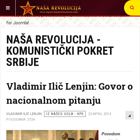
VI STE OVDE:
NAŠA REVOLUCIJA -
KOMUNISTIČKI POKRET
SRBIJE
Vladimir Ilič Lenjin: Govor o
nacionalnom pitanju
EMP
VLADIMIR ILIČ LENJIN
IZ NAŠEG UGLA - KPS
22 APRIL 2014
POGODAKA: 3724
Povodom