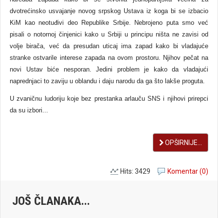
dvotrećinsko usvajanje novog srpskog Ustava iz koga bi se izbacio
KiM kao neotuđivi deo Republike Srbije. Nebrojeno puta smo već
pisali o notornoj činjenici kako u Srbiji u principu ništa ne zavisi od
volje birača, već da presudan uticaj ima zapad kako bi vladajuće
stranke ostvarile interese zapada na ovom prostoru. Njihov pečat na
novi Ustav biće nesporan. Jedini problem je kako da vladajući
naprednjaci to zaviju u oblandu i daju narodu da ga što lakše proguta.
U zvaničnu ludoriju koje bez prestanka arlauču SNS i njihovi prirepci
da su izbori...
OPŠIRNIJE...
Hits: 3429
Komentar (0)
JOŠ ČLANAKA...