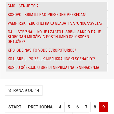
GMO - ŠTA JE TO ?
KOSOVO I KRIM ILI KAD PRESEDNE PRESEDAN!
VAMPIRSKI IZBORI ILI KAKO GLASATI SA "ONOGA"SVETA?
DA LI STE ZNALI: KO JE I ZAŠTO U SRBIJI SAKRIO DA JE
SLOBODAN MILOŠEVIĆ POSTHUMNO OSLOBOĐEN
OPTUŽBE?
KPS: GDE NAS TO VODE EVROPOTURICE?
KO U SRBIJI PRIŽELJKUJE "UKRAJINSKI SCENARIO"?
RUSIJU OČEKUJU U SRBIJI NEPRIJATNA IZNENAĐENJA
STRANA 9 OD 14
START
PRETHODNA
4
5
6
7
8
9