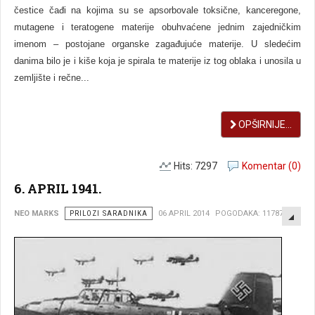
čestice čađi na kojima su se apsorbovale toksične, kanceregone,
mutagene i teratogene materije obuhvaćene jednim zajedničkim
imenom – postojane organske zagađujuće materije. U sledećim
danima bilo je i kiše koja je spirala te materije iz tog oblaka i unosila u
zemljište i rečne...
OPŠIRNIJE...
Hits: 7297
Komentar (0)
6. APRIL 1941.
EMP
NEO MARKS
PRILOZI SARADNIKA
06 APRIL 2014
POGODAKA: 11787