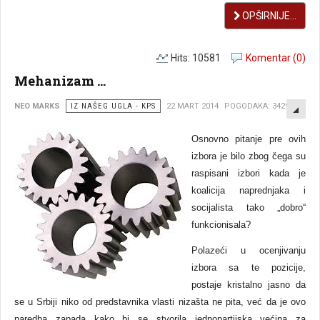
OPŠIRNIJE...
Hits: 10581
Komentar (0)
Mehanizam ...
EMP
NEO MARKS
IZ NAŠEG UGLA - KPS
22 MART 2014
POGODAKA: 3429
Osnovno pitanje pre ovih
izbora je bilo zbog čega su
raspisani izbori kada je
koalicija naprednjaka i
socijalista tako „dobro“
funkcionisala?
Polazeći u ocenjivanju
izbora sa te pozicije,
postaje kristalno jasno da
se u Srbiji niko od predstavnika vlasti nizašta ne pita, već da je ovo
naredba zapada kako bi se stvorila jednopartijska većina za