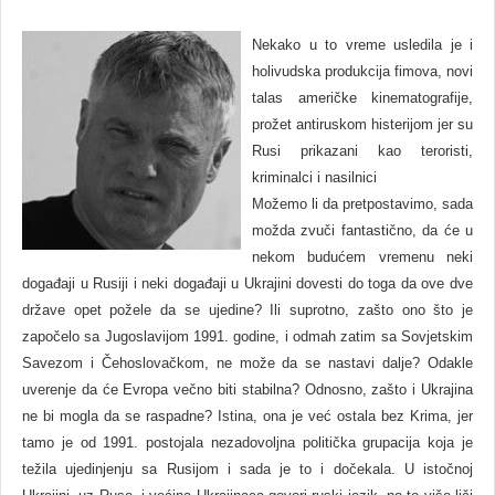
Nekako u to vreme usledila je i
holivudska produkcija fimova, novi
talas američke kinematografije,
prožet antiruskom histerijom jer su
Rusi prikazani kao teroristi,
kriminalci i nasilnici
Možemo li da pretpostavimo, sada
možda zvuči fantastično, da će u
nekom budućem vremenu neki
događaji u Rusiji i neki događaji u Ukrajini dovesti do toga da ove dve
države opet požele da se ujedine? Ili suprotno, zašto ono što je
započelo sa Jugoslavijom 1991. godine, i odmah zatim sa Sovjetskim
Savezom i Čehoslovačkom, ne može da se nastavi dalje? Odakle
uverenje da će Evropa večno biti stabilna? Odnosno, zašto i Ukrajina
ne bi mogla da se raspadne? Istina, ona je već ostala bez Krima, jer
tamo je od 1991. postojala nezadovoljna politička grupacija koja je
težila ujedinjenju sa Rusijom i sada je to i dočekala. U istočnoj