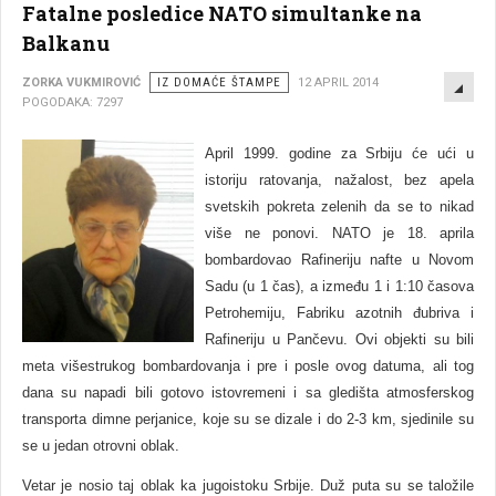
Fatalne posledice NATO simultanke na
Balkanu
EMP
ZORKA VUKMIROVIĆ
IZ DOMAĆE ŠTAMPE
12 APRIL 2014
POGODAKA: 7297
April 1999. godine za Srbiju će ući u
istoriju ratovanja, nažalost, bez apela
svetskih pokreta zelenih da se to nikad
više ne ponovi. NATO je 18. aprila
bombardovao Rafineriju nafte u Novom
Sadu (u 1 čas), a između 1 i 1:10 časova
Petrohemiju, Fabriku azotnih đubriva i
Rafineriju u Pančevu. Ovi objekti su bili
meta višestrukog bombardovanja i pre i posle ovog datuma, ali tog
dana su napadi bili gotovo istovremeni i sa gledišta atmosferskog
transporta dimne perjanice, koje su se dizale i do 2-3 km, sjedinile su
se u jedan otrovni oblak.
Vetar je nosio taj oblak ka jugoistoku Srbije. Duž puta su se taložile