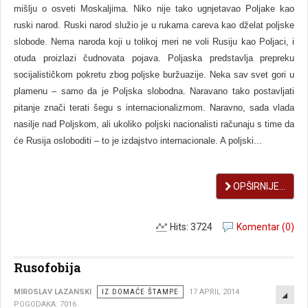
mišlju o osveti Moskaljima. Niko nije tako ugnjetavao Poljake kao
ruski narod. Ruski narod služio je u rukama careva kao dželat poljske
slobode. Nema naroda koji u tolikoj meri ne voli Rusiju kao Poljaci, i
otuda proizlazi čudnovata pojava. Poljaska predstavlja prepreku
socijalističkom pokretu zbog poljske buržuazije. Neka sav svet gori u
plamenu – samo da je Poljska slobodna. Naravano tako postavljati
pitanje znači terati šegu s internacionalizmom. Naravno, sada vlada
nasilje nad Poljskom, ali ukoliko poljski nacionalisti računaju s time da
će Rusija osloboditi – to je izdajstvo internacionale. A poljski...
OPŠIRNIJE...
Hits: 3724
Komentar (0)
Rusofobija
EMP
MIROSLAV LAZANSKI
IZ DOMAĆE ŠTAMPE
17 APRIL 2014
POGODAKA: 7016