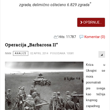
"
zgrada, delimično oštećeno 6.829 zgrada
OPŠIRNIJE...
Hits: 11787
Komentar (0)
Operacija „Barbarosa II“
EMP
IVAN
ANALIZE
02 APRIL 2014
POGODAKA: 10581
Kriza u
Ukrajini se
mora
posmatrati
pre svega
kao težnja
krupnog
zapadnog