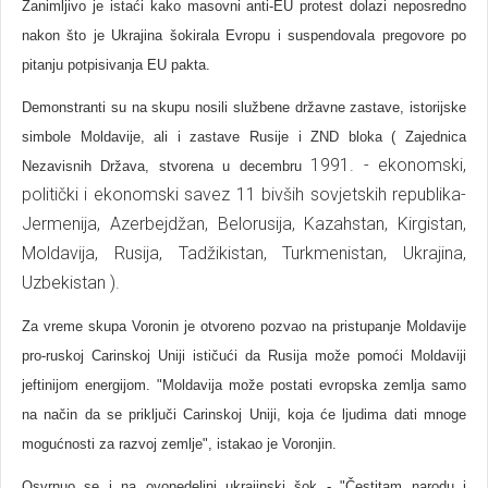
Zanimljivo je istaći kako masovni anti-EU protest dolazi neposredno
nakon što je Ukrajina šokirala Evropu i suspendovala pregovore po
pitanju potpisivanja EU pakta.
Demonstranti su na skupu nosili službene državne zastave, istorijske
simbole Moldavije, ali i zastave Rusije i ZND bloka ( Zajednica
1991. - ekonomski,
Nezavisnih Država, stvorena u decembru
politički i ekonomski savez 11 bivših sovjetskih republika-
Jermenija, Azerbejdžan, Belorusija, Kazahstan, Kirgistan,
Moldavija, Rusija, Tadžikistan, Turkmenistan, Ukrajina,
Uzbekistan ).
Za vreme skupa Voronin je otvoreno pozvao na pristupanje Moldavije
pro-ruskoj Carinskoj Uniji ističući da Rusija može pomoći Moldaviji
jeftinijom energijom. "Moldavija može postati evropska zemlja samo
na način da se priključi Carinskoj Uniji, koja će ljudima dati mnoge
mogućnosti za razvoj zemlje", istakao je Voronjin.
Osvrnuo se i na ovonedeljni ukrajinski šok - "Čestitam narodu i