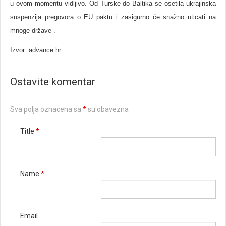
u ovom momentu vidljivo. Od Turske do Baltika se osetila ukrajinska
suspenzija pregovora o EU paktu i zasigurno će snažno uticati na
mnoge države .
Izvor: advance.hr
Ostavite komentar
Sva polja oznacena sa
*
su obavezna
Title
*
Name
*
Email