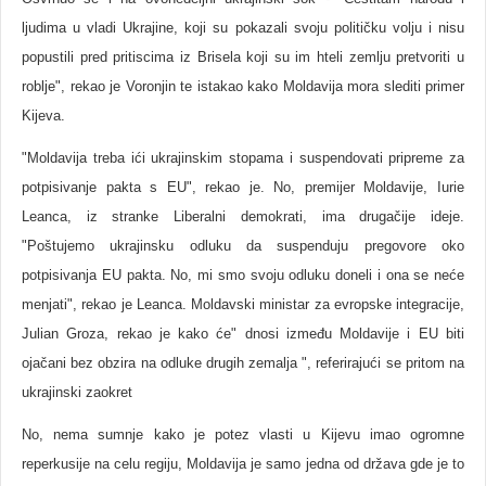
ljudima u vladi Ukrajine, koji su pokazali svoju političku volju i nisu
popustili pred pritiscima iz Brisela koji su im hteli zemlju pretvoriti u
roblje", rekao je Voronjin te istakao kako Moldavija mora slediti primer
Kijeva.
"Moldavija treba ići ukrajinskim stopama i suspendovati pripreme za
potpisivanje pakta s EU", rekao je. No, premijer Moldavije, Iurie
Leanca, iz stranke Liberalni demokrati, ima drugačije ideje.
"Poštujemo ukrajinsku odluku da suspenduju pregovore oko
potpisivanja EU pakta. No, mi smo svoju odluku doneli i ona se neće
menjati", rekao je Leanca. Moldavski ministar za evropske integracije,
Julian Groza, rekao je kako će" dnosi između Moldavije i EU biti
ojačani bez obzira na odluke drugih zemalja ", referirajući se pritom na
ukrajinski zaokret
No, nema sumnje kako je potez vlasti u Kijevu imao ogromne
reperkusije na celu regiju, Moldavija je samo jedna od država gde je to