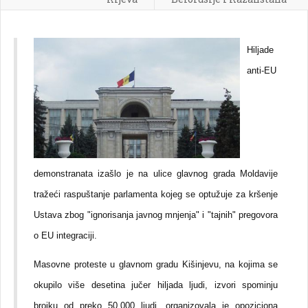
Hiljade
anti-EU
demonstranata izašlo je na ulice glavnog grada Moldavije
tražeći raspuštanje parlamenta kojeg se optužuje za kršenje
Ustava zbog "ignorisanja javnog mnjenja" i "tajnih" pregovora
o EU integraciji.
Masovne proteste u glavnom gradu Kišinjevu, na kojima se
okupilo više desetina jučer hiljada ljudi, izvori spominju
brojku od preko 50,000 ljudi, organizovala je opoziciona