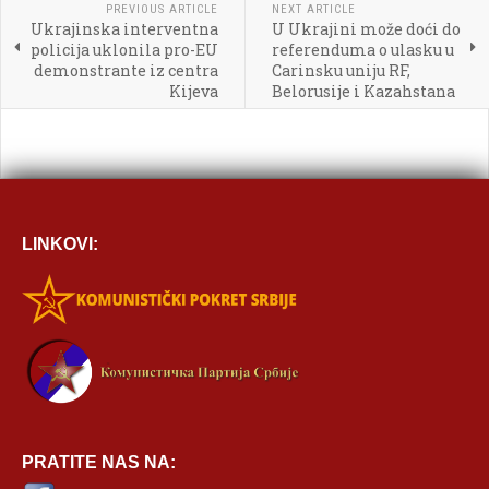
PREVIOUS ARTICLE
NEXT ARTICLE
Ukrajinska interventna
U Ukrajini može doći do

policija uklonila pro-EU
referenduma o ulasku u
demonstrante iz centra
Carinsku uniju RF,
[BBCODE]
Kijeva
Belorusije i Kazahstana
LINKOVI:
PRATITE NAS NA: