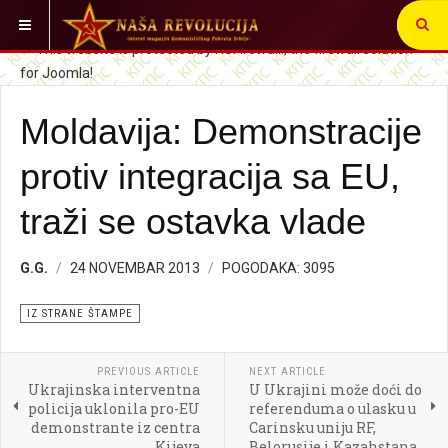
VI STE OVDE:
SRBIJA I SVET
IZ STRANE ŠTAMPE
Moldavija: Demonstracije
protiv integracija sa EU,
traži se ostavka vlade
G.G.
24 NOVEMBAR 2013
POGODAKA: 3095
IZ STRANE ŠTAMPE
PREVIOUS ARTICLE
NEXT ARTICLE
Ukrajinska interventna
U Ukrajini može doći do
policija uklonila pro-EU
referenduma o ulasku u
demonstrante iz centra
Carinsku uniju RF,
Kijeva
Belorusije i Kazahstana