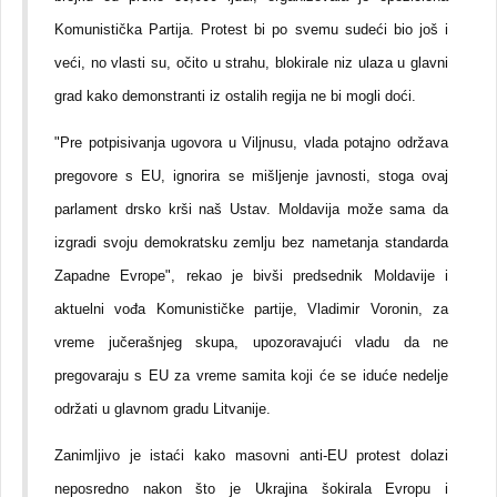
Komunistička Partija. Protest bi po svemu sudeći bio još i
veći, no vlasti su, očito u strahu, blokirale niz ulaza u glavni
grad kako demonstranti iz ostalih regija ne bi mogli doći.
"Pre potpisivanja ugovora u Viljnusu, vlada potajno održava
pregovore s EU, ignorira se mišljenje javnosti, stoga ovaj
parlament drsko krši naš Ustav. Moldavija može sama da
izgradi svoju demokratsku zemlju bez nametanja standarda
Zapadne Evrope", rekao je bivši predsednik Moldavije i
aktuelni vođa Komunističke partije, Vladimir Voronin, za
vreme jučerašnjeg skupa, upozoravajući vladu da ne
pregovaraju s EU za vreme samita koji će se iduće nedelje
održati u glavnom gradu Litvanije.
Zanimljivo je istaći kako masovni anti-EU protest dolazi
neposredno nakon što je Ukrajina šokirala Evropu i