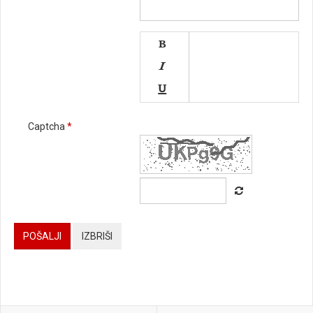




Captcha
*






POŠALJI
IZBRIŠI



