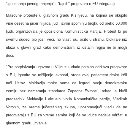
"ignorisanja javnog mnjenja" i "tajnih" pregovora o EU integraciji.
Masovne proteste u glavnom gradu Kišinjevu, na kojima se okupilo
više desetina jučer hiljada ljudi, izvori spominju brojku od preko 50,000
ljudi, organizovala je opoziciona Komunistička Partija. Protest bi po
svemu sudeći bio još i veći, no vlasti su, očito u strahu, blokirale niz
ulaza u glavni grad kako demonstranti iz ostalih regija ne bi mogli
doći.
"Pre potpisivanja ugovora u Viljnusu, vlada potajno održava pregovore
s EU, ignorira se mišljenje javnosti, stoga ovaj parlament drsko krši
naš Ustav. Moldavija može sama da izgradi svoju demokratsku
zemlju bez nametanja standarda Zapadne Evrope", rekao je bivši
predsednik Moldavije i aktuelni vođa Komunističke partije, Vladimir
Voronin, za vreme jučerašnjeg skupa, upozoravajući vladu da ne
pregovaraju s EU za vreme samita koji će se iduće nedelje održati u
glavnom gradu Litvanije.