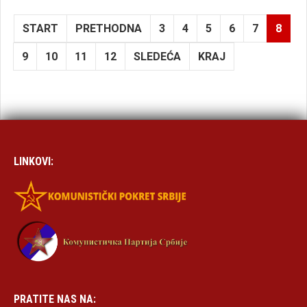
START
PRETHODNA
3
4
5
6
7
8
9
10
11
12
SLEDEĆA
KRAJ
LINKOVI:
PRATITE NAS NA: