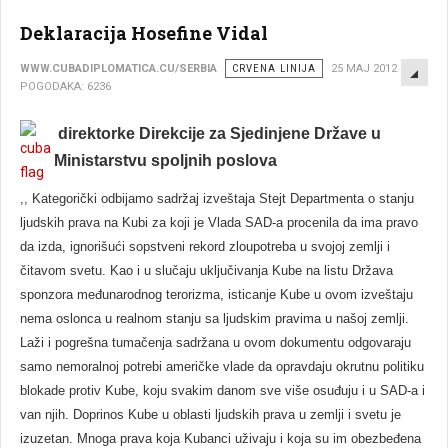
Deklaracija Hosefine Vidal
EMP
WWW.CUBADIPLOMATICA.CU/SERBIA
CRVENA LINIJA
25 MAJ 2012
POGODAKA: 6236
direktorke Direkcije za Sjedinjene Države u
Ministarstvu spoljnih poslova
,, Kategorički odbijamo sadržaj izveštaja Stejt Departmenta o stanju
ljudskih prava na Kubi za koji je Vlada SAD-a procenila da ima pravo
da izda, ignorišući sopstveni rekord zloupotreba u svojoj zemlji i
čitavom svetu. Kao i u slučaju uključivanja Kube na listu Država
sponzora međunarodnog terorizma, isticanje Kube u ovom izveštaju
nema oslonca u realnom stanju sa ljudskim pravima u našoj zemlji.
Laži i pogrešna tumačenja sadržana u ovom dokumentu odgovaraju
samo nemoralnoj potrebi američke vlade da opravdaju okrutnu politiku
blokade protiv Kube, koju svakim danom sve više osuđuju i u SAD-a i
van njih. Doprinos Kube u oblasti ljudskih prava u zemlji i svetu je
izuzetan. Mnoga prava koja Kubanci uživaju i koja su im obezbeđena