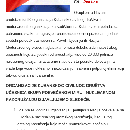
EN. :
Red line
Okupljeni u Havani,
predstavnici 80 organizacija Kubansko civilnog društva i
međunarodnih organizacija sa sedištem na Kubi, svesni potrebe da
potisnemo svaki čin agresije i promovišemo mir i pravedan i jednak
svetski poredak zasnovan na Povelji Ujedinjenih Nacija i
Međunarodnog prava, naglašavamo našu duboku zabrinutost zbog
opasnosti koju za ljudski rod predstavlja više od 20 000 jedinica
nuklearnog oružja i izražavamo našu čvrstu podršku delovanjima
vlada koja vode nuklearnom razoružanju i zabrani i potpunoj eliminaciji
takvog oružja sa lica zemlje.
ORGANIZACIJE KUBANSKOG CIVILNOG DRUŠTVA
UČESNICA SKUPA POSVEĆENOM MIRU I NUKLEARNOM
RAZORUŽANJU IZJAVLJUJEMO SLEDEĆE:
Još pre 60 godina Organizacija Ujedinjenih Nacija pozvala je na
,,ukidanje nacionalnog atomskog naoružanja, kao i svog
ostalog naoružanja koje može prouzrokovati značajnu