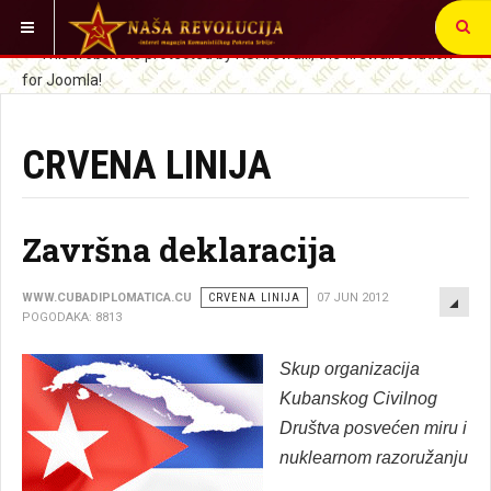
VI STE OVDE:
CRVENA LINIJA
Završna deklaracija
EMP
WWW.CUBADIPLOMATICA.CU
CRVENA LINIJA
07 JUN 2012
POGODAKA: 8813
Skup organizacija
Kubanskog Civilnog
Društva posvećen miru i
nuklearnom razoružanju