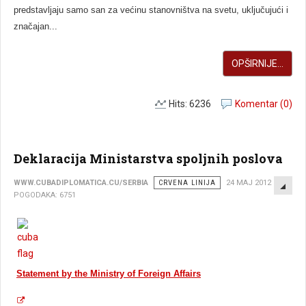
predstavljaju samo san za većinu stanovništva na svetu, uključujući i
značajan...
OPŠIRNIJE...
Hits: 6236
Komentar (0)
Deklaracija Ministarstva spoljnih poslova
EMP
WWW.CUBADIPLOMATICA.CU/SERBIA
CRVENA LINIJA
24 MAJ 2012
POGODAKA: 6751
Statement by the Ministry of Foreign Affairs