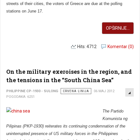
streets of their cities, the voters of Greece are due at the polling
stations on June 17.
OPŠIRNIJE...
Hits: 4712
Komentar (0)
On the military exeroises in the region, and
the tensions in the “South China Sea”
EMP
PHILIPPINE CP-1930 - SULONG
CRVENA LINIJA
06 MAJ 2012
POGODAKA: 6251
The Partido
Komunista ng
Pilipinas (PKP-1930) reiterates its continuing condemnation of the
uninterrupted presence of US military forces in the Philippines