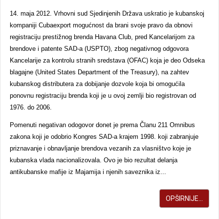
14. maja 2012. Vrhovni sud Sjedinjenih Država uskratio je kubanskoj
kompaniji Cubaexport mogućnost da brani svoje pravo da obnovi
registraciju prestižnog brenda Havana Club, pred Kancelarijom za
brendove i patente SAD-a (USPTO), zbog negativnog odgovora
Kancelarije za kontrolu stranih sredstava (OFAC) koja je deo Odseka
blagajne (United States Department of the Treasury), na zahtev
kubanskog distributera za dobijanje dozvole koja bi omogućila
ponovnu registraciju brenda koji je u ovoj zemlji bio registrovan od
1976. do 2006.
Pomenuti negativan odogovor donet je prema Članu 211 Omnibus
zakona koji je odobrio Kongres SAD-a krajem 1998. koji zabranjuje
priznavanje i obnavljanje brendova vezanih za vlasništvo koje je
kubanska vlada nacionalizovala. Ovo je bio rezultat delanja
antikubanske mafije iz Majamija i njenih saveznika iz...
OPŠIRNIJE...