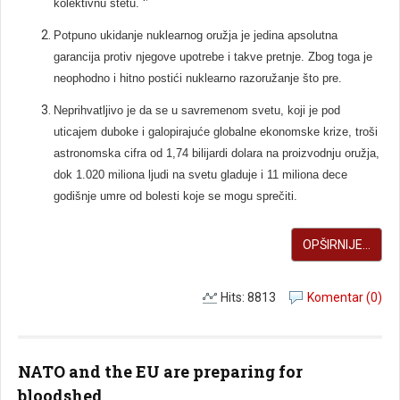
kolektivnu štetu. ‘’
Potpuno ukidanje nuklearnog oružja je jedina apsolutna
garancija protiv njegove upotrebe i takve pretnje. Zbog toga je
neophodno i hitno postići nuklearno razoružanje što pre.
Neprihvatljivo je da se u savremenom svetu, koji je pod
uticajem duboke i galopirajuće globalne ekonomske krize, troši
astronomska cifra od 1,74 bilijardi dolara na proizvodnju oružja,
dok 1.020 miliona ljudi na svetu gladuje i 11 miliona dece
godišnje umre od bolesti koje se mogu sprečiti.
OPŠIRNIJE...
Hits: 8813
Komentar (0)
NATO and the EU are preparing for
bloodshed