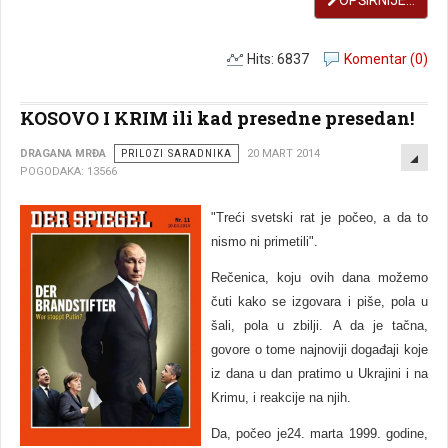
OPŠIRNIJE...
Hits: 6837
Komentar (0)
KOSOVO I KRIM ili kad presedne presedan!
EMP
DRAGANA MRĐA
PRILOZI SARADNIKA
20 MART 2014
POGODAKA: 13566
"Treći svetski rat je počeo, a da to
nismo ni primetili".
Rečenica, koju ovih dana možemo
čuti kako se izgovara i piše, pola u
šali, pola u zbilji.
A da je tačna,
govore o tome najnoviji događaji koje
iz dana u dan pratimo u Ukrajini i na
Krimu, i reakcije na njih.
Da, počeo je24. marta 1999. godine,