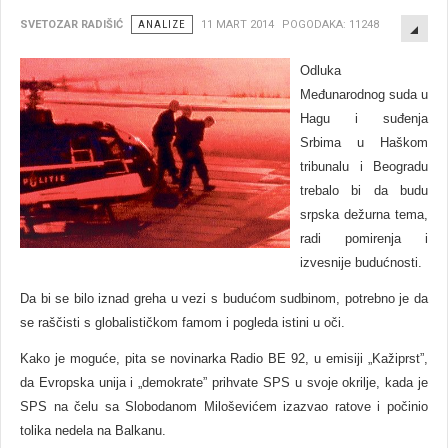
EMP
SVETOZAR RADIŠIĆ
ANALIZE
11 MART 2014
POGODAKA: 11248
Odluka
Međunarodnog suda u
Hagu i suđenja
Srbima u Haškom
tribunalu i Beogradu
trebalo bi da budu
srpska dežurna tema,
radi pomirenja i
izvesnije budućnosti.
Da bi se bilo iznad greha u vezi s budućom sudbinom, potrebno je da
se raščisti s globalističkom famom i pogleda istini u oči.
Kako je moguće, pita se novinarka Radio BE 92, u emisiji „Kažiprst”,
da Evropska unija i „demokrate” prihvate SPS u svoje okrilјe, kada je
SPS na čelu sa Slobodanom Miloševićem izazvao ratove i počinio
tolika nedela na Balkanu.