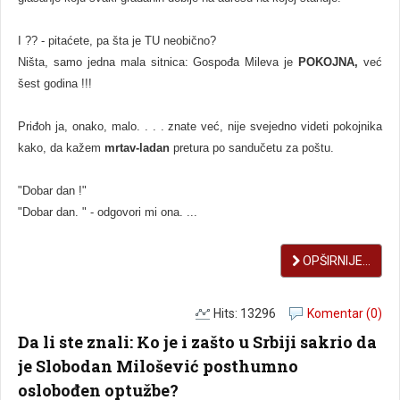
I ?? - pitaćete, pa šta je TU neobično?
Ništa, samo jedna mala sitnica: Gospođa Mileva je
POKOJNA,
već
šest godina !!!
Priđoh ja, onako, malo. . . . znate već, nije svejedno videti pokojnika
kako, da kažem
mrtav-ladan
pretura po sandučetu za poštu.
"Dobar dan !"
"Dobar dan. " - odgovori mi ona. ...
OPŠIRNIJE...
Hits: 13296
Komentar (0)
Da li ste znali: Ko je i zašto u Srbiji sakrio da
je Slobodan Milošević posthumno
oslobođen optužbe?