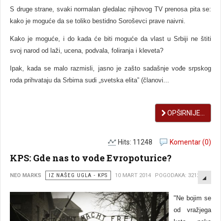
S druge strane, svaki normalan gledalac njihovog TV prenosa pita se:
kako je moguće da se toliko bestidno Soroševci prave naivni.
Kako je moguće, i do kada će biti moguće da vlast u Srbiji ne štiti
svoj narod od laži, ucena, podvala, foliranja i kleveta?
Ipak, kada se malo razmisli, jasno je zašto sadašnje vođe srpskog
roda prihvataju da Srbima sudi „svetska elita” (članovi...
OPŠIRNIJE...
Hits: 11248
Komentar (0)
KPS: Gde nas to vode Evropoturice?
EMP
NEO MARKS
IZ NAŠEG UGLA - KPS
10 MART 2014
POGODAKA: 3212
"Ne bojim se
od vražjega