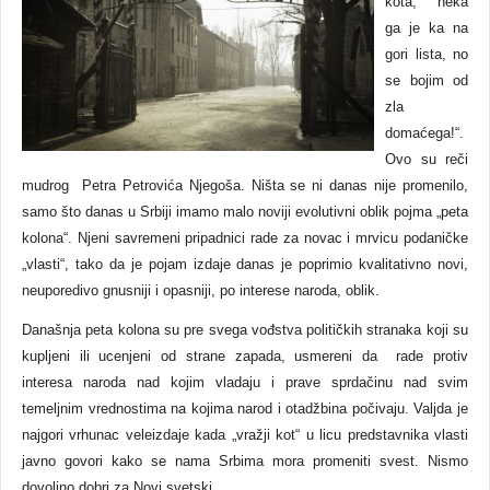
kota, neka
ga je ka na
gori lista, no
se bojim od
zla
domaćega!“.
Ovo su reči
mudrog Petra Petrovića Njegoša. Ništa se ni danas nije promenilo,
samo što danas u Srbiji imamo malo noviji evolutivni oblik pojma „peta
kolona“. Njeni savremeni pripadnici rade za novac i mrvicu podaničke
„vlasti“, tako da je pojam izdaje danas je poprimio kvalitativno novi,
neuporedivo gnusniji i opasniji, po interese naroda, oblik.
Današnja peta kolona su pre svega vođstva političkih stranaka koji su
kupljeni ili ucenjeni od strane zapada, usmereni da rade protiv
interesa naroda nad kojim vladaju i prave sprdačinu nad svim
temeljnim vrednostima na kojima narod i otadžbina počivaju. Valjda je
najgori vrhunac veleizdaje kada „vražji kot“ u licu predstavnika vlasti
javno govori kako se nama Srbima mora promeniti svest. Nismo
dovoljno dobri za Novi svetski...