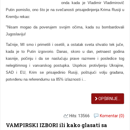
onda kada je Vladimir Vladimirovič
Putin pomislio, ono što je na svečanosti prisajedinjenja Krima Rusiji u
Kremlju rekao:
"Nisam mogao da poverujem svojim očima, kada su bombardovali
Jugoslaviju!
Tačnije, MI smo i primetili i osetili, a ostatak sveta shvatio tek juče,
kada je to Putin izgovorio.
Danas, skoro u dan, petnaest godina
kasnije, počinju i da se naslućuju prave razmere i posledice tog
nelegitimnog i varvarskog postupka.
Usprkos protivljenju Ukrajine,
SAD i EU, Krim se prisajedinio Rusiji, poštujući volju građana,
potvrđenu na referendumu sa 85% izlaznosti i...
OPŠIRNIJE...
Hits: 13566
Komentar (0)
VAMPIRSKI IZBORI ili kako glasati sa