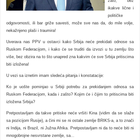
zato, bez
ikakve lične i
političke
odgovornosti, ili bar griže savesti, može sve nas da, do mile volje,
nekažnjeno plaši i traumira!
Uverava nas PPV u ostavci kako Srbija neće prekidati odnose sa
Ruskom Federacijom, i kako će se truditi da izvozi u tu zemlju što
više, bez obzira na to što unapred zna kakvim će sve Srbija pritiscima
biti izložena!
U vezi sa iznetim imam sledeća pitanja i konstatacije:
Ko je uošte pominjao u Srbiji potrebu za prekidanjem odnosa sa
Ruskom Federacijom, kada i zašto? Kojim će i čijim to pritiscima biti
izložena Srbija?
Pretpostavljam da takve pritiske neće vršiti Kina (vidim da se slaže
sa pozicijom Rusije), a čini mi se ni ostale zemlje BRIKS-a, a to znači
ni Indija, ni Brazil, ni Južna Afrika. Pretpostavljam ni da to neće biti ni
mnogobrojne nesvrstane zemlje, sa...