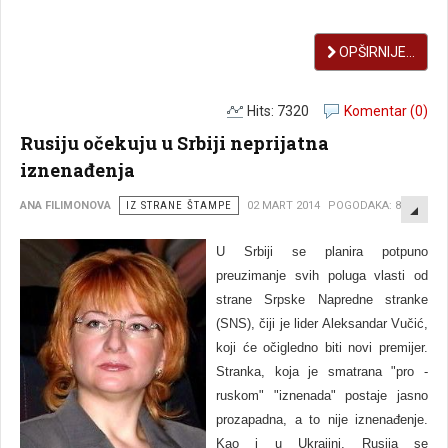
OPŠIRNIJE...
Hits: 7320
Komentar (0)
Rusiju očekuju u Srbiji neprijatna
iznenađenja
EMP
ANA FILIMONOVA
IZ STRANE ŠTAMPE
02 MART 2014
POGODAKA: 8659
U Srbiji se planira potpuno
preuzimanje svih poluga vlasti od
strane Srpske Napredne stranke
(SNS), čiji je lider Aleksandar Vučić,
koji će očigledno biti novi premijer.
Stranka, koja je smatrana "pro -
ruskom" "iznenada" postaje jasno
prozapadna, a to nije iznenađenje.
Kao i u Ukrajini, Rusija se