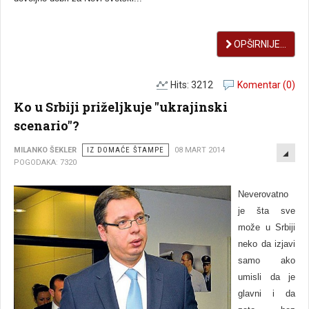
OPŠIRNIJE...
Hits: 3212
Komentar (0)
Ko u Srbiji priželjkuje "ukrajinski
scenario"?
EMP
MILANKO ŠEKLER
IZ DOMAĆE ŠTAMPE
08 MART 2014
POGODAKA: 7320
Neverovatno
je šta sve
može u Srbiji
neko da izjavi
samo ako
umisli da je
glavni i da