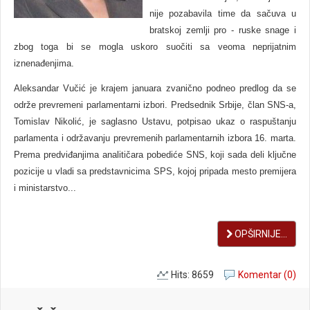
nije pozabavila time da sačuva u
bratskoj zemlji pro - ruske snage i
zbog toga bi se mogla uskoro suočiti sa veoma neprijatnim
iznenađenjima.
Aleksandar Vučić je krajem januara zvanično podneo predlog da se
održe prevremeni parlamentarni izbori. Predsednik Srbije, član SNS-a,
Tomislav Nikolić, je saglasno Ustavu, potpisao ukaz o raspuštanju
parlamenta i održavanju prevremenih parlamentarnih izbora 16. marta.
Prema predviđanjima analitičara pobediće SNS, koji sada deli ključne
pozicije u vladi sa predstavnicima SPS, kojoj pripada mesto premijera
i ministarstvo...
OPŠIRNIJE...
Hits: 8659
Komentar (0)