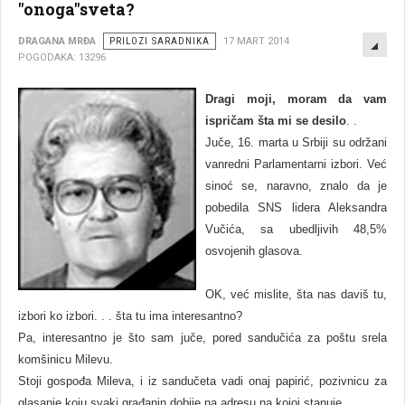
"onoga"sveta?
EMP
DRAGANA MRĐA
PRILOZI SARADNIKA
17 MART 2014
POGODAKA: 13296
Dragi moji, moram da vam
ispričam šta mi se desilo
. .
Juče, 16. marta u Srbiji su održani
vanredni Parlamentarni izbori.
Već
sinoć se, naravno, znalo da je
pobedila S
N
S lidera Aleksandra
Vučića, sa ubedljivih 48,5%
osvojenih glasova.
OK, već mislite, šta nas daviš tu,
izbori ko izbori. . . šta tu ima interesantno?
Pa, interesantno je što sam juče, pored sandučića za poštu srela
komšinicu Milevu.
Stoji gospođa Mileva, i iz sandučeta vadi onaj papirić, pozivnicu za
glasanje koju svaki građanin dobije na adresu na kojoj stanuje.