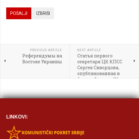

POŠALJI
IZBRIŠI




PREVIOUS ARTICLE
NEXT ARTICLE
Референдумы на
Статья первого

Востоке Украины
секретаря ЦК КПСС
Сергея Скворцова,
[BBCODE]
опубликованная в
финской газете "Кансан
аани"
LINKOVI: