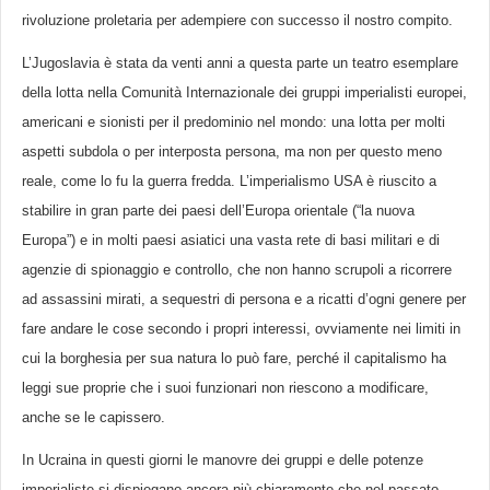
rivoluzione proletaria per adempiere con successo il nostro compito.
L’Jugoslavia è stata da venti anni a questa parte un teatro esemplare
della lotta nella Comunità Internazionale dei gruppi imperialisti europei,
americani e sionisti per il predominio nel mondo: una lotta per molti
aspetti subdola o per interposta persona, ma non per questo meno
reale, come lo fu la guerra fredda. L’imperialismo USA è riuscito a
stabilire in gran parte dei paesi dell’Europa orientale (“la nuova
Europa”) e in molti paesi asiatici una vasta rete di basi militari e di
agenzie di spionaggio e controllo, che non hanno scrupoli a ricorrere
ad assassini mirati, a sequestri di persona e a ricatti d’ogni genere per
fare andare le cose secondo i propri interessi, ovviamente nei limiti in
cui la borghesia per sua natura lo può fare, perché il capitalismo ha
leggi sue proprie che i suoi funzionari non riescono a modificare,
anche se le capissero.
In Ucraina in questi giorni le manovre dei gruppi e delle potenze
imperialiste si dispiegano ancora più chiaramente che nel passato.