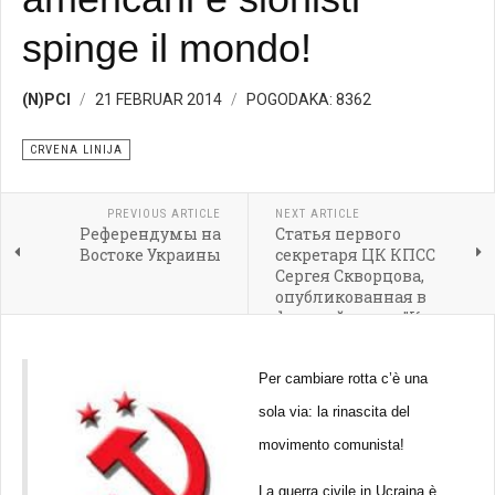
spinge il mondo!
(N)PCI
21 FEBRUAR 2014
POGODAKA: 8362
CRVENA LINIJA
PREVIOUS ARTICLE
NEXT ARTICLE
Референдумы на
Статья первого
Востоке Украины
секретаря ЦК КПСС
Сергея Скворцова,
опубликованная в
финской газете "Кансан
аани"
Per cambiare rotta c’è una
sola via: la rinascita del
movimento comunista!
La guerra civile in Ucraina è