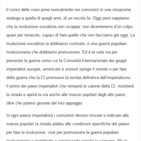
Il corso delle cose pone nuovamente noi comunisti in una situazione
analoga a quella di quegli anni, di un secolo fa. Oggi però sappiamo
che la rivoluzione socialista non scoppia: non diventeremo d’un colpo,
quasi per miracolo, capaci di fare quello che non facciamo già oggi. La
rivoluzione socialista la dobbiamo costruire, è una guerra popolare
rivoluzionaria che dobbiamo promuovere. Ed è la sola via per
prevenire la guerra verso cui la Comunità Internazionale dei gruppi
imperialisti europei, americani e sionisti spinge il mondo o per fare
della guerra che la CI promuove la tomba definitiva dell’imperialismo.
Il primo dei paesi imperialisti che romperà le catene della CI, mostrerà
la strada e aprirà la via anche alle masse popolari degli altri paesi,
oltre che potersi giovare del loro appoggio.
In ogni paese imperialista i comunisti devono trovare e indicare alle
masse popolari la strada adatta alle condizioni specifiche del paese
per fare la rivoluzione, cioè per promuovere la guerra popolare
rivoluzionaria e mobilitarle e organizzarle perché la seguano. Ma in