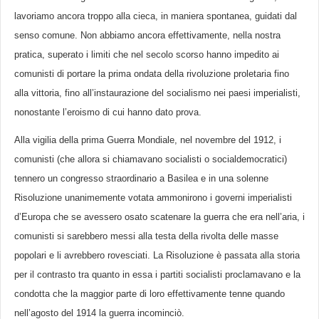
lavoriamo ancora troppo alla cieca, in maniera spontanea, guidati dal
senso comune. Non abbiamo ancora effettivamente, nella nostra
pratica, superato i limiti che nel secolo scorso hanno impedito ai
comunisti di portare la prima ondata della rivoluzione proletaria fino
alla vittoria, fino all’instaurazione del socialismo nei paesi imperialisti,
nonostante l’eroismo di cui hanno dato prova.
Alla vigilia della prima Guerra Mondiale, nel novembre del 1912, i
comunisti (che allora si chiamavano socialisti o socialdemocratici)
tennero un congresso straordinario a Basilea e in una solenne
Risoluzione unanimemente votata ammonirono i governi imperialisti
d’Europa che se avessero osato scatenare la guerra che era nell’aria, i
comunisti si sarebbero messi alla testa della rivolta delle masse
popolari e li avrebbero rovesciati. La Risoluzione è passata alla storia
per il contrasto tra quanto in essa i partiti socialisti proclamavano e la
condotta che la maggior parte di loro effettivamente tenne quando
nell’agosto del 1914 la guerra incominciò.