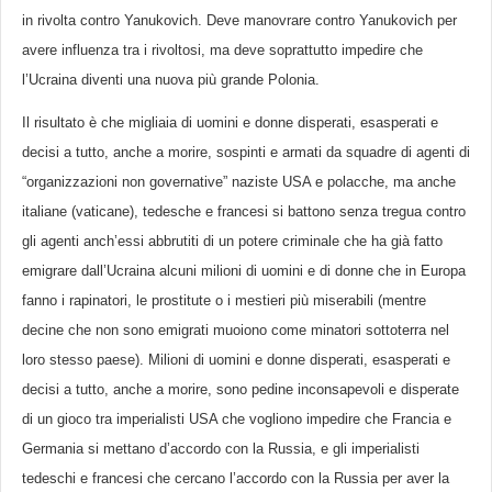
in rivolta contro Yanukovich. Deve manovrare contro Yanukovich per
avere influenza tra i rivoltosi, ma deve soprattutto impedire che
l’Ucraina diventi una nuova più grande Polonia.
Il risultato è che migliaia di uomini e donne disperati, esasperati e
decisi a tutto, anche a morire, sospinti e armati da squadre di agenti di
“organizzazioni non governative” naziste USA e polacche, ma anche
italiane (vaticane), tedesche e francesi si battono senza tregua contro
gli agenti anch’essi abbrutiti di un potere criminale che ha già fatto
emigrare dall’Ucraina alcuni milioni di uomini e di donne che in Europa
fanno i rapinatori, le prostitute o i mestieri più miserabili (mentre
decine che non sono emigrati muoiono come minatori sottoterra nel
loro stesso paese). Milioni di uomini e donne disperati, esasperati e
decisi a tutto, anche a morire, sono pedine inconsapevoli e disperate
di un gioco tra imperialisti USA che vogliono impedire che Francia e
Germania si mettano d’accordo con la Russia, e gli imperialisti
tedeschi e francesi che cercano l’accordo con la Russia per aver la