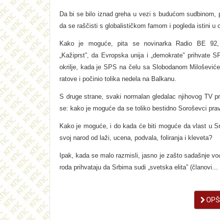
Da bi se bilo iznad greha u vezi s budućom sudbinom, 
da se raščisti s globalističkom famom i pogleda istini u o
Kako je moguće, pita se novinarka Radio BE 92, 
„Kažiprst”, da Evropska unija i „demokrate” prihvate 
okrilјe, kada je SPS na čelu sa Slobodanom Milošević
ratove i počinio tolika nedela na Balkanu.
S druge strane, svaki normalan gledalac njihovog TV p
se: kako je moguće da se toliko bestidno Soroševci prav
Kako je moguće, i do kada će biti moguće da vlast u Srbi
svoj narod od laži, ucena, podvala, foliranja i kleveta?
Ipak, kada se malo razmisli, jasno je zašto sadašnje v
roda prihvataju da Srbima sudi „svetska elita” (članovi...
OPŠI