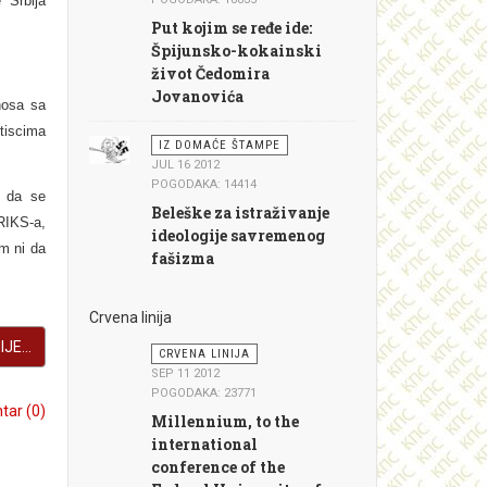
 Srbija
Put kojim se ređe ide:
Špijunsko-kokainski
život Čedomira
Jovanovića
nosa sa
tiscima
IZ DOMAĆE ŠTAMPE
JUL 16 2012
POGODAKA: 14414
m da se
Beleške za istraživanje
BRIKS-a,
ideologije savremenog
am ni da
fašizma
Crvena linija
JE...
CRVENA LINIJA
SEP 11 2012
POGODAKA: 23771
ar (0)
Millennium, to the
international
conference of the