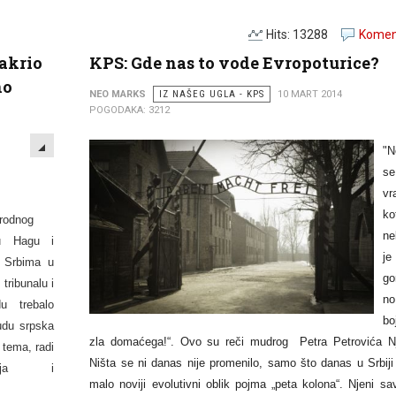
Hits: 13288
Koment
sakrio
KPS: Gde nas to vode Evropoturice?
no
NEO MARKS
IZ NAŠEG UGLA - KPS
10 MART 2014
POGODAKA: 3212
EMPTY
"N
s
vr
ko
rodnog
n
u Hagu i
je
a Srbima u
go
tribunalu i
n
du trebalo
bo
udu srpska
zla domaćega!“. Ovo su reči mudrog Petra Petrovića N
 tema, radi
Ništa se ni danas nije promenilo, samo što danas u Srbij
renja i
malo noviji evolutivni oblik pojma „peta kolona“. Njeni sa