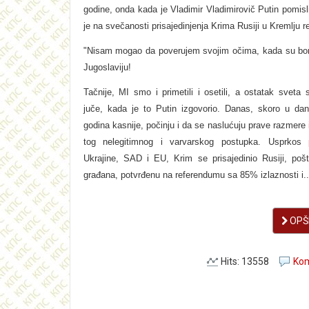
godine, onda kada je Vladimir Vladimirovič Putin pomisl
je na svečanosti prisajedinjenja Krima Rusiji u Kremlju r
"Nisam mogao da poverujem svojim očima, kada su bo
Jugoslaviju!
Tačnije, MI smo i primetili i osetili, a ostatak sveta 
juče, kada je to Putin izgovorio.
Danas, skoro u dan
godina kasnije, počinju i da se naslućuju prave razmere 
tog nelegitimnog i varvarskog postupka.
Usprkos p
Ukrajine, SAD i EU, Krim se prisajedinio Rusiji, pošt
građana, potvrđenu na referendumu sa 85% izlaznosti i..
OPŠI
Hits: 13558
Kom