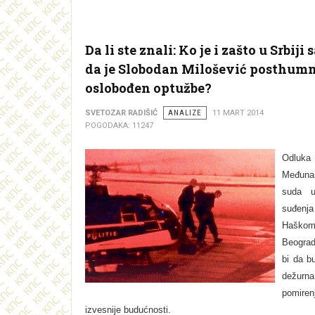
Da li ste znali: Ko je i zašto u Srbiji 
da je Slobodan Milošević posthum
oslobođen optužbe?
SVETOZAR RADIŠIĆ
ANALIZE
11 MART 2014
POGODAKA: 11247
Odluka
Međuna
suda 
suđenj
Haškom 
Beogra
bi da b
dežurna
pomi
izvesnije budućnosti.