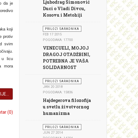
Ljubodrag Simonović
o da je
Duci o Vladi Divcu,
oredivo
Kosovu i Metohiji
aka koji
PRILOZI SARADNIKA
FEB 17 2015
e protiv
POGODAKA: 17700
ad svim
VENECUELI, MOJOJ
čivaju.
DRAGOJ OTADŽBINI,
 u licu
POTREBNA JE VAŠA
ma mora
SOLIDARNOST
PRILOZI SARADNIKA
JAN 20 2018
POGODAKA: 15836
JE...
Hajdegerova filozofija
u svetlu životvornog
ar (0)
humanizma
PRILOZI SARADNIKA
JUN 27 2014