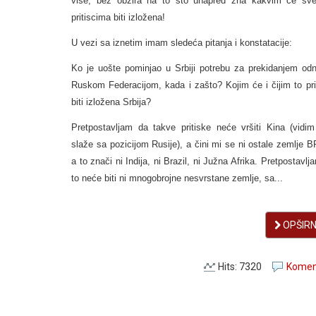
više, bez obzira na to što unapred zna kakvim će sve
pritiscima biti izložena!
U vezi sa iznetim imam sledeća pitanja i konstatacije:
Ko je uošte pominjao u Srbiji potrebu za prekidanjem od
Ruskom Federacijom, kada i zašto? Kojim će i čijim to pri
biti izložena Srbija?
Pretpostavljam da takve pritiske neće vršiti Kina (vidi
slaže sa pozicijom Rusije), a čini mi se ni ostale zemlje 
a to znači ni Indija, ni Brazil, ni Južna Afrika. Pretpostavlj
to neće biti ni mnogobrojne nesvrstane zemlje, sa...
OPŠIRNI
Hits: 7320
Koment