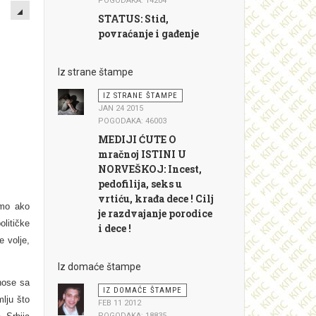
EMPTY
POGODAKA: 14204
STATUS: Stid,
povraćanje i gađenje
Iz strane štampe
IZ STRANE ŠTAMPE
JAN 24 2015
POGODAKA: 46003
MEDIJI ĆUTE O
mračnoj ISTINI U
NORVEŠKOJ: Incest,
pedofilija, seks u
vrtiću, krađa dece ! Cilj
amo ako
je razdvajanje porodice
litičke
i dece !
e volje,
Iz domaće štampe
nose sa
IZ DOMAĆE ŠTAMPE
mlju što
FEB 11 2012
POGODAKA: 18835