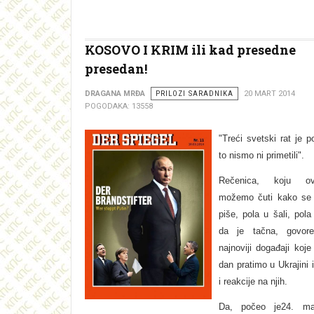
KOSOVO I KRIM ili kad presedne
presedan!
DRAGANA MRĐA
PRILOZI SARADNIKA
20 MART 2014
POGODAKA: 13558
"Treći svetski rat je 
to nismo ni primetili".
Rečenica, koju o
možemo čuti kako se 
piše, pola u šali, pola
da je tačna, govo
najnoviji događaji koj
dan pratimo u Ukrajini 
i reakcije na njih.
Da, počeo je24. ma