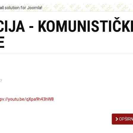
IJA - KOMUNISTIČK
E
7
tpv://youtu.be/qXpa9h43hW8
OPŠIRNI