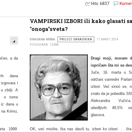
Hits: 6837
Koment
VAMPIRSKI IZBORI ili kako glasati s
"onoga"sveta?
EMPTY
DRAGANA MRĐA
PRILOZI SARADNIKA
17 MART 2014
POGODAKA: 13288
počeo, a da
Dragi moji, moram 
ispričam šta mi se des
Juče, 16. marta u Sr
vih dana
održani vanredni Parlam
izgovara i
izbori.
Već sinoć se, n
 u zbilji.
A
znalo da je pobedila S
N
re o tome
Aleksandra Vučić
e iz dana u
ubedljivih 48,5% osv
i na Krimu,
glasova.
rta 1999.
OK, već mislite, šta nas daviš tu, izbori ko izbori. . . št