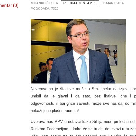
MILANKO ŠEKLER
IZ DOMAĆE ŠTAMPE
08 MART 2014
entar (0)
POGODAKA: 7320
Neverovatno je šta sve može u Srbiji neko da izjavi s
umisli da je glavni i da zato, bez ikakve lične i po
odgovornosti, ili bar griže savesti, može sve nas da, do mil
nekažnjeno plaši i traumira!
Uverava nas PPV u ostavci kako Srbija neće prekidati od
Ruskom Federacijom, i kako će se truditi da izvozi u tu ze