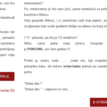
io, ono što
interesantno?
ekao:
Pa, interesantno je što sam juče, pored sandučića za pošt
komšinicu Milevu.
mbardovali
Stoji gospođa Mileva, i iz sandučeta vadi onaj papirić, po
za glasanje koju svaki građanin dobije na adresu na kojoj st
shvatio tek
, petnaest
I ?? - pitaćete, pa šta je TU neobično?
i posledice
Ništa, samo jedna mala sitnica: Gospođa M
rotivljenju
je
POKOJNA,
već šest godina !!!
ujući volju
.
Priđoh ja, onako, malo. . . . znate već, nije svejedno
pokojnika kako, da kažem
mrtav-ladan
pretura po sandu
poštu.
RNIJE...
"Dobar dan !"
"Dobar dan. " - odgovori mi ona. ...
entar (0)
OPŠIRNI