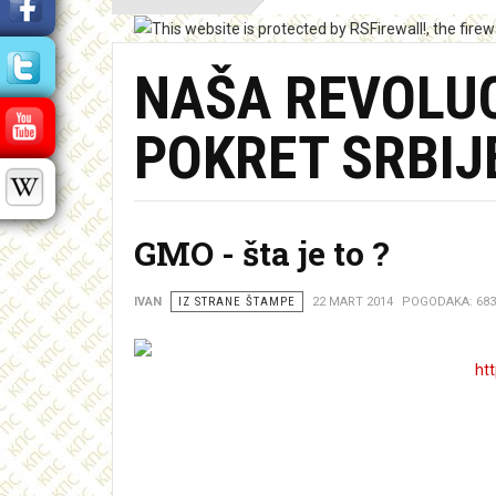
NAŠA REVOLUC
POKRET SRBIJ
GMO - šta je to ?
IVAN
IZ STRANE ŠTAMPE
22 MART 2014
POGODAKA: 683
ht