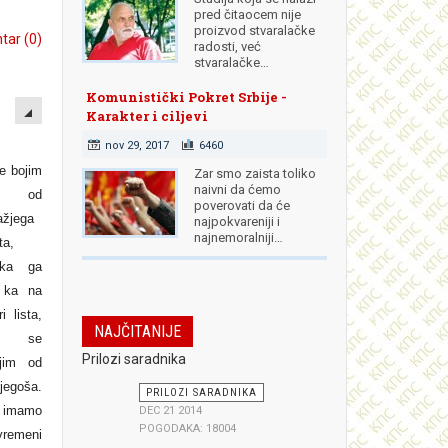
pred čitaocem nije
proizvod stvaralačke
ar (0)
radosti, već
stvaralačke…
EMPTY
Komunistički Pokret Srbije -
Karakter i ciljevi
nov 29, 2017
6460
e bojim
Zar smo zaista toliko
naivni da ćemo
e od
poverovati da će
ažjega
najpokvareniji i
najnemoralniji…
ta,
eka ga
 ka na
ri lista,
NAJČITANIJE
o se
Prilozi saradnika
jim od
jegoša.
PRILOZI SARADNIKA
i imamo
DEC 21 2014
POGODAKA: 18004
vremeni