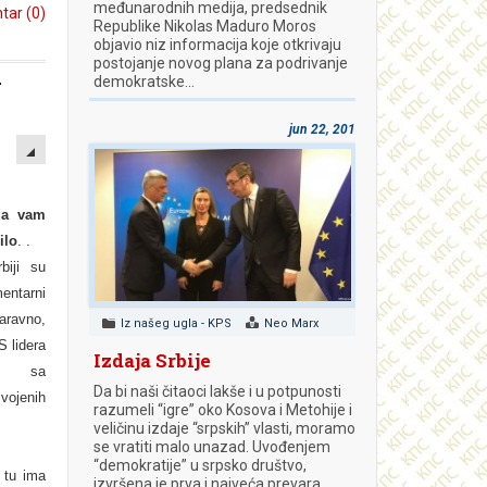
međunarodnih medija, predsednik
ar (0)
Republike Nikolas Maduro Moros
objavio niz informacija koje otkrivaju
postojanje novog plana za podrivanje
a
demokratske…
jun 22, 2018
EMPTY
da vam
ilo
. .
biji su
entarni
aravno,
Iz našeg ugla - KPS
Neo Marx
S lidera
Izdaja Srbije
a, sa
Da bi naši čitaoci lakše i u potpunosti
ojenih
razumeli “igre” oko Kosova i Metohije i
veličinu izdaje “srpskih” vlasti, moramo
se vratiti malo unazad. Uvođenjem
“demokratije” u srpsko društvo,
a tu ima
izvršena je prva i najveća prevara.