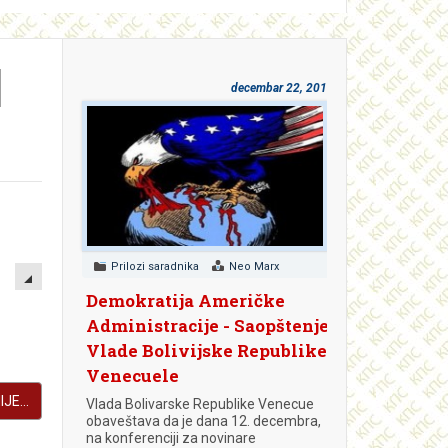
I
decembar 22, 2018
EMPTY
Prilozi saradnika
Neo Marx
Demokratija Američke
Administracije - Saopštenje
Vlade Bolivijske Republike
Venecuele
JE...
Vlada Bolivarske Republike Venecue
obaveštava da je dana 12. decembra,
na konferenciji za novinare