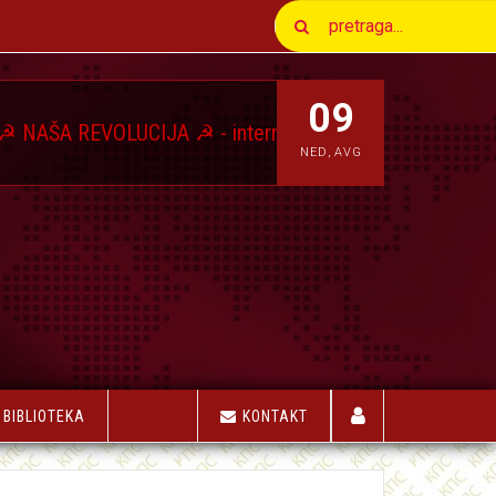
09
VOLUCIJA ☭ - internet magazin Komunističkog Pokreta 
NED
,
AVG
BIBLIOTEKA
KONTAKT