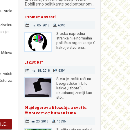
Dobili smo politikante pod potpunom…
u srela
Promena svesti
zivnicu
maj 05, 2018
6340
anuje.
Srpska napredna
stranka nije normalna
politička organizacija.Od
kako je stvorena…
ileva
„IZBORI“
mar 18, 2018
6394
 videti
Šteta je trošiti reči na
četu za
beogradske ili bilo
kakve „izbore“ u
okupiranoj zemlji kao
što…
Hajdegerova filozofija u svetlu
životvornog humanizma
jan 20, 2018
15836
JE...
Studija koja se nalazi