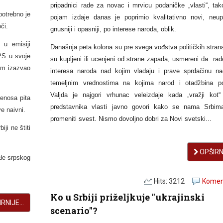
pripadnici rade za novac i mrvicu podaničke „vlasti“, tak
potrebno je
pojam izdaje danas je poprimio kvalitativno novi, neup
či.
gnusniji i opasniji, po interese naroda, oblik.
u emisiji
Današnja peta kolona su pre svega vođstva političkih stran
SPS u svoje
su kupljeni ili ucenjeni od strane zapada, usmereni da rad
em izazvao
interesa naroda nad kojim vladaju i prave sprdačinu n
temeljnim vrednostima na kojima narod i otadžbina po
Valjda je najgori vrhunac veleizdaje kada „vražji kot“
renosa pita
predstavnika vlasti javno govori kako se nama Srbi
e naivni.
promeniti svest. Nismo dovoljno dobri za Novi svetski...
ji ne štiti
OPŠIRNI
ođe srpskog
Hits: 3212
Koment
Ko u Srbiji priželjkuje "ukrajinski
RNIJE...
scenario"?