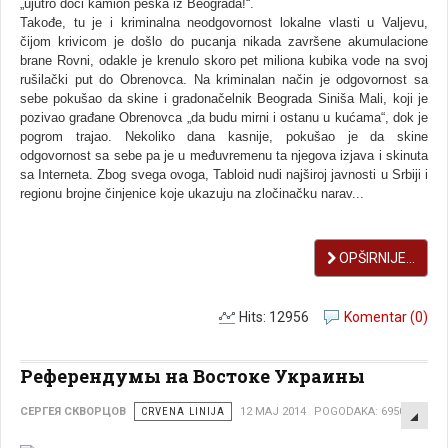
„ujutro doći kamion peska iz Beograda!“.
Takođe, tu je i kriminalna neodgovornost lokalne vlasti u Valјevu,
čijom krivicom je došlo do pucanja nikada završene akumulacione
brane Rovni, odakle je krenulo skoro pet miliona kubika vode na svoj
rušilački put do Obrenovca. Na kriminalan način je odgovornost sa
sebe pokušao da skine i gradonačelnik Beograda Siniša Mali, koji je
pozivao građane Obrenovca „da budu mirni i ostanu u kućama“, dok je
pogrom trajao. Nekoliko dana kasnije, pokušao je da skine
odgovornost sa sebe pa je u međuvremenu ta njegova izjava i skinuta
sa Interneta. Zbog svega ovoga, Tabloid nudi najširoj javnosti u Srbiji i
regionu brojne činjenice koje ukazuju na zločinačku narav...
OPŠIRNIJE...
Hits: 12956
Komentar (0)
Референдумы на Востоке Украины
EMP
СЕРГЕЯ СКВОРЦОВ
CRVENA LINIJA
12 MAJ 2014
POGODAKA: 6950