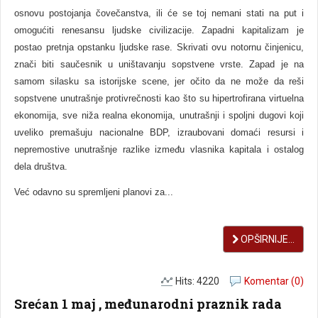
osnovu postojanja čovečanstva, ili će se toj nemani stati na put i
omogućiti renesansu ljudske civilizacije. Zapadni kapitalizam je
postao pretnja opstanku ljudske rase. Skrivati ovu notornu činjenicu,
znači biti saučesnik u uništavanju sopstvene vrste. Zapad je na
samom silasku sa istorijske scene, jer očito da ne može da reši
sopstvene unutrašnje protivrečnosti kao što su hipertrofirana virtuelna
ekonomija, sve niža realna ekonomija, unutrašnji i spoljni dugovi koji
uveliko premašuju nacionalne BDP, izraubovani domaći resursi i
nepremostive unutrašnje razlike između vlasnika kapitala i ostalog
dela društva.
Već odavno su spremljeni planovi za...
OPŠIRNIJE...
Hits: 4220
Komentar (0)
Srećan 1 maj , međunarodni praznik rada