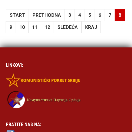
START
PRETHODNA
3
4
5
6
7
8
9
10
11
12
SLEDEĆA
KRAJ
LINKOVI:
PRATITE NAS NA: