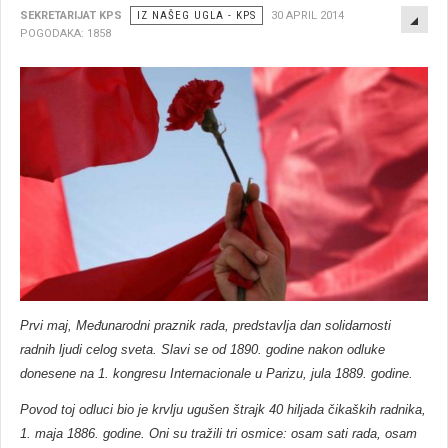
EMP
SEKRETARIJAT KPS
IZ NAŠEG UGLA - KPS
30 APRIL 2014
POGODAKA: 1858
Prvi maj, Međunarodni praznik rada, predstavlja dan solidarnosti
radnih ljudi celog sveta. Slavi se od 1890. godine nakon odluke
donesene na 1. kongresu Internacionale u Parizu, jula 1889. godine.
Povod toj odluci bio je krvlju ugušen štrajk 40 hiljada čikaških radnika,
1. maja 1886. godine. Oni su tražili tri osmice: osam sati rada, osam