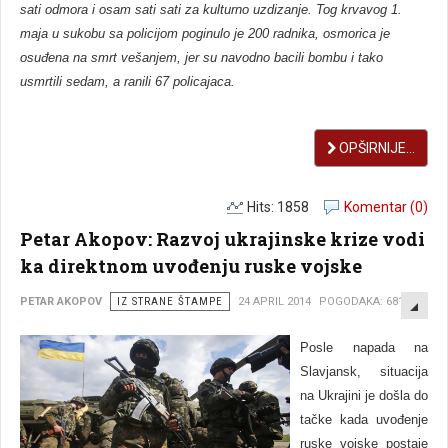
sati odmora i osam sati sati za kulturno uzdizanje. Tog krvavog 1.
maja u sukobu sa policijom poginulo je 200 radnika, osmorica je
osuđena na smrt vešanjem, jer su navodno bacili bombu i tako
usmrtili sedam, a ranili 67 policajaca.
OPŠIRNIJE...
Hits: 1858
Komentar (0)
Petar Akopov: Razvoj ukrajinske krize vodi
ka direktnom uvođenju ruske vojske
EMP
PETAR AKOPOV
IZ STRANE ŠTAMPE
24 APRIL 2014
POGODAKA: 6815
Posle napada na
Slavjansk, situacija
na Ukrajini je došla do
tačke kada uvođenje
ruske vojske postaje