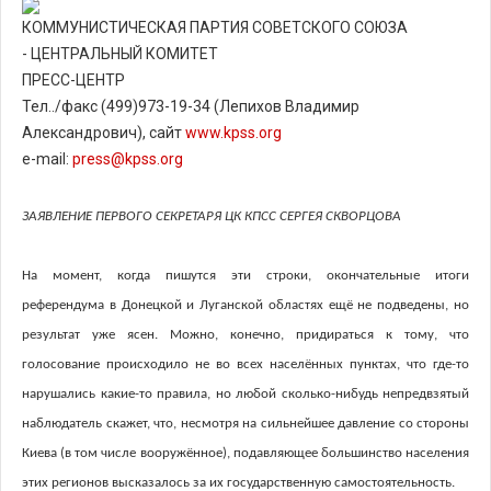
КОММУНИСТИЧЕСКАЯ ПАРТИЯ СОВЕТСКОГО СОЮЗА
- ЦЕНТРАЛЬНЫЙ КОМИТЕТ
ПРЕСС-ЦЕНТР
Тел../факс (499)973-19-34 (Лепихов Владимир
Александрович), сайт
www.kpss.org
e-mail:
press@kpss.org
ЗАЯВЛЕНИЕ ПЕРВОГО СЕКРЕТАРЯ ЦК КПСС
СЕРГЕЯ СКВОРЦОВА
На момент, когда пишутся эти строки, окончательные итоги
референдума в Донецкой и Луганской областях ещё не подведены, но
результат уже ясен. Можно, конечно, придираться к тому, что
голосование происходило не во всех населённых пунктах, что где-то
нарушались какие-то правила, но любой сколько-нибудь непредвзятый
наблюдатель скажет, что, несмотря на сильнейшее давление со стороны
Киева (в том числе вооружённое), подавляющее большинство населения
этих регионов высказалось за их государственную самостоятельность.