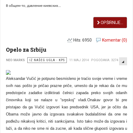
В общем-то, давление киевских...
OPŠIRNIJE...
Hits: 6950
Komentar (0)
Opelo za Srbiju
EMP
NEO MARKS
IZ NAŠEG UGLA - KPS
11 MAJ 2014
POGODAKA: 3274
Aleksandar Vučić je potpuno besmisleno je traćio svoje vreme i vreme
svih nas pošto je pričao prazne priče, umesto da je rekao da će mu
predstojeće zadatke izdiktirati čelnici zapada preko svojih odanih
činovnika koji se nalaze u “srpskoj” vladi.
Onakav govor bi pre
pristajao da ga Vučić izgovori kao predsednik USA, jer je očito da
Obama može javno da izgovara svakakve budalaštine
i da one ne
podležu nikakvoj kritici, niti sankcijama. Isto tako može da izgovara i
laži, a da niko ne sme ni da zucne, ali kada slične gluposti izgovara u