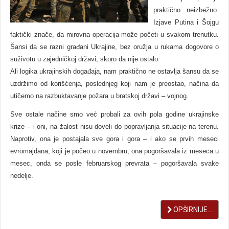
praktično neizbežno.
Izjave Putina i Šojgu
faktički znače, da mirovna operacija može početi u svakom trenutku.
Šansi da se razni građani Ukrajine, bez oružja u rukama dogovore o
suživotu u zajedničkoj državi, skoro da nije ostalo.
Ali logika ukrajinskih događaja, nam praktično ne ostavlja šansu da se
uzdržimo od korišćenja, poslednjeg koji nam je preostao, načina da
utičemo na razbuktavanje požara u bratskoj državi – vojnog.
Sve ostale načine smo već probali za ovih pola godine ukrajinske
krize – i oni, na žalost nisu doveli do popravljanja situacije na terenu.
Naprotiv, ona je postajala sve gora i gora – i ako se prvih meseci
evromajdana, koji je počeo u novembru, ona pogoršavala iz meseca u
mesec, onda se posle februarskog prevrata – pogoršavala svake
nedelje.
OPŠIRNIJE...