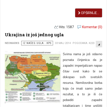
OPŠIRNIJE...
Hits: 1587
Komentar (0)
Ukrajina iz još jednog ugla
EMP
NEOMARKS
IZ NAŠEG UGLA - KPS
03 MAJ 2014
POGODAKA: 4220
Svima nama je još odavno
poznata činjenica da je
zapadni imperijalizam napao
čitav svet kako bi se
dokopao svih svetskih
resursa. Nemilosrdna borba
koja će imati samo jedan
rezultat, a to je ili će
pobediti zapadni
totalitarizam i time uništiti