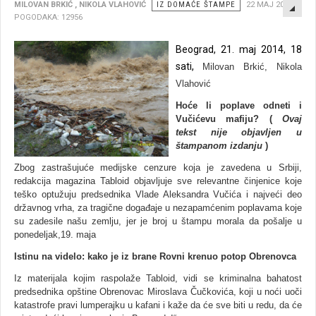
EMP
MILOVAN BRKIĆ , NIKOLA VLAHOVIĆ
IZ DOMAĆE ŠTAMPE
22 MAJ 2014
POGODAKA: 12956
Beograd, 21. maj 2014, 18
sati,
Milovan Brkić,
Nikola
Vlahović
Hoće li poplave odneti i
Vučićevu mafiju?
(
Ovaj
tekst nije objavlјen u
štampanom izdanju
)
Zbog zastrašujuće medijske cenzure koja je zavedena u Srbiji,
redakcija magazina Tabloid objavlјuje sve relevantne činjenice koje
teško optužuju predsednika Vlade Aleksandra Vučića i najveći deo
državnog vrha, za tragične događaje u nezapamćenim poplavama koje
su zadesile našu zemlјu, jer je broj u štampu morala da pošalјe u
ponedelјak,19. maja
Istinu na videlo: kako je iz brane Rovni krenuo potop Obrenovca
Iz materijala kojim raspolaže Tabloid, vidi se kriminalna bahatost
predsednika opštine Obrenovac Miroslava Čučkovića, koji u noći uoči
katastrofe pravi lumperajku u kafani i kaže da će sve biti u redu, da će