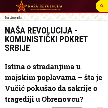
VI STE OVDE:
NAŠA REVOLUCIJA -
KOMUNISTIČKI POKRET
SRBIJE
Istina o stradanjima u
majskim poplavama – šta je
Vučić pokušao da sakrije o
tragediji u Obrenovcu?