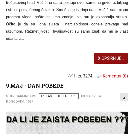
tročasovnoj tiradi Vučić, onda to postaje sve, samo ne govor ozbiljnog
i struci posvećenog čoveka. Smešna je tvrdnja da je Vučić sam pisao
program vlade, pošto niti ima znanja, niti mu je ekonomija struka.
Očito je da su lična sujeta i narcisoidnost odnele prevagu nad
razumom. Razmetljivost i hvalisavost su samo znak da mu je vlast
udarila u...
OPŠIRNIJE...
Hits: 3274
Komentar (0)
9 MAJ - DAN POBEDE
EMP
SEKRETARIJAT KPS
IZ NAŠEG UGLA - KPS
08 MAJ 2014
POGODAKA: 1587