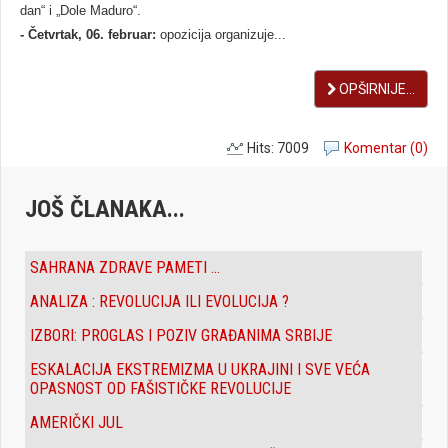
dan“ i „Dole Maduro“.
- Četvrtak, 06. februar:
opozicija organizuje...
OPŠIRNIJE...
Hits: 7009
Komentar (0)
JOŠ ČLANAKA...
SAHRANA ZDRAVE PAMETI ...
ANALIZA : REVOLUCIJA ILI EVOLUCIJA ?
IZBORI: PROGLAS I POZIV GRAĐANIMA SRBIJE
ESKALACIJA EKSTREMIZMA U UKRAJINI I SVE VEĆA
OPASNOST OD FAŠISTIČKE REVOLUCIJE
AMERIČKI JUL