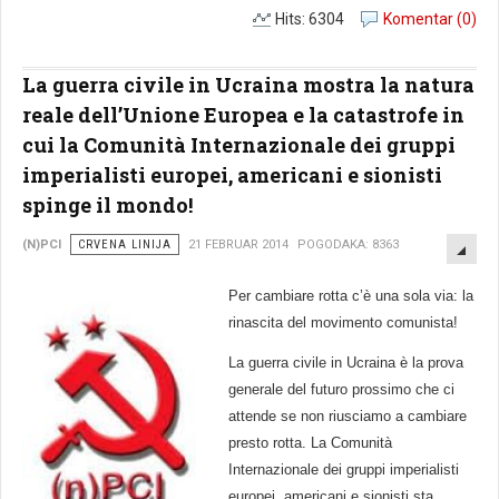
Hits: 6304
Komentar (0)
La guerra civile in Ucraina mostra la natura
reale dell’Unione Europea e la catastrofe in
cui la Comunità Internazionale dei gruppi
imperialisti europei, americani e sionisti
spinge il mondo!
EMP
(N)PCI
CRVENA LINIJA
21 FEBRUAR 2014
POGODAKA: 8363
Per cambiare rotta c’è una sola via: la
rinascita del movimento comunista!
La guerra civile in Ucraina è la prova
generale del futuro prossimo che ci
attende se non riusciamo a cambiare
presto rotta. La Comunità
Internazionale dei gruppi imperialisti
europei, americani e sionisti sta