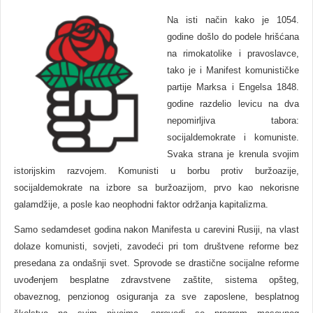
Na isti način kako je 1054.
godine došlo do podele hrišćana
na rimokatolike i pravoslavce,
tako je i Manifest komunističke
partije Marksa i Engelsa 1848.
godine razdelio levicu na dva
nepomirljiva tabora:
socijaldemokrate i komuniste.
Svaka strana je krenula svojim
istorijskim razvojem. Komunisti u borbu protiv buržoazije,
socijaldemokrate na izbore sa buržoazijom, prvo kao nekorisne
galamdžije, a posle kao neophodni faktor održanja kapitalizma.
Samo sedamdeset godina nakon Manifesta u carevini Rusiji, na vlast
dolaze komunisti, sovjeti, zavodeći pri tom društvene reforme bez
presedana za ondašnji svet. Sprovode se drastične socijalne reforme
uvođenjem besplatne zdravstvene zaštite, sistema opšteg,
obaveznog, penzionog osiguranja za sve zaposlene, besplatnog