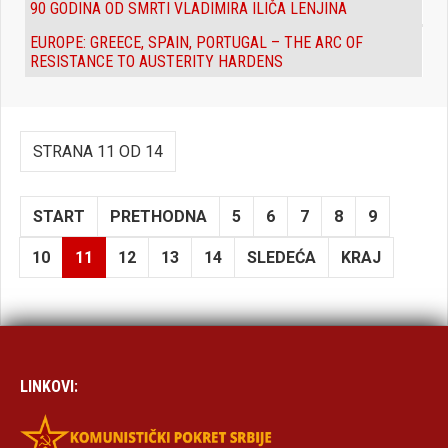
90 GODINA OD SMRTI VLADIMIRA ILIČA LENJINA
EUROPE: GREECE, SPAIN, PORTUGAL – THE ARC OF
RESISTANCE TO AUSTERITY HARDENS
STRANA 11 OD 14
START
PRETHODNA
5
6
7
8
9
10
11
12
13
14
SLEDEĆA
KRAJ
LINKOVI: