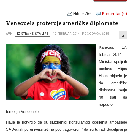
Hits: 6766
Komentar (0)
Venecuela proteruje američke diplomate
EMP
AVN
IZ STRANE ŠTAMPE
17 FEBRUAR 2014
POGODAKA: 6735
Karakas, 17.
februar 2014. –
Ministar spoljnih
poslova Elijas
Haua objavio je
da američke
diplomate imaju
48 sati da
napuste
teritoriju Venecuele.
Haua je potvrdio da su službenici konzularnog odeljenja ambasade
SAD-a išli po univerzitetima pod „izgovorom“ da su tu radi dodeljivanja