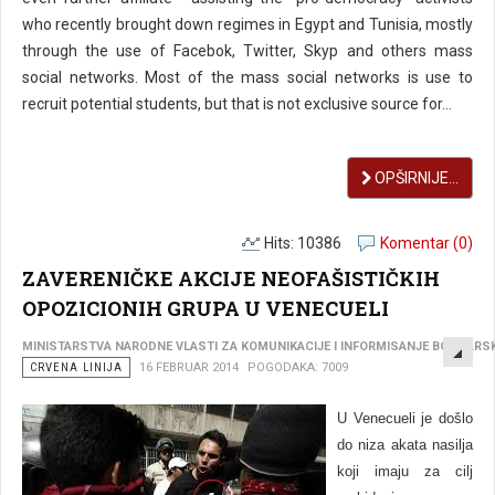
who recently brought down regimes in Egypt and Tunisia, mostly
through the use of Facebok, Twitter, Skyp and others mass
social networks. Most of the mass social networks is use to
recruit potential students, but that is not exclusive source for...
OPŠIRNIJE...
Hits: 10386
Komentar (0)
ZAVERENIČKE AKCIJE NEOFAŠISTIČKIH
OPOZICIONIH GRUPA U VENECUELI
EMP
MINISTARSTVA NARODNE VLASTI ZA KOMUNIKACIJE I INFORMISANJE BOLIVARS
CRVENA LINIJA
16 FEBRUAR 2014
POGODAKA: 7009
U Venecueli je došlo
do niza akata nasilja
koji imaju za cilj