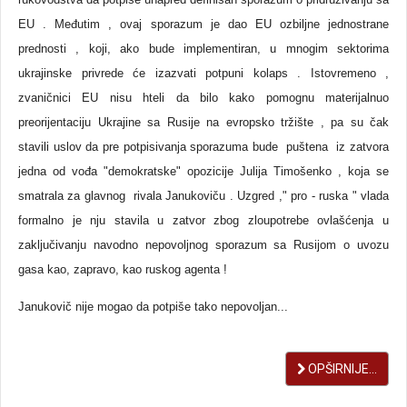
EU . Međutim , ovaj sporazum je dao EU ozbiljne jednostrane
prednosti , koji, ako bude implementiran, u mnogim sektorima
ukrajinske privrede će izazvati potpuni kolaps . Istovremeno ,
zvaničnici EU nisu hteli da bilo kako pomognu materijalnuo
preorijentaciju Ukrajine sa Rusije na evropsko tržište , pa su čak
stavili uslov da pre potpisivanja sporazuma bude puštena iz zatvora
jedna od vođa "demokratske" opozicije Julija Timošenko , koja se
smatrala za glavnog rivala Janukoviču . Uzgred ," pro - ruska " vlada
formalno je nju stavila u zatvor zbog zloupotrebe ovlašćenja u
zaključivanju navodno nepovoljnog sporazum sa Rusijom o uvozu
gasa kao, zapravo, kao ruskog agenta !
Janukovič nije mogao da potpiše tako nepovoljan...
OPŠIRNIJE...