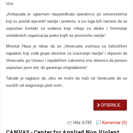
viza.
„Ambasada je uglavnom raspoređivala operativce po univerzitetima
koji su postali epicentri nasilja i protesta, a iza toga leži namera da se
uspostavi kontakt sa vođama koje vrbuju za obuke i formiranje
omladinskih organizacija preko kojih se promoviše nasilje“.
Ministar Haua je rekao da se „Venecuela suočava sa fašističkim
napadom koji vode grupe obučene za izazivanje nasilja“ i objasnio da
Venecuela „po Ustavu i republičkim zakonima ima obavezu da ponovo
uspostavi javni red, da garantuje mirgrađanima“.
Takođe je naglasio da „niko ne može da traži od Venecuele da se
suzdrži od reagovanja pred ovim...
OPŠIRNIJE...
Hits: 6735
Komentar (0)
CANVAS - Center for Applied Non Violent