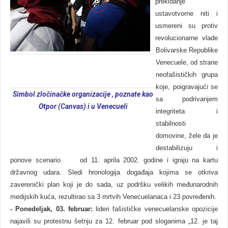
prekidanje
ustavotvorne niti i
usmereni su protiv
revolucionarne vlade
Bolivarske Republike
Venecuele, od strane
neofašističkih grupa
koje, poigravajući se
Simbol zločinačke organizacije , poznate kao
sa podrivanjem
Otpor
(Canvas)
i u Venecueli
integriteta i
stabilnosti
domovine, žele da je
destabilizuju i
ponove scenario od 11. aprila 2002. godine i igraju na kartu
državnog udara. Sledi hronologija događaja kojima se otkriva
zaverenički plan koji je do sada, uz podršku velikih međunarodnih
medijskih kuća, rezultirao sa 3 mrtvih Venecuelanaca i 23 povređenih.
-
Ponedeljak, 03. februar:
lideri fašističke venecuelanske opozicije
najavili su protestnu šetnju za 12. februar pod sloganima „12. je taj