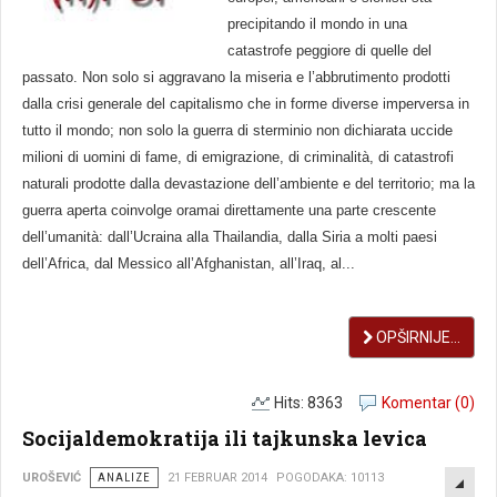
precipitando il mondo in una
catastrofe peggiore di quelle del
passato. Non solo si aggravano la miseria e l’abbrutimento prodotti
dalla crisi generale del capitalismo che in forme diverse imperversa in
tutto il mondo; non solo la guerra di sterminio non dichiarata uccide
milioni di uomini di fame, di emigrazione, di criminalità, di catastrofi
naturali prodotte dalla devastazione dell’ambiente e del territorio; ma la
guerra aperta coinvolge oramai direttamente una parte crescente
dell’umanità: dall’Ucraina alla Thailandia, dalla Siria a molti paesi
dell’Africa, dal Messico all’Afghanistan, all’Iraq, al...
OPŠIRNIJE...
Hits: 8363
Komentar (0)
Socijaldemokratija ili tajkunska levica
EMP
UROŠEVIĆ
ANALIZE
21 FEBRUAR 2014
POGODAKA: 10113