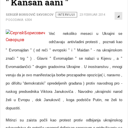
" Kansan aani "
EMP
SERGEЙ BORISOVIČ SKVORCOV
INTERVIJUI
23 FEBRUAR 2014
POGODAKA: 6304
Već nekoliko meseci u Ukrajini se
održavaju antivladini protesti , poznati kao
" Evromajdan " ( od reči " evropski " i " Maidan " - na ukrajinskom
znači " trg " ) . Glavni " Evromajdan " se nalazi u Kijevu , a "
Evromaidančići " drugim gradovima Ukrajine . U inostranstvu , mnogi
veruju da je ovo manifestacija borbe prozapadne opozicije( i, naravno ,
po difoltu “demokratski” opredeljenih građana ) protiv navodnog pro -
ruskog predsednika Viktora Janukoviča . Navodno ,ukrajinski narod
želi u Evropu , dok Janukovič , koga podstiče Putin, ne želi to
dopustiti.
Mitinzi su zaista počli kao protest protiv odbijanja ukrajinskog
rukovodstva da potpiše unapred definisan sporazum o pridruživanju sa