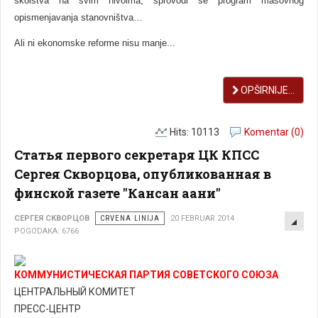
školstva na svim nivoima, sprovodi se program masovnog
opismenjavanja stanovništva…
Ali ni ekonomske reforme nisu manje...
OPŠIRNIJE...
Hits: 10113
Komentar (0)
Статья первого секретаря ЦК КПСС
Сергея Скворцова, опубликованная в
финской газете "Кансан аани"
EMP
СЕРГЕЯ СКВОРЦОВ
CRVENA LINIJA
20 FEBRUAR 2014
POGODAKA: 6766
КОММУНИСТИЧЕСКАЯ ПАРТИЯ СОВЕТСКОГО СОЮЗА
ЦЕНТРАЛЬНЫЙ КОМИТЕТ
ПРЕСС-ЦЕНТР