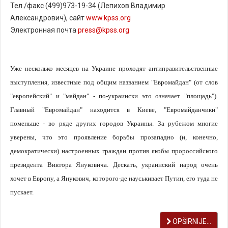
Тел./факс (499)973-19-34 (Лепихов Владимир
Александрович), сайт
www.kpss.org
Электронная почта
press@kpss.org
Уже несколько месяцев на Украине проходят антиправительственные
выступления, известные под общим названием "Евромайдан" (от слов
"европейский" и "майдан" - по-украински это означает "площадь").
Главный "Евромайдан" находится в Киеве, "Евромайданчики"
поменьше - во ряде других городов Украины. За рубежом многие
уверены, что это проявление борьбы прозападно (и, конечно,
демократически) настроенных граждан против якобы пророссийского
президента Виктора Януковича. Дескать, украинский народ очень
хочет в Европу, а Янукович, которого-де науськивает Путин, его туда не
пускает.
OPŠIRNIJE...