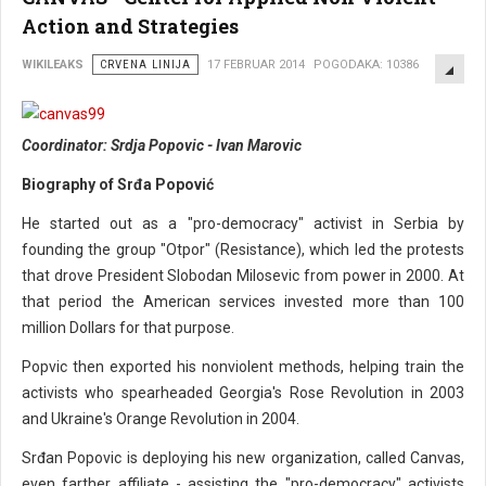
Action and Strategies
EMP
WIKILEAKS
CRVENA LINIJA
17 FEBRUAR 2014
POGODAKA: 10386
Coordinator: Srdja Popovic - Ivan Marovic
Biography of Srđa Popović
He started out as a "pro-democracy" activist in Serbia by
founding the group "Otpor" (Resistance), which led the protests
that drove President Slobodan Milosevic from power in 2000. At
that period the American services invested more than 100
million Dollars for that purpose.
Popvic then exported his nonviolent methods, helping train the
activists who spearheaded Georgia's Rose Revolution in 2003
and Ukraine's Orange Revolution in 2004.
Srđan Popovic is deploying his new organization, called Canvas,
even farther affiliate - assisting the "pro-democracy" activists