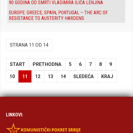
90 GODINA OD SMRTI VLADIMIRA ILIČA LENJINA
EUROPE: GREECE, SPAIN, PORTUGAL – THE ARC OF
RESISTANCE TO AUSTERITY HARDENS
STRANA 11 OD 14
START
PRETHODNA
5
6
7
8
9
10
11
12
13
14
SLEDEĆA
KRAJ
LINKOVI: