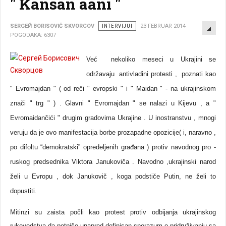
" Kansan aani "
EMP
SERGEЙ BORISOVIČ SKVORCOV
INTERVIJUI
23 FEBRUAR 2014
POGODAKA: 6307
Već nekoliko meseci u Ukrajini se
održavaju antivladini protesti , poznati kao
" Evromajdan " ( od reči " evropski " i " Maidan " - na ukrajinskom
znači " trg " ) . Glavni " Evromajdan " se nalazi u Kijevu , a "
Evromaidančići " drugim gradovima Ukrajine . U inostranstvu , mnogi
veruju da je ovo manifestacija borbe prozapadne opozicije( i, naravno ,
po difoltu “demokratski” opredeljenih građana ) protiv navodnog pro -
ruskog predsednika Viktora Janukoviča . Navodno ,ukrajinski narod
želi u Evropu , dok Janukovič , koga podstiče Putin, ne želi to
dopustiti.
Mitinzi su zaista počli kao protest protiv odbijanja ukrajinskog
rukovodstva da potpiše unapred definisan sporazum o pridruživanju sa