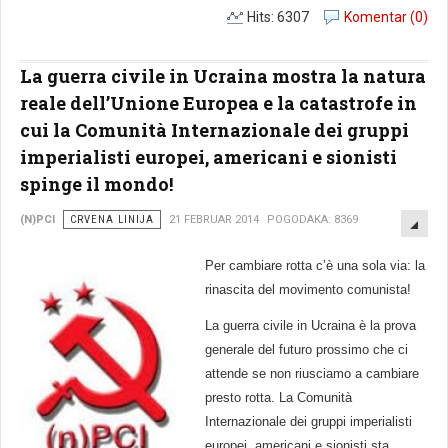
Hits: 6307
Komentar (0)
La guerra civile in Ucraina mostra la natura
reale dell’Unione Europea e la catastrofe in
cui la Comunità Internazionale dei gruppi
imperialisti europei, americani e sionisti
spinge il mondo!
EMP
(N)PCI
CRVENA LINIJA
21 FEBRUAR 2014
POGODAKA: 8369
Per cambiare rotta c’è una sola via: la
rinascita del movimento comunista!
La guerra civile in Ucraina è la prova
generale del futuro prossimo che ci
attende se non riusciamo a cambiare
presto rotta. La Comunità
Internazionale dei gruppi imperialisti
europei, americani e sionisti sta