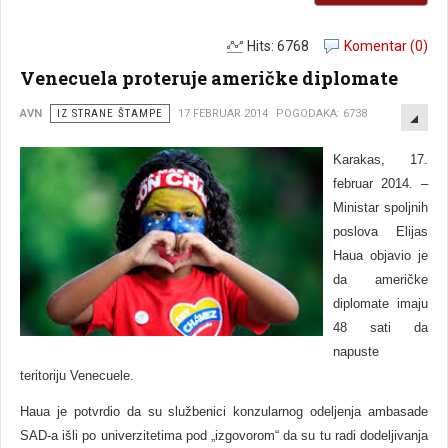
Hits: 6768
Komentar (0)
Venecuela proteruje američke diplomate
EMP
AVN
IZ STRANE ŠTAMPE
17 FEBRUAR 2014
POGODAKA: 6738
Karakas, 17.
februar 2014. –
Ministar spoljnih
poslova Elijas
Haua objavio je
da američke
diplomate imaju
48 sati da
napuste
teritoriju Venecuele.
Haua je potvrdio da su službenici konzularnog odeljenja ambasade
SAD-a išli po univerzitetima pod „izgovorom“ da su tu radi dodeljivanja