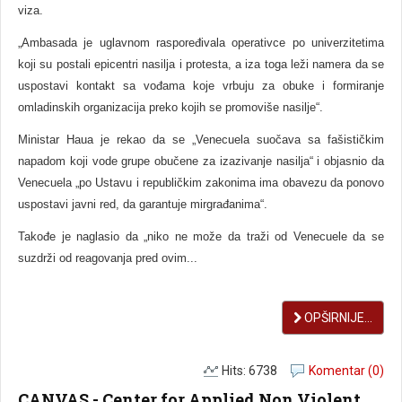
viza.
„Ambasada je uglavnom raspoređivala operativce po univerzitetima
koji su postali epicentri nasilja i protesta, a iza toga leži namera da se
uspostavi kontakt sa vođama koje vrbuju za obuke i formiranje
omladinskih organizacija preko kojih se promoviše nasilje“.
Ministar Haua je rekao da se „Venecuela suočava sa fašističkim
napadom koji vode grupe obučene za izazivanje nasilja“ i objasnio da
Venecuela „po Ustavu i republičkim zakonima ima obavezu da ponovo
uspostavi javni red, da garantuje mirgrađanima“.
Takođe je naglasio da „niko ne može da traži od Venecuele da se
suzdrži od reagovanja pred ovim...
OPŠIRNIJE...
Hits: 6738
Komentar (0)
CANVAS - Center for Applied Non Violent