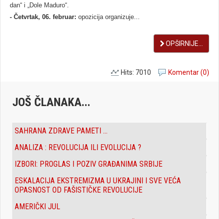
dan“ i „Dole Maduro“.
- Četvrtak, 06. februar:
opozicija organizuje...
OPŠIRNIJE...
Hits: 7010
Komentar (0)
JOŠ ČLANAKA...
SAHRANA ZDRAVE PAMETI ...
ANALIZA : REVOLUCIJA ILI EVOLUCIJA ?
IZBORI: PROGLAS I POZIV GRAĐANIMA SRBIJE
ESKALACIJA EKSTREMIZMA U UKRAJINI I SVE VEĆA
OPASNOST OD FAŠISTIČKE REVOLUCIJE
AMERIČKI JUL