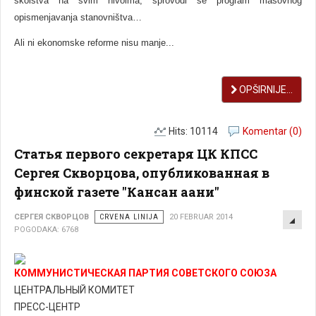
školstva na svim nivoima, sprovodi se program masovnog
opismenjavanja stanovništva…
Ali ni ekonomske reforme nisu manje...
OPŠIRNIJE...
Hits: 10114
Komentar (0)
Статья первого секретаря ЦК КПСС
Сергея Скворцова, опубликованная в
финской газете "Кансан аани"
EMP
СЕРГЕЯ СКВОРЦОВ
CRVENA LINIJA
20 FEBRUAR 2014
POGODAKA: 6768
КОММУНИСТИЧЕСКАЯ ПАРТИЯ СОВЕТСКОГО СОЮЗА
ЦЕНТРАЛЬНЫЙ КОМИТЕТ
ПРЕСС-ЦЕНТР