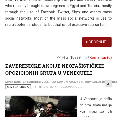
who recently brought down regimes in Egypt and Tunisia, mostly
through the use of Facebok, Twitter, Skyp and others mass
social networks. Most of the mass social networks is use to
recruit potential students, but that is not exclusive source for...
OPŠIRNIJE...
Hits: 10389
Komentar (0)
ZAVERENIČKE AKCIJE NEOFAŠISTIČKIH
OPOZICIONIH GRUPA U VENECUELI
EMP
MINISTARSTVA NARODNE VLASTI ZA KOMUNIKACIJE I INFORMISANJE BOLIVARS
CRVENA LINIJA
16 FEBRUAR 2014
POGODAKA: 7010
U Venecueli je došlo
do niza akata nasilja
koji imaju za cilj