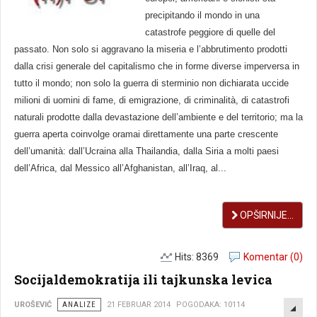
precipitando il mondo in una
catastrofe peggiore di quelle del
passato. Non solo si aggravano la miseria e l’abbrutimento prodotti
dalla crisi generale del capitalismo che in forme diverse imperversa in
tutto il mondo; non solo la guerra di sterminio non dichiarata uccide
milioni di uomini di fame, di emigrazione, di criminalità, di catastrofi
naturali prodotte dalla devastazione dell’ambiente e del territorio; ma la
guerra aperta coinvolge oramai direttamente una parte crescente
dell’umanità: dall’Ucraina alla Thailandia, dalla Siria a molti paesi
dell’Africa, dal Messico all’Afghanistan, all’Iraq, al...
OPŠIRNIJE...
Hits: 8369
Komentar (0)
Socijaldemokratija ili tajkunska levica
EMP
UROŠEVIĆ
ANALIZE
21 FEBRUAR 2014
POGODAKA: 10114