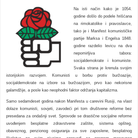
Na isti način kako je 1054.
godine došlo do podele hrišćana
na rimokatolike i pravoslavce,
tako je i Manifest komunističke
partije Marksa i Engelsa 1848.
godine razdelio levicu na dva
nepomirljiva tabora:
socijaldemokrate i komuniste.
Svaka strana je krenula svojim
istorijskim razvojem. Komunisti u borbu protiv buržoazije,
socijaldemokrate na izbore sa buržoazijom, prvo kao nekorisne
galamdžije, a posle kao neophodni faktor održanja kapitalizma.
Samo sedamdeset godina nakon Manifesta u carevini Rusiji, na vlast
dolaze komunisti, sovjeti, zavodeći pri tom društvene reforme bez
presedana za ondašnji svet. Sprovode se drastične socijalne reforme
uvođenjem besplatne zdravstvene zaštite, sistema opšteg,
obaveznog, penzionog osiguranja za sve zaposlene, besplatnog