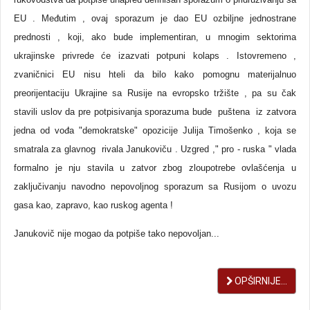
EU . Međutim , ovaj sporazum je dao EU ozbiljne jednostrane
prednosti , koji, ako bude implementiran, u mnogim sektorima
ukrajinske privrede će izazvati potpuni kolaps . Istovremeno ,
zvaničnici EU nisu hteli da bilo kako pomognu materijalnuo
preorijentaciju Ukrajine sa Rusije na evropsko tržište , pa su čak
stavili uslov da pre potpisivanja sporazuma bude puštena iz zatvora
jedna od vođa "demokratske" opozicije Julija Timošenko , koja se
smatrala za glavnog rivala Janukoviču . Uzgred ," pro - ruska " vlada
formalno je nju stavila u zatvor zbog zloupotrebe ovlašćenja u
zaključivanju navodno nepovoljnog sporazum sa Rusijom o uvozu
gasa kao, zapravo, kao ruskog agenta !
Janukovič nije mogao da potpiše tako nepovoljan...
OPŠIRNIJE...