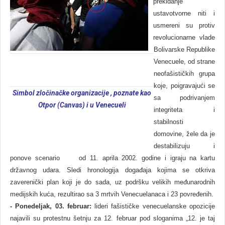
prekidanje
ustavotvorne niti i
usmereni su protiv
revolucionarne vlade
Bolivarske Republike
Venecuele, od strane
neofašističkih grupa
koje, poigravajući se
Simbol zločinačke organizacije , poznate kao
sa podrivanjem
Otpor
(Canvas)
i u Venecueli
integriteta i
stabilnosti
domovine, žele da je
destabilizuju i
ponove scenario od 11. aprila 2002. godine i igraju na kartu
državnog udara. Sledi hronologija događaja kojima se otkriva
zaverenički plan koji je do sada, uz podršku velikih međunarodnih
medijskih kuća, rezultirao sa 3 mrtvih Venecuelanaca i 23 povređenih.
-
Ponedeljak, 03. februar:
lideri fašističke venecuelanske opozicije
najavili su protestnu šetnju za 12. februar pod sloganima „12. je taj