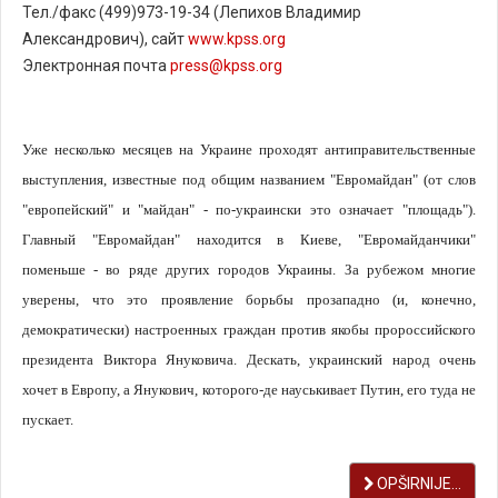
Тел./факс (499)973-19-34 (Лепихов Владимир
Александрович), сайт
www.kpss.org
Электронная почта
press@kpss.org
Уже несколько месяцев на Украине проходят антиправительственные
выступления, известные под общим названием "Евромайдан" (от слов
"европейский" и "майдан" - по-украински это означает "площадь").
Главный "Евромайдан" находится в Киеве, "Евромайданчики"
поменьше - во ряде других городов Украины. За рубежом многие
уверены, что это проявление борьбы прозападно (и, конечно,
демократически) настроенных граждан против якобы пророссийского
президента Виктора Януковича. Дескать, украинский народ очень
хочет в Европу, а Янукович, которого-де науськивает Путин, его туда не
пускает.
OPŠIRNIJE...