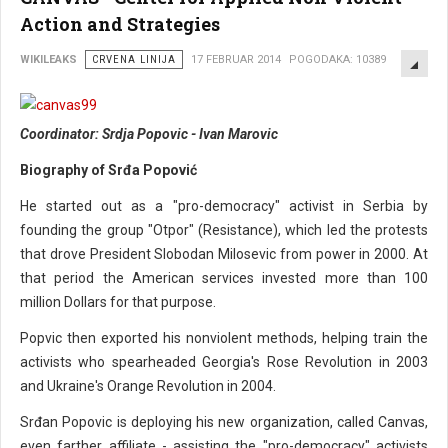
Action and Strategies
EMP
WIKILEAKS
CRVENA LINIJA
17 FEBRUAR 2014
POGODAKA: 10389
Coordinator: Srdja Popovic - Ivan Marovic
Biography of Srđa Popović
He started out as a "pro-democracy" activist in Serbia by
founding the group "Otpor" (Resistance), which led the protests
that drove President Slobodan Milosevic from power in 2000. At
that period the American services invested more than 100
million Dollars for that purpose.
Popvic then exported his nonviolent methods, helping train the
activists who spearheaded Georgia's Rose Revolution in 2003
and Ukraine's Orange Revolution in 2004.
Srđan Popovic is deploying his new organization, called Canvas,
even farther affiliate - assisting the "pro-democracy" activists