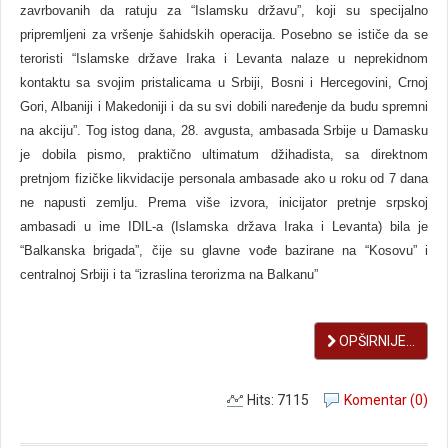
zavrbovanih da ratuju za “Islamsku državu”, koji su specijalno
pripremlјeni za vršenje šahidskih operacija. Posebno se ističe da se
teroristi “Islamske države Iraka i Levanta nalaze u neprekidnom
kontaktu sa svojim pristalicama u Srbiji, Bosni i Hercegovini, Crnoj
Gori, Albaniji i Makedoniji i da su svi dobili naređenje da budu spremni
na akciju”. Tog istog dana, 28. avgusta, ambasada Srbije u Damasku
je dobila pismo, praktično ultimatum džihadista, sa direktnom
pretnjom fizičke likvidacije personala ambasade ako u roku od 7 dana
ne napusti zemlјu. Prema više izvora, inicijator pretnje srpskoj
ambasadi u ime IDIL-a (Islamska država Iraka i Levanta) bila je
“Balkanska brigada”, čije su glavne vođe bazirane na “Kosovu” i
centralnoj Srbiji i ta “izraslina terorizma na Balkanu”
OPŠIRNIJE...
Hits: 7115
Komentar (0)