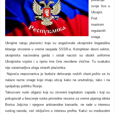
svoje lice u
Ukrajini.
Pod
maskom
regularnih
snaga
Ukrajine ratuju plaćenici koje su angažovale ukrajinske bogataške
bitange stvorene u vreme raspada SSSR-a. Kompletan desni sektor,
ukrajinska nacionalna garda i ostali nacisti su obukli uniforme
Ukrajinske vojske i u njeno ime čine neviđene zločine. Tu svakako
nije zanemarljiva uloga stranih plaćenika.
Najveća nepoznanica je buduće delovanje ruskih vlasti,pošto se tu
nalaze razne snage koje imaju uticaj kako na unutrašnju, tako i na
spoljašnju politiku Rusije.
Takozvani ruski oligarsi koji su stvoreni kapitalom zapada i koji su
pokupovali u bescenje ruske privredne resurse za vreme pijanog idiota
Borisa Jeljcina i njegove antinarodne kamarile, ne rade u interesu
ruskog naroda, već isključivo u interesu profita. Kakvi su međusobni