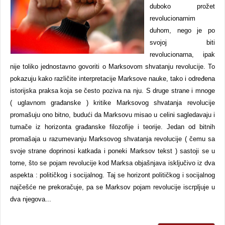
duboko prožet
revolucionarnim
duhom, nego je po
svojoj biti
revolucionarna, ipak
nije toliko jednostavno govoriti o Marksovom shvatanju revolucije. To
pokazuju kako različite interpretacije Marksove nauke, tako i određena
istorijska praksa koja se često poziva na nju. S druge strane i mnoge
( uglavnom građanske ) kritike Marksovog shvatanja revolucije
promašuju ono bitno, budući da Marksovu misao u celini sagledavaju i
tumače iz horizonta građanske filozofije i teorije. Jedan od bitnih
promašaja u razumevanju Marksovog shvatanja revolucije ( čemu sa
svoje strane doprinosi katkada i poneki Marksov tekst ) sastoji se u
tome, što se pojam revolucije kod Marksa objašnjava isključivo iz dva
aspekta : političkog i socijalnog. Taj se horizont političkog i socijalnog
najčešće ne prekoračuje, pa se Marksov pojam revolucije iscrpljuje u
dva njegova...