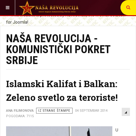
VI STE OVDE:
NAŠA REVOLUCIJA -
KOMUNISTIČKI POKRET
SRBIJE
Islamski Kalifat i Balkan:
Zeleno svetlo za teroriste!
EMP
ANA FILIMONOVA
IZ STRANE ŠTAMPE
04 SEPTEMBAR 2014
POGODAKA: 7115
U