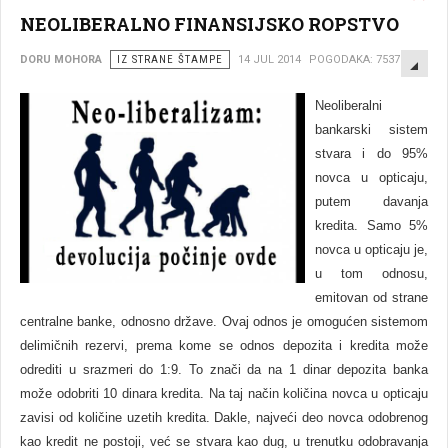
NEOLIBERALNO FINANSIJSKO ROPSTVO
EMP
DORU MOHORA
IZ STRANE ŠTAMPE
14 JUL 2014
POGODAKA: 7537
Neoliberalni
bankarski sistem
stvara i do 95%
novca u opticaju,
putem davanja
kredita. Samo 5%
novca u opticaju je,
u tom odnosu,
emitovan od strane
centralne banke, odnosno države. Ovaj odnos je omogućen sistemom
delimičnih rezervi, prema kome se odnos depozita i kredita može
odrediti u srazmeri do 1:9. To znači da na 1 dinar depozita banka
može odobriti 10 dinara kredita. Na taj način količina novca u opticaju
zavisi od količine uzetih kredita. Dakle, najveći deo novca odobrenog
kao kredit ne postoji, već se stvara kao dug, u trenutku odobravanja