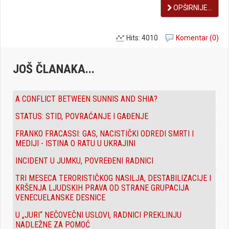
OPŠIRNIJE...
Hits: 4010
Komentar (0)
JOŠ ČLANAKA...
A CONFLICT BETWEEN SUNNIS AND SHIA?
STATUS: STID, POVRAĆANJE I GAĐENJE
FRANKO FRACASSI: GAS, NACISTIČKI ODREDI SMRTI I
MEDIJI - ISTINA O RATU U UKRAJINI
INCIDENT U JUMKU, POVREĐENI RADNICI
TRI MESECA TERORISTIČKOG NASILJA, DESTABILIZACIJE I
KRŠENJA LJUDSKIH PRAVA OD STRANE GRUPACIJA
VENECUELANSKE DESNICE
U „JURI“ NEČOVEČNI USLOVI, RADNICI PREKLINJU
NADLEŽNE ZA POMOĆ