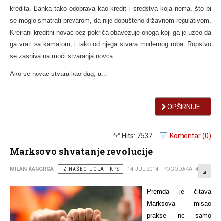
kredita. Banka tako odobrava kao kredit i sredstva koja nema, što bi
se moglo smatrati prevarom, da nije dopušteno državnom regulativom.
Kreirani kreditni novac bez pokrića obavezuje onoga koji ga je uzeo da
ga vrati sa kamatom, i tako od njega stvara modernog roba. Ropstvo
se zasniva na moći stvaranja novca.
Ako se novac stvara kao dug, a...
OPŠIRNIJE...
Hits: 7537
Komentar (0)
Marksovo shvatanje revolucije
EMP
MILAN KANGRGA
IZ NAŠEG UGLA - KPS
14 JUL 2014
POGODAKA: 4010
Premda je čitava
Marksova misao
prakse ne samo