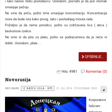
i tako nanosi štetu poslodavcu. Uostalom, poznato je da pun stomak
smanjuje pažnju.
Ne sme da priča, pošto time smanjuje koncentraciju. Koncentracija
mora da bude ista kako prvog, tako i poslednjeg minuta rada.
Poželjno je da nema porodicu, pošto su izdržavana lica ( deca )
beskorisne izelice.
Ne sme ni da pita za platu, pošto se podrazumeva da je neće ni
dobiti. Uostalom, plate ...
OPŠIRNIJE...
Hits: 4981
Komentar (0)
Novorusija
EMP
NEO MARX
IZ NAŠEG UGLA - KPS
21 JUL 2014
POGODAKA: 5243
Korporativni
fašizam
pokazuje