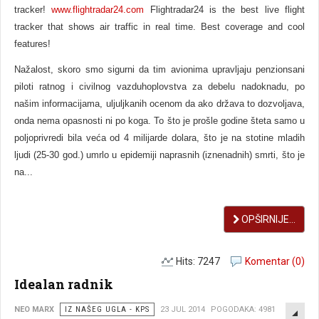
tracker!
www.flightradar24.com
Flightradar24 is the best live flight
tracker that shows air traffic in real time. Best coverage and cool
features!
Nažalost, skoro smo sigurni da tim avionima upravljaju penzionsani
piloti ratnog i civilnog vazduhoplovstva za debelu nadoknadu, po
našim informacijama, uljuljkanih ocenom da ako država to dozvoljava,
onda nema opasnosti ni po koga. To što je prošle godine šteta samo u
poljoprivredi bila veća od 4 milijarde dolara, što je na stotine mladih
ljudi (25-30 god.) umrlo u epidemiji naprasnih (iznenadnih) smrti, što je
na...
OPŠIRNIJE...
Hits: 7247
Komentar (0)
Idealan radnik
EMP
NEO MARX
IZ NAŠEG UGLA - KPS
23 JUL 2014
POGODAKA: 4981