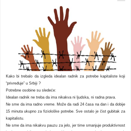
Kako bi trebalo da izgleda idealan radnik za potrebe kapitaliste koji
“privređuje” u Srbiji ?
Potrebne osobine su sledeće:
Idealan radnik ne treba da ima nikakva ni ljudska, ni radna prava.
Ne sme da ima radno vreme. Može da radi 24 časa na dan i da dobije
15 minuta ukupno za fiziološke potrebe. Sve ostalo je čist gubitak za
kapitalistu.
Ne sme da ima nikakvu pauzu za jelo, jer time smanjuje produktivnost