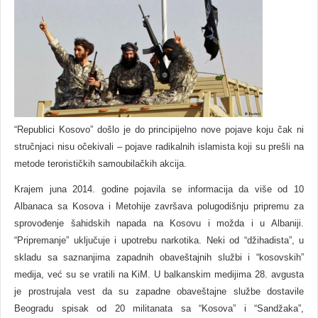
“Republici Kosovo” došlo je do principijelno nove pojave koju čak ni
stručnjaci nisu očekivali – pojave radikalnih islamista koji su prešli na
metode terorističkih samoubilačkih akcija.
Krajem juna 2014. godine pojavila se informacija da više od 10
Albanaca sa Kosova i Metohije završava polugodišnju pripremu za
sprovođenje šahidskih napada na Kosovu i možda i u Albaniji.
“Pripremanje” uklјučuje i upotrebu narkotika. Neki od “džihadista”, u
skladu sa saznanjima zapadnih obaveštajnih službi i “kosovskih”
medija, već su se vratili na KiM. U balkanskim medijima 28. avgusta
je prostrujala vest da su zapadne obaveštajne službe dostavile
Beogradu spisak od 20 militanata sa “Kosova” i “Sandžaka”,