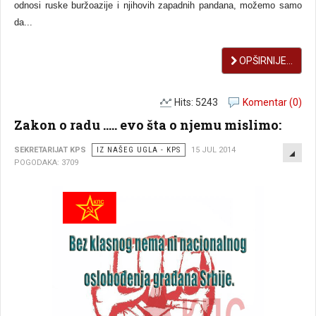
odnosi ruske buržoazije i njihovih zapadnih pandana, možemo samo
da...
OPŠIRNIJE...
Hits: 5243
Komentar (0)
Zakon o radu ..... evo šta o njemu mislimo:
EMP
SEKRETARIJAT KPS
IZ NAŠEG UGLA - KPS
15 JUL 2014
POGODAKA: 3709