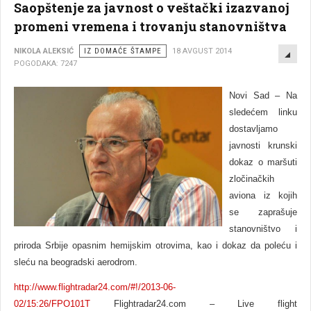
Saopštenje za javnost o veštački izazvanoj
promeni vremena i trovanju stanovništva
EMP
NIKOLA ALEKSIĆ
IZ DOMAĆE ŠTAMPE
18 AVGUST 2014
POGODAKA: 7247
Novi Sad – Na
sledećem linku
dostavljamo
javnosti krunski
dokaz o maršuti
zločinačkih
aviona iz kojih
se zaprašuje
stanovništvo i
priroda Srbije opasnim hemijskim otrovima, kao i dokaz da poleću i
sleću na beogradski aerodrom.
http://www.flightradar24.com/#!/2013-06-
02/15:26/FPO101T
Flightradar24.com – Live flight