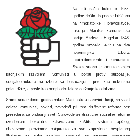
Na isti način kako je 1054.
godine došlo do podele hrišćana
na rimokatolike i pravoslavce,
tako je i Manifest komunističke
partije Marksa i Engelsa 1848.
godine razdelio levicu na dva
nepomirljiva tabora:
socijaldemokrate i komuniste.
Svaka strana je krenula svojim
istorijskim razvojem. Komunisti u borbu protiv buržoazije,
socijaldemokrate na izbore sa buržoazijom, prvo kao nekorisne
galamdžije, a posle kao neophodni faktor održanja kapitalizma.
Samo sedamdeset godina nakon Manifesta u carevini Rusiji, na vlast
dolaze komunisti, sovjeti, zavodeći pri tom društvene reforme bez
presedana za ondašnji svet. Sprovode se drastične socijalne reforme
uvođenjem besplatne zdravstvene zaštite, sistema opšteg,
obaveznog, penzionog osiguranja za sve zaposlene, besplatnog