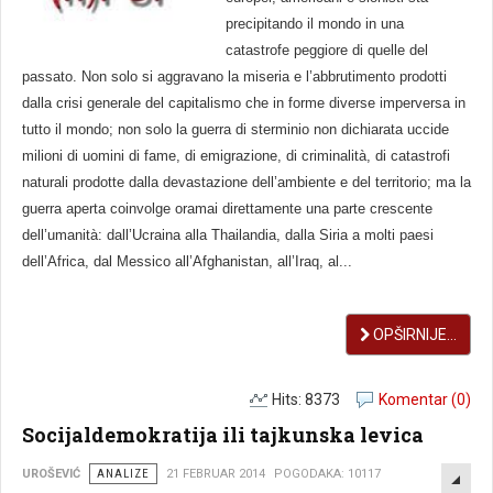
precipitando il mondo in una
catastrofe peggiore di quelle del
passato. Non solo si aggravano la miseria e l’abbrutimento prodotti
dalla crisi generale del capitalismo che in forme diverse imperversa in
tutto il mondo; non solo la guerra di sterminio non dichiarata uccide
milioni di uomini di fame, di emigrazione, di criminalità, di catastrofi
naturali prodotte dalla devastazione dell’ambiente e del territorio; ma la
guerra aperta coinvolge oramai direttamente una parte crescente
dell’umanità: dall’Ucraina alla Thailandia, dalla Siria a molti paesi
dell’Africa, dal Messico all’Afghanistan, all’Iraq, al...
OPŠIRNIJE...
Hits: 8373
Komentar (0)
Socijaldemokratija ili tajkunska levica
EMP
UROŠEVIĆ
ANALIZE
21 FEBRUAR 2014
POGODAKA: 10117