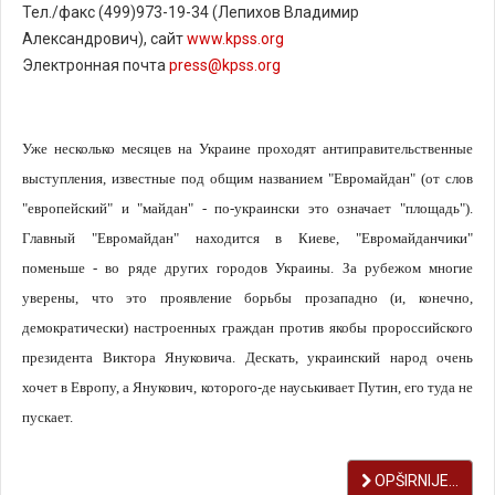
Тел./факс (499)973-19-34 (Лепихов Владимир
Александрович), сайт
www.kpss.org
Электронная почта
press@kpss.org
Уже несколько месяцев на Украине проходят антиправительственные
выступления, известные под общим названием "Евромайдан" (от слов
"европейский" и "майдан" - по-украински это означает "площадь").
Главный "Евромайдан" находится в Киеве, "Евромайданчики"
поменьше - во ряде других городов Украины. За рубежом многие
уверены, что это проявление борьбы прозападно (и, конечно,
демократически) настроенных граждан против якобы пророссийского
президента Виктора Януковича. Дескать, украинский народ очень
хочет в Европу, а Янукович, которого-де науськивает Путин, его туда не
пускает.
OPŠIRNIJE...