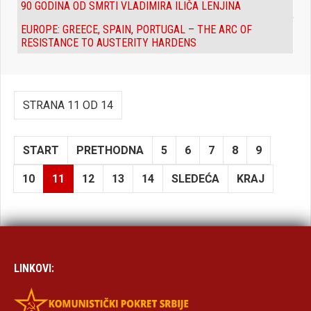
90 GODINA OD SMRTI VLADIMIRA ILIČA LENJINA
EUROPE: GREECE, SPAIN, PORTUGAL – THE ARC OF
RESISTANCE TO AUSTERITY HARDENS
STRANA 11 OD 14
START
PRETHODNA
5
6
7
8
9
10
11
12
13
14
SLEDEĆA
KRAJ
LINKOVI: