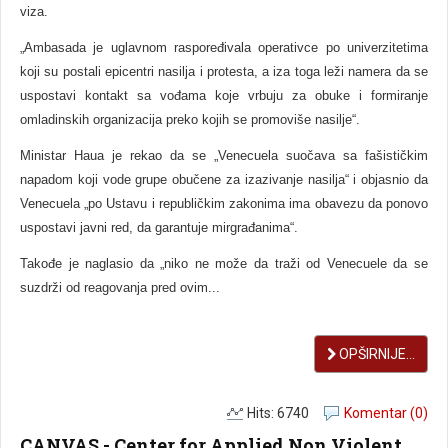
viza.
„Ambasada je uglavnom raspoređivala operativce po univerzitetima
koji su postali epicentri nasilja i protesta, a iza toga leži namera da se
uspostavi kontakt sa vođama koje vrbuju za obuke i formiranje
omladinskih organizacija preko kojih se promoviše nasilje“.
Ministar Haua je rekao da se „Venecuela suočava sa fašističkim
napadom koji vode grupe obučene za izazivanje nasilja“ i objasnio da
Venecuela „po Ustavu i republičkim zakonima ima obavezu da ponovo
uspostavi javni red, da garantuje mirgrađanima“.
Takođe je naglasio da „niko ne može da traži od Venecuele da se
suzdrži od reagovanja pred ovim...
OPŠIRNIJE...
Hits: 6740
Komentar (0)
CANVAS - Center for Applied Non Violent