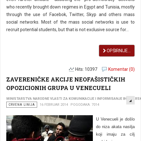
who recently brought down regimes in Egypt and Tunisia, mostly
through the use of Facebok, Twitter, Skyp and others mass
social networks. Most of the mass social networks is use to
recruit potential students, but that is not exclusive source for...
OPŠIRNIJE...
Hits: 10397
Komentar (0)
ZAVERENIČKE AKCIJE NEOFAŠISTIČKIH
OPOZICIONIH GRUPA U VENECUELI
EMP
MINISTARSTVA NARODNE VLASTI ZA KOMUNIKACIJE I INFORMISANJE BOLIVARS
CRVENA LINIJA
16 FEBRUAR 2014
POGODAKA: 7014
U Venecueli je došlo
do niza akata nasilja
koji imaju za cilj