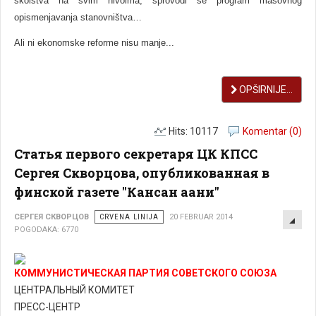
školstva na svim nivoima, sprovodi se program masovnog
opismenjavanja stanovništva…
Ali ni ekonomske reforme nisu manje...
OPŠIRNIJE...
Hits: 10117
Komentar (0)
Статья первого секретаря ЦК КПСС
Сергея Скворцова, опубликованная в
финской газете "Кансан аани"
EMP
СЕРГЕЯ СКВОРЦОВ
CRVENA LINIJA
20 FEBRUAR 2014
POGODAKA: 6770
КОММУНИСТИЧЕСКАЯ ПАРТИЯ СОВЕТСКОГО СОЮЗА
ЦЕНТРАЛЬНЫЙ КОМИТЕТ
ПРЕСС-ЦЕНТР