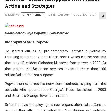
Action and Strategies
EMP
WIKILEAKS
CRVENA LINIJA
17 FEBRUAR 2014
POGODAKA: 10397
Coordinator: Srdja Popovic - Ivan Marovic
Biography of Srđa Popović
He started out as a "pro-democracy" activist in Serbia by
founding the group "Otpor" (Resistance), which led the protests
that drove President Slobodan Milosevic from power in 2000. At
that period the American services invested more than 100
million Dollars for that purpose.
Popvic then exported his nonviolent methods, helping train the
activists who spearheaded Georgia's Rose Revolution in 2003
and Ukraine's Orange Revolution in 2004.
Srđan Popovic is deploying his new organization, called Canvas,
even farther affiliate - assisting the "pro-democracy" activists