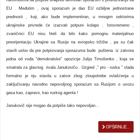
EU . Međutim , ovaj sporazum je dao EU ozbiljne jednostrane
prednosti , koji, ako bude implementiran, u mnogim sektorima
ukrajinske privrede će izazvati potpuni kolaps . Istovremeno ,
zvaničnici EU nisu hteli da bilo kako pomognu materijalnuo
preorijentaciju Ukrajine sa Rusije na evropsko tržište , pa su čak
stavili uslov da pre potpisivanja sporazuma bude puštena iz zatvora
jedna od vođa "demokratske" opozicije Julija Timošenko , koja se
smatrala za glavnog rivala Janukoviču . Uzgred ," pro - ruska " vlada
formalno je nju stavila u zatvor zbog zloupotrebe ovlašćenja u
zaključivanju navodno nepovoljnog sporazum sa Rusijom o uvozu
gasa kao, zapravo, kao ruskog agenta !
Janukovič nije mogao da potpiše tako nepovoljan...
OPŠIRNIJE...