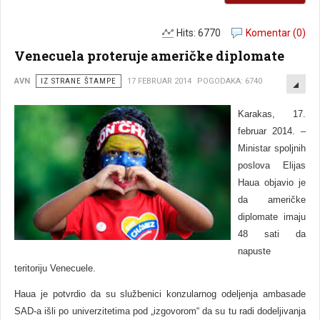
Hits: 6770
Komentar (0)
Venecuela proteruje američke diplomate
EMP
AVN
IZ STRANE ŠTAMPE
17 FEBRUAR 2014
POGODAKA: 6740
Karakas, 17.
februar 2014. –
Ministar spoljnih
poslova Elijas
Haua objavio je
da američke
diplomate imaju
48 sati da
napuste
teritoriju Venecuele.
Haua je potvrdio da su službenici konzularnog odeljenja ambasade
SAD-a išli po univerzitetima pod „izgovorom“ da su tu radi dodeljivanja