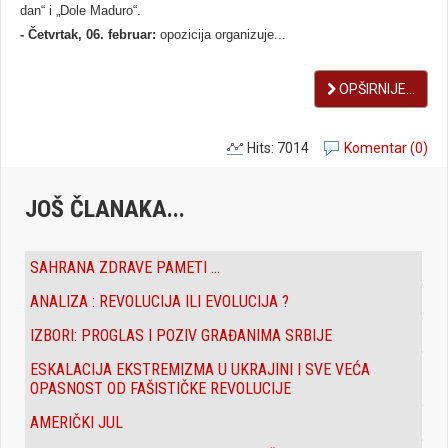
dan“ i „Dole Maduro“.
- Četvrtak, 06. februar:
opozicija organizuje...
OPŠIRNIJE...
Hits: 7014
Komentar (0)
JOŠ ČLANAKA...
SAHRANA ZDRAVE PAMETI ...
ANALIZA : REVOLUCIJA ILI EVOLUCIJA ?
IZBORI: PROGLAS I POZIV GRAĐANIMA SRBIJE
ESKALACIJA EKSTREMIZMA U UKRAJINI I SVE VEĆA
OPASNOST OD FAŠISTIČKE REVOLUCIJE
AMERIČKI JUL