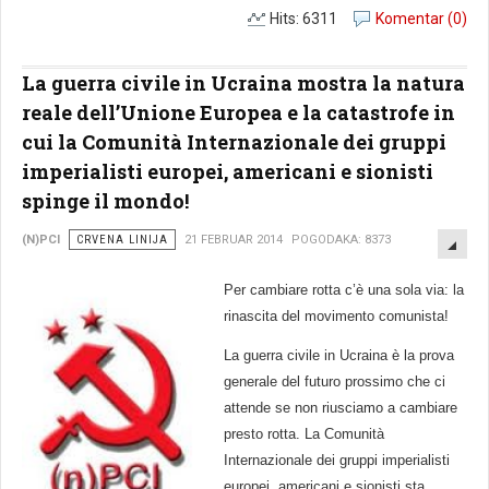
Hits: 6311
Komentar (0)
La guerra civile in Ucraina mostra la natura
reale dell’Unione Europea e la catastrofe in
cui la Comunità Internazionale dei gruppi
imperialisti europei, americani e sionisti
spinge il mondo!
EMP
(N)PCI
CRVENA LINIJA
21 FEBRUAR 2014
POGODAKA: 8373
Per cambiare rotta c’è una sola via: la
rinascita del movimento comunista!
La guerra civile in Ucraina è la prova
generale del futuro prossimo che ci
attende se non riusciamo a cambiare
presto rotta. La Comunità
Internazionale dei gruppi imperialisti
europei, americani e sionisti sta