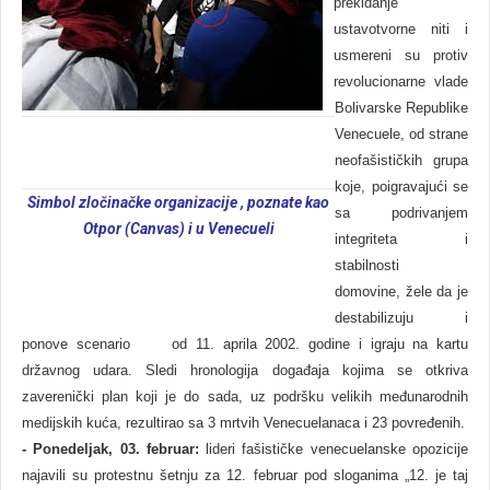
prekidanje
ustavotvorne niti i
usmereni su protiv
revolucionarne vlade
Bolivarske Republike
Venecuele, od strane
neofašističkih grupa
koje, poigravajući se
Simbol zločinačke organizacije , poznate kao
sa podrivanjem
Otpor
(Canvas)
i u Venecueli
integriteta i
stabilnosti
domovine, žele da je
destabilizuju i
ponove scenario od 11. aprila 2002. godine i igraju na kartu
državnog udara. Sledi hronologija događaja kojima se otkriva
zaverenički plan koji je do sada, uz podršku velikih međunarodnih
medijskih kuća, rezultirao sa 3 mrtvih Venecuelanaca i 23 povređenih.
-
Ponedeljak, 03. februar:
lideri fašističke venecuelanske opozicije
najavili su protestnu šetnju za 12. februar pod sloganima „12. je taj