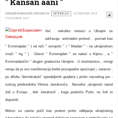
" Kansan aani "
EMP
SERGEЙ BORISOVIČ SKVORCOV
INTERVIJUI
23 FEBRUAR 2014
POGODAKA: 6311
Već nekoliko meseci u Ukrajini se
održavaju antivladini protesti , poznati kao
" Evromajdan " ( od reči " evropski " i " Maidan " - na ukrajinskom
znači " trg " ) . Glavni " Evromajdan " se nalazi u Kijevu , a "
Evromaidančići " drugim gradovima Ukrajine . U inostranstvu , mnogi
veruju da je ovo manifestacija borbe prozapadne opozicije( i, naravno ,
po difoltu “demokratski” opredeljenih građana ) protiv navodnog pro -
ruskog predsednika Viktora Janukoviča . Navodno ,ukrajinski narod
želi u Evropu , dok Janukovič , koga podstiče Putin, ne želi to
dopustiti.
Mitinzi su zaista počli kao protest protiv odbijanja ukrajinskog
rukovodstva da potpiše unapred definisan sporazum o pridruživanju sa