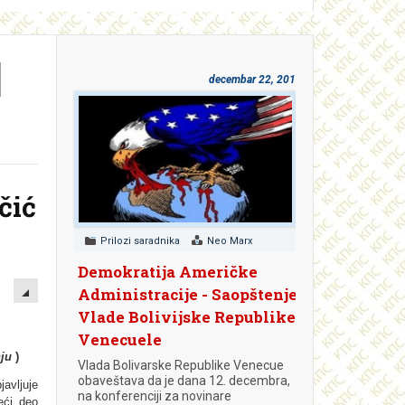
I
decembar 22, 2018
čić
Prilozi saradnika
Neo Marx
Demokratija Američke
EMPTY
Administracije - Saopštenje
Vlade Bolivijske Republike
Venecuele
ju
)
Vlada Bolivarske Republike Venecue
obaveštava da je dana 12. decembra,
javlјuje
na konferenciji za novinare
eći deo