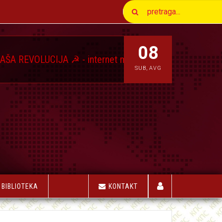
08
CIJA ☭ - internet magazin Komunističkog Pokreta Srbi
SUB
,
AVG
BIBLIOTEKA
KONTAKT