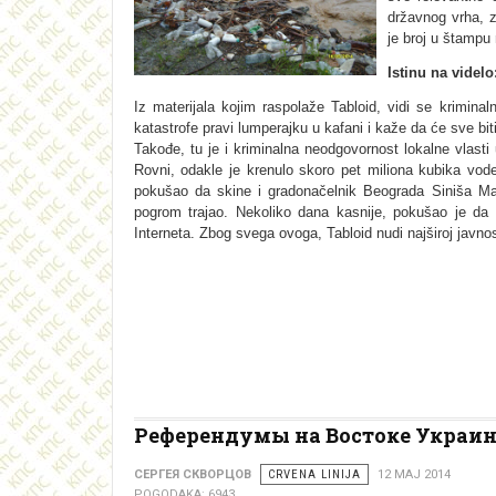
državnog vrha, 
je broj u štampu
Istinu na videl
Iz materijala kojim raspolaže Tabloid, vidi se krimin
katastrofe pravi lumperajku u kafani i kaže da će sve bit
Takođe, tu je i kriminalna neodgovornost lokalne vlast
Rovni, odakle je krenulo skoro pet miliona kubika vod
pokušao da skine i gradonačelnik Beograda Siniša Mal
pogrom trajao. Nekoliko dana kasnije, pokušao je da
Interneta. Zbog svega ovoga, Tabloid nudi najširoj javnost
Референдумы на Востоке Украи
СЕРГЕЯ СКВОРЦОВ
CRVENA LINIJA
12 MAJ 2014
POGODAKA: 6943