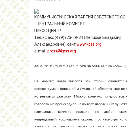
КОММУНИСТИЧЕСКАЯ ПАРТИЯ СОВЕТСКОГО СО
- ЦЕНТРАЛЬНЫЙ КОМИТЕТ
ПРЕСС-ЦЕНТР
Тел../факс (499)973-19-34 (Лепихов Владимир
Александрович), сайт
www.kpss.org
e-mail:
press@kpss.org
ЗАЯВЛЕНИЕ ПЕРВОГО СЕКРЕТАРЯ ЦК КПСС
СЕРГЕЯ СКВОРЦ
На момент, когда пишутся эти строки, окончатель
референдума в Донецкой и Луганской областях ещё не 
но результат уже ясен. Можно, конечно, придираться к
голосование происходило не во всех населённых пунктах,
нарушались какие-то правила, но любой сколь
непредвзятый наблюдатель скажет, что, несмотря на 