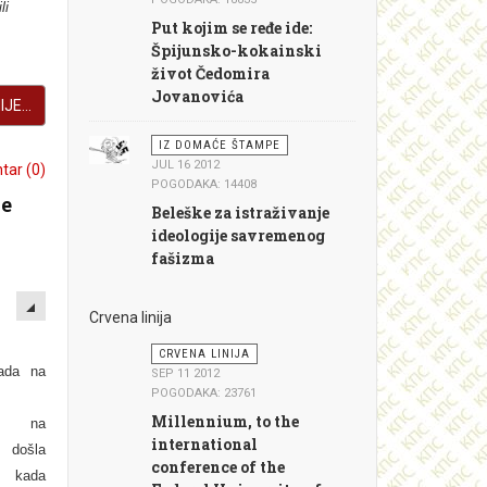
li
Put kojim se ređe ide:
Špijunsko-kokainski
život Čedomira
Jovanovića
JE...
IZ DOMAĆE ŠTAMPE
JUL 16 2012
ar (0)
POGODAKA: 14408
ze
Beleške za istraživanje
ideologije savremenog
fašizma
EMPTY
Crvena linija
CRVENA LINIJA
ada na
SEP 11 2012
POGODAKA: 23761
Millennium, to the
ja na
international
e došla
conference of the
 kada