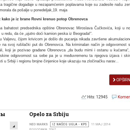
za tragične događaje u nezapamćenim poplavama koje su zadesile našu zeml
 morala da pošalјe u ponedelјak,19. maja
o: kako je iz brane Rovni krenuo potop Obrenovca
alna bahatost predsednika opštine Obrenovac Miroslava Čučkovića, koji u no
i u redu, da će „ujutro doći kamion peska iz Beograda!“.
i u Valјevu, čijom krivicom je došlo do pucanja nikada završene akumulacion
e na svoj rušilački put do Obrenovca. Na kriminalan način je odgovornost 
i, koji je pozivao građane Obrenovca „da budu mirni i ostanu u kućama“,
 skine odgovornost sa sebe pa je u međuvremenu ta njegova izjava i ski
i u Srbiji i regionu brojne činjenice koje ukazuju na zločinačku narav...
OPŠIRNI
Hits: 12945
Koment
ны
Opelo za Srbiju
EMPTY
NEO MARKS
IZ NAŠEG UGLA - KPS
11 MAJ 2014
POGODAKA: 3267