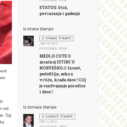
POGODAKA: 14140
STATUS: Stid,
povraćanje i gađenje
Iz strane štampe
IZ STRANE ŠTAMPE
JAN 24 2015
POGODAKA: 45996
MEDIJI ĆUTE O
mračnoj ISTINI U
NORVEŠKOJ: Incest,
nosti
pedofilija, seks u
luke
vrtiću, krađa dece ! Cilj
.
je razdvajanje porodice
i dece !
ih
Iz domaće štampe
m sati
je. Tog
IZ DOMAĆE ŠTAMPE
ka,
FEB 11 2012
POGODAKA: 18835