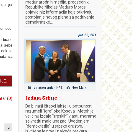
međunarodnih medija, predsednik
јu, jer
Republike Nikolas Maduro Moros
objavio niz informacija koje otkrivaju
postojanje novog plana za podrivanje
demokratske…
ći uoči
jun 22, 2018
e brane
sa sebe
 dok je
nuta sa
JE...
Iz našeg ugla - KPS
Neo Marx
Izdaja Srbije
ar (0)
Da bi naši čitaoci lakše i u potpunosti
razumeli “igre” oko Kosova i Metohije i
veličinu izdaje “srpskih” vlasti, moramo
se vratiti malo unazad. Uvođenjem
EMPTY
“demokratije” u srpsko društvo,
izvršena je prva i najveća prevara.