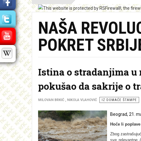
NAŠA REVOLUC
POKRET SRBIJ
Istina o stradanjima u
pokušao da sakrije o t
MILOVAN BRKIĆ , NIKOLA VLAHOVIĆ
IZ DOMAĆE ŠTAMPE
Beograd, 21. ma
Hoće li poplave
Zbog zastrašujuć
sve relevantne 