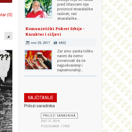
pred čitaocem nije
proizvod stvaralačke
radosti, već
ar (0)
stvaralačke…
Komunistički Pokret Srbije -
EMPTY
Karakter i ciljevi
nov 29, 2017
6452
Zar smo zaista toliko
naivni da ćemo
poverovati da će
najpokvareniji i
najnemoralniji…
NAJČITANIJE
Prilozi saradnika
PRILOZI SARADNIKA
DEC 21 2014
POGODAKA: 17903