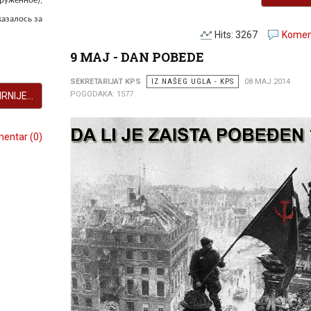
ужённое),
азалось за
Hits: 3267
Koment
9 MAJ - DAN POBEDE
SEKRETARIJAT KPS
IZ NAŠEG UGLA - KPS
08 MAJ 2014
POGODAKA: 1577
RNIJE...
entar (0)