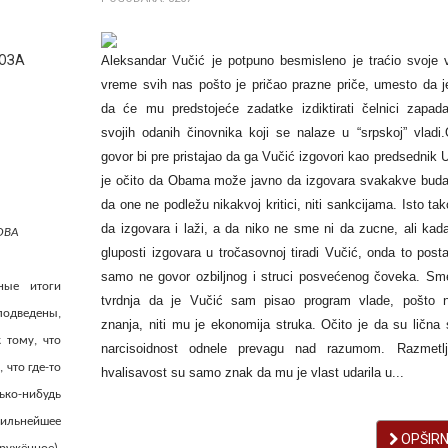
ЮЗА
Aleksandar Vučić je potpuno besmisleno je traćio svoje 
vreme svih nas pošto je pričao prazne priče, umesto da j
da će mu predstojeće zadatke izdiktirati čelnici zapad
svojih odanih činovnika koji se nalaze u “srpskoj” vladi.
govor bi pre pristajao da ga Vučić izgovori kao predsednik 
je očito da Obama može javno da izgovara svakakve buda
da one ne podležu nikakvoj kritici, niti sankcijama. Isto t
da izgovara i laži, a da niko ne sme ni da zucne, ali kada
ОВА
gluposti izgovara u tročasovnoj tiradi Vučić, onda to post
samo ne govor ozbiljnog i struci posvećenog čoveka. Sm
ные итоги
tvrdnja da je Vučić sam pisao program vlade, pošto n
подведены,
znanja, niti mu je ekonomija struka. Očito je da su lična 
 тому, что
narcisoidnost odnele prevagu nad razumom. Razmetlj
 что где-то
hvalisavost su samo znak da mu je vlast udarila u...
ко-нибудь
сильнейшее
OPŠIRNI