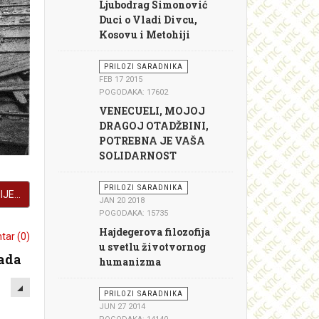
Ljubodrag Simonović
Duci o Vladi Divcu,
Kosovu i Metohiji
PRILOZI SARADNIKA
FEB 17 2015
POGODAKA: 17602
VENECUELI, MOJOJ
DRAGOJ OTADŽBINI,
POTREBNA JE VAŠA
SOLIDARNOST
PRILOZI SARADNIKA
JE...
JAN 20 2018
POGODAKA: 15735
Hajdegerova filozofija
ar (0)
u svetlu životvornog
rada
humanizma
EMPTY
PRILOZI SARADNIKA
JUN 27 2014