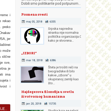
Dobili smo politikante pod potpunom…
Promena svesti
vreme i
e rekao
maj 05, 2018
6335
a preko
Srpska napredna
stranka nije normalna
Onakav
politička organizacija.Od
USA, jer
kako je stvorena…
laštine
i
ako može
„IZBORI“
 slične
mar 18, 2018
6386
aje sve,
Šteta je trošiti reči na
ešna je
beogradske ili bilo
iti ima
kakve „izbore“ u
okupiranoj zemlji kao
sujeta i
što…
ivost i
Hajdegerova filozofija u svetlu
životvornog humanizma
jan 20, 2018
15735
JE...
Studija koja se nalazi