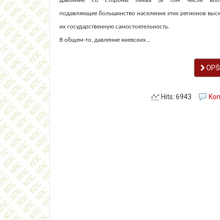
давление со стороны Киева (в том числе воор
подавляющее большинство населения этих регионов выск
их государственную самостоятельность.
В общем-то, давление киевских...
OPŠI
Hits: 6943
Kom