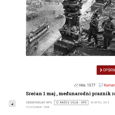
OPŠIRNI
Hits: 1577
Koment
Srećan 1 maj , međunarodni praznik 
EMPTY
SEKRETARIJAT KPS
IZ NAŠEG UGLA - KPS
30 APRIL 2014
POGODAKA: 1848