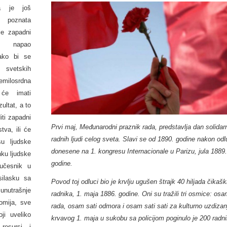
a je još
oznata
je zapadni
am napao
ako bi se
 svetskih
milosrdna
će imati
ultat, a to
iti zapadni
Prvi maj, Međunarodni praznik rada, predstavlja dan solidar
tva, ili će
radnih ljudi celog sveta. Slavi se od 1890. godine nakon od
u ljudske
donesene na 1. kongresu Internacionale u Parizu, jula 1889
nku ljudske
godine.
aučesnik u
ilasku sa
Povod toj odluci bio je krvlju ugušen štrajk 40 hiljada čikašk
 unutrašnje
radnika, 1. maja 1886. godine. Oni su tražili tri osmice: osa
nomija, sve
rada, osam sati odmora i osam sati sati za kulturno uzdizan
ji uveliko
krvavog 1. maja u sukobu sa policijom poginulo je 200 radni
resursi i