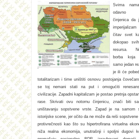
Svima nam
odavno p
činjenica da 
imperijaliz
čitav svet k
dokopao svih
resursa. Ne
borba koja 
samo jedan rez
je ili će pobed
totalitarizam i time uništiti osnovu postojanja čovečans
se toj nemani stati na put i omogućiti renesans
civilizacije. Zapadni kapitalizam je postao pretnja opsta
rase. Skrivati ovu notornu činjenicu, znači biti s
uništavanju sopstvene vrste. Zapad je na samom s
istorijske scene, jer očito da ne može da reši sopstvene
protivrečnosti kao što su hipertrofirana virtuelna eko
niža realna ekonomija, unutrašnji i spoljni dugovi ko
premašuju nacionalne BDP, izraubovani domaći 