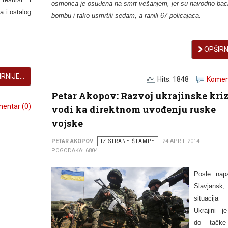
osmorica je osuđena na smrt vešanjem, jer su navodno baci
a i ostalog
bombu i tako usmrtili sedam, a ranili 67 policajaca.
OPŠIRNI
RNIJE...
Hits: 1848
Koment
Petar Akopov: Razvoj ukrajinske kri
entar (0)
vodi ka direktnom uvođenju ruske
vojske
PETAR AKOPOV
IZ STRANE ŠTAMPE
24 APRIL 2014
POGODAKA: 6804
Posle nap
Slavjansk,
situaci
Ukrajini j
do tačke