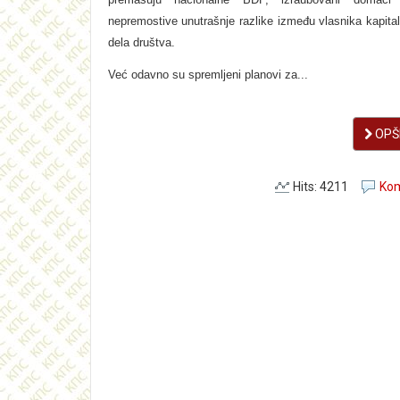
nepremostive unutrašnje razlike između vlasnika kapital
dela društva.
Već odavno su spremljeni planovi za...
OPŠI
Hits: 4211
Kom