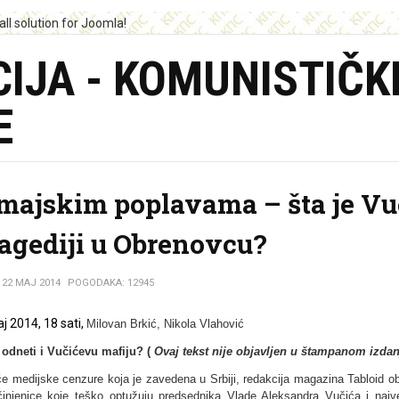
IJA - KOMUNISTIČK
E
 majskim poplavama – šta je Vu
ragediji u Obrenovcu?
22 MAJ 2014
POGODAKA: 12945
j 2014, 18 sati,
Milovan Brkić,
Nikola Vlahović
 odneti i Vučićevu mafiju?
(
Ovaj tekst nije objavlјen u štampanom izdan
e medijske cenzure koja je zavedena u Srbiji, redakcija magazina Tabloid ob
činjenice koje teško optužuju predsednika Vlade Aleksandra Vučića i najv