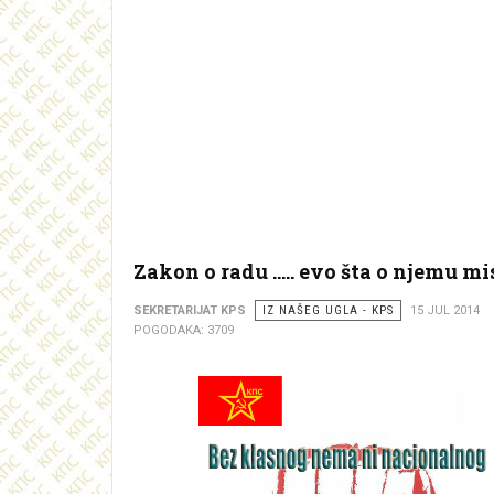
Zakon o radu ..... evo šta o njemu mi
SEKRETARIJAT KPS
IZ NAŠEG UGLA - KPS
15 JUL 2014
POGODAKA: 3709