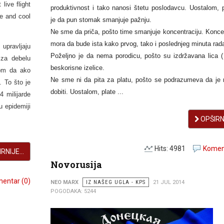
live flight
produktivnost i tako nanosi štetu poslodavcu. Uostalom, 
ge and cool
je da pun stomak smanjuje pažnju.
Ne sme da priča, pošto time smanjuje koncentraciju. Koncen
mora da bude ista kako prvog, tako i poslednjeg minuta rad
pravljaju
Poželjno je da nema porodicu, pošto su izdržavana lica (
 za debelu
beskorisne izelice.
nom da ako
Ne sme ni da pita za platu, pošto se podrazumeva da je 
 To što je
dobiti. Uostalom, plate ...
4 milijarde
u epidemiji
OPŠIRNI
Hits: 4981
Koment
RNIJE...
Novorusija
entar (0)
NEO MARX
IZ NAŠEG UGLA - KPS
21 JUL 2014
POGODAKA: 5244