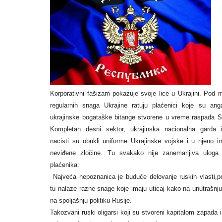
Korporativni fašizam pokazuje svoje lice u Ukrajini. Pod
regularnih snaga Ukrajine ratuju plaćenici koje su ang
ukrajinske bogataške bitange stvorene u vreme raspada 
Kompletan desni sektor, ukrajinska nacionalna garda i
nacisti su obukli uniforme Ukrajinske vojske i u njeno i
neviđene zločine. Tu svakako nije zanemarljiva uloga 
plaćenika.
Najveća nepoznanica je buduće delovanje ruskih vlasti,p
tu nalaze razne snage koje imaju uticaj kako na unutrašnju
na spoljašnju politiku Rusije.
Takozvani ruski oligarsi koji su stvoreni kapitalom zapada i