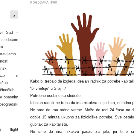
POGODAKA: 4981
EMPTY
vi Sad –
 sledećem
ku
stavljamo
nosti
unski
okaz o
Kako bi trebalo da izgleda idealan radnik za potrebe kapitali
ršuti
“privređuje” u Srbiji ?
očinačkih
Potrebne osobine su sledeće:
ije opasnim
Idealan radnik ne treba da ima nikakva ni ljudska, ni radna 
beogradski
Ne sme da ima radno vreme. Može da radi 24 časa na d
dobije 15 minuta ukupno za fiziološke potrebe. Sve ostalo 
gubitak za kapitalistu.
 flight
Ne sme da ima nikakvu pauzu za jelo, jer time sm