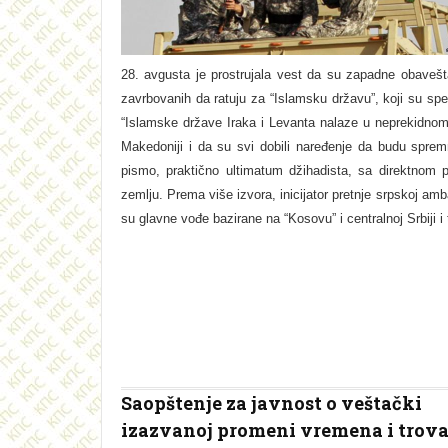
28. avgusta je prostrujala vest da su zapadne obavešt
zavrbovanih da ratuju za “Islamsku državu”, koji su spec
“Islamske države Iraka i Levanta nalaze u neprekidnom k
Makedoniji i da su svi dobili naređenje da budu spre
pismo, praktično ultimatum džihadista, sa direktnom 
zemlјu. Prema više izvora, inicijator pretnje srpskoj amb
su glavne vođe bazirane na “Kosovu” i centralnoj Srbiji i 
Saopštenje za javnost o veštački
izazvanoj promeni vremena i trov