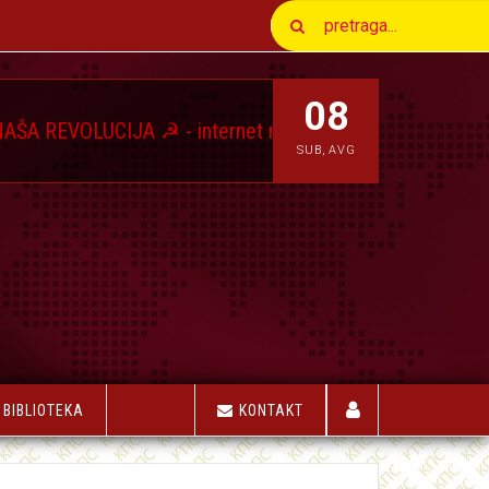
08
CIJA ☭ - internet magazin Komunističkog Pokreta Srbi
SUB
,
AVG
BIBLIOTEKA
KONTAKT