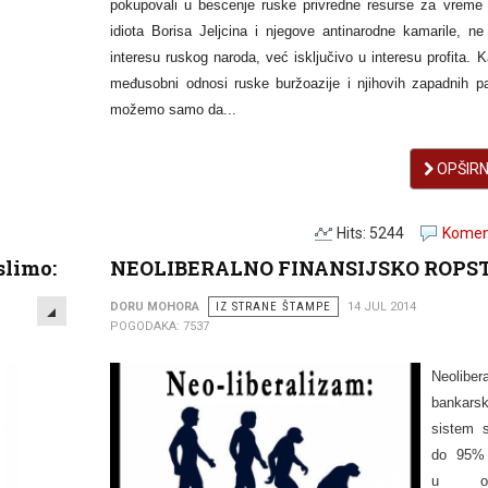
pokupovali u bescenje ruske privredne resurse za vreme 
idiota Borisa Jeljcina i njegove antinarodne kamarile, ne
interesu ruskog naroda, već isključivo u interesu profita. 
međusobni odnosi ruske buržoazije i njihovih zapadnih p
možemo samo da...
OPŠIRNI
Hits: 5244
Koment
slimo:
NEOLIBERALNO FINANSIJSKO ROPS
EMPTY
DORU MOHORA
IZ STRANE ŠTAMPE
14 JUL 2014
POGODAKA: 7537
Neolibera
bankarsk
sistem s
do 95%
u opti