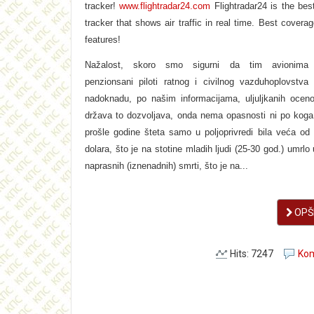
tracker!
www.flightradar24.com
Flightradar24 is the best 
tracker that shows air traffic in real time. Best covera
features!
Nažalost, skoro smo sigurni da tim avionima u
penzionsani piloti ratnog i civilnog vazduhoplovstva
nadoknadu, po našim informacijama, uljuljkanih oce
država to dozvoljava, onda nema opasnosti ni po koga.
prošle godine šteta samo u poljoprivredi bila veća od 
dolara, što je na stotine mladih ljudi (25-30 god.) umrlo 
naprasnih (iznenadnih) smrti, što je na...
OPŠI
Hits: 7247
Kom