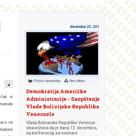
I
decembar 22, 2018
EMPTY
Prilozi saradnika
Neo Marx
Demokratija Američke
 čak ni
Administracije - Saopštenje
a metode
Vlade Bolivijske Republike
Venecuele
naca sa
Vlada Bolivarske Republike Venecue
obaveštava da je dana 12. decembra,
hidskih
na konferenciji za novinare