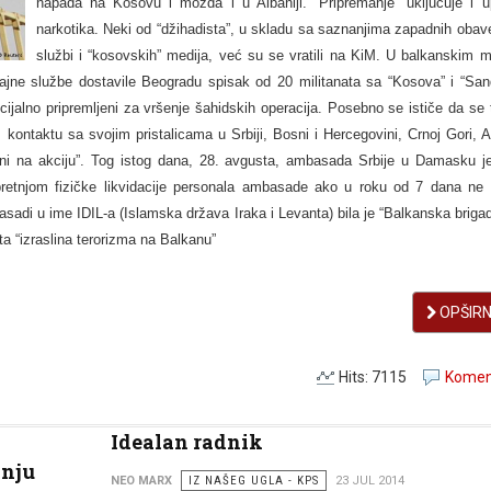
napada na Kosovu i možda i u Albaniji. “Pripremanje” uklјučuje i u
narkotika. Neki od “džihadista”, u skladu sa saznanjima zapadnih obav
službi i “kosovskih” medija, već su se vratili na KiM. U balkanskim m
ajne službe dostavile Beogradu spisak od 20 militanata sa “Kosova” i “San
ijalno pripremlјeni za vršenje šahidskih operacija. Posebno se ističe da se t
ontaktu sa svojim pristalicama u Srbiji, Bosni i Hercegovini, Crnoj Gori, Al
mni na akciju”. Tog istog dana, 28. avgusta, ambasada Srbije u Damasku je
pretnjom fizičke likvidacije personala ambasade ako u roku od 7 dana ne 
asadi u ime IDIL-a (Islamska država Iraka i Levanta) bila je “Balkanska brigad
ta “izraslina terorizma na Balkanu”
OPŠIRNI
Hits: 7115
Koment
Idealan radnik
anju
NEO MARX
IZ NAŠEG UGLA - KPS
23 JUL 2014