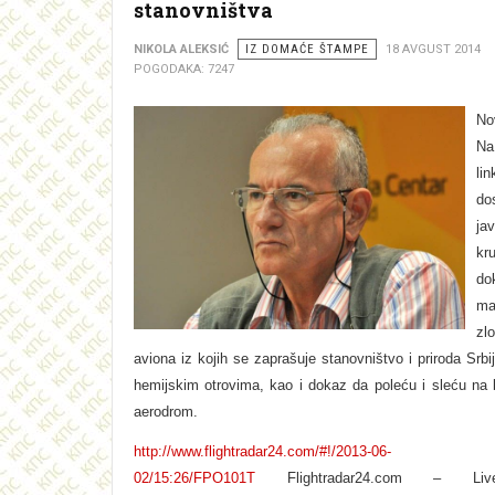
stanovništva
NIKOLA ALEKSIĆ
IZ DOMAĆE ŠTAMPE
18 AVGUST 2014
POGODAKA: 7247
No
Na
lin
do
jav
kr
d
ma
zl
aviona iz kojih se zaprašuje stanovništvo i priroda Srb
hemijskim otrovima, kao i dokaz da poleću i sleću na 
aerodrom.
http://www.flightradar24.com/#!/2013-06-
02/15:26/FPO101T
Flightradar24.com – Live