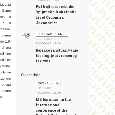
avanja
Put kojim se ređe ide:
. Samo
Špijunsko-kokainski
vca u
život Čedomira
Jovanovića
u je, u
države.
IZ DOMAĆE ŠTAMPE
, prema
JUL 16 2012
do 1:9.
POGODAKA: 14406
 dinara
Beleške za istraživanje
količine
ideologije savremenog
edit ne
fašizma
redita.
o bi se
Crvena linija
žavnom
CRVENA LINIJA
e onoga
SEP 11 2012
 stvara
POGODAKA: 23760
a.
Millennium, to the
international
conference of the