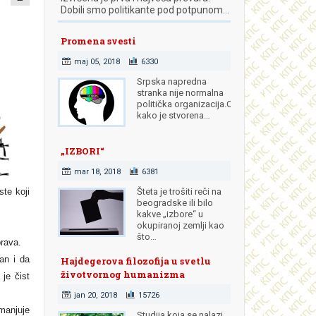
Dobili smo politikante pod potpunom…
Promena svesti
maj 05, 2018
6330
Srpska napredna
stranka nije normalna
politička organizacija.Od
kako je stvorena…
„IZBORI“
mar 18, 2018
6381
ste koji
Šteta je trošiti reči na
beogradske ili bilo
kakve „izbore“ u
okupiranoj zemlji kao
što…
prava.
an i da
Hajdegerova filozofija u svetlu
životvornog humanizma
je čist
jan 20, 2018
15726
anjuje
Studija koja se nalazi