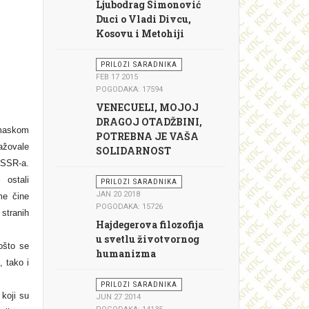
Ljubodrag Simonović
Duci o Vladi Divcu,
Kosovu i Metohiji
PRILOZI SARADNIKA
FEB 17 2015
POGODAKA: 17594
VENECUELI, MOJOJ
DRAGOJ OTADŽBINI,
 maskom
POTREBNA JE VAŠA
ažovale
SOLIDARNOST
SSSR-a.
 ostali
PRILOZI SARADNIKA
JAN 20 2018
me čine
POGODAKA: 15726
stranih
Hajdegerova filozofija
u svetlu životvornog
ošto se
humanizma
, tako i
PRILOZI SARADNIKA
 koji su
JUN 27 2014