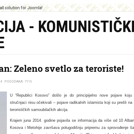
IJA - KOMUNISTIČK
E
an: Zeleno svetlo za teroriste!
14
POGODAKA: 7115
U “Republici Kosovo” došlo je do principijelno nove pojave koju
stručnjaci nisu očekivali – pojave radikalnih islamista koji su prešli n
terorističkih samoubilačkih akcija.
Krajem juna 2014. godine pojavila se informacija da više od 10 Alba
Kosova i Metohije završava polugodišnju pripremu za sprovođenje ša