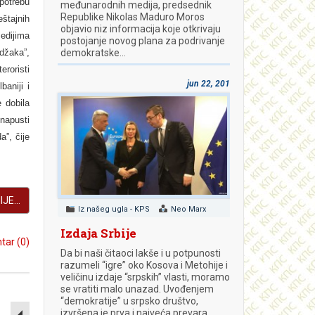
potrebu
međunarodnih medija, predsednik
Republike Nikolas Maduro Moros
eštajnih
objavio niz informacija koje otkrivaju
edijima
postojanje novog plana za podrivanje
džaka”,
demokratske…
eroristi
jun 22, 2018
baniji i
 dobila
napusti
a”, čije
JE...
Iz našeg ugla - KPS
Neo Marx
Izdaja Srbije
ar (0)
Da bi naši čitaoci lakše i u potpunosti
razumeli “igre” oko Kosova i Metohije i
veličinu izdaje “srpskih” vlasti, moramo
se vratiti malo unazad. Uvođenjem
EMPTY
“demokratije” u srpsko društvo,
izvršena je prva i najveća prevara.