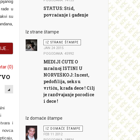
POGODAKA: 14135
pijanog
STATUS: Stid,
 rade u
povraćanje i gađenje
Kakvi su
andana,
Iz strane štampe
IZ STRANE ŠTAMPE
JE...
JAN 24 2015
POGODAKA: 45992
MEDIJI ĆUTE O
ar (0)
mračnoj ISTINI U
NORVEŠKOJ: Incest,
TVO
pedofilija, seks u
EMPTY
vrtiću, krađa dece ! Cilj
je razdvajanje porodice
i dece !
lni
i
Iz domaće štampe
tvara i
IZ DOMAĆE ŠTAMPE
 novca
FEB 11 2012
caju,
POGODAKA: 18834