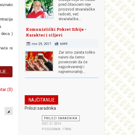
pred čitaocem nije
poznato
proizvod stvaralačke
radosti, već
stvaralačke…
tracija
a.
Komunistički Pokret Srbije -
 deca )
Karakter i ciljevi
nov 29, 2017
6449
neće ni
Zar smo zaista toliko
naivni da ćemo
poverovati da će
najpokvareniji i
JE...
najnemoralniji…
ar (0)
NAJČITANIJE
EMPTY
Prilozi saradnika
PRILOZI SARADNIKA
DEC 21 2014
POGODAKA: 17896