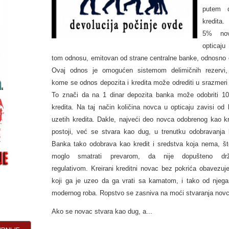
putem d
kredita
5% no
opticaj
tom odnosu, emitovan od strane centralne banke, odnosno 
Ovaj odnos je omogućen sistemom delimičnih rezervi
kome se odnos depozita i kredita može odrediti u srazmeri 
To znači da na 1 dinar depozita banka može odobriti 10
kredita. Na taj način količina novca u opticaju zavisi od 
uzetih kredita. Dakle, najveći deo novca odobrenog kao kr
postoji, već se stvara kao dug, u trenutku odobravanja k
Banka tako odobrava kao kredit i sredstva koja nema, št
moglo smatrati prevarom, da nije dopušteno dr
regulativom. Kreirani kreditni novac bez pokrića obavezuj
koji ga je uzeo da ga vrati sa kamatom, i tako od njega
modernog roba. Ropstvo se zasniva na moći stvaranja novc
Ako se novac stvara kao dug, a...