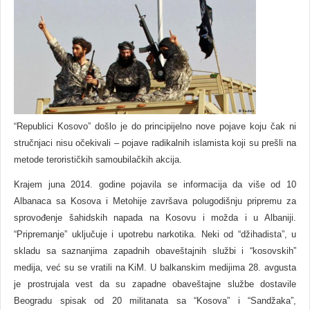
“Republici Kosovo” došlo je do principijelno nove pojave koju čak ni
stručnjaci nisu očekivali – pojave radikalnih islamista koji su prešli na
metode terorističkih samoubilačkih akcija.
Krajem juna 2014. godine pojavila se informacija da više od 10
Albanaca sa Kosova i Metohije završava polugodišnju pripremu za
sprovođenje šahidskih napada na Kosovu i možda i u Albaniji.
“Pripremanje” uklјučuje i upotrebu narkotika. Neki od “džihadista”, u
skladu sa saznanjima zapadnih obaveštajnih službi i “kosovskih”
medija, već su se vratili na KiM. U balkanskim medijima 28. avgusta
je prostrujala vest da su zapadne obaveštajne službe dostavile
Beogradu spisak od 20 militanata sa “Kosova” i “Sandžaka”,