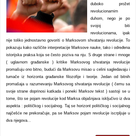
duboko prožet
revolucionarnim
duhom, nego je po
svojoj biti
revolucionarna, ipak
nije toliko jednostavno govoriti o Marksovom shvatanju revolucije. To
pokazuju kako različite interpretacije Marksove nauke, tako i određena
istorijska praksa koja se često poziva na nju. S druge strane i mnoge
( uglavnom građanske ) kritike Marksovog shvatanja revolucije
promašuju ono bitno, budući da Marksovu misao u celini sagledavaju i
tumače iz horizonta građanske filozofije i teorije. Jedan od bitnih
promašaja u razumevanju Marksovog shvatanja revolucije ( čemu sa
svoje strane doprinosi katkada i poneki Marksov tekst ) sastoji se u
tome, što se pojam revolucije kod Marksa objašnjava isključivo iz dva
aspekta : političkog i socijalnog. Taj se horizont političkog i socijalnog
najčešće ne prekoračuje, pa se Marksov pojam revolucije iscrpljuje u
dva njegova...