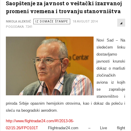
Saopštenje za javnost o veštački izazvanoj
promeni vremena i trovanju stanovništva
EMP
NIKOLA ALEKSIĆ
IZ DOMAĆE ŠTAMPE
18 AVGUST 2014
POGODAKA: 7241
Novi Sad – Na
sledećem linku
dostavljamo
javnosti krunski
dokaz o maršuti
zločinačkih
aviona iz kojih
se zaprašuje
stanovništvo i
priroda Srbije opasnim hemijskim otrovima, kao i dokaz da poleću i
sleću na beogradski aerodrom.
http://www.flightradar24.com/#!/2013-06-
02/15:26/FPO101T
Flightradar24.com – Live flight