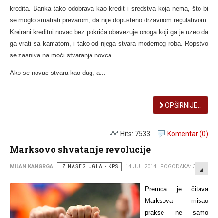
kredita. Banka tako odobrava kao kredit i sredstva koja nema, što bi
se moglo smatrati prevarom, da nije dopušteno državnom regulativom.
Kreirani kreditni novac bez pokrića obavezuje onoga koji ga je uzeo da
ga vrati sa kamatom, i tako od njega stvara modernog roba. Ropstvo
se zasniva na moći stvaranja novca.
Ako se novac stvara kao dug, a...
OPŠIRNIJE...
Hits: 7533
Komentar (0)
Marksovo shvatanje revolucije
EMP
MILAN KANGRGA
IZ NAŠEG UGLA - KPS
14 JUL 2014
POGODAKA: 3999
Premda je čitava
Marksova misao
prakse ne samo