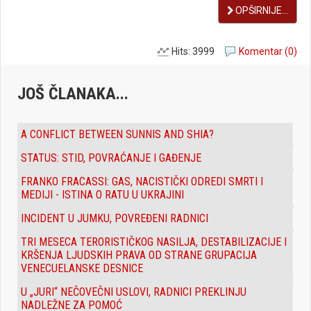
OPŠIRNIJE...
Hits: 3999
Komentar (0)
JOŠ ČLANAKA...
A CONFLICT BETWEEN SUNNIS AND SHIA?
STATUS: STID, POVRAĆANJE I GAĐENJE
FRANKO FRACASSI: GAS, NACISTIČKI ODREDI SMRTI I
MEDIJI - ISTINA O RATU U UKRAJINI
INCIDENT U JUMKU, POVREĐENI RADNICI
TRI MESECA TERORISTIČKOG NASILJA, DESTABILIZACIJE I
KRŠENJA LJUDSKIH PRAVA OD STRANE GRUPACIJA
VENECUELANSKE DESNICE
U „JURI“ NEČOVEČNI USLOVI, RADNICI PREKLINJU
NADLEŽNE ZA POMOĆ