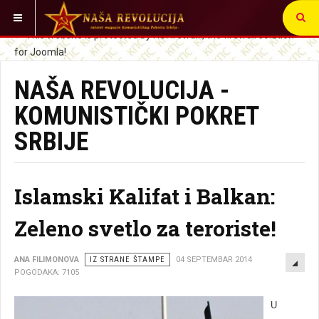
VI STE OVDE:
NAŠA REVOLUCIJA -
KOMUNISTIČKI POKRET
SRBIJE
Islamski Kalifat i Balkan:
Zeleno svetlo za teroriste!
EMP
ANA FILIMONOVA
IZ STRANE ŠTAMPE
04 SEPTEMBAR 2014
POGODAKA: 7105
U