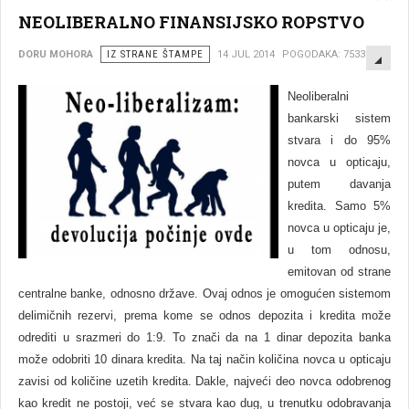
NEOLIBERALNO FINANSIJSKO ROPSTVO
EMP
DORU MOHORA
IZ STRANE ŠTAMPE
14 JUL 2014
POGODAKA: 7533
Neoliberalni
bankarski sistem
stvara i do 95%
novca u opticaju,
putem davanja
kredita. Samo 5%
novca u opticaju je,
u tom odnosu,
emitovan od strane
centralne banke, odnosno države. Ovaj odnos je omogućen sistemom
delimičnih rezervi, prema kome se odnos depozita i kredita može
odrediti u srazmeri do 1:9. To znači da na 1 dinar depozita banka
može odobriti 10 dinara kredita. Na taj način količina novca u opticaju
zavisi od količine uzetih kredita. Dakle, najveći deo novca odobrenog
kao kredit ne postoji, već se stvara kao dug, u trenutku odobravanja