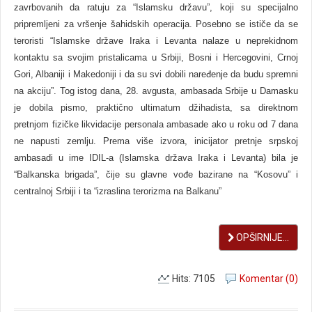
zavrbovanih da ratuju za “Islamsku državu”, koji su specijalno
pripremlјeni za vršenje šahidskih operacija. Posebno se ističe da se
teroristi “Islamske države Iraka i Levanta nalaze u neprekidnom
kontaktu sa svojim pristalicama u Srbiji, Bosni i Hercegovini, Crnoj
Gori, Albaniji i Makedoniji i da su svi dobili naređenje da budu spremni
na akciju”. Tog istog dana, 28. avgusta, ambasada Srbije u Damasku
je dobila pismo, praktično ultimatum džihadista, sa direktnom
pretnjom fizičke likvidacije personala ambasade ako u roku od 7 dana
ne napusti zemlјu. Prema više izvora, inicijator pretnje srpskoj
ambasadi u ime IDIL-a (Islamska država Iraka i Levanta) bila je
“Balkanska brigada”, čije su glavne vođe bazirane na “Kosovu” i
centralnoj Srbiji i ta “izraslina terorizma na Balkanu”
OPŠIRNIJE...
Hits: 7105
Komentar (0)