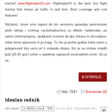
tracker!
www.flightradar24.com
Flightradar24 is the best live flight
tracker that shows air traffic in real time. Best coverage and cool
features!
Nažalost, skoro smo sigurni da tim avionima upravljaju penzionsani
piloti ratnog i civilnog vazduhoplovstva za debelu nadoknadu, po
našim informacijama, uljuljkanih ocenom da ako država to dozvoljava,
onda nema opasnosti ni po koga. To što je prošle godine šteta samo u
poljoprivredi bila veća od 4 milijarde dolara, što je na stotine mladih
ljudi (25-30 god.) umrlo u epidemiji naprasnih (iznenadnih) smrti, što je
na...
OPŠIRNIJE...
Hits: 7241
Komentar (0)
Idealan radnik
EMP
NEO MARX
IZ NAŠEG UGLA - KPS
23 JUL 2014
POGODAKA: 4971