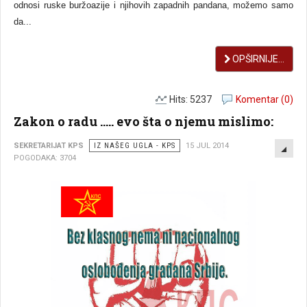
odnosi ruske buržoazije i njihovih zapadnih pandana, možemo samo
da...
OPŠIRNIJE...
Hits: 5237
Komentar (0)
Zakon o radu ..... evo šta o njemu mislimo:
EMP
SEKRETARIJAT KPS
IZ NAŠEG UGLA - KPS
15 JUL 2014
POGODAKA: 3704