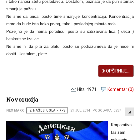
i tako nanosi štetu poslodavcu. Uostalom, poznato je da pun stomak
smanjuje pažnju.
Ne sme da priča, pošto time smanjuje koncentraciju. Koncentracija
mora da bude ista kako prvog, tako i poslednjeg minuta rada.
Poželjno je da nema porodicu, pošto su izdržavana lica ( deca )
beskorisne izelice.
Ne sme ni da pita za platu, pošto se podrazumeva da je neće ni
dobiti. Uostalom, plate ...
OPŠIRNIJE...
Hits: 4971
Komentar (0)
Novorusija
EMP
NEO MARX
IZ NAŠEG UGLA - KPS
21 JUL 2014
POGODAKA: 5237
Korporativni
fašizam
pokazuje