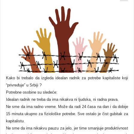
Kako bi trebalo da izgleda idealan radnik za potrebe kapitaliste koji
“privređuje” u Srbiji ?
Potrebne osobine su sledeće:
Idealan radnik ne treba da ima nikakva ni ljudska, ni radna prava.
Ne sme da ima radno vreme. Može da radi 24 časa na dan i da dobije
15 minuta ukupno za fiziološke potrebe. Sve ostalo je čist gubitak za
kapitalistu.
Ne sme da ima nikakvu pauzu za jelo, jer time smanjuje produktivnost