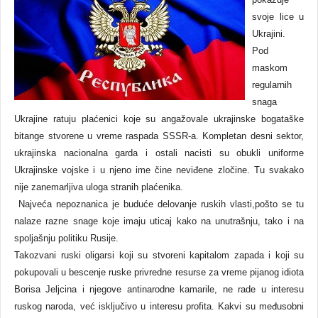
svoje lice u
Ukrajini.
Pod
maskom
regularnih
snaga
Ukrajine ratuju plaćenici koje su angažovale ukrajinske bogataške
bitange stvorene u vreme raspada SSSR-a. Kompletan desni sektor,
ukrajinska nacionalna garda i ostali nacisti su obukli uniforme
Ukrajinske vojske i u njeno ime čine neviđene zločine. Tu svakako
nije zanemarljiva uloga stranih plaćenika.
Najveća nepoznanica je buduće delovanje ruskih vlasti,pošto se tu
nalaze razne snage koje imaju uticaj kako na unutrašnju, tako i na
spoljašnju politiku Rusije.
Takozvani ruski oligarsi koji su stvoreni kapitalom zapada i koji su
pokupovali u bescenje ruske privredne resurse za vreme pijanog idiota
Borisa Jeljcina i njegove antinarodne kamarile, ne rade u interesu
ruskog naroda, već isključivo u interesu profita. Kakvi su međusobni