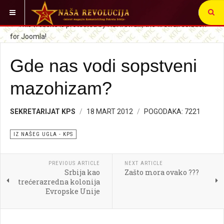
VI STE OVDE:
SRBIJA I SVET
IZ NAŠEG UGLA
Gde nas vodi sopstveni
mazohizam?
SEKRETARIJAT KPS
18 MART 2012
POGODAKA: 7221
IZ NAŠEG UGLA - KPS
PREVIOUS ARTICLE
NEXT ARTICLE
Srbija kao
Zašto mora ovako ???
trećerazredna kolonija
Evropske Unije