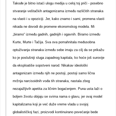
Takođe je bitno istaći ulogu medija u celoj toj priči - posebno
stvaranje veštačkih antagonizama između različitih stranaka
na vlasti i u opoziciji. Jer, kako znamo i sami, promena vlasti
nikada ne dovodi do promene ekonomskog modela. Mi
„biramo“ između gadnih, gadnijih i ogavnih. Biramo između
Kurte, Murte i Tačija. Sva ova pomahnitala međusobna
optuživanja stranaka između sebe imaju za cilj da se prikažu
ko je poslušniji sluga zapadnog kapitala, ko hoće još surovije
da eksploatiše sopstveni narod. Nikakav ideološki
antagonizam između njih ne postoji, postoji samo lična
mržnja narcisoidnih vođa tih stranaka, nastala zbog
nezajažljivih apetita za ličnim bogaćenjem. Puna usta laži o
boljem životu obijaju se svima nama o glavu, jer ovaj model
kapitalizama koji je već duže vreme vlada u svojoj
globalističkoj fazi, proizvodi kontinuirano povećanje bede