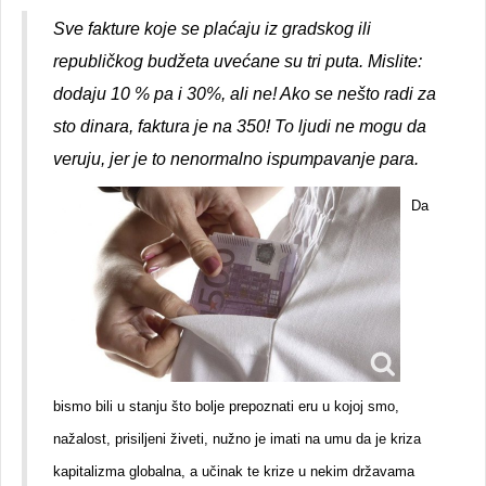
Sve fakture koje se plaćaju iz gradskog ili
republičkog budžeta uvećane su tri puta. Mislite:
dodaju 10 % pa i 30%, ali ne! Ako se nešto radi za
sto dinara, faktura je na 350! To ljudi ne mogu da
veruju, jer je to nenormalno ispumpavanje para.
Da
bismo bili u stanju što bolje prepoznati eru u kojoj smo,
nažalost, prisiljeni živeti, nužno je imati na umu da je kriza
kapitalizma globalna, a učinak te krize u nekim državama