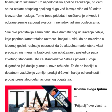
finansijskim sistemom uz nepodnošljivo spoljno zaduženje, pri čemu
se na otplate prispelog spoljnog duga već izdvaja više od 30 odsto
izvoza robe i usluga. Tome treba pridodati i uništavanje privrede i
odbrane zemlje sa poražavajućim i nenadoknadivim posledicama.
Sve ovo predstavlja samo delić slike dramatičnog urušavanja Srbije,
koje poprima katastrofalne razmere. Imajući u vidu da se nalazimo u
izbornoj godini, realna je opasnost da će aktuelna marionetska vlast
preduzeti niz mera na kratkoročnom ublažavanju posledica pada
životnog standarda, što će stanovništvo Srbije i privredu Srbije
dugoročno još dublje gurnuti u nove teškoće. To će se ispoljiti u
dodatnom zaduženju zemlje, prodaji državnih hartija od vrednosti i
prodaji preostalog dela nacionalnog bogatstva.
Krvnika svoga ljubim
...
“Prijatelji” ove vlasti, a