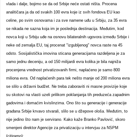
vlada i dalje, bojimo se da od Srbije neće ostati ništa. Procena
analitičara ja da od svakih 100 evra koje iz svih fondova EU kao
celine, po svim osnovama i za sve namene uđu u Srbiju, za 35 evra
se nikada ne sazna koja im je poslednja destinacija. Međutim, kod
novca koji u Srbiju uđe na osnovu bilateralnih ugovora između Srbije i
neke od zemalja EU, taj procenat "izgubljenog" novca raste na 45
odsto. Sosijalistička imovina sticana generacijama razdeljena je za
samo jednu deceniju, a od 150 milijardi evra kolika je bila najniža
procenjena vrednost privatizovanih firmi, naplaćeno je samo 800
miliona evra. Od naplaćenih para tek nešto manje od 200 miliona evra
se slilo u državni budžet. Ne treba zaboraviti ni masne provizije koje
su skotovi na vlasti uzeli prilikom poklanjanja tih preduzeća zapadnim
gadovima i domaćim kvislinzima. Ono što su generacije i generacije
građana Srbije krvavo stvarali, slilo se u džepove ološa. Međutim, to
nije jedino što nam je servirano. Kako kaže Branko Pavlović, skoro
smenjeni direktor Agencije za privatizaciju u intervjuu za NSPM
(citiramo):