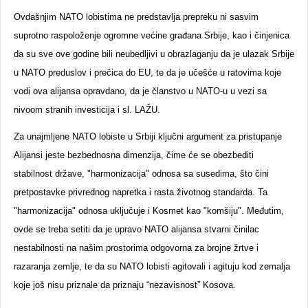
Ovdašnjim NATO lobistima ne predstavlja prepreku ni sasvim
suprotno raspoloženje ogromne većine građana Srbije, kao i činjenica
da su sve ove godine bili neubedljivi u obrazlaganju da je ulazak Srbije
u NATO preduslov i prečica do EU, te da je učešće u ratovima koje
vodi ova alijansa opravdano, da je članstvo u NATO-u u vezi sa
nivoom stranih investicija i sl. LAŽU.
Za unajmljene NATO lobiste u Srbiji ključni argument za pristupanje
Alijansi jeste bezbednosna dimenzija, čime će se obezbediti
stabilnost države, "harmonizacija" odnosa sa susedima, što čini
pretpostavke privrednog napretka i rasta životnog standarda. Ta
"harmonizacija" odnosa uključuje i Kosmet kao "komšiju". Međutim,
ovde se treba setiti da je upravo NATO alijansa stvarni činilac
nestabilnosti na našim prostorima odgovorna za brojne žrtve i
razaranja zemlje, te da su NATO lobisti agitovali i agituju kod zemalja
koje još nisu priznale da priznaju “nezavisnost” Kosova.