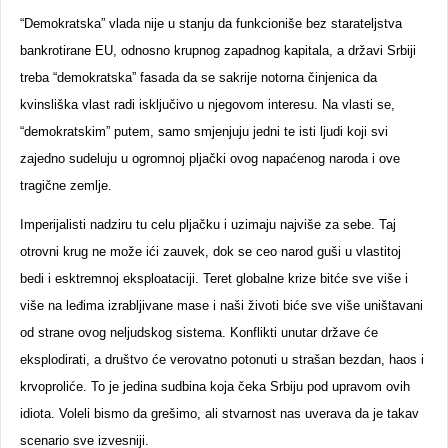
“Demokratska” vlada nije u stanju da funkcioniše bez starateljstva
bankrotirane EU, odnosno krupnog zapadnog kapitala, a državi Srbiji
treba “demokratska” fasada da se sakrije notorna činjenica da
kvinsliška vlast radi isključivo u njegovom interesu. Na vlasti se,
“demokratskim” putem, samo smjenjuju jedni te isti ljudi koji svi
zajedno sudeluju u ogromnoj pljački ovog napaćenog naroda i ove
tragične zemlje.
Imperijalisti nadziru tu celu pljačku i uzimaju najviše za sebe. Taj
otrovni krug ne može ići zauvek, dok se ceo narod guši u vlastitoj
bedi i esktremnoj eksploataciji. Teret globalne krize bitće sve više i
više na leđima izrabljivane mase i naši životi biće sve više uništavani
od strane ovog neljudskog sistema. Konflikti unutar države će
eksplodirati, a društvo će verovatno potonuti u strašan bezdan, haos i
krvoproliće. To je jedina sudbina koja čeka Srbiju pod upravom ovih
idiota. Voleli bismo da grešimo, ali stvarnost nas uverava da je takav
scenario sve izvesniji.