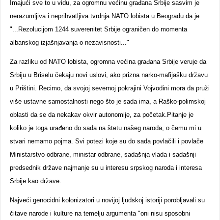
Imajući sve to u vidu, za ogromnu većinu građana Srbije sasvim je
nerazumljiva i neprihvatljiva tvrdnja NATO lobista u Beogradu da je
"...Rezolucijom 1244 suverenitet Srbije ograničen do momenta
albanskog izjašnjavanja o nezavisnosti..."
Za razliku od NATO lobista, ogromna većina građana Srbije veruje da
Srbiju u Briselu čekaju novi uslovi, ako prizna narko-mafijašku državu
u Prištini. Recimo, da svojoj severnoj pokrajini Vojvodini mora da pruži
više ustavne samostalnosti nego što je sada ima, a Raško-polimskoj
oblasti da se da nekakav okvir autonomije, za početak.Pitanje je
koliko je toga urađeno do sada na štetu našeg naroda, o čemu mi u
stvari nemamo pojma. Svi potezi koje su do sada povlačili i povlače
Ministarstvo odbrane, ministar odbrane, sadašnja vlada i sadašnji
predsednik države najmanje su u interesu srpskog naroda i interesa
Srbije kao države.
Najveći genocidni kolonizatori u novijoj ljudskoj istoriji porobljavali su
čitave narode i kulture na temelju argumenta "oni nisu sposobni