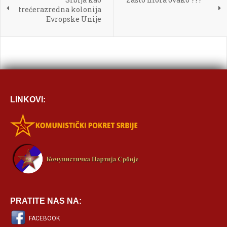

trećerazredna kolonija
Evropske Unije
[BBCODE]
LINKOVI:
PRATITE NAS NA:
FACEBOOK