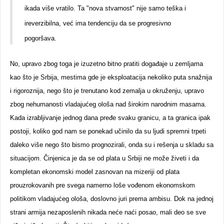
ikada više vratilo. Ta "nova stvarnost" nije samo teška i
ireverzibilna, već ima tendenciju da se progresivno
pogoršava.
No, upravo zbog toga je izuzetno bitno pratiti događaje u zemljama
kao što je Srbija, mestima gde je eksploatacija nekoliko puta snažnija
i rigoroznija, nego što je trenutano kod zemalja u okruženju, upravo
zbog nehumanosti vladajućeg ološa nad širokim narodnim masama.
Kada izrabljivanje jednog dana pređe svaku granicu, a ta granica ipak
postoji, koliko god nam se ponekad učinilo da su ljudi spremni trpeti
daleko više nego što bismo prognozirali, onda su i rešenja u skladu sa
situacijom. Činjenica je da se od plata u Srbiji ne može živeti i da
kompletan ekonomski model zasnovan na mizeriji od plata
prouzrokovanih pre svega namerno loše vođenom ekonomskom
politikom vladajućeg ološa, doslovno juri prema ambisu. Dok na jednoj
strani armija nezaposlenih nikada neće naći posao, mali deo se sve