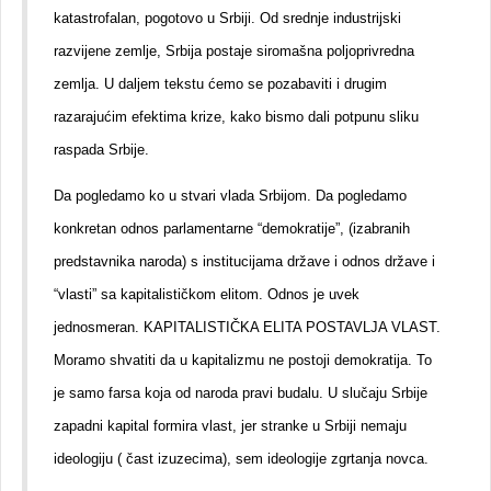
katastrofalan, pogotovo u Srbiji. Od srednje industrijski
razvijene zemlje, Srbija postaje siromašna poljoprivredna
zemlja. U daljem tekstu ćemo se pozabaviti i drugim
razarajućim efektima krize, kako bismo dali potpunu sliku
raspada Srbije.
Da pogledamo ko u stvari vlada Srbijom. Da pogledamo
konkretan odnos parlamentarne “demokratije”, (izabranih
predstavnika naroda) s institucijama države i odnos države i
“vlasti” sa kapitalističkom elitom. Odnos je uvek
jednosmeran. KAPITALISTIČKA ELITA POSTAVLJA VLAST.
Moramo shvatiti da u kapitalizmu ne postoji demokratija. To
je samo farsa koja od naroda pravi budalu. U slučaju Srbije
zapadni kapital formira vlast, jer stranke u Srbiji nemaju
ideologiju ( čast izuzecima), sem ideologije zgrtanja novca.