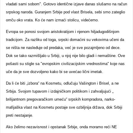
vladati sami sobom". Gotovo identične izjave danas slušamo na račun
srpskog naroda. Guranjem Srbije pod vlast Brisela, sebi smo zateglio
omču oko vrata. Ko će nam izmaći stolicu, videćemo.
Evropa se ponosi svojom aristokratijom i njenom hiljadugodišnjom
tradicijom. Za razliku od toga, srpski domaćini su vekovima učeni da
se ništa ne nasleđuje od predaka, već je sve pozajmljeno od dece.
Dok se tako razmišljalo u Srbiji, u njoj nije bilo gladi i nemaštine. Ove
pošasti su stigle sa "evropskim civilizacijskim vrednostima" koje nas
uče da je sve dozvoljeno kako bi se uvećao lični imetak.
Da li će biti „izbora“ na Kosmetu, odlučuju Vašington i Brisel, a ne
Srbija. Svojom tupavom i izdajničkom politikom i zahvaljujući „
brilijantnom pregovaračkom umeću“ srpskih kompradora, narko-
mafijaška vlast na Kosmetu postaje sve ozbiljnija država, dok Srbiji
preti nestajanje.
Ako želimo nezavisnost i opstanak Srbije, onda moramo reći NE