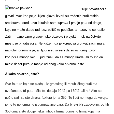
“Nije privatizacija
glavni izvor korupcije. Njeni glavni izvori su trošenje budžetskih
sredstava i sredstava lokalnih samouprava i pranje para od droge,
koje ne može da se radi bez političke podrške, a masovno se radilo.
Zatim, raznorazne građevinske dozvole i projekti, i tek na četvrtom
mestu je privatizacija. Ne kažem da je korupcija u privatizaciji mala,
naprotiv, ogromna je, ali ljudi nisu svesni da su ovi drugi izvori
korupcije mnogo veći. Ljudi znaju da se mnogo krade, ali to što oni
misle deset puta je manje od onog kako stvarno jeste.
A kako stvarno jeste?
Sve fakture koje se plaćaju iz gradskog ili republičkog budžeta
uvećane su tri puta. Mislite: dodaju 10 % pa i 30%, ali ne! Ako se
nešto radi za sto dinara, faktura je na 350! To ljudi ne mogu da veruju,
jer je to nenormalno ispumpavanje para. Da bi svi bili zadovoljni, od tih
350 dinara sto dobije neka njihova firma, odnosno firma koja ima