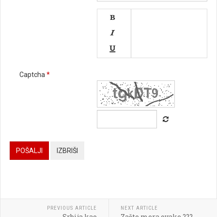




Captcha
*






POŠALJI
IZBRIŠI




PREVIOUS ARTICLE
NEXT ARTICLE
Srbija kao
Zašto mora ovako ???