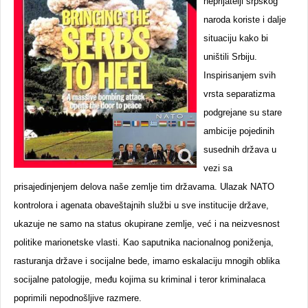
neprijatelji srpskog
naroda koriste i dalje
situaciju kako bi
uništili Srbiju.
Inspirisanjem svih
vrsta separatizma
podgrejane su stare
ambicije pojedinih
susednih država u
vezi sa
prisajedinjenjem delova naše zemlje tim državama. Ulazak NATO
kontrolora i agenata obaveštajnih službi u sve institucije države,
ukazuje ne samo na status okupirane zemlje, već i na neizvesnost
politike marionetske vlasti. Kao saputnika nacionalnog poniženja,
rasturanja države i socijalne bede, imamo eskalaciju mnogih oblika
socijalne patologije, među kojima su kriminal i teror kriminalaca
poprimili nepodnošljive razmere.