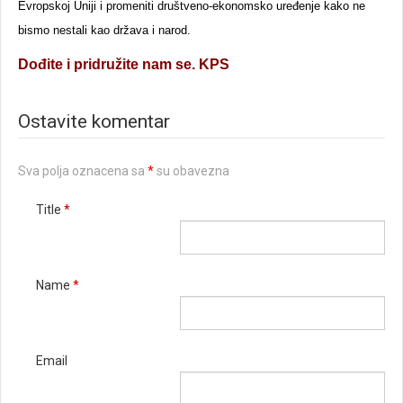
Evropskoj Uniji i promeniti društveno-ekonomsko uređenje kako ne
bismo nestali kao država i narod.
Dođite i pridružite nam se. KPS
Ostavite komentar
Sva polja oznacena sa
*
su obavezna
Title
*
Name
*
Email