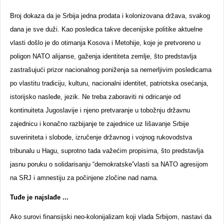
Broj dokaza da je Srbija jedna prodata i kolonizovana država, svakog
dana je sve duži. Kao posledica takve decenijske politike aktuelne
vlasti došlo je do otimanja Kosova i Metohije, koje je pretvoreno u
poligon NATO alijanse, gaženja identiteta zemlje, što predstavlja
zastrašujući prizor nacionalnog poniženja sa nemerljivim posledicama
po vlastitu tradiciju, kulturu, nacionalni identitet, patriotska osećanja,
istorijsko nasleđe, jezik. Ne treba zaboraviti ni odricanje od
kontinuiteta Jugoslavije i njeno pretvaranje u tobožnju državnu
zajednicu i konačno razbijanje te zajednice uz lišavanje Srbije
suveriniteta i slobode, izručenje državnog i vojnog rukovodstva
tribunalu u Hagu, suprotno tada važećim propisima, što predstavlja
jasnu poruku o solidarisanju “demokratske”vlasti sa NATO agresijom
na SRJ i amnestiju za počinjene zločine nad nama.
Tuđe je najslađe ...
Ako surovi finansijski neo-kolonijalizam koji vlada Srbijom, nastavi da