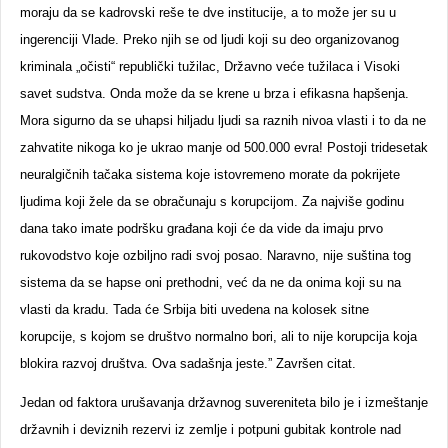
moraju da se kadrovski reše te dve institucije, a to može jer su u
ingerenciji Vlade. Preko njih se od ljudi koji su deo organizovanog
kriminala „očisti“ republički tužilac, Državno veće tužilaca i Visoki
savet sudstva. Onda može da se krene u brza i efikasna hapšenja.
Mora sigurno da se uhapsi hiljadu ljudi sa raznih nivoa vlasti i to da ne
zahvatite nikoga ko je ukrao manje od 500.000 evra! Postoji tridesetak
neuralgičnih tačaka sistema koje istovremeno morate da pokrijete
ljudima koji žele da se obračunaju s korupcijom. Za najviše godinu
dana tako imate podršku građana koji će da vide da imaju prvo
rukovodstvo koje ozbiljno radi svoj posao. Naravno, nije suština tog
sistema da se hapse oni prethodni, već da ne da onima koji su na
vlasti da kradu. Tada će Srbija biti uvedena na kolosek sitne
korupcije, s kojom se društvo normalno bori, ali to nije korupcija koja
blokira razvoj društva. Ova sadašnja jeste.” Završen citat.
Jedan od faktora urušavanja državnog suvereniteta bilo je i izmeštanje
državnih i deviznih rezervi iz zemlje i potpuni gubitak kontrole nad