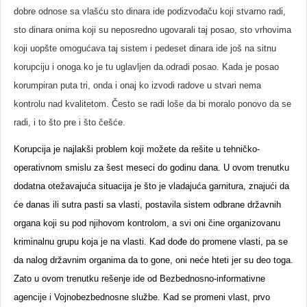
dobre odnose sa vlašću sto dinara ide podizvođaču koji stvarno radi,
sto dinara onima koji su neposredno ugovarali taj posao, sto vrhovima
koji uopšte omogućava taj sistem i pedeset dinara ide još na sitnu
korupciju i onoga ko je tu uglavljen da odradi posao. Kada je posao
korumpiran puta tri, onda i onaj ko izvodi radove u stvari nema
kontrolu nad kvalitetom. Često se radi loše da bi moralo ponovo da se
radi, i to što pre i što češće.
Korupcija je najlakši problem koji možete da rešite u tehničko-
operativnom smislu za šest meseci do godinu dana. U ovom trenutku
dodatna otežavajuća situacija je što je vladajuća garnitura, znajući da
će danas ili sutra pasti sa vlasti, postavila sistem odbrane državnih
organa koji su pod njihovom kontrolom, a svi oni čine organizovanu
kriminalnu grupu koja je na vlasti. Kad dođe do promene vlasti, pa se
da nalog državnim organima da to gone, oni neće hteti jer su deo toga.
Zato u ovom trenutku rešenje ide od Bezbednosno-informativne
agencije i Vojnobezbednosne službe. Kad se promeni vlast, prvo