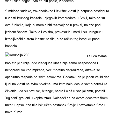
više i više bogati. Šta će biti posle, videćemo.
Simbioza sudske, zakonodavne i izvršne vlasti je potpuno postignuta
u vlasti krupnog kapitala i njegovih kompradora u Srbiji, tako da su
ove funkcije, koje bi morale biti razdvojene u praksi, nalaze pod
jednom šapom. Takođe i vojska, pravosuđe i mediji su upregnuti u
izrabljivački sistem klasne prisile, a za račun tog istog krupnog
kapitala.
U slučajevima
kao što je Srbija, gde vladajuća klasa nije samo nesposobna i
nepopravljivo korumpirana, već moralno degradirana, država se
apsolutno raspada po svim šavovima. Podatak, da je jedan veliki deo
ljudi na vlasti na svim nivoima, ima kriminalni dosije samo potvrđuje
činjenicu da su protuve, bitange, bagra i ološ u socijalizmu, postali
“ugledni” građani u kapitalizmu. Nalazeći se na ovom geostrateškom
mestu, apsolutno nije isključen nestanak Srbije i pretvaranje Srba u
nove Kurde.