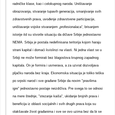
radničke klase, kao i celokupnog naroda. Uništavanje
obrazovanja, stvaranje tupavih generacija, smanjivanje svih
zdravstvenih prava, uvođenje zdravstvene participacije,
uništavanje vojske stvaranjem „profesionalaca“, brisanjem
istorije itd su stvorile situaciju da države Srbije jednostavno
NEMA. Srbija je postala nedefinisana teritorija kojom haraju
strani kapital i domaći kvislinzi na vlasti. Ni jedna vlast se u
Srbiji ne može formirati bez blagoslova krupnog zapadnog
kapitala. On je formira i usmerava, a za uzvrat dozvoljava
pljačku naroda bez kraja. Ekonomska situacija je toliko teška
po srpski narod i sve građane Srbije da novim "pravilima
igre" jednostavno postaje neizdrživa. Pre svega to se odnosi
na mere štednje, "stezanje kaiša", ukidanje brojnih prava i
beneficija iz oblasti socijalnih i svih drugih prava koja su
olakšavale život građanima i sve se ovo uzima bez da bi se