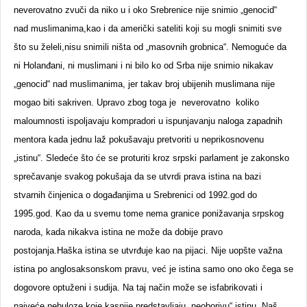
neverovatno zvuči da niko u i oko Srebrenice nije snimio „genocid“
nad muslimanima,kao i da američki sateliti koji su mogli snimiti sve
što su želeli,nisu snimili ništa od „masovnih grobnica“. Nemoguće da
ni Holanđani, ni muslimani i ni bilo ko od Srba nije snimio nikakav
„genocid“ nad muslimanima, jer takav broj ubijenih muslimana nije
mogao biti sakriven. Upravo zbog toga je neverovatno koliko
maloumnosti ispoljavaju kompradori u ispunjavanju naloga zapadnih
mentora kada jednu laž pokušavaju pretvoriti u neprikosnovenu
„istinu“. Sledeće što će se proturiti kroz srpski parlament je zakonsko
sprečavanje svakog pokušaja da se utvrdi prava istina na bazi
stvarnih činjenica o događanjima u Srebrenici od 1992.god do
1995.god. Kao da u svemu tome nema granice ponižavanja srpskog
naroda, kada nikakva istina ne može da dobije pravo
postojanja.Haška istina se utvrđuje kao na pijaci. Nije uopšte važna
istina po anglosaksonskom pravu, već je istina samo ono oko čega se
dogovore optuženi i sudija. Na taj način može se isfabrikovati i
najveće nebuloze koje kasnije predstavljaju „neoborivu“ istinu. Naš