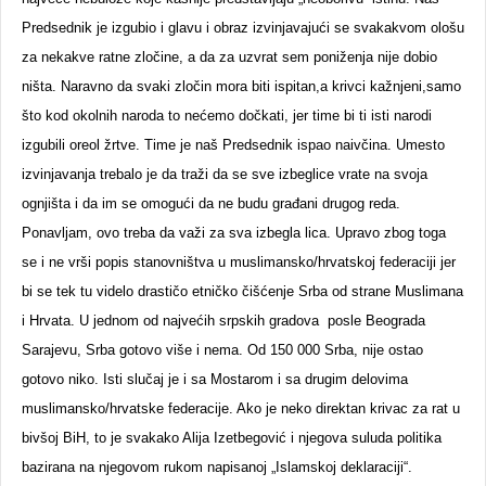
Predsednik je izgubio i glavu i obraz izvinjavajući se svakakvom ološu
za nekakve ratne zločine, a da za uzvrat sem poniženja nije dobio
ništa. Naravno da svaki zločin mora biti ispitan,a krivci kažnjeni,samo
što kod okolnih naroda to nećemo dočkati, jer time bi ti isti narodi
izgubili oreol žrtve. Time je naš Predsednik ispao naivčina. Umesto
izvinjavanja trebalo je da traži da se sve izbeglice vrate na svoja
ognjišta i da im se omogući da ne budu građani drugog reda.
Ponavljam, ovo treba da važi za sva izbegla lica. Upravo zbog toga
se i ne vrši popis stanovništva u muslimansko/hrvatskoj federaciji jer
bi se tek tu videlo drastičo etničko čišćenje Srba od strane Muslimana
i Hrvata. U jednom od najvećih srpskih gradova posle Beograda
Sarajevu, Srba gotovo više i nema. Od 150 000 Srba, nije ostao
gotovo niko. Isti slučaj je i sa Mostarom i sa drugim delovima
muslimansko/hrvatske federacije. Ako je neko direktan krivac za rat u
bivšoj BiH, to je svakako Alija Izetbegović i njegova suluda politika
bazirana na njegovom rukom napisanoj „Islamskoj deklaraciji“.