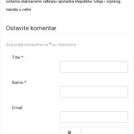
sistema olakšaćemo odbranu opstanka Republike Srbije i srpskog
naroda u celini
Ostavite komentar
Sva polja oznacena sa
*
su obavezna
Title
*
Name
*
Email
