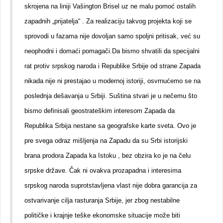
skrojena na liniji Vašington Brisel uz ne malu pomoć ostalih
zapadnih „prijatelja“ . Za realizaciju takvog projekta koji se
sprovodi u fazama nije dovoljan samo spoljni pritisak, već su
neophodni i domaći pomagači.Da bismo shvatili da specijalni
rat protiv srpskog naroda i Republike Srbije od strane Zapada
nikada nije ni prestajao u modernoj istoriji, osvrnućemo se na
poslednja dešavanja u Srbiji. Suština stvari je u nečemu što
bismo definisali geostrateškim interesom Zapada da
Republika Srbija nestane sa geografske karte sveta. Ovo je
pre svega odraz mišljenja na Zapadu da su Srbi istorijski
brana prodora Zapada ka Istoku , bez obzira ko je na čelu
srpske države. Čak ni ovakva prozapadna i interesima
srpskog naroda suprotstavljena vlast nije dobra garancija za
ostvarivanje cilja rasturanja Srbije, jer zbog nestabilne
političke i krajnje teške ekonomske situacije može biti