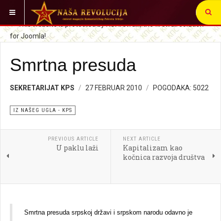
VI STE OVDE:
SRBIJA I SVET
IZ NAŠEG UGLA
Smrtna presuda
SEKRETARIJAT KPS
27 FEBRUAR 2010
POGODAKA: 5022
IZ NAŠEG UGLA - KPS
PREVIOUS ARTICLE
NEXT ARTICLE
U paklu laži
Kapitalizam kao
kočnica razvoja društva
Smrtna presuda srpskoj državi i srpskom narodu odavno je