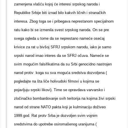
zamenjena vlašću kojoj će interesi srpskog naroda i
Republike Srbije biti iznad bilo kakvih ličnih i stranačkih
interesa. Zbog toga se i pribegava neprestanom specijalnom
ratu kako bi se izmenila svest srpskog naroda. On se pre
svega ogleda u tome da se neprestano nameće osećaj
krivice za rat u bivšoj SFRJ srpskom narodu, iako je samo
srpski narod imao interes da se SFRJ očuva. Nameće se
svim mogućim falsifikatima da su Srbi genocidno nastrojen
narod protiv koga su sva moguća sredstva dozvoljena (
pogledajte na šta liče holivudski filmovi u kojima se
pojavljuju srpski likovi). Time se opravdava varvarsko i
zločinačko bombardovanje svih teritorija na kojima živi srpski
narod od strane NATO pakta koji je kulminaciju doživeo
1999.god. Rat protv Srba je dozvoljen svim vojnim
sredstvima do upotrebe osiromašenog uranijuma (