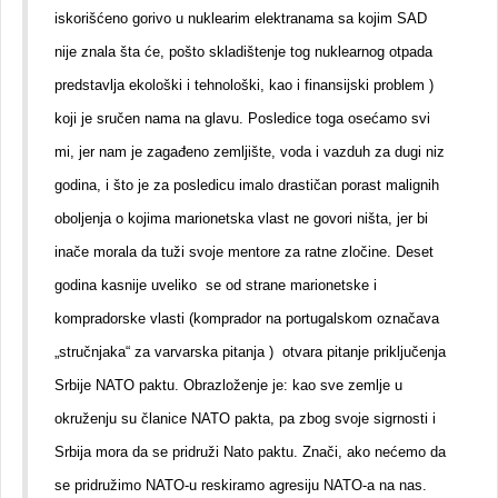
iskorišćeno gorivo u nuklearim elektranama sa kojim SAD
nije znala šta će, pošto skladištenje tog nuklearnog otpada
predstavlja ekološki i tehnološki, kao i finansijski problem )
koji je sručen nama na glavu. Posledice toga osećamo svi
mi, jer nam je zagađeno zemljište, voda i vazduh za dugi niz
godina, i što je za posledicu imalo drastičan porast malignih
oboljenja o kojima marionetska vlast ne govori ništa, jer bi
inače morala da tuži svoje mentore za ratne zločine. Deset
godina kasnije uveliko se od strane marionetske i
kompradorske vlasti (komprador na portugalskom označava
„stručnjaka“ za varvarska pitanja ) otvara pitanje priključenja
Srbije NATO paktu. Obrazloženje je: kao sve zemlje u
okruženju su članice NATO pakta, pa zbog svoje sigrnosti i
Srbija mora da se pridruži Nato paktu. Znači, ako nećemo da
se pridružimo NATO-u reskiramo agresiju NATO-a na nas.