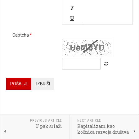



Captcha
*






POŠALJI
IZBRIŠI




PREVIOUS ARTICLE
NEXT ARTICLE
U paklu laži
Kapitalizam kao

kočnica razvoja društva
[BBCODE]