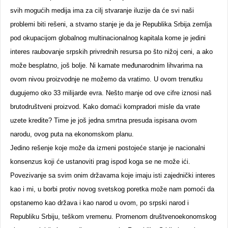
svih mogućih medija ima za cilj stvaranje iluzije da će svi naši
problemi biti rešeni, a stvarno stanje je da je Republika Srbija zemlja
pod okupacijom globalnog multinacionalnog kapitala kome je jedini
interes raubovanje srpskih privrednih resursa po što nižoj ceni, a ako
može besplatno, još bolje. Ni kamate međunarodnim lihvarima na
ovom nivou proizvodnje ne možemo da vratimo. U ovom trenutku
dugujemo oko 33 milijarde evra. Nešto manje od ove cifre iznosi naš
brutodruštveni proizvod. Kako domaći kompradori misle da vrate
uzete kredite? Time je još jedna smrtna presuda ispisana ovom
narodu, ovog puta na ekonomskom planu.
Jedino rešenje koje može da izmeni postojeće stanje je nacionalni
konsenzus koji će ustanoviti prag ispod koga se ne može ići.
Povezivanje sa svim onim državama koje imaju isti zajednički interes
kao i mi, u borbi protiv novog svetskog poretka može nam pomoći da
opstanemo kao država i kao narod u ovom, po srpski narod i
Republiku Srbiju, teškom vremenu. Promenom društvenoekonomskog