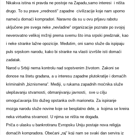
Nikakva istina ni pravda ne postoje na Zapadu,samo interesi i ništa
drugo. To su prave „vrednosti“ zapadne civilizacije koje nam uporno
nameću domaći kompradori. Naravno da su u ovu prljavu rabotu
uključene pre svega neke „nevladine“ organizacije poznate po svojoj
neverovatno velikoj mržnji prema svemu što ima srpski predznak, kao
i neke stranke lažne opozicije. Međutim, oni samo služe da ispipaju
puls srpskom narodu, kako bi stranke na vlasti izvršile isti domaći
zadatak.
Narod u Srbiji nema kontrolu nad sopstvenim životom. Zakoni se
donose na štetu građana, a u interesu zapadne plutokratije i domaćih
kriminalnih „biznismena“. Mediji, u rukama zapadnih moćnika služe
ulepšavanju stvarnosti, obmanjivanju javnosti, sve u cilju
omogućavanja što dužeg opstanka ovih marioneta. Za ispiranje
mozga narodu služe novine koje se besplatno dele, a kojima se kreira
neka virtuelna stvarnost. U njima se ništa ne događa.
Priča o ulasku u bankrotiranu Evropsku Uniju postaje nova religija
domaćih kompradora. Obećani „raj“ koji nam se svaki dan servira iz