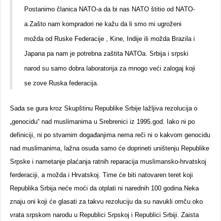
Postanimo članica NATO-a da bi nas NATO štitio od NATO-
a.Zašto nam kompradori ne kažu da li smo mi ugroženi
možda od Ruske Federacije , Kine, Indije ili možda Brazila i
Japana pa nam je potrebna zaštita NATOa. Srbija i srpski
narod su samo dobra laboratorija za mnogo veći zalogaj koji
se zove Ruska federacija.
Sada se gura kroz Skupštinu Republike Srbije lažljiva rezolucija o
„genocidu“ nad muslimanima u Srebrenici iz 1995.god. Iako ni po
definiciji, ni po stvarnim događanjima nema reči ni o kakvom genocidu
nad muslimanima, lažna osuda samo će doprineti uništenju Republike
Srpske i nametanje plaćanja ratnih reparacija muslimansko-hrvatskoj
ferderaciji, a možda i Hrvatskoj. Time će biti natovaren teret koji
Republika Srbija neće moći da otplati ni narednih 100 godina.Neka
znaju oni koji će glasati za takvu rezoluciju da su navukli omču oko
vrata srpskom narodu u Republici Srpskoj i Republici Srbiji. Zaista