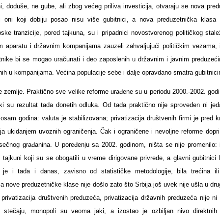
i, doduše, ne gube, ali zbog većeg priliva investicija, otvaraju se nova pre
oni koji dobiju posao nisu više gubitnici, a nova preduzetnička klasa 
ske tranzicije, pored tajkuna, su i pripadnici novostvorenog političkog stale
 aparatu i državnim kompanijama zauzeli zahvaljujući političkim vezama, i
tnike bi se mogao uračunati i deo zaposlenih u državnim i javnim preduzeći
nih u kompanijama. Većina populacije sebe i dalje opravdano smatra gubitnic
ne zemlje. Praktično sve velike reforme urađene su u periodu 2000.-2002. godi
ki su rezultat tada donetih odluka. Od tada praktično nije sproveden ni jed
osam godina: valuta je stabilizovana; privatizacija društvenih firmi je pred k
ija ukidanjem uvoznih ograničenja. Čak i ograničene i nevoljne reforme dopri
ečnog građanina. U poređenju sa 2002. godinom, ništa se nije promenilo: i
 tajkuni koji su se obogatili u vreme dirigovane privrede, a glavni gubitnici b
 je i tada i danas, zavisno od statističke metodologije, bila trećina ili
a nove preduzetničke klase nije došlo zato što Srbija još uvek nije ušla u dr
 privatizacija društvenih preduzeća, privatizacija državnih preduzeća nije ni
stečaju, monopoli su veoma jaki, a izostao je ozbiljan nivo direktnih 