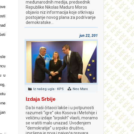
međunarodnih medija, predsednik
ove
Republike Nikolas Maduro Moros
objavio niz informacija koje otkrivaju
sti
postojanje novog plana za podrivanje
demokratske…
nad
eti
jun 22, 2018
sle
ncu
u u
og,
Iz našeg ugla - KPS
Neo Marx
otu
Izdaja Srbije
vne
Da bi naši čitaoci lakše i u potpunosti
jan
razumeli “igre” oko Kosova i Metohije i
veličinu izdaje “srpskih” vlasti, moramo
se vratiti malo unazad. Uvođenjem
“demokratije” u srpsko društvo,
izvršena je prva i najveća prevara.