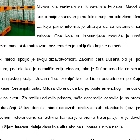
Nikoga nije zanimalo da ih detaljnije izučava. Metod 
kompilacije zasnovan je na fokusiranju na određene lično
za koje javne informacije ukazuju da su sistemski iz
zakona. One koje su izostavljene moguće je unoš
ekat bude sistematizovan, bez remećenja zaključka koji se nameće.
ki narod ispoljio je svoju državotvornost. Zakonik cara Dušana bio je, po
um, prvi akt koji je ograničio volju vladara, iako je Dušan tada bio na vrhu
d engleskog kralja, Jovana “bez zemlje” koji je bio u podređenom položaj
ikaše. Sretenjski ustav Miloša Obrenovića bio je, posle američkog i francusk
av na svetu. Za razliku od ovih primera, naša generacija ostavila je na sram
 današnji Ustav donela mimo osnovnih civilizacijskih standarda (bez ja
evnom referendumu uz aktivnu kampanju u vreme trajanja…). To je dovol
u čijem interesu deluje današnja elita ako ne u interesu svoje nacije.