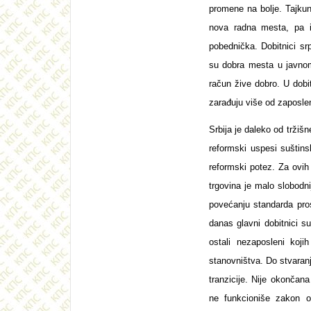
promene na bolje. Tajkun
nova radna mesta, pa i 
pobednička. Dobitnici srp
su dobra mesta u javnom
račun žive dobro. U dobi
zarađuju više od zaposle
Srbija je daleko od tržiš
reformski uspesi suštins
reformski potez. Za ovih 
trgovina je malo slobodn
povećanju standarda pros
danas glavni dobitnici su
ostali nezaposleni kojih
stanovništva. Do stvaranj
tranzicije. Nije okončana
ne funkcioniše zakon o 