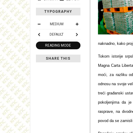
TYPOGRAPHY
MEDIUM
DEFAULT
naknadno, kako proj
READING MODE
Tokom istorije srps
SHARE THIS
Magna Carta Libertat
moći, za razliku o
odnosu na svoje vel
treći građanski ust
pokoljenjima da je
rasprave, na dvodn
povod da se zamisli 