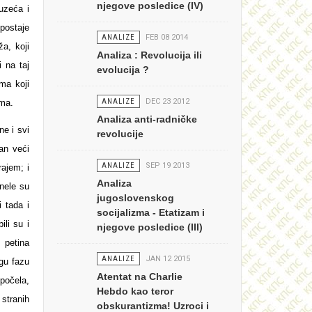
njegove posledice (IV)
duzeća i
postaje
ANALIZE
FEB 08 2014
ža, koji
Analiza : Revolucija ili
 na taj
evolucija ?
ma koji
ANALIZE
DEC 23 2012
ima.
Analiza anti-radničke
ne i svi
revolucije
an veći
ANALIZE
SEP 19 2013
rajem; i
Analiza
nele su
jugoslovenskog
 tada i
socijalizma - Etatizam i
ili su i
njegove posledice (III)
 petina
ANALIZE
JAN 12 2015
ugu fazu
Atentat na Charlie
 počela,
Hebdo kao teror
stranih
obskurantizma! Uzroci i