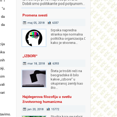
m i
Dobili smo politikante pod potpunom…
 “u
Promena svesti
e da
maj 05, 2018
6337
 da
Srpska napredna
stranka nije normalna
politička organizacija.Od
kako je stvorena…
ija
ika
„IZBORI“
anih
mar 18, 2018
6393
ji,
Šteta je trošiti reči na
beogradske ili bilo
kim
kakve „izbore“ u
okupiranoj zemlji kao
ali
što…
vari
Hajdegerova filozofija u svetlu
životvornog humanizma
jan 20, 2018
15772
tavimo.
Studija koja se nalazi