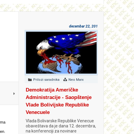
decembar 22, 2018
Prilozi saradnika
Neo Marx
Demokratija Američke
Administracije - Saopštenje
Vlade Bolivijske Republike
Venecuele
Vlada Bolivarske Republike Venecue
ema
obaveštava da je dana 12. decembra,
na konferenciji za novinare
en.