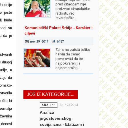
pred čitaocem nije
obodnije
proizvod stvaralačke
e jeste
radosti, već
stvaralačke…
lj bude
nogi su
Komunistički Pokret Srbije - Karakter i
ciljevi
a da je
nov 29, 2017
6457
Zar smo zaista toliko
naivni da ćemo
uštvenih
poverovati da će
u drugoj
najpokvareniji i
najnemoralniji…
nije, u
avaju da
nomsko-
tvorila
JOŠ IZ KATEGORIJE...
 što bi
ANALIZE
SEP 23 2013
zemalja
Analiza
državnim
jugoslovenskog
e donosi
socijalizma - Etatizam i