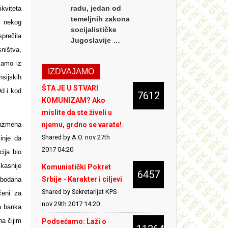
radu, jedan od
ikviteta
temeljnih zakona
z nekog
socijalističke
prečila
Jugoslavije …
sništva,
 samo iz
IZDVAJAMO
sijskih
ŠTA JE U STVARI
Od i kod
7612
KOMUNIZAM? Ako
mislite da ste živeli u
 razmena
njemu, grdno se varate!
Shared by A.O.
nov 27th
inje da
2017 04:20
ija bio
kasnije
Komunistički Pokret
6457
Srbije - Karakter i ciljevi
obodana
Shared by Sekretarijat KPS
ćeni za
nov 29th 2017 14:20
a banka
na čijim
Podsećamo: Laži o