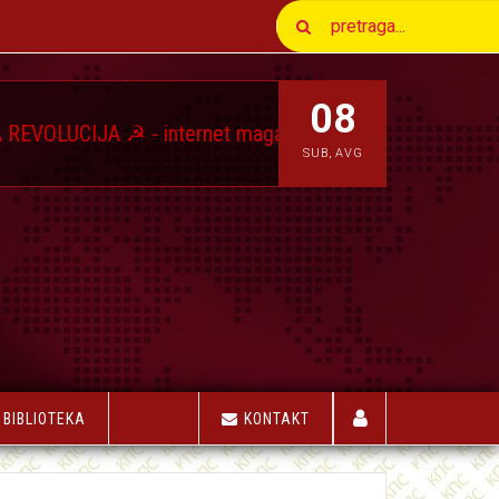
08
JA ☭ - internet magazin Komunističkog Pokreta Srbije
SUB
,
AVG
BIBLIOTEKA
KONTAKT