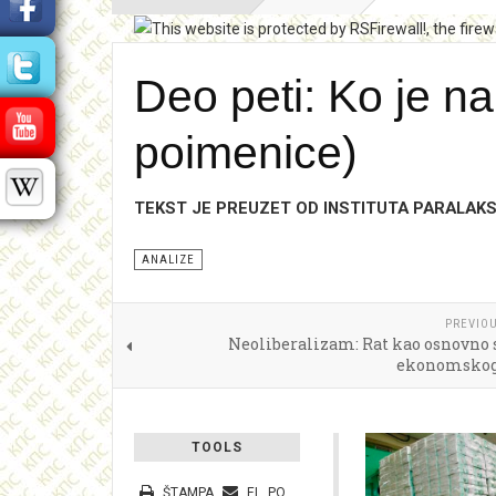
Deo peti: Ko je na 
poimenice)
TEKST JE PREUZET OD INSTITUTA PARALAK
ANALIZE
PREVIOU
Neoliberalizam: Rat kao osnovno 
ekonomskog 
TOOLS
ŠTAMPA
EL. POŠTA