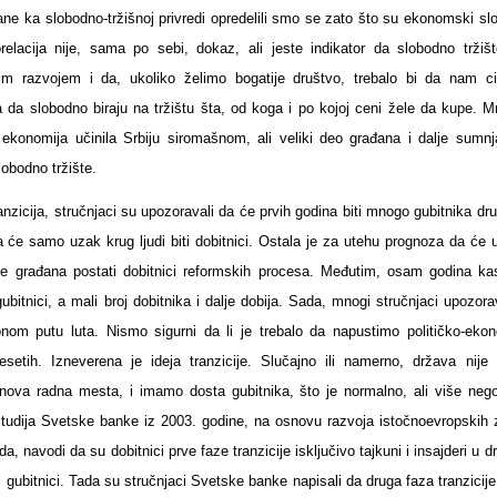
sane ka slobodno-tržišnoj privredi opredelili smo se zato što su ekonomski sl
elacija nije, sama po sebi, dokaz, ali jeste indikator da slobodno tržišt
 razvojem i da, ukoliko želimo bogatije društvo, trebalo bi da nam ci
a slobodno biraju na tržištu šta, od koga i po kojoj ceni žele da kupe. M
a ekonomija učinila Srbiju siromašnom, ali veliki deo građana i dalje sumnj
lobodno tržište.
ranzicija, stručnjaci su upozoravali da će prvih godina biti mnogo gubitnika dr
a će samo uzak krug ljudi biti dobitnici. Ostala je za utehu prognoza da će 
še građana postati dobitnici reformskih procesa. Međutim, osam godina kas
 gubitnici, a mali broj dobitnika i dalje dobija. Sada, mnogi stručnjaci upozor
onom putu luta. Nismo sigurni da li je trebalo da napustimo političko-eko
etih. Izneverena je ideja tranzicije. Slučajno ili namerno, država nije s
nova radna mesta, i imamo dosta gubitnika, što je normalno, ali više nego
Studija Svetske banke iz 2003. godine, na osnovu razvoja istočnoevropskih 
, navodi da su dobitnici prve faze tranzicije isključivo tajkuni i insajderi u 
 gubitnici. Tada su stručnjaci Svetske banke napisali da druga faza tranzicij