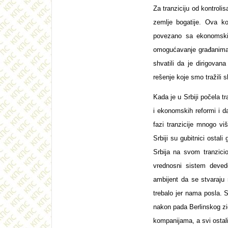
Za tranziciju od kontroli
zemlje bogatije. Ova kor
povezano sa ekonomskim
omogućavanje građanima d
shvatili da je dirigovan
rešenje koje smo tražili s
Kada je u Srbiji počela t
i ekonomskih reformi i d
fazi tranzicije mnogo vi
Srbiji su gubitnici ostali
Srbija na svom tranzici
vrednosni sistem devedes
ambijent da se stvaraju 
trebalo jer nama posla. 
nakon pada Berlinskog zida
kompanijama, a svi ostali