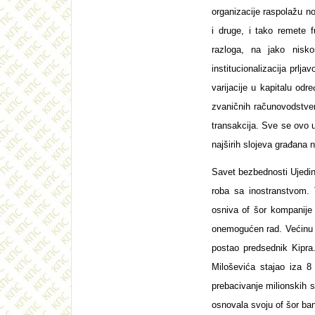
organizacije raspolažu n
i druge, i tako remete f
razloga, na jako nisk
institucionalizacija prlj
varijacije u kapitalu od
zvaničnih računovodstven
transakcija. Sve se ovo u
najširih slojeva građana n
Savet bezbednosti Ujedin
roba sa inostranstvom. 
osniva of šor kompanije 
onemogućen rad. Većinu t
postao predsednik Kipra.
Miloševića stajao iza 8
prebacivanje milionskih 
osnovala svoju of šor ban