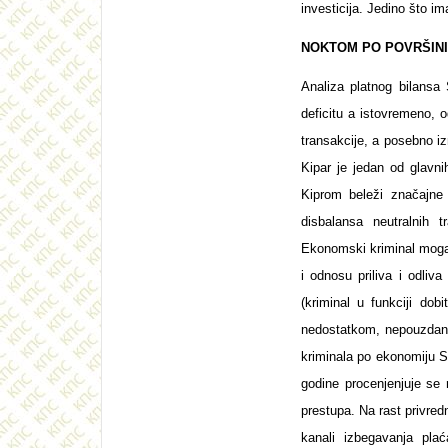
investicija. Jedino što im
NOKTOM PO POVRŠINI
Analiza platnog bilansa 
deficitu a istovremeno, 
transakcije, a posebno i
Kipar je jedan od glavni
Kiprom beleži značajne d
disbalansa neutralnih 
Ekonomski kriminal mogao
i odnosu priliva i odli
(kriminal u funkciji dob
nedostatkom, nepouzdano
kriminala po ekonomiju S
godine procenjenjuje se 
prestupa. Na rast privredn
kanali izbegavanja plaća