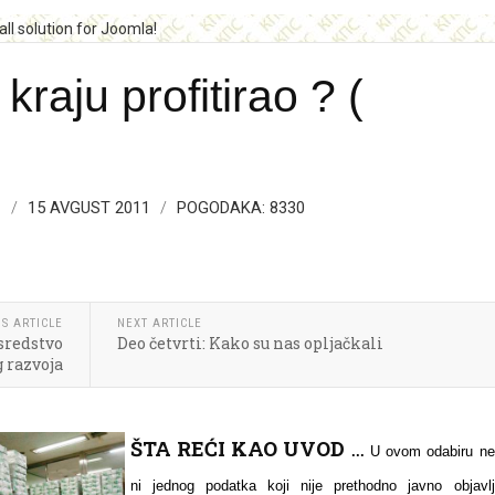
kraju profitirao ? (
S
15 AVGUST 2011
POGODAKA: 8330
S ARTICLE
NEXT ARTICLE
sredstvo
Deo četvrti: Kako su nas opljačkali
razvoja
ŠTA REĆI KAO UVOD
...
U ovom odabiru n
ni jednog podatka koji nije prethodno javno objavlj