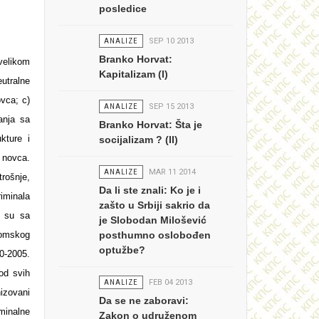
posledice
ANALIZE
SEP 10 2013
Branko Horvat:
velikom
Kapitalizam (I)
utralne
vca; c)
ANALIZE
SEP 15 2013
anja sa
Branko Horvat: Šta je
kture i
socijalizam ? (II)
 novca.
ANALIZE
MAR 11 2014
rošnje,
Da li ste znali: Ko je i
iminala
zašto u Srbiji sakrio da
i su sa
je Slobodan Milošević
nomskog
posthumno oslobođen
optužbe?
0-2005.
od svih
ANALIZE
FEB 04 2013
nizovani
Da se ne zaboravi:
minalne
Zakon o udruženom