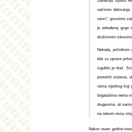
Današnju srpsku eli
načinom delovanja, 
senci”, govorimo zat
je određenoj grupi 
društvenim tokovima
Nekada, početkom go
bile su uprave priho
izgubilo je draž. Sv
poreskih sistema, u
nema nijednog koji 
bogatašima nema mno
drugovima, ali samo 
na nekom nivou stoj
Nakon osam godina tranzi