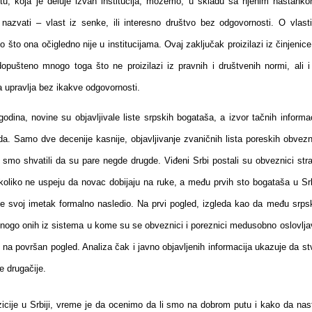
tu, koja je deluje izvan institucija, možemo, u skladu sa njenim nastanko
nazvati – vlast iz senke, ili interesno društvo bez odgovornosti. O vlasti
o što ona očigledno nije u institucijama. Ovaj zaključak proizilazi iz činjenic
dopušteno mnogo toga što ne proizilazi iz pravnih i društvenih normi, ali i
 upravlja bez ikakve odgovornosti.
dina, novine su objavljivale liste srpskih bogataša, a izvor tačnih informac
da. Samo dve decenije kasnije, objavljivanje zvaničnih lista poreskih obvezn
i smo shvatili da su pare negde drugde. Viđeni Srbi postali su obveznici str
koliko ne uspeju da novac dobijaju na ruke, a među prvih sto bogataša u Srbi
je svoj imetak formalno nasledio. Na prvi pogled, izgleda kao da među srps
go onih iz sistema u kome su se obveznici i poreznici medusobno oslovljav
na površan pogled. Analiza čak i javno objavljenih informacija ukazuje da st
e drugačije.
cije u Srbiji, vreme je da ocenimo da li smo na dobrom putu i kako da nas