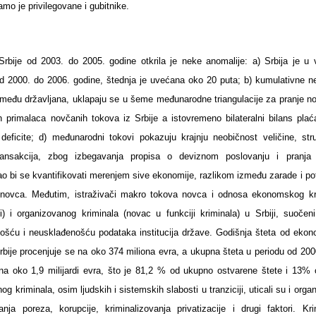
amo je privilegovane i gubitnike.
Srbije od 2003. do 2005. godine otkrila je neke anomalije: a) Srbija je u 
od 2000. do 2006. godine, štednja je uvećana oko 20 puta; b) kumulativne ne
zmeđu državljana, uklapaju se u šeme međunarodne triangulacije za pranje no
h primalaca novčanih tokova iz Srbije a istovremeno bilateralni bilans plać
eficite; d) međunarodni tokovi pokazuju krajnju neobičnost veličine, stru
transakcija, zbog izbegavanja propisa o deviznom poslovanju i pranja
 bi se kvantifikovati merenjem sive ekonomije, razlikom između zarade i pot
va novca. Međutim, istraživači makro tokova novca i odnosa ekonomskog kr
iti) i organizovanog kriminala (novac u funkciji kriminala) u Srbiji, suočen
šću i neusklađenošću podataka institucija države. Godišnja šteta od eko
rbije procenjuje se na oko 374 miliona evra, a ukupna šteta u periodu od 200
na oko 1,9 milijardi evra, što je 81,2 % od ukupno ostvarene štete i 13% 
og kriminala, osim ljudskih i sistemskih slabosti u tranziciji, uticali su i orga
nja poreza, korupcije, kriminalizovanja privatizacije i drugi faktori. Kri