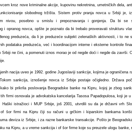
ovcem kroz nove kriminalne akcije, kupovinu nekretnina, umetničkih dela, ant
unkcionisanje slobodnog tržišta. Sistem protiv pranja novca u Srbiji je, i
om nivou, posebno u smislu i prepoznavanja i gonjenja. Da bi se s
avog i opranog novca, opšte je poznato da bi trebalo proveravati strukturu vla
ređenog preduzeća, da li je preduzeće subjekt zelenaških aktivnosti, i to ne
ih podataka preduzeća, već i koordinacijom interne i eksterne kontrole finan
 Srbiji ne čini, a pomenuti iznos morao je od negde doći i negde da završi. 
ije.
jenih nacija uveo je 1992. godine Jugoslaviji sankcije, kojima je ograničena
Tokom sankcija, iznošenje novca iz Srbije postaje očigledno. Država poč
kako bi prikrila poslovanja Beogradske banke na Kipru, kojoj je zbog sankc
ih firmi osnovala je advokatska kancelarija Tasosa Papadopulosa, koji je u 
 Haški istražioci i MUP Srbije, još 2001, utvrdili su da je državni vrh Sl
 of šor firmi na Kipru čiji su računi u grčkim i kiparskim bankama koriš
suma deviza iz Srbije, i za razne bankarske transakcije. Pošto je Beogradsk
ku na Kipru, a u vreme sankcija i of šor firme koje su preuzele ulogu banke, 