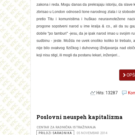
zakona i reda. Mogu danas da prekrajaju istoriju, da slave kr
zbrisao u London odnoseći tone narodnog zlata i iz slobodn
pretio Titu i komunistima i huškao neuravnotežene naci
progone sopstveni narod u ime kralja & co., ali da su ga
dobile ''po tamburi'' -jesu, da je ipak narod imao u svojim 
sudbinu - jeste. Možda ne uvek onoliko koliko bi trebalo, al
nije bilo ovakvog fizičkog i duhovnog iživljavanja nad obi
koji nisu stigl, ili mogli da postanu lekari, inženjeri...
OPŠI
Hits: 13287
Kom
Poslovni neuspeh kapitalizma
CENTAR ZA RADNIČKA ISTRAŽIVANJA
PRILOZI SARADNIKA
05 NOVEMBAR 2014