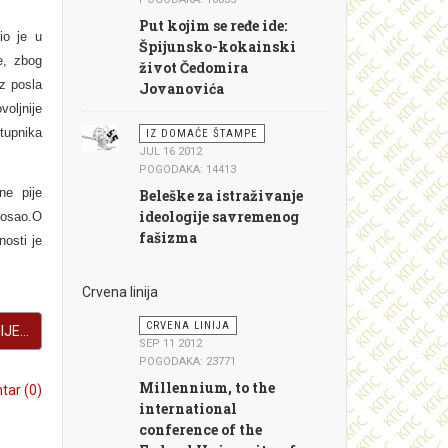
Put kojim se ređe ide:
io je u
Špijunsko-kokainski
e, zbog
život Čedomira
ez posla
Jovanovića
oljnije
stupnika
IZ DOMAĆE ŠTAMPE
JUL 16 2012
POGODAKA: 14413
ne pije
Beleške za istraživanje
ideologije savremenog
posao.O
fašizma
nosti je
Crvena linija
CRVENA LINIJA
JE...
SEP 11 2012
POGODAKA: 23771
Millennium, to the
ar (0)
international
conference of the