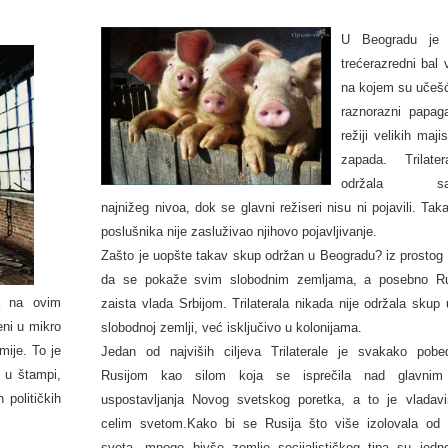
U Beogradu je 
trećerazredni bal
na kojem su učešć
raznorazni papaga
režiji velikih maji
zapada. Trilate
održala sas
najnižeg nivoa, dok se glavni režiseri nisu ni pojavili. Ta
poslušnika nije zasluživao njihovo pojavljivanje.
Zašto je uopšte takav skup održan u Beogradu? iz prostog 
da se pokaže svim slobodnim zemljama, a posebno Ru
ma na ovim
zaista vlada Srbijom. Trilaterala nikada nije održala skup
eni u mikro
slobodnoj zemlji, već isključivo u kolonijama.
mije. To je
Jedan od najviših ciljeva Trilaterale je svakako pob
 u štampi,
Rusijom kao silom koja se isprečila nad glavnim 
 političkih
uspostavljanja Novog svetskog poretka, a to je vladav
celim svetom.Kako bi se Rusija što više izolovala od 
sveta, mnoge bivše zemlje socijalističkog tipa su jedn