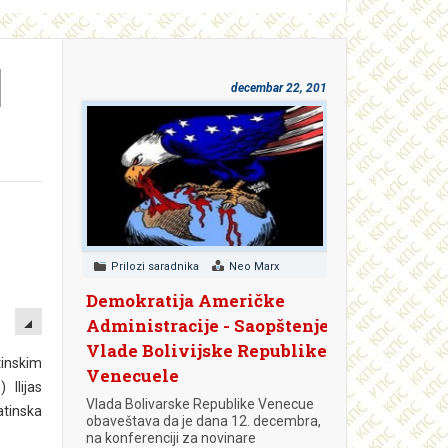
I
decembar 22, 2018
Prilozi saradnika
Neo Marx
Demokratija Američke
EMPTY
Administracije - Saopštenje
Vlade Bolivijske Republike
tinskim
Venecuele
Ilijas
Vlada Bolivarske Republike Venecue
atinska
obaveštava da je dana 12. decembra,
na konferenciji za novinare