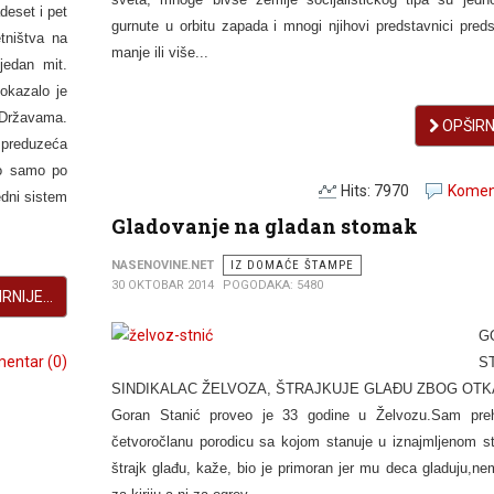
deset i pet
gurnute u orbitu zapada i mnogi njihovi predstavnici preds
tništva na
manje ili više...
jedan mit.
okazalo je
 Državama.
OPŠIRNI
h preduzeća
to samo po
Hits: 7970
Koment
edni sistem
Gladovanje na gladan stomak
NASENOVINE.NET
IZ DOMAĆE ŠTAMPE
30 OKTOBAR 2014
POGODAKA: 5480
RNIJE...
G
entar (0)
S
SINDIKALAC ŽELVOZA, ŠTRAJKUJE GLAĐU ZBOG OT
Goran Stanić proveo je 33 godine u Želvozu.Sam preh
četvoročlanu porodicu sa kojom stanuje u iznajmljenom s
štrajk glađu, kaže, bio je primoran jer mu deca gladuju,ne