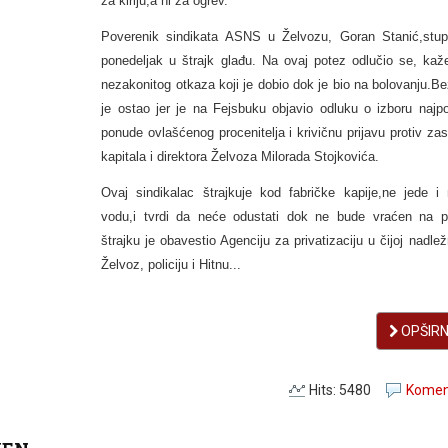
za kiriju,a ni za ogrev.
Poverenik sindikata ASNS u Želvozu, Goran Stanić,stup
ponedeljak u štrajk glađu. Na ovaj potez odlučio se, kaž
nezakonitog otkaza koji je dobio dok je bio na bolovanju.B
je ostao jer je na Fejsbuku objavio odluku o izboru najpov
ponude ovlašćenog procenitelja i krivičnu prijavu protiv za
kapitala i direktora Želvoza Milorada Stojkovića.
Ovaj sindikalac štrajkuje kod fabričke kapije,ne jede i 
vodu,i tvrdi da neće odustati dok ne bude vraćen na 
štrajku je obavestio Agenciju za privatizaciju u čijoj nadlež
Želvoz, policiju i Hitnu...
OPŠIRNI
Hits: 5480
Koment