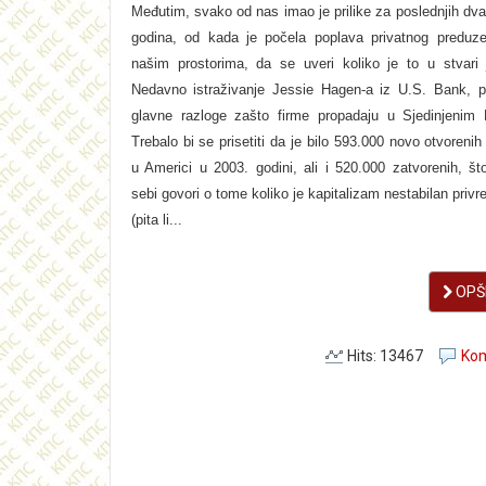
Međutim, svako od nas imao je prilike za poslednjih dva
godina, od kada je počela poplava privatnog preduze
našim prostorima, da se uveri koliko je to u stvari 
Nedavno istraživanje Jessie Hagen-a iz U.S. Bank, p
glavne razloge zašto firme propadaju u Sjedinjenim
Trebalo bi se prisetiti da je bilo 593.000 novo otvoreni
u Americi u 2003. godini, ali i 520.000 zatvorenih, š
sebi govori o tome koliko je kapitalizam nestabilan privr
(pita li...
OPŠI
Hits: 13467
Kom