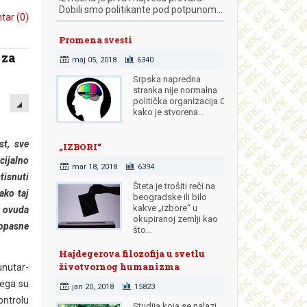
Dobili smo politikante pod potpunom…
ar (0)
Promena svesti
 za
maj 05, 2018
6340
Srpska napredna
stranka nije normalna
EMPTY
politička organizacija.Od
kako je stvorena…
st, sve
„IZBORI“
ijalno
mar 18, 2018
6394
tisnuti
Šteta je trošiti reči na
ako taj
beogradske ili bilo
kakve „izbore“ u
i ovuda
okupiranoj zemlji kao
pasne
što…
Hajdegerova filozofija u svetlu
životvornog humanizma
nutar-
čega su
jan 20, 2018
15823
ntrolu
Studija koja se nalazi