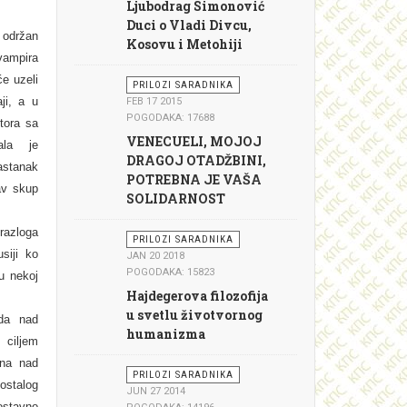
Ljubodrag Simonović
Duci o Vladi Divcu,
održan
Kosovu i Metohiji
 vampira
e uzeli
PRILOZI SARADNIKA
ji, a u
FEB 17 2015
POGODAKA: 17688
stora sa
VENECUELI, MOJOJ
rala je
DRAGOJ OTADŽBINI,
tanak
POTREBNA JE VAŠA
kav skup
SOLIDARNOST
razloga
PRILOZI SARADNIKA
siji ko
JAN 20 2018
POGODAKA: 15823
 u nekoj
Hajdegerova filozofija
u svetlu životvornog
eda nad
humanizma
ciljem
ina nad
PRILOZI SARADNIKA
ostalog
JUN 27 2014
ostavno