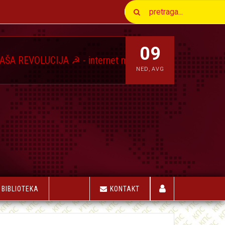
09
CIJA ☭ - internet magazin Komunističkog Pokreta Srbi
NED
,
AVG
BIBLIOTEKA
KONTAKT