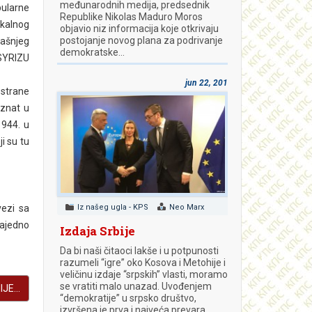
međunarodnih medija, predsednik
ularne
Republike Nikolas Maduro Moros
ikalnog
objavio niz informacija koje otkrivaju
postojanje novog plana za podrivanje
dašnjeg
demokratske…
 SYRIZU
jun 22, 2018
 strane
oznat u
1944. u
i su tu
vezi sa
Iz našeg ugla - KPS
Neo Marx
zajedno
Izdaja Srbije
Da bi naši čitaoci lakše i u potpunosti
razumeli “igre” oko Kosova i Metohije i
veličinu izdaje “srpskih” vlasti, moramo
se vratiti malo unazad. Uvođenjem
JE...
“demokratije” u srpsko društvo,
izvršena je prva i najveća prevara.