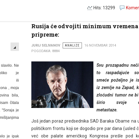
Hits: 13299
Koment
Rusija će odvojiti minimum vremena
pripreme:
EMPTY
JURIJ SELIVANOV
ANALIZE
16 NOVEMBAR 2014
POGODAKA: 8884
Svu prozapadnu neči
slavilo. Ne
to raspadajuće soc
liko je
smeće poželjno je is
na ili
iz zemlje na Zapad, k
 ona , moja
zloćudni tumor ne b
ovina bila,
širio svoje o
isam čitala
metastaze.
 ''Soraja je
mišljanjima
Još jedan poraz predsednika SAD Baraka Obame na u
političkom frontu koji se dogodio pre par dana (usled 
već obe palate američkog Kongresa prešle pod ko
ilo je ipak