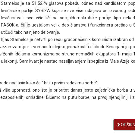
Stamelos je sa 51,52 % glasova pobedu odneo nad kandidatom pop
levičarske partije SYRIZA koja se sve vise udaljava od izvornog rad
levičarstva i sve više liči na socijaldemokratske partije tipa neka
PASOK-a, čiji je uostalom veliki deo članstva i funkcionera prešao u
utičući tako na njeno delovanje.
Ilijas Stamelos je četvrti po redu gradonačelnik komunista izabran od
 vezan za otpor i vrednosti ideje o jednakosti i slobodi. Kesarjani je p
di privrženih idejama komunizma od strane nemačkih okupatora 1. maja 
akoniji. Sam kvart je nastao naseljavanjem izbeglica iz Male Azije koj
ede naglasio kako će ’’ biti u prvim redovima borbe’’.
š više upornosti, ono što je prioritet danas jeste zajednička borba u 
ezaposlenih, omladine.
Bićemo na putu borbe, na prvoj njenoj liniji i 
OPŠIRNI