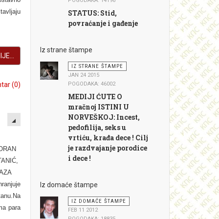
POGODAKA: 14196
tavljaju
STATUS: Stid,
povraćanje i gađenje
Iz strane štampe
JE...
IZ STRANE ŠTAMPE
JAN 24 2015
ar (0)
POGODAKA: 46002
MEDIJI ĆUTE O
mračnoj ISTINI U
EMPTY
NORVEŠKOJ: Incest,
pedofilija, seks u
vrtiću, krađa dece ! Cilj
je razdvajanje porodice
ORAN
i dece !
TANIĆ,
KAZA
ranjuje
Iz domaće štampe
tanu.Na
IZ DOMAĆE ŠTAMPE
ma para
FEB 11 2012
POGODAKA: 18835