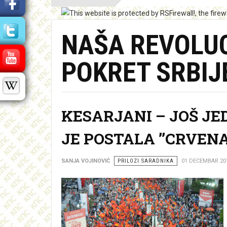
NAŠA REVOLUC
POKRET SRBIJ
KESARJANI – JOŠ JE
JE POSTALA ’’CRVENA’
SANJA VOJINOVIĆ
PRILOZI SARADNIKA
01 DECEMBAR 20