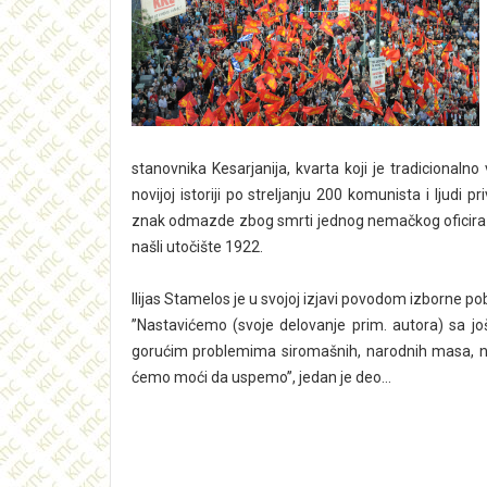
stanovnika Kesarjanija, kvarta koji je tradicionalno
novijoj istoriji po streljanju 200 komunista i lju
znak odmazde zbog smrti jednog nemačkog oficira u l
našli utočište 1922.
Ilijas Stamelos je u svojoj izjavi povodom izborne pob
’’Nastavićemo (svoje delovanje prim. autora) sa jo
gorućim problemima siromašnih, narodnih masa, n
ćemo moći da uspemo’’, jedan je deo...