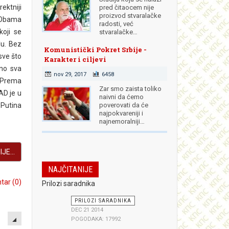
ektniji
pred čitaocem nije
proizvod stvaralačke
 Obama
radosti, već
oji se
stvaralačke…
lu. Bez
Komunistički Pokret Srbije -
sve što
Karakter i ciljevi
čno sva
nov 29, 2017
6458
. Prema
Zar smo zaista toliko
AD je u
naivni da ćemo
Putina
poverovati da će
najpokvareniji i
najnemoralniji…
JE...
NAJČITANIJE
ar (0)
Prilozi saradnika
PRILOZI SARADNIKA
EMPTY
DEC 21 2014
POGODAKA: 17992