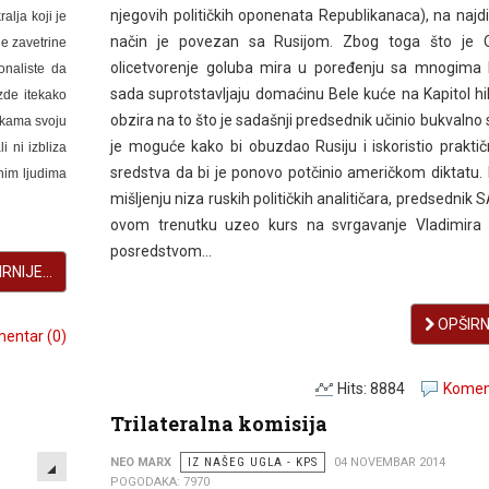
njegovih političkih oponenata Republikanaca), na najdir
alja koji je
način je povezan sa Rusijom. Zbog toga što je
e zavetrine
olicetvorenje goluba mira u poređenju sa mnogima k
onaliste da
sada suprotstavljaju domaćinu Bele kuće na Kapitol hi
zde itekako
obzira na to što je sadašnji predsednik učinio bukvalno 
rukama svoju
je moguće kako bi obuzdao Rusiju i iskoristio prakti
i ni izbliza
sredstva da bi je ponovo potčinio američkom diktatu
čnim ljudima
mišljenju niza ruskih političkih analitičara, predsednik S
ovom trenutku uzeo kurs na svrgavanje Vladimira 
posredstvom...
RNIJE...
OPŠIRNI
entar (0)
Hits: 8884
Koment
Trilateralna komisija
EMPTY
NEO MARX
IZ NAŠEG UGLA - KPS
04 NOVEMBAR 2014
POGODAKA: 7970