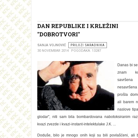
DAN REPUBLIKE I KRLEŽINI
''DOBROTVORI''
SANJA VOJNOVIĆ
PRILOZI SARADNIKA
30 NOVEMBAR 2014
POGODAKA: 13287
Danas bi se 
znam ko
savrše
nesavršena
prošla dom
ali barem n
naslove tipa
glodar'', niti sam bila bombardovana nabotoksiranim raz
kvazi zvezde i kvazi-instant-intelektulake J.K. ...
Doduše, bilo je mnogo onih koji su bili povlašćeni, ali b