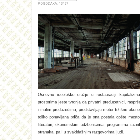
POGODAKA: 13467
Osnovno ideološko oružje u restauraciji kapitaliz
prostorima jeste tvrdnja da privatni preduzetnici, rasprš
i malim preduzećima, predstavljaju motor tržišne ekono
toliko ponavljana priča da je ona postala opšte mesto
literaturi, ekonomskim udžbenicima, programima raznih
stranaka, pa i u svakidašnjim razgovorima ljudi.