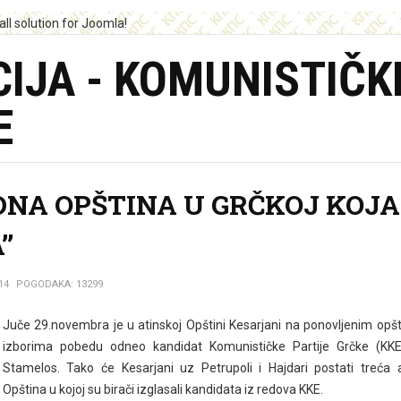
IJA - KOMUNISTIČK
E
DNA OPŠTINA U GRČKOJ KOJA
’
14
POGODAKA: 13299
Juče 29.novembra je u atinskoj Opštini Kesarjani na ponovljenim opš
izborima pobedu odneo kandidat Komunističke Partije Grčke (KKE) 
Stamelos. Tako će Kesarjani uz Petrupoli i Hajdari postati treća 
Opština u kojoj su birači izglasali kandidata iz redova KKE.