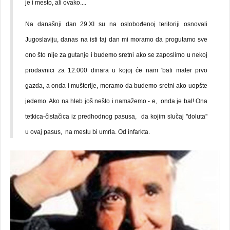
je i mesto, ali ovako....
Na današnji dan 29.XI su na oslobođenoj teritoriji osnovali
Jugoslaviju, danas na isti taj dan mi moramo da progutamo sve
ono što nije za gutanje i budemo sretni ako se zaposlimo u nekoj
prodavnici za 12.000 dinara u kojoj će nam 'bati mater prvo
gazda, a onda i mušterije, moramo da budemo sretni ako uopšte
jedemo. Ako na hleb još nešto i namažemo - e, onda je bal! Ona
tetkica-čistačica iz predhodnog pasusa, da kojim slučaj ''doluta''
u ovaj pasus, na mestu bi umrla. Od infarkta.