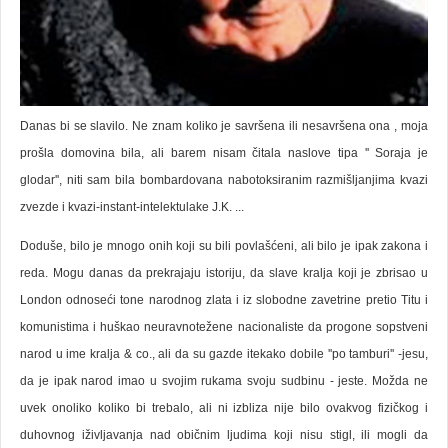
Danas bi se slavilo. Ne znam koliko je savršena ili nesavršena ona , moja
prošla domovina bila, ali barem nisam čitala naslove tipa '' Soraja je
glodar'', niti sam bila bombardovana nabotoksiranim razmišljanjima kvazi
zvezde i kvazi-instant-intelektulake J.K. ...
Doduše, bilo je mnogo onih koji su bili povlašćeni, ali bilo je ipak zakona i
reda. Mogu danas da prekrajaju istoriju, da slave kralja koji je zbrisao u
London odnoseći tone narodnog zlata i iz slobodne zavetrine pretio Titu i
komunistima i huškao neuravnotežene nacionaliste da progone sopstveni
narod u ime kralja & co., ali da su gazde itekako dobile ''po tamburi'' -jesu,
da je ipak narod imao u svojim rukama svoju sudbinu - jeste. Možda ne
uvek onoliko koliko bi trebalo, ali ni izbliza nije bilo ovakvog fizičkog i
duhovnog iživljavanja nad običnim ljudima koji nisu stigl, ili mogli da