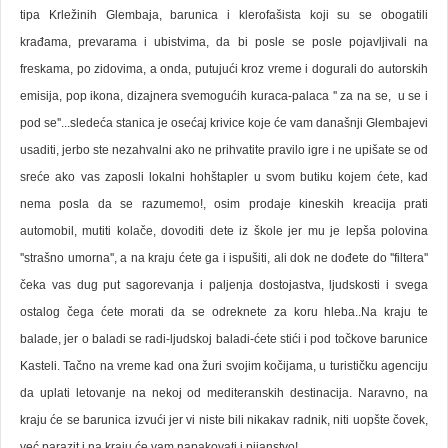
tipa Krležinih Glembaja, barunica i klerofašista koji su se obogatili
krađama, prevarama i ubistvima, da bi posle se posle pojavljivali na
freskama, po zidovima, a onda, putujući kroz vreme i dogurali do autorskih
emisija, pop ikona, dizajnera svemogućih kuraca-palaca '' za na se, u se i
pod se''...sledeća stanica je osećaj krivice koje će vam današnji Glembajevi
usaditi, jerbo ste nezahvalni ako ne prihvatite pravilo igre i ne upišate se od
sreće ako vas zaposli lokalni hohštapler u svom butiku kojem ćete, kad
nema posla da se razumemo!, osim prodaje kineskih kreacija prati
automobil, mutiti kolače, dovoditi dete iz škole jer mu je lepša polovina
''strašno umorna'', a na kraju ćete ga i ispušiti, ali dok ne dođete do ''filtera''
čeka vas dug put sagorevanja i paljenja dostojastva, ljudskosti i svega
ostalog čega ćete morati da se odreknete za koru hleba..Na kraju te
balade, jer o baladi se radi-ljudskoj baladi-ćete stići i pod točkove barunice
Kasteli. Tačno na vreme kad ona žuri svojim kočijama, u turističku agenciju
da uplati letovanje na nekoj od mediteranskih destinacija. Naravno, na
kraju će se barunica izvući jer vi niste bili nikakav radnik, niti uopšte čovek,
već parazit i na kraju će vam napakovati i pijanstvo!