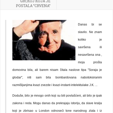
GRČKOJ KOJA JE
POSTALA ’’CRVENA’’
Danas bi se
slavilo. Ne znam
koliko je
savršena ili
nesavršena ona ,
moja prošla
domovina bila, ali barem nisam čitala naslove tipa ''Soraja je
glodar'', niti sam bila bombardovana nabotoksiranim
razmišljanjima kvazi zvezde i kvazi-instant-intelektulake J.K. ...
Doduše, bilo je mnogo onih koji su bili povlašćeni, ali bilo je ipak
zakona i reda. Mogu danas da prekrajaju istoriju, da slave kralja
koji je zbrisao u London odnoseći tone narodnog zlata i iz