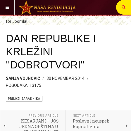
VI STE OVDE:
PRILOZI SARADNIKA
DAN REPUBLIKE I
KRLEŽINI
''DOBROTVORI''
SANJA VOJNOVIĆ
30 NOVEMBAR 2014
POGODAKA: 13175
PRILOZI SARADNIKA
PREVIOUS ARTICLE
NEXT ARTICLE
KESARJANI – JOŠ
Poslovni neuspeh
JEDNA OPŠTINA U
kapitalizma