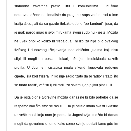
slobodne zavetrine pretio Titu i komunistima i huškao
neuravnotežene nacionaliste da progone sopstveni narod u ime
kralja & co., ali da su gazde itekako dobile ''po tamburi'' -jesu, da
je ipak narod imao u svojim rukama svoju sudbinu - jeste. Možda
ne uvek onoliko koliko bi trebalo, ali ni izbliza nije bilo ovakvog
fizičkog i duhovnog iživljavanja nad običnim ljudima koji nisu
stigl, ili mogli da postanu lekari, inženjeri, intelektualci raznih
profila. U Jugi je i čistačica imala vikend, kupovala redovno
cipele, išla kod frizera i niko nije radio ''zato da bi radio'' i ''zato što
se mora raditi'', već su ljudi radili za stvarnu, opipljivu platu...!!!
Da je ostalo one tvorevine možda danas ne bi bilo potrebe da se
raspemo kao što smo se rasuli...
Da je ostalo imalo svesti i klasne
rasvešćenosti koju nam je ponudila Jugoslavija, možda bi danas
mogli da govorimo o tome kako ćemo svinje poslati tamo gde im