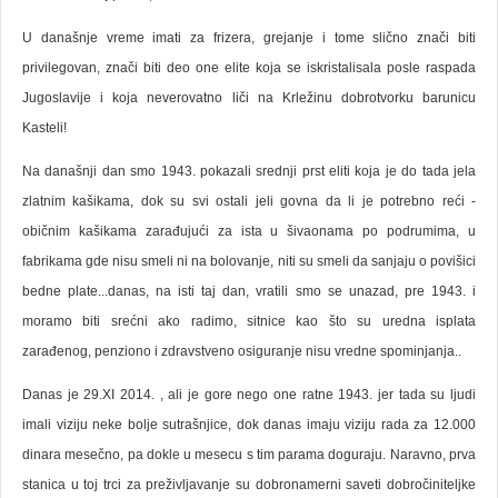
U današnje vreme imati za frizera, grejanje i tome slično znači biti
privilegovan, znači biti deo one elite koja se iskristalisala posle raspada
Jugoslavije i koja neverovatno liči na Krležinu dobrotvorku barunicu
Kasteli!
Na današnji dan smo 1943. pokazali srednji prst eliti koja je do tada jela
zlatnim kašikama, dok su svi ostali jeli govna da li je potrebno reći -
običnim kašikama zarađujući za ista u šivaonama po podrumima, u
fabrikama gde nisu smeli ni na bolovanje, niti su smeli da sanjaju o povišici
bedne plate...danas, na isti taj dan, vratili smo se unazad, pre 1943. i
moramo biti srećni ako radimo, sitnice kao što su uredna isplata
zarađenog, penziono i zdravstveno osiguranje nisu vredne spominjanja..
Danas je 29.XI 2014. , ali je gore nego one ratne 1943. jer tada su ljudi
imali viziju neke bolje sutrašnjice, dok danas imaju viziju rada za 12.000
dinara mesečno, pa dokle u mesecu s tim parama doguraju. Naravno, prva
stanica u toj trci za preživljavanje su dobronamerni saveti dobročiniteljke