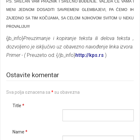
P.S. SREĆAN VAM PRAZNIK I SREĆNO BUĐENJE. VALJDA ĆE VAMA I
MENI JEDNOM DOSADITI SAVREMENI GLEMBAJEVI, PA ĆEMO IH
ZAJEDNO SA TIM KOČIJAMA, SA CELOM NJIHOVOM SVITOM U NEKU
PROVALIJU!!!
{jb_info}
Preuzimanje i kopiranje teksta ili delova teksta ,
dozvoljeno je isključivo uz obavezno navođenje linka izvora.
Primer - (
Preuzeto od: {/jb_info}
http://kps.rs
)
Ostavite komentar
Sva polja oznacena sa
*
su obavezna
Title
*
Name
*