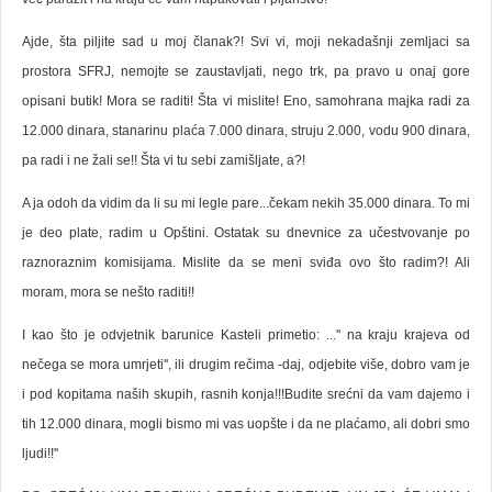
Ajde, šta piljite sad u moj članak?! Svi vi, moji nekadašnji zemljaci sa
prostora SFRJ, nemojte se zaustavljati, nego trk, pa pravo u onaj gore
opisani butik! Mora se raditi! Šta vi mislite! Eno, samohrana majka radi za
12.000 dinara, stanarinu plaća 7.000 dinara, struju 2.000, vodu 900 dinara,
pa radi i ne žali se!! Šta vi tu sebi zamišljate, a?!
A ja odoh da vidim da li su mi legle pare...čekam nekih 35.000 dinara. To mi
je deo plate, radim u Opštini. Ostatak su dnevnice za učestvovanje po
raznoraznim komisijama. Mislite da se meni sviđa ovo što radim?! Ali
moram, mora se nešto raditi!!
I kao što je odvjetnik barunice Kasteli primetio: ...'' na kraju krajeva od
nečega se mora umrjeti'', ili drugim rečima -daj, odjebite više, dobro vam je
i pod kopitama naših skupih, rasnih konja!!!Budite srećni da vam dajemo i
tih 12.000 dinara, mogli bismo mi vas uopšte i da ne plaćamo, ali dobri smo
ljudi!!''