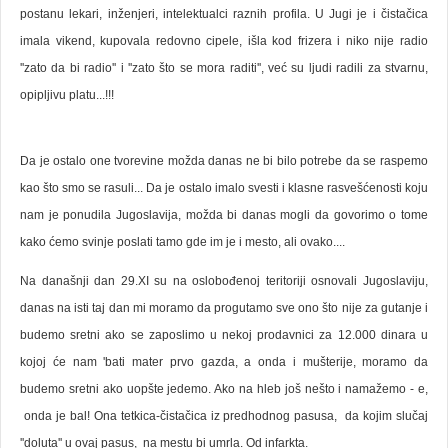
postanu lekari, inženjeri, intelektualci raznih profila. U Jugi je i čistačica
imala vikend, kupovala redovno cipele, išla kod frizera i niko nije radio
''zato da bi radio'' i ''zato što se mora raditi'', već su ljudi radili za stvarnu,
opipljivu platu...!!!
Da je ostalo one tvorevine možda danas ne bi bilo potrebe da se raspemo
kao što smo se rasuli... Da je ostalo imalo svesti i klasne rasvešćenosti koju
nam je ponudila Jugoslavija, možda bi danas mogli da govorimo o tome
kako ćemo svinje poslati tamo gde im je i mesto, ali ovako....
Na današnji dan 29.XI su na oslobođenoj teritoriji osnovali Jugoslaviju,
danas na isti taj dan
mi moramo da progutamo sve ono što nije za gutanje i
budemo sretni ako se zaposlimo u nekoj prodavnici za 12.000 dinara u
kojoj će nam 'bati mater prvo gazda, a onda i mušterije, moramo da
budemo sretni ako uopšte jedemo. Ako na hleb još nešto i namažemo - e,
onda je bal! Ona tetkica-čistačica iz predhodnog pasusa, da kojim slučaj
''doluta'' u ovaj pasus, na mestu bi umrla. Od infarkta.