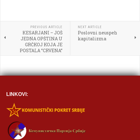



PREVIOUS ARTICLE
NEXT ARTICLE
KESARJANI – JOŠ
Poslovni neuspeh

JEDNA OPŠTINA U
kapitalizma
GRČKOJ KOJA JE
[BBCODE]
POSTALA ’’CRVENA’’
LINKOVI: