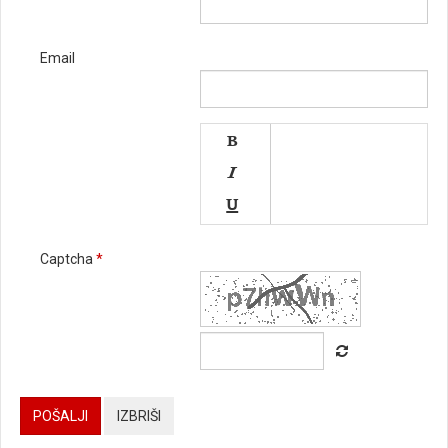
Email




Captcha
*






POŠALJI
IZBRIŠI
