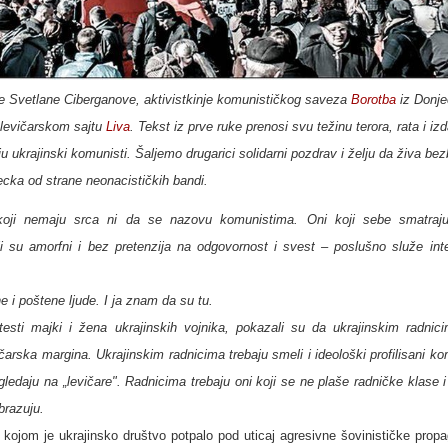
e Svetlane Ciberganove, aktivistkinje komunističkog saveza
Borotba
iz Donje
 levičarskom sajtu
Liva
. Tekst iz prve ruke prenosi svu težinu terora, rata i iz
ukrajinski komunisti. Šalјemo drugarici solidarni pozdrav i želјu da živa be
cka od strane neonacističkih bandi.
 koji nemaju srca ni da se nazovu komunistima. Oni koji sebe smatra
koji su amorfni i bez pretenzija na odgovornost i svest – poslušno služe int
i poštene lјude. I ja znam da su tu.
esti majki i žena ukrajinskih vojnika, pokazali su da ukrajinskim radnici
arska margina. Ukrajinskim radnicima trebaju smeli i ideološki profilisani ko
edaju na „levičare". Radnicima trebaju oni koji se ne plaše radničke klase i
brazuju.
kojom je ukrajinsko društvo potpalo pod uticaj agresivne šovinističke propa