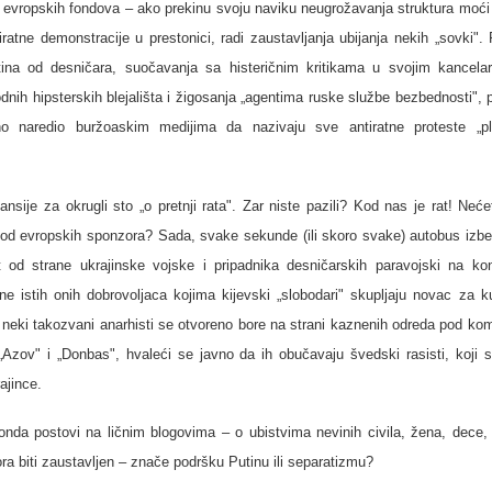
u evropskih fondova – ako prekinu svoju naviku neugrožavanja struktura moći 
ratne demonstracije u prestonici, radi zaustavlјanja ubijanja nekih „sovki". 
ina od desničara, suočavanja sa histeričnim kritikama u svojim kancelar
rodnih hipsterskih blejališta i žigosanja „agentima ruske službe bezbednosti", 
no naredio buržoaskim medijima da nazivaju sve antiratne proteste „p
ansije za okrugli sto „o pretnji rata". Zar niste pazili? Kod nas je rat! Neće
od evropskih sponzora? Sada, svake sekunde (ili skoro svake) autobus izbeg
od strane ukrajinske vojske i pripadnika desničarskih paravojski na kon
ne istih onih dobrovolјaca kojima kijevski „slobodari" skuplјaju novac za k
e, neki takozvani anarhisti se otvoreno bore na strani kaznenih odreda pod k
„Azov" i „Donbas", hvaleći se javno da ih obučavaju švedski rasisti, koji s
ajince.
 onda postovi na ličnim blogovima – o ubistvima nevinih civila, žena, dece, 
ra biti zaustavlјen – znače podršku Putinu ili separatizmu?