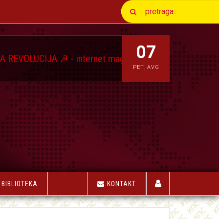
07
JA ☭ - internet magazin Komunističkog Pokreta Srbije
★
PET
,
AVG
BIBLIOTEKA
KONTAKT