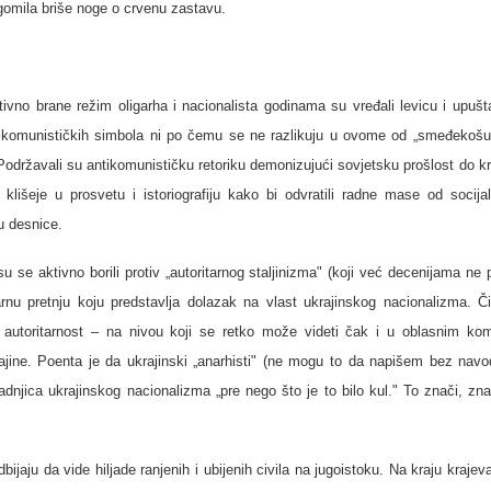
omila briše noge o crvenu zastavu.
ktivno brane režim oligarha i nacionalista godinama su vređali levicu i upušt
e komunističkih simbola ni po čemu se ne razlikuju u ovome od „smeđekošul
 Podržavali su antikomunističku retoriku demonizujući sovjetsku prošlost do kr
e klišeje u prosvetu i istoriografiju kako bi odvratili radne mase od socija
u desnice.
su se aktivno borili protiv „autoritarnog stalјinizma" (koji već decenijama ne p
arnu pretnju koju predstavlјa dolazak na vlast ukrajinskog nacionalizma. Či
 autoritarnost – na nivou koji se retko može videti čak i u oblasnim kom
ajine. Poenta je da ukrajinski „anarhisti" (ne mogu to da napišem bez navod
zadnjica ukrajinskog nacionalizma „pre nego što je to bilo kul." To znači, zn
ijaju da vide hilјade ranjenih i ubijenih civila na jugoistoku. Na kraju krajev