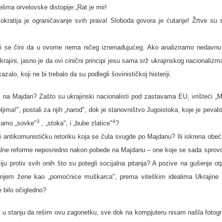
lima orvelovske distopije:„Rat je mir!
kratija je ograničavanje svih prava! Sloboda govora je ćutanje! Žrtve su sp
 se čini da u ovome nema ničeg iznenađujućeg. Ako analiziramo nedavnu i
krajini, jasno je da ovi cinični principi jesu sama srž ukrajinskog nacionalizm
lo, koji ne bi trebalo da su podlegli šovinističkoj histeriji.
išli na Majdan? Zašto su ukrajinski nacionalisti pod zastavama EU, vrišteći „
јima!", postali za njih „narod", dok je stanovništvo Jugoistoka, koje je pevalo
3
4
samo „sovke"
, „stoka", i „bube zlatice"
?
tili antikomunističku retoriku koja se čula svugde po Majdanu? Ili iskrena obe
jalne reforme neposredno nakon pobede na Majdanu – one koje se sada sprov
iju protiv svih onih što su potegli socijalna pitanja? A pozive na gušenje o
vanjem žene kao „pomoćnice muškarca", prema viteškim idealima Ukrajine
e bilo očigledno?
u stanju da rešim ovu zagonetku, sve dok na kompjuteru nisam našla fotogra