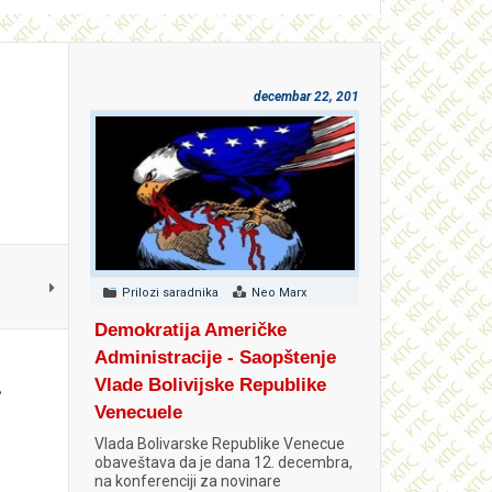
decembar 22, 2018
Prilozi saradnika
Neo Marx
Demokratija Američke
Administracije - Saopštenje
Vlade Bolivijske Republike
e
Venecuele
Vlada Bolivarske Republike Venecue
obaveštava da je dana 12. decembra,
na konferenciji za novinare