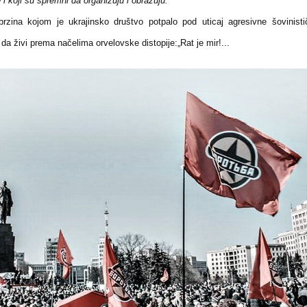
 i koji su spremni da organizuju i obrazuju.
rzina kojom je ukrajinsko društvo potpalo pod uticaj agresivne šovinisti
da živi prema načelima orvelovske distopije:„Rat je mir!...