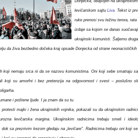
Donjecka, obajvlјen na ukrajinskom
levičarskom sajtu
Liva
. Tekst iz pr
ruke prenosi svu težinu terora, rata 
izdaje sa kojom se danas suočavaj
ukrajinski komunisti. Šalјemo drugar
 želјu da živa bezbedno dočeka kraj opsade Donjecka od strane neonacističkih
ih koji nemaju srca ni da se nazovu komunistima. Oni koji sebe smatraju s
rali koji su amorfni i bez pretenzija na odgovornost i svest – poslušno sl
oligarha.
mane i poštene lјude. I ja znam da su tu.
protesti majki i žena ukrajinskih vojnika, pokazali su da ukrajinskim radnic
urozna levičarska margina. Ukrajinskim radnicima trebaju smeli i ideolo
i, dok sa prezrivim kezom gledaju na „levičare". Radnicima trebaju oni koji s