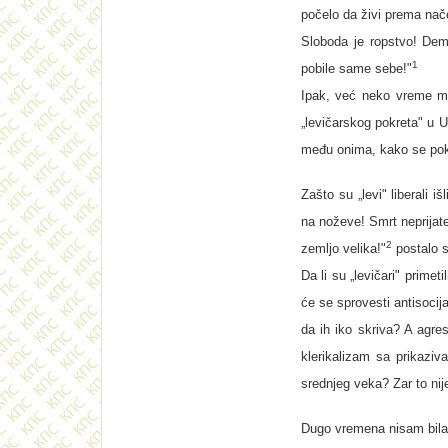
počelo da živi prema nače
Sloboda je ropstvo! Demo
1
pobile same sebe!"
Ipak, već neko vreme mi
„levičarskog pokreta" u U
među onima, kako se pokaza
Zašto su „levi" liberali 
na noževe! Smrt neprijatel
2
zemlјo velika!"
postalo 
Da li su „levičari" prime
će se sprovesti antisoci
da ih iko skriva? A agres
klerikalizam sa prikazi
srednjeg veka? Zar to nij
Dugo vremena nisam bila 