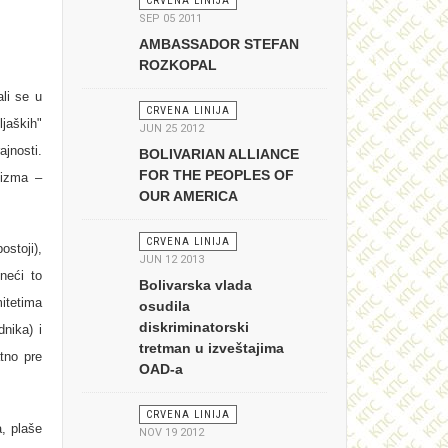
CRVENA LINIJA
SEP 05 2011
AMBASSADOR STEFAN
ROZKOPAL
ali se u
CRVENA LINIJA
јaških"
JUN 25 2012
ajnosti.
BOLIVARIAN ALLIANCE
FOR THE PEOPLES OF
lizma –
OUR AMERICA
CRVENA LINIJA
ostoji),
JUN 12 2013
neći to
Bolivarska vlada
itetima
osudila
diskriminatorski
nika) i
tretman u izveštajima
atno pre
OAD-a
CRVENA LINIJA
a, plaše
NOV 19 2012