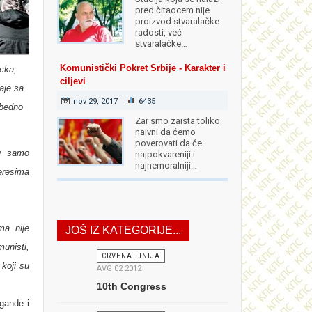
pred čitaocem nije
proizvod stvaralačke
radosti, već
stvaralačke…
Komunistički Pokret Srbije - Karakter i
cka,
ciljevi
daje sa
nov 29, 2017
6435
zbedno
Zar smo zaista toliko
naivni da ćemo
poverovati da će
ju samo
najpokvareniji i
najnemoralniji…
eresima
ma nije
JOŠ IZ KATEGORIJE...
munisti,
CRVENA LINIJA
 koji su
AVG 02 2012
10th Congress
gande i