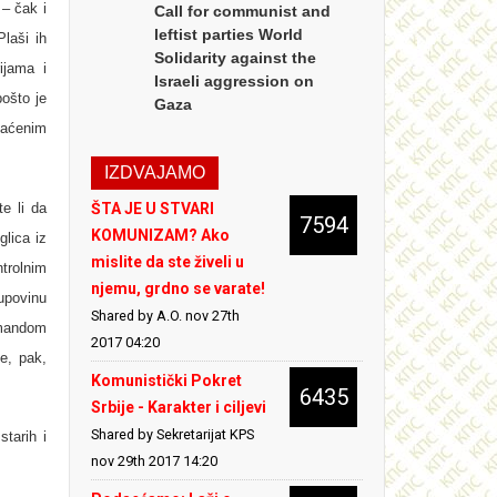
– čak i
Call for communist and
leftist parties World
Plaši ih
Solidarity against the
ijama i
Israeli aggression on
pošto je
Gaza
laćenim
IZDVAJAMO
te li da
ŠTA JE U STVARI
7594
KOMUNIZAM? Ako
lica iz
mislite da ste živeli u
trolnim
njemu, grdno se varate!
upovinu
Shared by A.O.
nov 27th
omandom
2017 04:20
e, pak,
Komunistički Pokret
6435
Srbije - Karakter i ciljevi
Shared by Sekretarijat KPS
starih i
nov 29th 2017 14:20