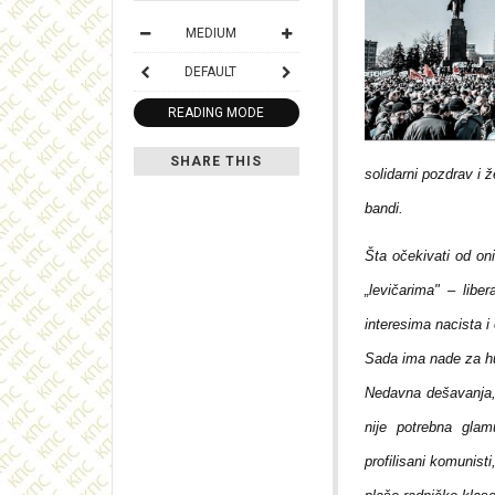
MEDIUM
DEFAULT
READING MODE
SHARE THIS
solidarni pozdrav i
bandi.
Šta očekivati od on
„levičarima" – libe
interesima nacista i 
Sada ima nade za hu
Nedavna dešavanja, 
nije potrebna glam
profilisani komunist