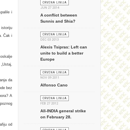
CRVENA LINIJA
JUN 27 2014
alile i
A conflict between
Sunnis and Shia?
storiju
CRVENA LINIJA
a. Čak i
DEC 03 2013
Alexis Tsipras: Left can
unite to build a better
Moskalјe
Europe
 „Ustaj,
CRVENA LINIJA
NOV 09 2011
ćanja da
Alfonso Cano
ode bez
tpora? A
CRVENA LINIJA
 poznog
FEB 27 2012
All-INDIA general strike
on February 28.
fiju od