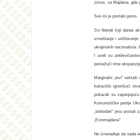
zimus, sa Majdana, gde g
Sve mi je postalo jasno.
Svi liberali koji danas a
izmeštanje i uništavanj
ukrajinskih nacionalista.
I uveli su antilevičarsk
pomažući time ekspanzij
Marginalni „levi" sektaši 
kukavički ignorišući stv
pokazali su zapanjujuću
Komunističke partije Ukr
„slobodari" jesu postali 
„Evromajdana".
Ne iznenađuje da sada odb