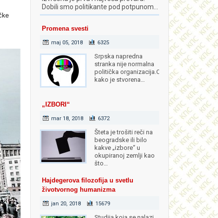
Dobili smo politikante pod potpunom…
čke
Promena svesti
maj 05, 2018
6325
Srpska napredna
stranka nije normalna
politička organizacija.Od
kako je stvorena…
„IZBORI“
mar 18, 2018
6372
Šteta je trošiti reči na
beogradske ili bilo
kakve „izbore“ u
okupiranoj zemlji kao
što…
Hajdegerova filozofija u svetlu
životvornog humanizma
jan 20, 2018
15679
Studija koja se nalazi