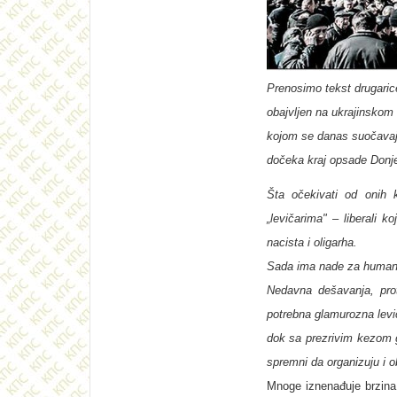
Prenosimo tekst drugaric
obajvlјen na ukrajinskom
kojom se danas suočavaju 
dočeka kraj opsade Donje
Šta očekivati od onih
„levičarima" – liberali 
nacista i oligarha.
Sada ima nade za humane 
Nedavna dešavanja, prot
potrebna glamurozna levič
dok sa prezrivim kezom gl
spremni da organizuju i o
Mnoge iznenađuje brzina 