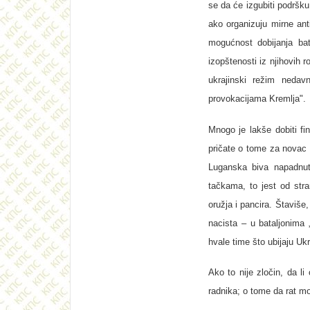
se da će izgubiti podršk
ako organizuju mirne anti
mogućnost dobijanja bat
izopštenosti iz njihovih 
ukrajinski režim nedav
provokacijama Kremlјa".
Mnogo je lakše dobiti fin
pričate o tome za novac 
Luganska biva napadnut 
tačkama, to jest od stra
oružja i pancira. Štaviš
nacista – u batalјonima 
hvale time što ubijaju Ukr
Ako to nije zločin, da li
radnika; o tome da rat mo