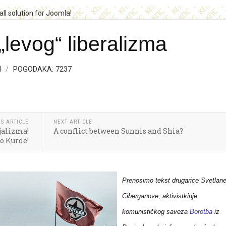
levog“ liberalizma
4
POGODAKA: 7237
S ARTICLE
NEXT ARTICLE
jalizma!
A conflict between Sunnis and Shia?
 Kurde!
Prenosimo tekst drugarice Svetlan
Ciberganove, aktivistkinje
komunističkog saveza
Borotba
iz