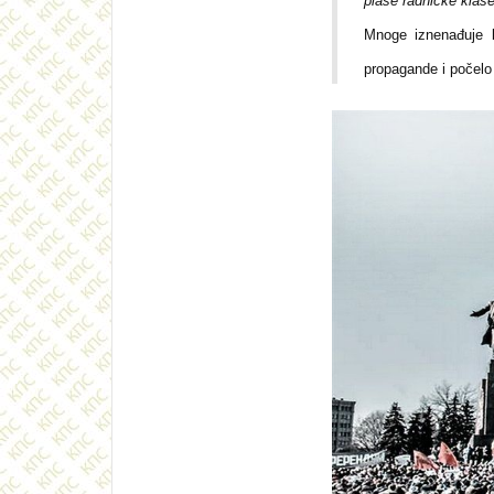
plaše radničke klase
Mnoge iznenađuje b
propagande i počelo 