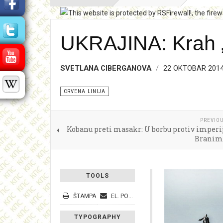
UKRAJINA: Krah „
SVETLANA CIBERGANOVA
22 OKTOBAR 201
CRVENA LINIJA
PREVIOU
Kobanu preti masakr: U borbu protiv imperi
Branimo
TOOLS
ŠTAMPA
EL. POŠTA
TYPOGRAPHY