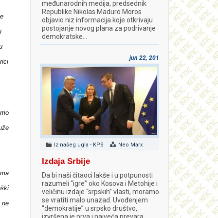
međunarodnih medija, predsednik
Republike Nikolas Maduro Moros
ve
objavio niz informacija koje otkrivaju
postojanje novog plana za podrivanje
i
demokratske…
u
jun 22, 2018
ici
amo
uže
Iz našeg ugla - KPS
Neo Marx
Izdaja Srbije
ima
Da bi naši čitaoci lakše i u potpunosti
razumeli “igre” oko Kosova i Metohije i
ški
veličinu izdaje “srpskih” vlasti, moramo
se vratiti malo unazad. Uvođenjem
e ne
“demokratije” u srpsko društvo,
izvršena je prva i najveća prevara.