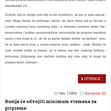
intelektulake J.K. ...
Doduše, bilo je mnogo onih koji su bili povlašćeni, ali bilo je ipak zakona i
reda. Mogu danas da prekrajaju istoriju, da slave kralja koji je zbrisao u
London odnoseći tone narodnog zlata i iz slobodne zavetrine pretio Titu i
komunistima i huškao neuravnotežene nacionaliste da progone sopstveni
narod u ime kralja & co., ali da su gazde itekako dobile ''po tamburi'' -jesu,
da je ipak narod imao u svojim rukama svoju sudbinu - jeste. Možda ne
uvek onoliko koliko bi trebalo, ali ni izbliza nije bilo ovakvog fizičkog i
duhovnog iživljavanja nad običnim ljudima koji nisu stigl, ili mogli da
postanu lekari, inženjeri...
OPŠIRNIJE...
Hits: 13304
Komentar (0)
Rusija će odvojiti minimum vremena za
pripreme: