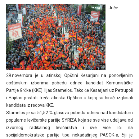
Juče
29.novembra je u atinskoj Opštini Kesarjani na ponovljenim
opštinskim izborima pobedu odneo kandidat Komunističke
Partije Grčke (KKE) Ilijas Stamelos. Tako će Kesarjani uz Petrupoli
i Hajdari postati treća atinska Opština u kojoj su birači izglasali
kandidata iz redova KKE.
Stamelos je sa 51,52 % glasova pobedu odneo nad kandidatom
popularne levičarske partije SYRIZA koja se sve vise udaljava od
izvornog radikalnog levičarstva i sve više liči na
socijaldemokratske partije tipa nekadašnjeg PASOK-a, čiji je