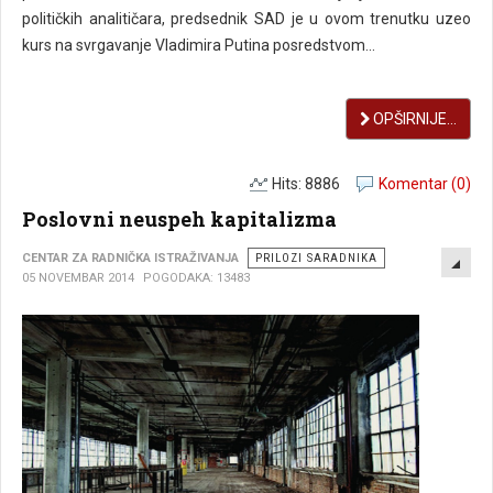
političkih analitičara, predsednik SAD je u ovom trenutku uzeo
kurs na svrgavanje Vladimira Putina posredstvom...
OPŠIRNIJE...
Hits: 8886
Komentar (0)
Poslovni neuspeh kapitalizma
EMP
CENTAR ZA RADNIČKA ISTRAŽIVANJA
PRILOZI SARADNIKA
05 NOVEMBAR 2014
POGODAKA: 13483