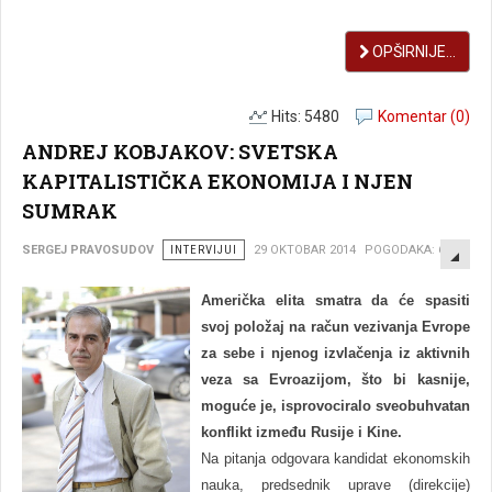
OPŠIRNIJE...
Hits: 5480
Komentar (0)
ANDREJ KOBJAKOV: SVETSKA
KAPITALISTIČKA EKONOMIJA I NJEN
SUMRAK
EMP
SERGEJ PRAVOSUDOV
INTERVIJUI
29 OKTOBAR 2014
POGODAKA: 6872
Američka elita smatra da će spasiti
svoj položaj na račun vezivanja Evrope
za sebe i njenog izvlačenja iz aktivnih
veza sa Evroazijom, što bi kasnije,
moguće je, isprovociralo sveobuhvatan
konflikt između Rusije i Kine.
Na pitanja odgovara kandidat ekonomskih
nauka, predsednik uprave (direkcije)