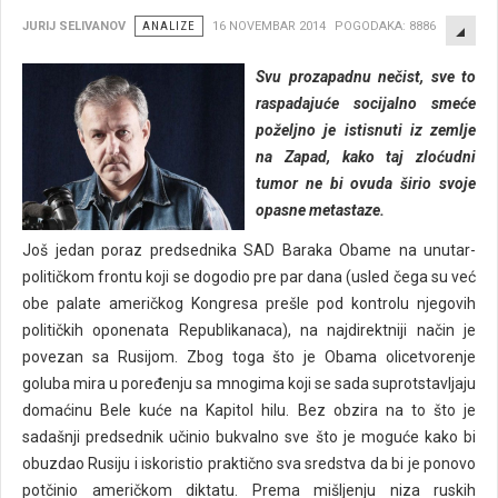
EMP
JURIJ SELIVANOV
ANALIZE
16 NOVEMBAR 2014
POGODAKA: 8886
Svu prozapadnu nečist, sve to
raspadajuće socijalno smeće
poželjno je istisnuti iz zemlje
na Zapad, kako taj zloćudni
tumor ne bi ovuda širio svoje
opasne metastaze.
Još jedan poraz predsednika SAD Baraka Obame na unutar-
političkom frontu koji se dogodio pre par dana (usled čega su već
obe palate američkog Kongresa prešle pod kontrolu njegovih
političkih oponenata Republikanaca), na najdirektniji način je
povezan sa Rusijom. Zbog toga što je Obama olicetvorenje
goluba mira u poređenju sa mnogima koji se sada suprotstavljaju
domaćinu Bele kuće na Kapitol hilu. Bez obzira na to što je
sadašnji predsednik učinio bukvalno sve što je moguće kako bi
obuzdao Rusiju i iskoristio praktično sva sredstva da bi je ponovo
potčinio američkom diktatu. Prema mišljenju niza ruskih