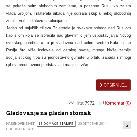
se pokaže svim slobodnim zemljama, a posebno Rusiji ko zaista
vlada Srbijom. Trilaterala nikada nije održala skup u nekoj slobodnoj
zemlji, već isključivo u kolonijama.
Jedan od najviših ciljeva Trilaterale je svakako pobeda nad Rusijom
kao silom koja se isprečila nad glavnim ciljem uspostavljanja Novog
svetskog poretka, a to je vladavina nad celim svetom.Kako bi se
Rusija što više izolovala od ostalog sveta, mnoge bivše zemlje
socijalističkog tipa su jednostavno gurnute u orbitu zapada i mnogi
njihovi predstavnici predstavljaju manje ili više...
OPŠIRNIJE...
Hits: 7972
Komentar (0)
Gladovanje na gladan stomak
EMP
NASENOVINE.NET
IZ DOMAĆE ŠTAMPE
30 OKTOBAR 2014
POGODAKA: 5480