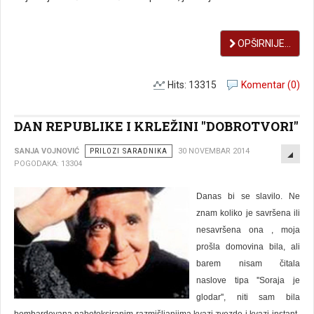
OPŠIRNIJE...
Hits: 13315
Komentar (0)
DAN REPUBLIKE I KRLEŽINI ''DOBROTVORI''
EMP
SANJA VOJNOVIĆ
PRILOZI SARADNIKA
30 NOVEMBAR 2014
POGODAKA: 13304
Danas bi se slavilo. Ne
znam koliko je savršena ili
nesavršena ona , moja
prošla domovina bila, ali
barem nisam čitala
naslove tipa ''Soraja je
glodar'', niti sam bila
bombardovana nabotoksiranim razmišljanjima kvazi zvezde i kvazi-instant-