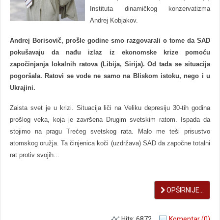
Instituta dinamičkog konzervatizma
Andrej Kobjakov.
Andrej Borisovič, prošle godine smo razgovarali o tome da SAD
pokušavaju da nađu izlaz iz ekonomske krize pomoću
započinjanja lokalnih ratova (Libija, Sirija). Od tada se situacija
pogoršala. Ratovi se vode ne samo na Bliskom istoku, nego i u
Ukrajini.
Zaista svet je u krizi. Situacija liči na Veliku depresiju 30-tih godina
prošlog veka, koja je završena Drugim svetskim ratom. Ispada da
stojimo na pragu Trećeg svetskog rata. Malo me teši prisustvo
atomskog oružja. Ta činjenica koči (uzdržava) SAD da započne totalni
rat protiv svojih...
OPŠIRNIJE...
Hits: 6872
Komentar (0)