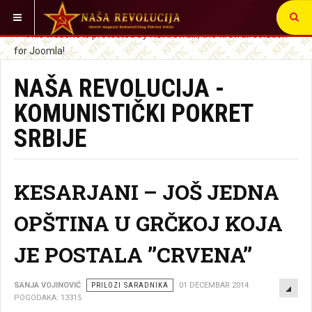
VI STE OVDE:
NAŠA REVOLUCIJA -
KOMUNISTIČKI POKRET
SRBIJE
KESARJANI – JOŠ JEDNA
OPŠTINA U GRČKOJ KOJA
JE POSTALA ’’CRVENA’’
EMP
SANJA VOJINOVIĆ
PRILOZI SARADNIKA
01 DECEMBAR 2014
POGODAKA: 13315