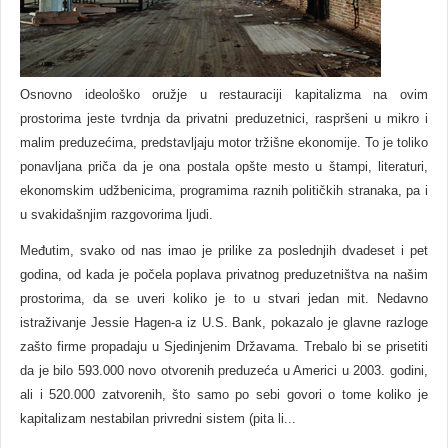
Osnovno ideološko oružje u restauraciji kapitalizma na ovim
prostorima jeste tvrdnja da privatni preduzetnici, raspršeni u mikro i
malim preduzećima, predstavljaju motor tržišne ekonomije. To je toliko
ponavljana priča da je ona postala opšte mesto u štampi, literaturi,
ekonomskim udžbenicima, programima raznih političkih stranaka, pa i
u svakidašnjim razgovorima ljudi.
Međutim, svako od nas imao je prilike za poslednjih dvadeset i pet
godina, od kada je počela poplava privatnog preduzetništva na našim
prostorima, da se uveri koliko je to u stvari jedan mit. Nedavno
istraživanje Jessie Hagen-a iz U.S. Bank, pokazalo je glavne razloge
zašto firme propadaju u Sjedinjenim Državama. Trebalo bi se prisetiti
da je bilo 593.000 novo otvorenih preduzeća u Americi u 2003. godini,
ali i 520.000 zatvorenih, što samo po sebi govori o tome koliko je
kapitalizam nestabilan privredni sistem (pita li...