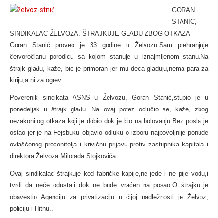
GORAN
STANIĆ,
SINDIKALAC ŽELVOZA, ŠTRAJKUJE GLAĐU ZBOG OTKAZA
Goran Stanić proveo je 33 godine u Želvozu.Sam prehranjuje
četvoročlanu porodicu sa kojom stanuje u iznajmljenom stanu.Na
štrajk glađu, kaže, bio je primoran jer mu deca gladuju,nema para za
kiriju,a ni za ogrev.
Poverenik sindikata ASNS u Želvozu, Goran Stanić,stupio je u
ponedeljak u štrajk glađu. Na ovaj potez odlučio se, kaže, zbog
nezakonitog otkaza koji je dobio dok je bio na bolovanju.Bez posla je
ostao jer je na Fejsbuku objavio odluku o izboru najpovoljnije ponude
ovlašćenog procenitelja i krivičnu prijavu protiv zastupnika kapitala i
direktora Želvoza Milorada Stojkovića.
Ovaj sindikalac štrajkuje kod fabričke kapije,ne jede i ne pije vodu,i
tvrdi da neće odustati dok ne bude vraćen na posao.O štrajku je
obavestio Agenciju za privatizaciju u čijoj nadležnosti je Želvoz,
policiju i Hitnu...