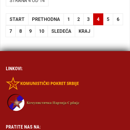
STRANA 4 OD 14
START
PRETHODNA
1
2
3
4
5
6
7
8
9
10
SLEDEĆA
KRAJ
LINKOVI:
PRATITE NAS NA: