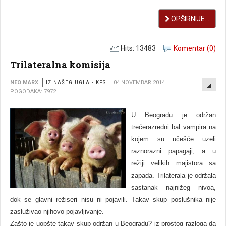
OPŠIRNIJE...
Hits: 13483
Komentar (0)
Trilateralna komisija
EMP
NEO MARX
IZ NAŠEG UGLA - KPS
04 NOVEMBAR 2014
POGODAKA: 7972
U Beogradu je održan
trećerazredni bal vampira na
kojem su učešće uzeli
raznorazni papagaji, a u
režiji velikih majistora sa
zapada. Trilaterala je održala
sastanak najnižeg nivoa,
dok se glavni režiseri nisu ni pojavili. Takav skup poslušnika nije
zasluživao njihovo pojavljivanje.
Zašto je uopšte takav skup održan u Beogradu? iz prostog razloga da