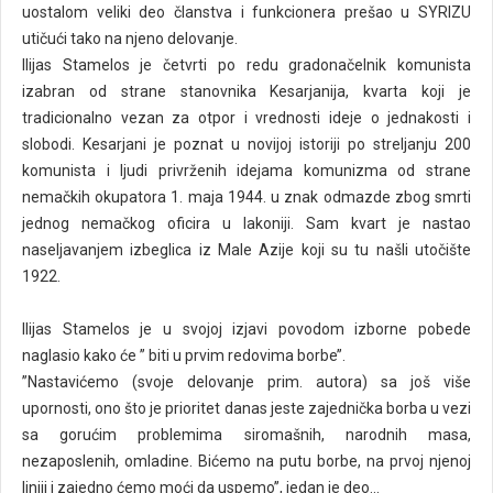
uostalom veliki deo članstva i funkcionera prešao u SYRIZU
utičući tako na njeno delovanje.
Ilijas Stamelos je četvrti po redu gradonačelnik komunista
izabran od strane stanovnika Kesarjanija, kvarta koji je
tradicionalno vezan za otpor i vrednosti ideje o jednakosti i
slobodi. Kesarjani je poznat u novijoj istoriji po streljanju 200
komunista i ljudi privrženih idejama komunizma od strane
nemačkih okupatora 1. maja 1944. u znak odmazde zbog smrti
jednog nemačkog oficira u lakoniji. Sam kvart je nastao
naseljavanjem izbeglica iz Male Azije koji su tu našli utočište
1922.
Ilijas Stamelos je u svojoj izjavi povodom izborne pobede
naglasio kako će ’’ biti u prvim redovima borbe’’.
’’Nastavićemo (svoje delovanje prim. autora) sa još više
upornosti, ono što je prioritet danas jeste zajednička borba u vezi
sa gorućim problemima siromašnih, narodnih masa,
nezaposlenih, omladine.
Bićemo na putu borbe, na prvoj njenoj
liniji i zajedno ćemo moći da uspemo’’, jedan je deo...