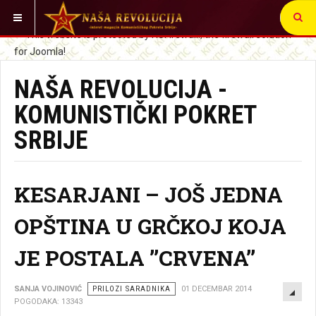
VI STE OVDE:
NAŠA REVOLUCIJA -
KOMUNISTIČKI POKRET
SRBIJE
KESARJANI – JOŠ JEDNA
OPŠTINA U GRČKOJ KOJA
JE POSTALA ’’CRVENA’’
EMP
SANJA VOJINOVIĆ
PRILOZI SARADNIKA
01 DECEMBAR 2014
POGODAKA: 13343