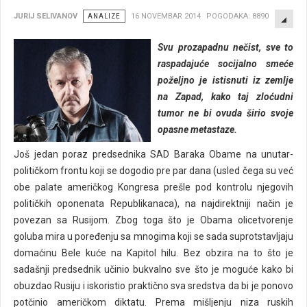
EMP
JURIJ SELIVANOV
ANALIZE
16 NOVEMBAR 2014
POGODAKA: 8890
Svu prozapadnu nečist, sve to
raspadajuće socijalno smeće
poželjno je istisnuti iz zemlje
na Zapad, kako taj zloćudni
tumor ne bi ovuda širio svoje
opasne metastaze.
Još jedan poraz predsednika SAD Baraka Obame na unutar-
političkom frontu koji se dogodio pre par dana (usled čega su već
obe palate američkog Kongresa prešle pod kontrolu njegovih
političkih oponenata Republikanaca), na najdirektniji način je
povezan sa Rusijom. Zbog toga što je Obama olicetvorenje
goluba mira u poređenju sa mnogima koji se sada suprotstavljaju
domaćinu Bele kuće na Kapitol hilu. Bez obzira na to što je
sadašnji predsednik učinio bukvalno sve što je moguće kako bi
obuzdao Rusiju i iskoristio praktično sva sredstva da bi je ponovo
potčinio američkom diktatu. Prema mišljenju niza ruskih