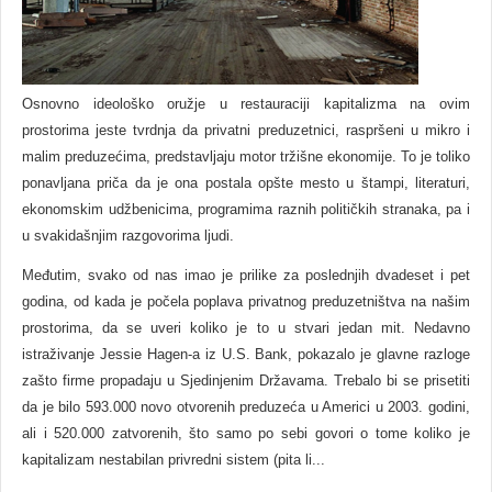
Osnovno ideološko oružje u restauraciji kapitalizma na ovim
prostorima jeste tvrdnja da privatni preduzetnici, raspršeni u mikro i
malim preduzećima, predstavljaju motor tržišne ekonomije. To je toliko
ponavljana priča da je ona postala opšte mesto u štampi, literaturi,
ekonomskim udžbenicima, programima raznih političkih stranaka, pa i
u svakidašnjim razgovorima ljudi.
Međutim, svako od nas imao je prilike za poslednjih dvadeset i pet
godina, od kada je počela poplava privatnog preduzetništva na našim
prostorima, da se uveri koliko je to u stvari jedan mit. Nedavno
istraživanje Jessie Hagen-a iz U.S. Bank, pokazalo je glavne razloge
zašto firme propadaju u Sjedinjenim Državama. Trebalo bi se prisetiti
da je bilo 593.000 novo otvorenih preduzeća u Americi u 2003. godini,
ali i 520.000 zatvorenih, što samo po sebi govori o tome koliko je
kapitalizam nestabilan privredni sistem (pita li...