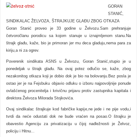
GORAN
STANIĆ,
SINDIKALAC ŽELVOZA, ŠTRAJKUJE GLAĐU ZBOG OTKAZA
Goran Stanić proveo je 33 godine u Želvozu.Sam prehranjuje
četvoročlanu porodicu sa kojom stanuje u iznajmljenom stanu.Na
štrajk glađu, kaže, bio je primoran jer mu deca gladuju,nema para za
kiriju,a ni za ogrev.
Poverenik sindikata ASNS u Želvozu, Goran Stanić,stupio je u
ponedeljak u štrajk glađu. Na ovaj potez odlučio se, kaže, zbog
nezakonitog otkaza koji je dobio dok je bio na bolovanju.Bez posla je
ostao jer je na Fejsbuku objavio odluku o izboru najpovoljnije ponude
ovlašćenog procenitelja i krivičnu prijavu protiv zastupnika kapitala i
direktora Želvoza Milorada Stojkovića.
Ovaj sindikalac štrajkuje kod fabričke kapije,ne jede i ne pije vodu,i
tvrdi da neće odustati dok ne bude vraćen na posao.O štrajku je
obavestio Agenciju za privatizaciju u čijoj nadležnosti je Želvoz,
policiju i Hitnu...