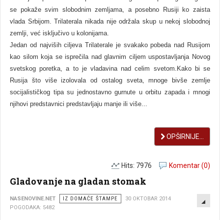
se pokaže svim slobodnim zemljama, a posebno Rusiji ko zaista
vlada Srbijom. Trilaterala nikada nije održala skup u nekoj slobodnoj
zemlji, već isključivo u kolonijama.
Jedan od najviših ciljeva Trilaterale je svakako pobeda nad Rusijom
kao silom koja se isprečila nad glavnim ciljem uspostavljanja Novog
svetskog poretka, a to je vladavina nad celim svetom.Kako bi se
Rusija što više izolovala od ostalog sveta, mnoge bivše zemlje
socijalističkog tipa su jednostavno gurnute u orbitu zapada i mnogi
njihovi predstavnici predstavljaju manje ili više...
OPŠIRNIJE...
Hits: 7976
Komentar (0)
Gladovanje na gladan stomak
EMP
NASENOVINE.NET
IZ DOMAĆE ŠTAMPE
30 OKTOBAR 2014
POGODAKA: 5482