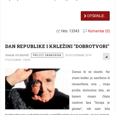
OPŠIRNIJE...
Hits: 13343
Komentar (0)
DAN REPUBLIKE I KRLEŽINI ''DOBROTVORI''
EMP
SANJA VOJNOVIĆ
PRILOZI SARADNIKA
30 NOVEMBAR 2014
POGODAKA: 13329
Danas bi se slavilo. Ne
znam koliko je savršena ili
nesavršena ona , moja
prošla domovina bila, ali
barem nisam čitala
naslove tipa ''Soraja je
glodar'', niti sam bila
bombardovana nabotoksiranim razmišljanjima kvazi zvezde i kvazi-instant-