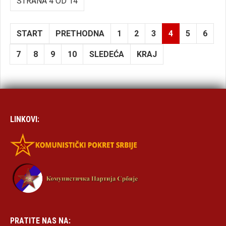
STRANA 4 OD 14
START
PRETHODNA
1
2
3
4
5
6
7
8
9
10
SLEDEĆA
KRAJ
LINKOVI:
PRATITE NAS NA: