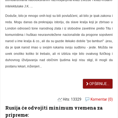
intelektulake J.K. ...
Doduše, bilo je mnogo onih koji su bili povlašćeni, ali bilo je ipak zakona i
reda. Mogu danas da prekrajaju istoriju, da slave kralja koji je zbrisao u
London odnoseći tone narodnog zlata i iz slobodne zavetrine pretio Titu i
komunistima i huškao neuravnotežene nacionaliste da progone sopstveni
narod u ime kralja & co., ali da su gazde itekako dobile ''po tamburi'' -jesu,
da je ipak narod imao u svojim rukama svoju sudbinu - jeste. Možda ne
uvek onoliko koliko bi trebalo, ali ni izbliza nije bilo ovakvog fizičkog i
duhovnog iživljavanja nad običnim ljudima koji nisu stigl, ili mogli da
postanu lekari, inženjeri...
OPŠIRNIJE...
Hits: 13329
Komentar (0)
Rusija će odvojiti minimum vremena za
pripreme: