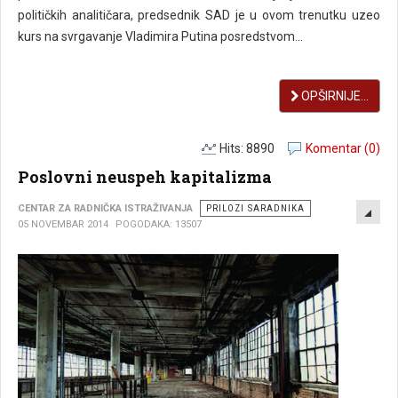
političkih analitičara, predsednik SAD je u ovom trenutku uzeo
kurs na svrgavanje Vladimira Putina posredstvom...
OPŠIRNIJE...
Hits: 8890
Komentar (0)
Poslovni neuspeh kapitalizma
EMP
CENTAR ZA RADNIČKA ISTRAŽIVANJA
PRILOZI SARADNIKA
05 NOVEMBAR 2014
POGODAKA: 13507