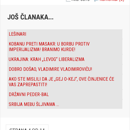
JOŠ ČLANAKA...
LEŠINARI
KOBANU PRETI MASAKR: U BORBU PROTIV
IMPERIJALIZMA! BRANIMO KURDE!
UKRAJINA: KRAH „LEVOG“ LIBERALIZMA
DOBRO DOŠAO, VLADIMIRE VLADIMIROVIČU!
AKO STE MISLILI DA JE „GEJ O-KEJ“, OVE ČINJENICE ĆE
VAS ZAPREPASTITI!
DRŽAVNI PEDER-BAL
SRBIJA MEĐU ŠLJIVAMA ...