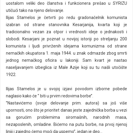
uostalom veliki deo članstva i funkcionera prešao u SYRIZU
utičući tako na njeno delovanje.
Ilijas Stamelos je četvrti po redu gradonačelnik komunista
izabran od strane stanovnika Kesarjanija, kvarta koji je
tradicionalno vezan za otpor i vrednosti ideje o jednakosti i
slobodi. Kesarjani je poznat u novijoj istoriji po streljanju 200
komunista i ljudi privrženih idejama komunizma od strane
nemačkih okupatora 1. maja 1944. u znak odmazde zbog smrti
jednog nemačkog oficira u lakoniji. Sam kvart je nastao
naseljavanjem izbeglica iz Male Azije koji su tu našli utočište
1922.
Ilijas Stamelos je u svojoj izjavi povodom izborne pobede
naglasio kako će ’’ biti u prvim redovima borbe’’.
’’Nastavićemo (svoje delovanje prim. autora) sa još više
upornosti, ono što je prioritet danas jeste zajednička borba u vezi
sa gorućim problemima siromašnih, narodnih masa,
nezaposlenih, omladine.
Bićemo na putu borbe, na prvoj njenoj
liniji i zajedno ćemo moći da uspemo’’, jedan je deo...