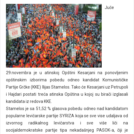
Juče
29.novembra je u atinskoj Opštini Kesarjani na ponovljenim
opštinskim izborima pobedu odneo kandidat Komunističke
Partije Grčke (KKE) Ilijas Stamelos. Tako će Kesarjani uz Petrupoli
i Hajdari postati treća atinska Opština u kojoj su birači izglasali
kandidata iz redova KKE.
Stamelos je sa 51,52 % glasova pobedu odneo nad kandidatom
popularne levičarske partije SYRIZA koja se sve vise udaljava od
izvornog radikalnog levičarstva i sve više liči na
socijaldemokratske partije tipa nekadašnjeg PASOK-a, čiji je