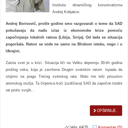
Instituta dinamičkog konzervatizma
Andrej Kobjakov.
Andrej Borisovič, prošle godine smo razgovarali o tome da SAD
pokušavaju da nađu izlaz iz ekonomske krize pomoću
započinjanja lokalnih ratova (Libija, Sirija). Od tada se situacija
pogoršala. Ratovi se vode ne samo na Bliskom istoku, nego i u
Ukrajini.
Zaista svet je u krizi. Situacija liči na Veliku depresiju 30-tih godina
prošlog veka, koja je završena Drugim svetskim ratom. Ispada da
stojimo na pragu Trećeg svetskog rata. Malo me teši prisustvo
atomskog oružja. Ta činjenica koči (uzdržava) SAD da započne totalni
rat protiv svojih...
OPŠIRNIJE...
Hits: 6875
Komentar (0)