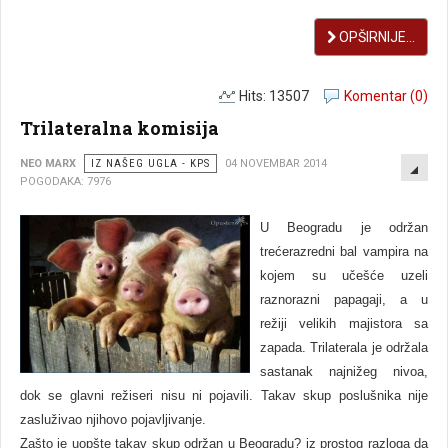
OPŠIRNIJE...
Hits: 13507
Komentar (0)
Trilateralna komisija
EMP
NEO MARX
IZ NAŠEG UGLA - KPS
04 NOVEMBAR 2014
POGODAKA: 7976
U Beogradu je održan
trećerazredni bal vampira na
kojem su učešće uzeli
raznorazni papagaji, a u
režiji velikih majistora sa
zapada. Trilaterala je održala
sastanak najnižeg nivoa,
dok se glavni režiseri nisu ni pojavili. Takav skup poslušnika nije
zasluživao njihovo pojavljivanje.
Zašto je uopšte takav skup održan u Beogradu? iz prostog razloga da