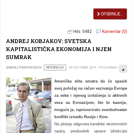
OPŠIRNIJE...
Hits: 5482
Komentar (0)
ANDREJ KOBJAKOV: SVETSKA
KAPITALISTIČKA EKONOMIJA I NJEN
SUMRAK
EMP
SERGEJ PRAVOSUDOV
INTERVIJUI
29 OKTOBAR 2014
POGODAKA: 6875
Američka elita smatra da će spasiti
svoj položaj na račun vezivanja Evrope
za sebe i njenog izvlačenja iz aktivnih
veza sa Evroazijom, što bi kasnije,
moguće je, isprovociralo sveobuhvatan
konflikt između Rusije i Kine.
Na pitanja odgovara kandidat ekonomskih
nauka, predsednik uprave (direkcije)