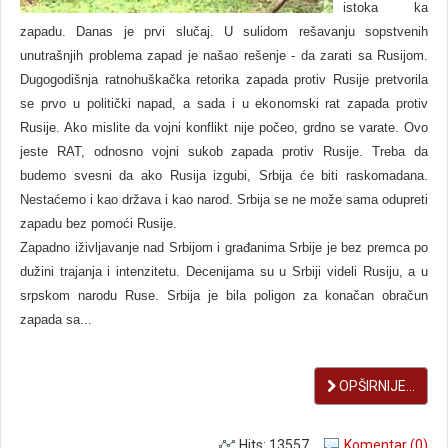
istoka ka
zapadu. Danas je prvi slučaj. U sulidom rešavanju sopstvenih
unutrašnjih problema zapad je našao rešenje - da zarati sa Rusijom.
Dugogodišnja ratnohuškačka retorika zapada protiv Rusije pretvorila
se prvo u politički napad, a sada i u ekonomski rat zapada protiv
Rusije. Ako mislite da vojni konflikt nije počeo, grdno se varate. Ovo
jeste RAT, odnosno vojni sukob zapada protiv Rusije. Treba da
budemo svesni da ako Rusija izgubi, Srbija će biti raskomadana.
Nestaćemo i kao država i kao narod. Srbija se ne može sama odupreti
zapadu bez pomoći Rusije.
Zapadno iživljavanje nad Srbijom i građanima Srbije je bez premca po
dužini trajanja i intenzitetu. Decenijama su u Srbiji videli Rusiju, a u
srpskom narodu Ruse. Srbija je bila poligon za konačan obračun
zapada sa...
OPŠIRNIJE...
Hits: 13557
Komentar (0)