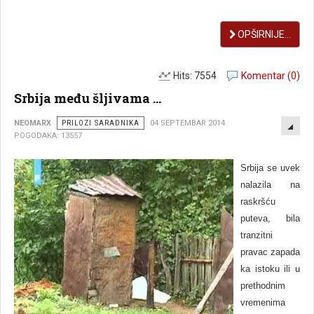
OPŠIRNIJE...
Hits: 7554
Komentar (0)
Srbija među šljivama ...
EMP
NEOMARX
PRILOZI SARADNIKA
04 SEPTEMBAR 2014
POGODAKA: 13557
Srbija se uvek
nalazila na
raskršću
puteva, bila
tranzitni
pravac zapada
ka istoku ili u
prethodnim
vremenima