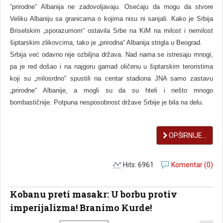
“prirodne” Albanija ne zadovoljavaju. Osećaju da mogu da stvore
Veliku Albaniju sa granicama o kojima nisu ni sanjali. Kako je Srbija
Briselskim „sporazumom“ ostavila Srbe na KiM na milost i nemilost
šiptarskim zlikovcima, tako je „prirodna“ Albanija strigla u Beograd.
Srbija već odavno nije ozbiljna država. Nad nama se istresaju mnogi,
pa je red došao i na najgoru gamad oličenu u šiptarskim teroristima
koji su „milosrdno“ spustili na centar stadiona JNA samo zastavu
„prirodne“ Albanije, a mogli su da su hteli i nešto mnogo
bombastičnije. Potpuna nesposobnost države Srbije je bila na delu.
OPŠIRNIJE...
Hits: 6961
Komentar (0)
Kobanu preti masakr: U borbu protiv
imperijalizma! Branimo Kurde!