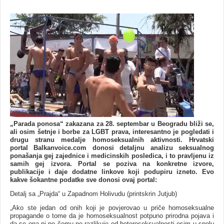
„Parada ponosa“ zakazana za 28. septembar u Beogradu bliži se,
ali osim šetnje i borbe za LGBT prava, interesantno je pogledati i
drugu stranu medalјe homoseksualnih aktivnosti. Hrvatski
portal Balkanvoice.com donosi detalјnu analizu seksualnog
ponašanja gej zajednice i medicinskih posledica, i to pravlјenu iz
samih gej izvora. Portal se poziva na konkretne izvore,
publikacije i daje dodatne linkove koji podupiru izneto. Evo
kakve šokantne podatke sve donosi ovaj portal:
Detalј sa „Prajda“ u Zapadnom Holivudu (printskrin Jutjub)
„Ako ste jedan od onih koji je povjerovao u priče homoseksualne
propagande o tome da je homoseksualnost potpuno prirodna pojava i
da se ona ni po čemu ne razlikuje od heteroseksualnosti osim u spolu