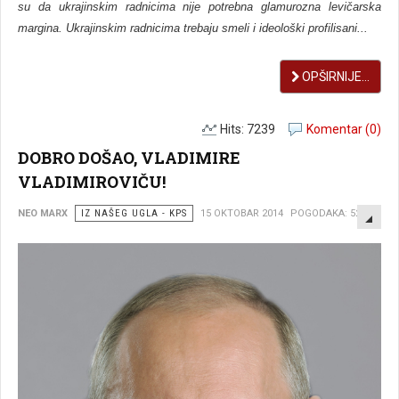
su da ukrajinskim radnicima nije potrebna glamurozna levičarska
margina. Ukrajinskim radnicima trebaju smeli i ideološki profilisani...
OPŠIRNIJE...
Hits: 7239
Komentar (0)
DOBRO DOŠAO, VLADIMIRE
VLADIMIROVIČU!
EMP
NEO MARX
IZ NAŠEG UGLA - KPS
15 OKTOBAR 2014
POGODAKA: 5245