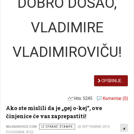
DOBRO DOŠAO,
VLADIMIRE
VLADIMIROVIČU!
OPŠIRNIJE...
Hits: 5245
Komentar (0)
Ako ste mislili da je „gej o-kej“, ove
činjenice će vas zaprepastiti!
EMP
BALKANVOICE.COM
IZ STRANE ŠTAMPE
26 SEPTEMBAR 2014
POGODAKA: 8122