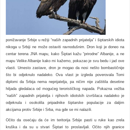
ponižavanje Srbije u režiji “naših zapadnih prijatelja” i šiptarskih idiota
nikoga u Srbiji ne može ostaviti ravnodušnim. Dron koji je doneo na
centar terena JNA mapu, kako Šiptari kažu “prirodne” Albanije, a ne
mapu Velike Albanije kako mi kažemo, pokazao je svu bedu i jad ove
vlasti. Umesto zastave, dron je mogao da nosi nešto bombastičnije
što bi odjeknulo nadaleko. Ova vlast je izgleda poverovala Tomi
diplomi da Srbija nema neprijatelja, pa ničim nije zaštitila desetine
hiljada gledalaca od mogućeg terorističkog napada. Pokazna vežba
“naših” zapadnih prijatelja i njihovih idiotskih izvršilaca nadaleko je
odjeknula i osokolila pripadnike šiptarske populacije za daljim
akcijama protiv Srbije i Srba, ma gde se mi nalazili.
Očito da osećaju da će im teritorija Srbije pasti u ruke kao zrela
kruška i da su u stvari Šiptari to proslavljali. Očito njih granice