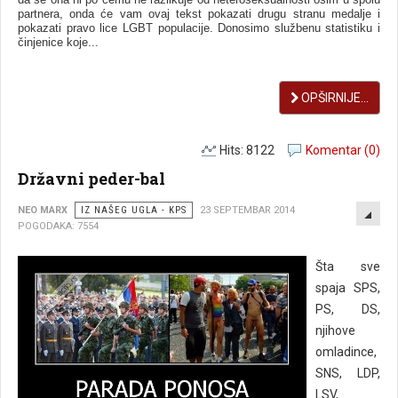
partnera, onda će vam ovaj tekst pokazati drugu stranu medalјe i
pokazati pravo lice LGBT populacije. Donosimo službenu statistiku i
činjenice koje...
OPŠIRNIJE...
Hits: 8122
Komentar (0)
Državni peder-bal
EMP
NEO MARX
IZ NAŠEG UGLA - KPS
23 SEPTEMBAR 2014
POGODAKA: 7554
Šta sve
spaja SPS,
PS, DS,
njihove
omladince,
SNS, LDP,
LSV,