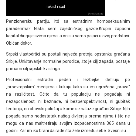
Penzionersku partiju, itd sa estradnim homoseksualnim
paraderima? Ništa, sem zajedničkog gazde.Krupni zapadni
kapital diriguje svima njima, a oni su samo pajaci u ovoj predstavi.
Običan dekor.
Srpski vlastodršci su postali najveća pretnja opstanku građana
Srbije. Uništavanje normalne porodice, što je cilj zapada, postaje
primarni cilj srpskih kvislinga.
Profesionalni estradni pederi i lezbejke defiluju po
„proevropskim“ medijima i kukaju kako su im ugrožena „prava“
na različitost. Očito da tu populaciju ne pogađaju ni
nezaposlenost, ni beznađe, ni bezperspektivnost, ni gubitak
teritorija, ni robovski položaj u kome se nalaze građani Srbije. Njih
pogađa samo nedostatak našeg divljenja prema njima i što ne
mogu da nas maltretiraju svojim izopačenostima 365 dana u
godini. Zar im iko brani da rade šta žele između sebe. Svesni su...