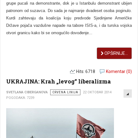
grupe pucali na demonstrante, dok je u Istanbulu demonstrant ubijen
patronom od suzavca. Do sada je najmanje dvadeset osoba poginulo.
Kurdi zahtevaju da koalicija koju predvode Sjedinjene Američke
Države pojača vazdušne napade na tabore ISIS-a, i da turska vojska
otvori granicu kako bi se omogućilo dovođenje...
OPŠIRNIJE...
Hits: 6718
Komentar (0)
UKRAJINA: Krah „levog“ liberalizma
EMP
SVETLANA CIBERGANOVA
CRVENA LINIJA
22 OKTOBAR 2014
POGODAKA: 7239