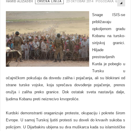
EMP
HAMID ALIZADEH
CRVENA LINIJA
23 OKTOBAR 2014
POGODAKA: 6718
Snage ISIS-se
približavaju
opkoljenom gradu
Kobanu na tursko-
sirijskoj granici.
Hiljade
prestravljenih
Kurda je pobeglo u
Tursku u
očajničkom pokušaju da dovedu zaliha i pojačanja, ali su blokirani od
strane turske vojske, koja sprečava dovođenje pojačenje, prenos
oružja i zaliha preko granice. Dok ostatak sveta nastavlja dalje,
ljudima Kobanu preti neizrecivo krvoproliće.
Kurdski demonstranti oraganizuje proteste, okupaciju i pokrete širom
Evrope. U samoj Turskoj ljutiti protesti su doveli do krvavih sukoba s
policijom. U Dijarbakiru ubijena su dva muškarca kada su islamističke