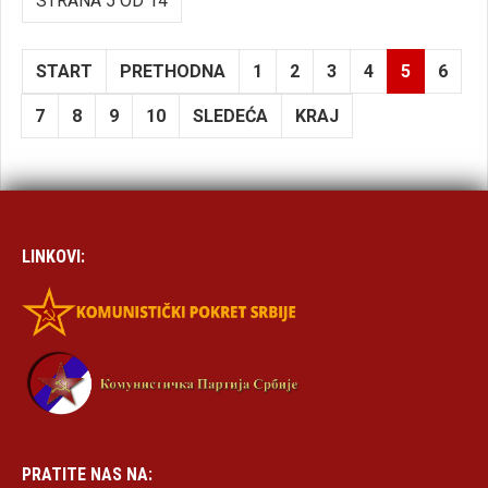
STRANA 5 OD 14
START
PRETHODNA
1
2
3
4
5
6
7
8
9
10
SLEDEĆA
KRAJ
LINKOVI:
PRATITE NAS NA: