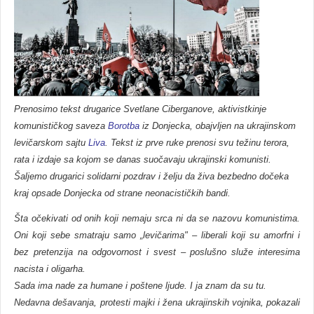
Prenosimo tekst drugarice Svetlane Ciberganove, aktivistkinje
komunističkog saveza
Borotba
iz Donjecka, obajvlјen na ukrajinskom
levičarskom sajtu
Liva
. Tekst iz prve ruke prenosi svu težinu terora,
rata i izdaje sa kojom se danas suočavaju ukrajinski komunisti.
Šalјemo drugarici solidarni pozdrav i želјu da živa bezbedno dočeka
kraj opsade Donjecka od strane neonacističkih bandi.
Šta očekivati od onih koji nemaju srca ni da se nazovu komunistima.
Oni koji sebe smatraju samo „levičarima" – liberali koji su amorfni i
bez pretenzija na odgovornost i svest – poslušno služe interesima
nacista i oligarha.
Sada ima nade za humane i poštene lјude. I ja znam da su tu.
Nedavna dešavanja, protesti majki i žena ukrajinskih vojnika, pokazali