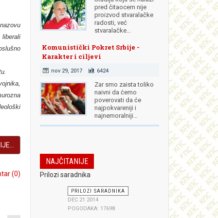
pred čitaocem nije
proizvod stvaralačke
radosti, već
nazovu
stvaralačke…
iberali
Komunistički Pokret Srbije -
poslušno
Karakter i ciljevi
nov 29, 2017
6424
tu.
ojnika,
Zar smo zaista toliko
naivni da ćemo
murozna
poverovati da će
deološki
najpokvareniji i
najnemoralniji…
JE...
NAJČITANIJE
ar (0)
Prilozi saradnika
PRILOZI SARADNIKA
DEC 21 2014
POGODAKA: 17698