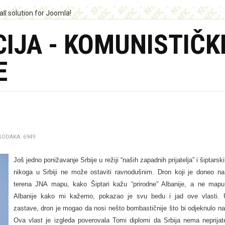
IJA - KOMUNISTIČK
E
ODAKA: 6949
Još jedno ponižavanje Srbije u režiji “naših zapadnih prijatelja” i šiptarski
nikoga u Srbiji ne može ostaviti ravnodušnim. Dron koji je doneo na
terena JNA mapu, kako Šiptari kažu “prirodne” Albanije, a ne mapu
Albanije kako mi kažemo, pokazao je svu bedu i jad ove vlasti.
zastave, dron je mogao da nosi nešto bombastičnije što bi odjeknulo na
Ova vlast je izgleda poverovala Tomi diplomi da Srbija nema neprijate