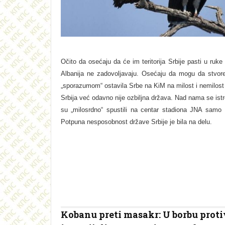
Očito da osećaju da će im teritorija Srbije pasti u ruke k
Albanija ne zadovoljavaju. Osećaju da mogu da stvore 
„sporazumom“ ostavila Srbe na KiM na milost i nemilost š
Srbija već odavno nije ozbiljna država. Nad nama se istr
su „milosrdno“ spustili na centar stadiona JNA samo 
Potpuna nesposobnost države Srbije je bila na delu.
Kobanu preti masakr: U borbu proti