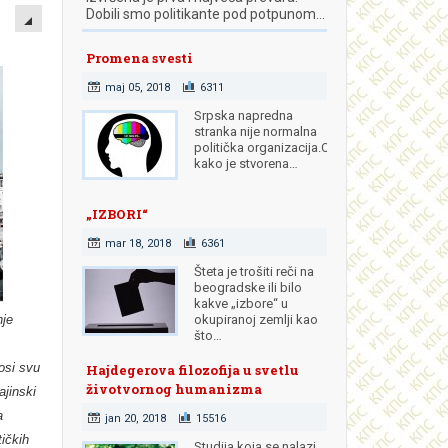
EMPTY
Dobili smo politikante pod potpunom…
Promena svesti
maj 05, 2018
6311
Srpska napredna
stranka nije normalna
politička organizacija.Od
kako je stvorena…
„IZBORI“
mar 18, 2018
6361
Šteta je trošiti reči na
beogradske ili bilo
kakve „izbore“ u
nje
okupiranoj zemlji kao
što…
nosi svu
Hajdegerova filozofija u svetlu
životvornog humanizma
ajinski
a
jan 20, 2018
15516
ičkih
Studija koja se nalazi