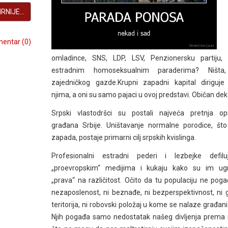
RNIJE...
entar (0)
omladince, SNS, LDP, LSV, Penzionersku partiju, 
estradnim homoseksualnim paraderima? Ništ
zajedničkog gazde.Krupni zapadni kapital diriguje
njima, a oni su samo pajaci u ovoj predstavi. Običan dek
Srpski vlastodršci su postali najveća pretnja op
građana Srbije. Uništavanje normalne porodice, što 
zapada, postaje primarni cilj srpskih kvislinga.
Profesionalni estradni pederi i lezbejke defil
„proevropskim“ medijima i kukaju kako su im ug
„prava“ na različitost. Očito da tu populaciju ne poga
nezaposlenost, ni beznađe, ni bezperspektivnost, ni 
teritorija, ni robovski položaj u kome se nalaze građani 
Njih pogađa samo nedostatak našeg divljenja prema 