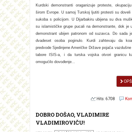
Kurdski demonstranti oraganizuje proteste, okupaciju
širom Evrope. U samoj Turskoj ljutiti protesti su doveli
sukoba s policijom. U Dijarbakiru ubijena su dva muš
su islamističke grupe pucali na demonstrante, dok je 
demonstrant ubijen patronom od suzavca. Do sada j
dvadeset osoba poginulo. Kurdi zahtevaju da koal
predvode Sjedinjene Američke Države pojača vazdušne
tabore ISIS-a, i da turska vojska otvori granicu 
omogućilo dovođenje...
OPŠI
Hits: 6708
Kom
DOBRO DOŠAO, VLADIMIRE
VLADIMIROVIČU!