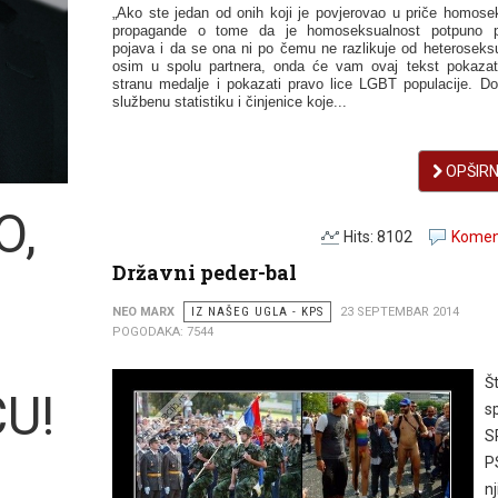
„Ako ste jedan od onih koji je povjerovao u priče homose
propagande o tome da je homoseksualnost potpuno pr
pojava i da se ona ni po čemu ne razlikuje od heteroseksu
osim u spolu partnera, onda će vam ovaj tekst pokazat
stranu medalјe i pokazati pravo lice LGBT populacije. D
službenu statistiku i činjenice koje...
OPŠIRNI
O,
Hits: 8102
Koment
Državni peder-bal
NEO MARX
IZ NAŠEG UGLA - KPS
23 SEPTEMBAR 2014
POGODAKA: 7544
Š
U!
s
S
P
n