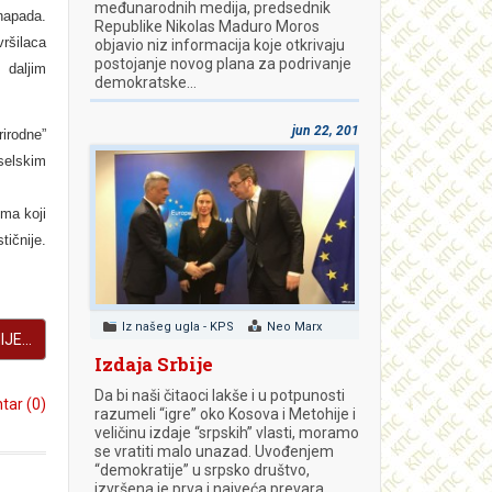
međunarodnih medija, predsednik
 napada.
Republike Nikolas Maduro Moros
ršilaca
objavio niz informacija koje otkrivaju
postojanje novog plana za podrivanje
 daljim
demokratske…
jun 22, 2018
rirodne”
selskim
ima koji
ičnije.
Iz našeg ugla - KPS
Neo Marx
JE...
Izdaja Srbije
Da bi naši čitaoci lakše i u potpunosti
ar (0)
razumeli “igre” oko Kosova i Metohije i
veličinu izdaje “srpskih” vlasti, moramo
se vratiti malo unazad. Uvođenjem
“demokratije” u srpsko društvo,
izvršena je prva i najveća prevara.