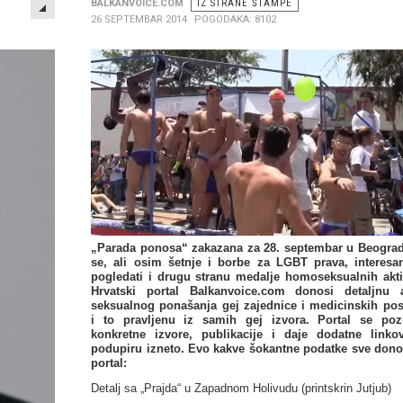
EMPTY
BALKANVOICE.COM
IZ STRANE ŠTAMPE
26 SEPTEMBAR 2014
POGODAKA: 8102
„Parada ponosa“ zakazana za 28. septembar u Beograd
se, ali osim šetnje i borbe za LGBT prava, interesa
pogledati i drugu stranu medalјe homoseksualnih akti
Hrvatski portal Balkanvoice.com donosi detalјnu a
seksualnog ponašanja gej zajednice i medicinskih pos
i to pravlјenu iz samih gej izvora. Portal se poz
konkretne izvore, publikacije i daje dodatne linko
podupiru izneto. Evo kakve šokantne podatke sve dono
portal:
Detalј sa „Prajda“ u Zapadnom Holivudu (printskrin Jutjub)