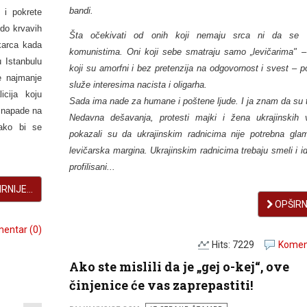
bandi.
 i pokrete
 do krvavih
Šta očekivati od onih koji nemaju srca ni da se 
karca kada
komunistima. Oni koji sebe smatraju samo „levičarima" – l
u Istanbulu
koji su amorfni i bez pretenzija na odgovornost i svest – 
e najmanje
služe interesima nacista i oligarha.
icija koju
Sada ima nade za humane i poštene lјude. I ja znam da su 
 napade na
Nedavna dešavanja, protesti majki i žena ukrajinskih v
kako bi se
pokazali su da ukrajinskim radnicima nije potrebna gla
levičarska margina. Ukrajinskim radnicima trebaju smeli i i
profilisani...
RNIJE...
OPŠIRNI
entar (0)
Hits: 7229
Koment
Ako ste mislili da je „gej o-kej“, ove
činjenice će vas zaprepastiti!