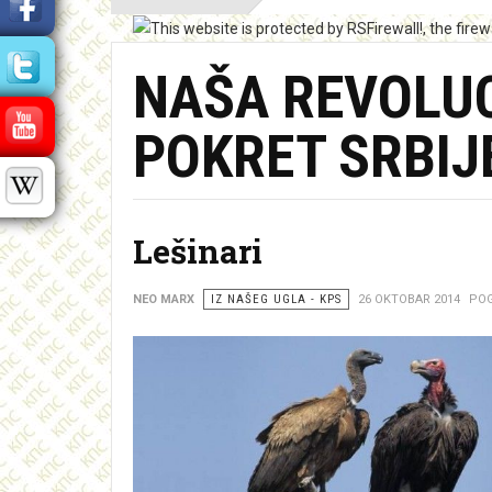
NAŠA REVOLUC
POKRET SRBIJ
Lešinari
NEO MARX
IZ NAŠEG UGLA - KPS
26 OKTOBAR 2014
POG