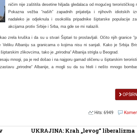
ničim nije zaštitila desetine hiljada gledalaca od mogućeg terorističkog
Pokazna vežba “naših” zapadnih prijatelja i njihovih idiotskih izv
nadaleko je odjeknula i osokolila pripadnike šiptarske populacije za
akcijama protiv Srbije i Srba, ma gde se mi nalazili.
ao zrela kruška i da su u stvari Šiptari to proslavljali. Očito njih granice “p
Veliku Albaniju sa granicama o kojima nisu ni sanjali. Kako je Srbija Bri
iptarskim zlikovcima, tako je „prirodna“ Albanija strigla u Beograd.
esaju mnogi, pa je red došao i na najgoru gamad oličenu u šiptarskim terorist
zastavu „prirodne“ Albanije, a mogli su da su hteli i nešto mnogo bombast
OPŠIRNI
Hits: 6949
Koment
v
UKRAJINA: Krah „levog“ liberalizma