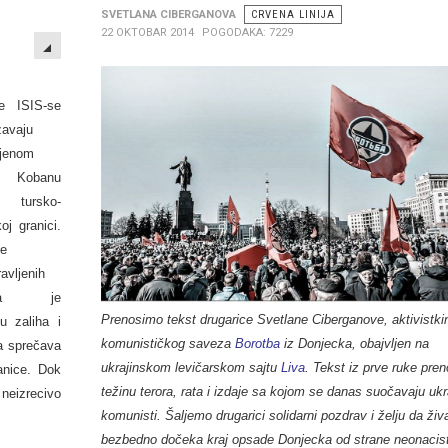
SVETLANA CIBERGANOVA
CRVENA LINIJA
EMPTY
22 OKTOBAR 2014
POGODAKA: 7229
e ISIS-se
ižavaju
ljenom
u Kobanu
tursko-
koj granici.
de
ravljenih
rda je
Prenosimo tekst drugarice Svetlane Ciberganove, aktivistki
 zaliha i
komunističkog saveza
Borotba
iz Donjecka, obajvlјen na
ja sprečava
ukrajinskom levičarskom sajtu
Liva
. Tekst iz prve ruke pre
anice. Dok
težinu terora, rata i izdaje sa kojom se danas suočavaju ukr
neizrecivo
komunisti. Šalјemo drugarici solidarni pozdrav i želјu da živ
bezbedno dočeka kraj opsade Donjecka od strane neonacist