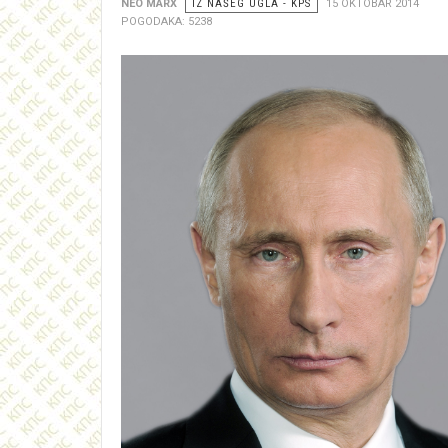
NEO MARX
IZ NAŠEG UGLA - KPS
15 OKTOBAR 2014
POGODAKA: 5238