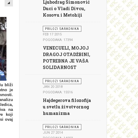
EMPTY
Ljubodrag Simonović
Duci o Vladi Divcu,
Kosovu i Metohiji
PRILOZI SARADNIKA
FEB 17 2015
POGODAKA: 17394
VENECUELI, MOJOJ
DRAGOJ OTADŽBINI,
POTREBNA JE VAŠA
SOLIDARNOST
PRILOZI SARADNIKA
u bliži
JAN 20 2018
ntno je
POGODAKA: 15516
vnosti.
nalizu
Hajdegerova filozofija
ledica,
u svetlu životvornog
iva na
humanizma
ve koji
si ovaj
PRILOZI SARADNIKA
JUN 27 2014