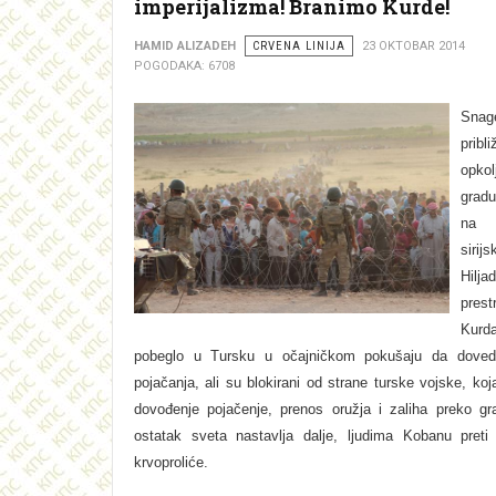
imperijalizma! Branimo Kurde!
HAMID ALIZADEH
CRVENA LINIJA
23 OKTOBAR 2014
POGODAKA: 6708
Snag
pribl
opko
grad
na 
sirijs
Hilja
prest
Ku
pobeglo u Tursku u očajničkom pokušaju da dovedu
pojačanja, ali su blokirani od strane turske vojske, ko
dovođenje pojačenje, prenos oružja i zaliha preko gr
ostatak sveta nastavlja dalje, ljudima Kobanu preti 
krvoproliće.