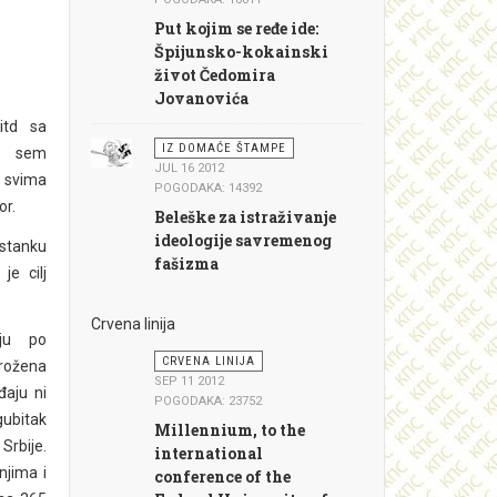
Put kojim se ređe ide:
Špijunsko-kokainski
život Čedomira
Jovanovića
itd sa
IZ DOMAĆE ŠTAMPE
a, sem
JUL 16 2012
 svima
POGODAKA: 14392
or.
Beleške za istraživanje
ideologije savremenog
stanku
fašizma
je cilj
Crvena linija
uju po
CRVENA LINIJA
rožena
SEP 11 2012
đaju ni
POGODAKA: 23752
gubitak
Millennium, to the
Srbije.
international
njima i
conference of the