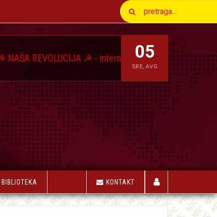
05
OLUCIJA ☭ - internet magazin Komunističkog Pokreta S
SRE
,
AVG
BIBLIOTEKA
KONTAKT