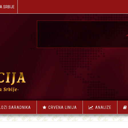
A SRBIJE
☭
NAŠA REV
LOZI SARADNIKA
CRVENA LINIJA
ANALIZE