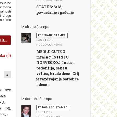
POGODAKA: 14003
ksualne
STATUS: Stid,
irodna
alnosti
povraćanje i gađenje
i drugu
onosimo
Iz strane štampe
IZ STRANE ŠTAMPE
JE...
JAN 24 2015
POGODAKA: 45975
MEDIJI ĆUTE O
ar (0)
mračnoj ISTINI U
NORVEŠKOJ: Incest,
pedofilija, seks u
EMPTY
vrtiću, krađa dece ! Cilj
je razdvajanje porodice
i dece !
ta sve
paja
Iz domaće štampe
PS,
IZ DOMAĆE ŠTAMPE
S, DS,
FEB 11 2012
jihove
POGODAKA: 18811