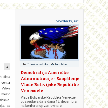
I
decembar 22, 2018
EMPTY
Prilozi saradnika
Neo Marx
Demokratija Američke
h idiota
Administracije - Saopštenje
 centar
Vlade Bolivijske Republike
 Velike
Venecuele
 Umesto
Vlada Bolivarske Republike Venecue
daleko.
obaveštava da je dana 12. decembra,
na konferenciji za novinare
lja, pa