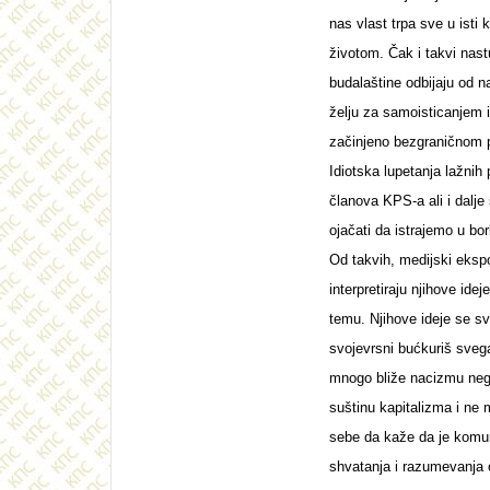
nas vlast trpa sve u isti
životom. Čak i takvi nas
budalaštine odbijaju od n
želju za samoisticanjem i
začinjeno bezgraničnom
Idiotska lupetanja lažnih
članova KPS-a ali i dalj
ojačati da istrajemo u bo
Od takvih, medijski ekspon
interpretiraju njihove ide
temu. Njihove ideje se sv
svojevrsni bućkuriš sveg
mnogo bliže nacizmu nego
suštinu kapitalizma i ne
sebe da kaže da je komun
shvatanja i razumevanja o