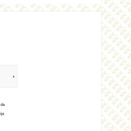
 da
ija