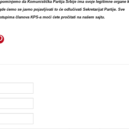
apominjemo da Komunistička Partija Srbije ima svoje legitimne organe k
 gde ćemo se javno pojavljivati to će odlučivati Sekretarijat Partije. Sve
stupima članova KPS-a moći ćete pročitati na našem sajtu.