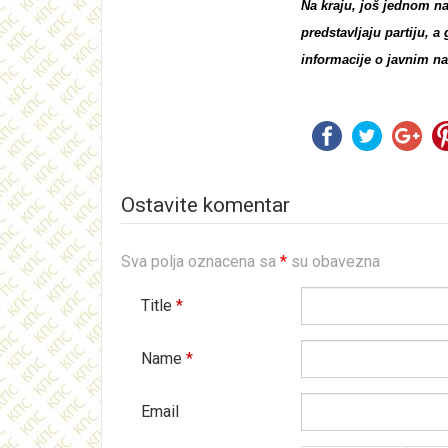
Na kraju, još jednom n
predstavljaju partiju, a
informacije o javnim na
Ostavite komentar
Sva polja oznacena sa
*
su obavezna
Title
*
Name
*
Email