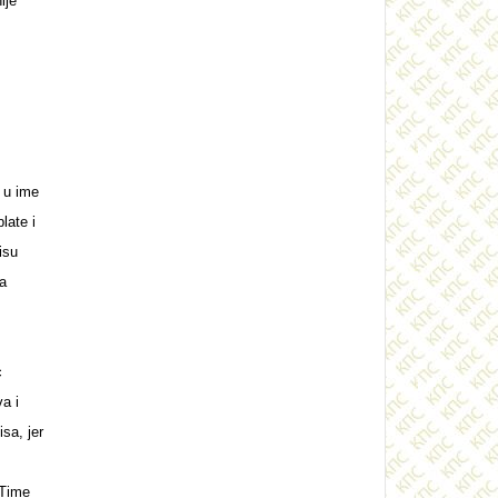
ije
 u ime
ate i
isu
sa
c
a i
sa, jer
 Time