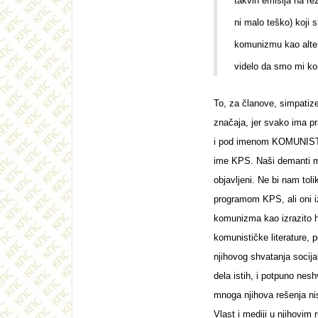
takvih emisija na re
ni malo teško) koji 
komunizmu kao alter
videlo da smo mi ko
To, za članove, simpatize
značaja, jer svako ima pr
i pod imenom KOMUNISTI
ime KPS. Naši demanti me
objavljeni. Ne bi nam tol
programom KPS, ali oni iz
komunizma kao izrazito hum
komunističke literature,
njihovog shvatanja socija
dela istih, i potpuno nesh
mnoga njihova rešenja ni
Vlast i mediji u njihovi