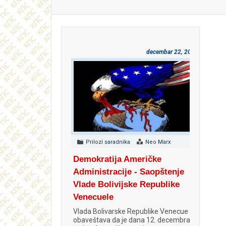
decembar 22, 2018
Prilozi saradnika
Neo Marx
Demokratija Američke
Administracije - Saopštenje
Vlade Bolivijske Republike
Venecuele
Vlada Bolivarske Republike Venecue
obaveštava da je dana 12. decembra,