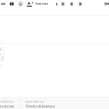








Font size
[B

S ARTICLE
NEXT ARTICLE
ro kriza
Uvod u diktaturu