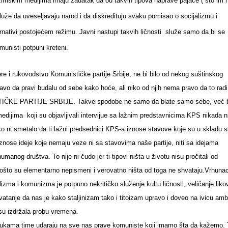
žimskim medijima imaju zadatak da od takvih tipova naprave pajace ( što im n
služe da uveseljavaju narod i da diskredituju svaku pomisao o socijalizmu i
nativi postojećem režimu. Javni nastupi takvih ličnosti služe samo da bi se
munisti potpuni kreteni.
re i rukovodstvo Komunističke partije Srbije, ne bi bilo od nekog suštinskog
avo da pravi budalu od sebe kako hoće, ali niko od njih nema pravo da to radi
ČKE PARTIJE SRBIJE. Takve spodobe ne samo da blate samo sebe, već bl
dijima koji su objavljivali intervijue sa lažnim predstavnicima KPS nikada n
iko ni smetalo da ti lažni predsednici KPS-a iznose stavove koje su u skladu 
nose ideje koje nemaju veze ni sa stavovima naše partije, niti sa idejama
anog društva. To nije ni čudo jer ti tipovi ništa u životu nisu pročitali od
 pošto su elementarno nepismeni i verovatno ništa od toga ne shvataju.Vrhuna
lizma i komunizma je potpuno nekritičko služenje kultu ličnosti, veličanje likov
vatanje da nas je kako staljinizam tako i titoizam upravo i doveo na ivicu ambi
su izdržala probu vremena.
m rukama time udaraju na sve nas prave komuniste koji imamo šta da kažemo.