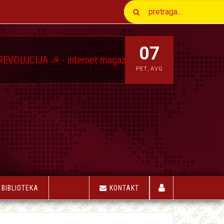
07
A ☭ - internet magazin Komunističkog Pokreta Srbije
★
PET
,
AVG
BIBLIOTEKA
KONTAKT