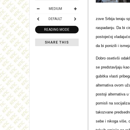
MEDIUM
zove Srbija teraju s
DEFAULT
raspadanju. Da bi ci
READING MODE
postojećoj
vladajućo
SHARE THIS
da bi ponizili i ismeja
Dobro osetivši odakl
se predstavljaju kao
gubitka vlasti pribe
alternativa ovom uža
postoji alternativa u
pomisli na socijaliz
takozvane predsednik
sebe i nikoga više, 