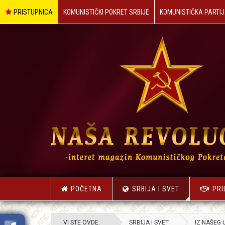
PRISTUPNICA
KOMUNISTIČKI POKRET SRBIJE
KOMUNISTIČKA PARTIJ
POČETNA
SRBIJA I SVET
PRI
VI STE OVDE:
SRBIJA I SVET
IZ NAŠEG 