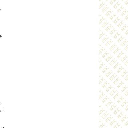
e
te
,
ami