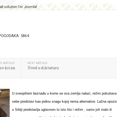
POGODAKA: 5864
S ARTICLE
NEXT ARTICLE
ro kriza
Uvod u diktaturu
U sveopštem beznađu u kome se ova zemlja nalazi, režim pokušava
sebe predstavi kao jedinu snagu kojoj nema alternative. Lažna opozic
u Srbiji predstavlja uglavnom to isto što i režim , samo još malo ili