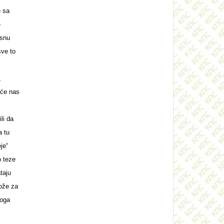
e sa
e
esnu
sve to
,
 će nas
li da
a tu
je“
o teze
taju
može za
toga