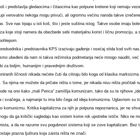
 koš i predstavlja gledaocima i čitaocima kao potpune kretene koji nemaju vez
tupi verovatno nekoga mogu privući, ali ogromnu većinu naroda takve izrečen
as. Sve nas trpaju u isti koš, što i jeste suština istog. Takve osobe imaju bol
za koje stoji namera da obezbede sebi materijalnu korist i ličnu promociju, a 
 pohlepom.
 predsednika i predstavnika KPS izazivaju gađenje i osećaj stida kod svih nas
e smo ubeđeni da nam ni takva režimska podmetanja neće mnogo nauditi, već
rbi za boljim, humanijim i pravednijim društvom.
iranih ličnosti nikada nećete čuti da citiraju bilo koga od klasika marksizma i
je. Sa njima ne možete da pričate ništa o tome, jer nikada nisu ništa pročitali n
ode na ono kako „mali Perica“ zamišlja komunizam, tako da su te njihove „ide
a i svačega, a najmanje tu ima bilo čega od ideja komunizma. Uglavnom su t
 komunizmu. Kritika kapitalizma za njih je potpuna nepoznanica, jer ne shva
 mogu da ga kritički sagledaju kao sistem kome rok upotrebe ističe. Niko ne 
ista, a da ne razume svu pogubnost sistema koji se zove kapitalizam. Bez 
staje prazna ljuštura koja zaista ništa ne znači.