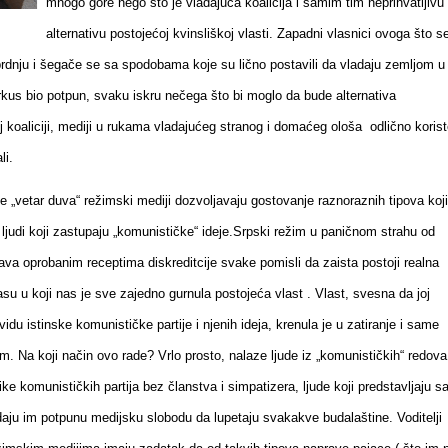
mnogo gore nego što je vladajuća koalicija i samim tim neprihvatljivu
alternativu postojećoj kvinsliškoj vlasti. Zapadni vlasnici ovoga što s
prdnju i šegače se sa spodobama koje su lično postavili da vladaju zemljom u
rkus bio potpun, svaku iskru nečega što bi moglo da bude alternativa
j koaliciji, mediji u rukama vladajućeg stranog i domaćeg ološa odlično koris
li.
e „vetar duva“ režimski mediji dozvoljavaju gostovanje raznoraznih tipova koji
 ljudi koji zastupaju „komunističke“ ideje.Srpski režim u paničnom strahu od
gava oprobanim receptima diskreditcije svake pomisli da zaista postoji realna
su u koji nas je sve zajedno gurnula postojeća vlast . Vlast, svesna da joj
 vidu istinske komunističke partije i njenih ideja, krenula je u zatiranje i same
am. Na koji način ovo rade? Vrlo prosto, nalaze ljude iz „komunističkih“ redova
e komunističkih partija bez članstva i simpatizera, ljude koji predstavljaju s
daju im potpunu medijsku slobodu da lupetaju svakakve budalaštine. Voditelji