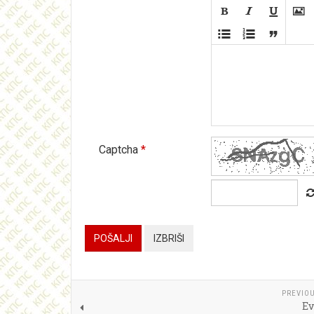







Captcha
*
POŠALJI
IZBRIŠI
PREVIOU
Ev