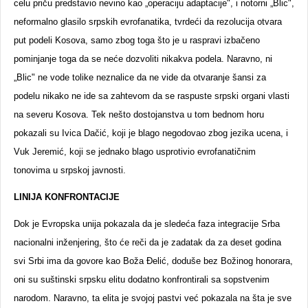
celu priču predstavio nevino kao „operaciju adaptacije", i notorni „Blic",
neformalno glasilo srpskih evrofanatika, tvrdeći da rezolucija otvara
put podeli Kosova, samo zbog toga što je u raspravi izbačeno
pominjanje toga da se neće dozvoliti nikakva podela. Naravno, ni
„Blic" ne vode tolike neznalice da ne vide da otvaranje šansi za
podelu nikako ne ide sa zahtevom da se raspuste srpski organi vlasti
na severu Kosova. Tek nešto dostojanstva u tom bednom horu
pokazali su Ivica Dačić, koji je blago negodovao zbog jezika ucena, i
Vuk Jeremić, koji se jednako blago usprotivio evrofanatičnim
tonovima u srpskoj javnosti.
LINIJA KONFRONTACIJE
Dok je Evropska unija pokazala da je sledeća faza integracije Srba
nacionalni inženjering, što će reči da je zadatak da za deset godina
svi Srbi ima da govore kao Boža Đelić, doduše bez Božinog honorara,
oni su suštinski srpsku elitu dodatno konfrontirali sa sopstvenim
narodom. Naravno, ta elita je svojoj pastvi već pokazala na šta je sve