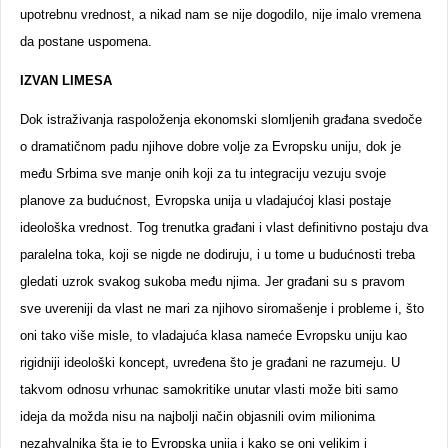
upotrebnu vrednost, a nikad nam se nije dogodilo, nije imalo vremena
da postane uspomena.
IZVAN LIMESA
Dok istraživanja raspoloženja ekonomski slomljenih građana svedoče
o dramatičnom padu njihove dobre volje za Evropsku uniju, dok je
među Srbima sve manje onih koji za tu integraciju vezuju svoje
planove za budućnost, Evropska unija u vladajućoj klasi postaje
ideološka vrednost. Tog trenutka građani i vlast definitivno postaju dva
paralelna toka, koji se nigde ne dodiruju, i u tome u budućnosti treba
gledati uzrok svakog sukoba među njima. Jer građani su s pravom
sve uvereniji da vlast ne mari za njihovo siromašenje i probleme i, što
oni tako više misle, to vladajuća klasa nameće Evropsku uniju kao
rigidniji ideološki koncept, uvređena što je građani ne razumeju. U
takvom odnosu vrhunac samokritike unutar vlasti može biti samo
ideja da možda nisu na najbolji način objasnili ovim milionima
nezahvalnika šta je to Evropska unija i kako se oni velikim i