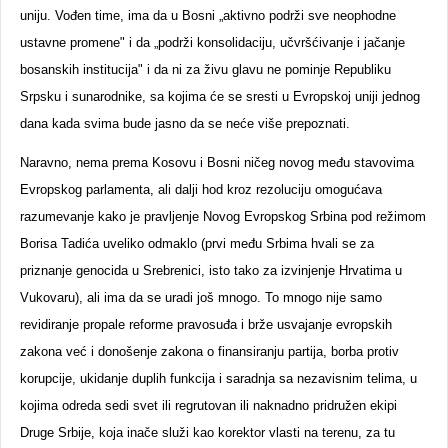
uniju. Vođen time, ima da u Bosni „aktivno podrži sve neophodne
ustavne promene" i da „podrži konsolidaciju, učvršćivanje i jačanje
bosanskih institucija" i da ni za živu glavu ne pominje Republiku
Srpsku i sunarodnike, sa kojima će se sresti u Evropskoj uniji jednog
dana kada svima bude jasno da se neće više prepoznati.
Naravno, nema prema Kosovu i Bosni ničeg novog među stavovima
Evropskog parlamenta, ali dalji hod kroz rezoluciju omogućava
razumevanje kako je pravljenje Novog Evropskog Srbina pod režimom
Borisa Tadića uveliko odmaklo (prvi među Srbima hvali se za
priznanje genocida u Srebrenici, isto tako za izvinjenje Hrvatima u
Vukovaru), ali ima da se uradi još mnogo. To mnogo nije samo
revidiranje propale reforme pravosuđa i brže usvajanje evropskih
zakona već i donošenje zakona o finansiranju partija, borba protiv
korupcije, ukidanje duplih funkcija i saradnja sa nezavisnim telima, u
kojima odreda sedi svet ili regrutovan ili naknadno pridružen ekipi
Druge Srbije, koja inače služi kao korektor vlasti na terenu, za tu