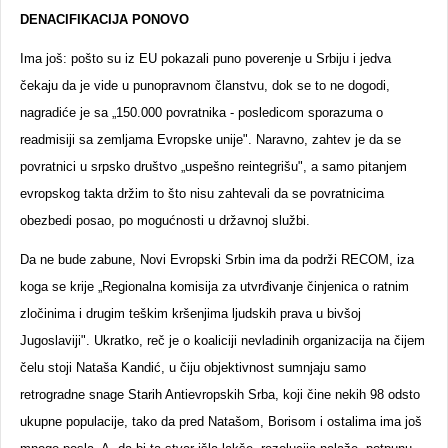
DENACIFIKACIJA PONOVO
Ima još: pošto su iz EU pokazali puno poverenje u Srbiju i jedva
čekaju da je vide u punopravnom članstvu, dok se to ne dogodi,
nagradiće je sa „150.000 povratnika - posledicom sporazuma o
readmisiji sa zemljama Evropske unije". Naravno, zahtev je da se
povratnici u srpsko društvo „uspešno reintegrišu", a samo pitanjem
evropskog takta držim to što nisu zahtevali da se povratnicima
obezbedi posao, po mogućnosti u državnoj službi.
Da ne bude zabune, Novi Evropski Srbin ima da podrži RECOM, iza
koga se krije „Regionalna komisija za utvrđivanje činjenica o ratnim
zločinima i drugim teškim kršenjima ljudskih prava u bivšoj
Jugoslaviji". Ukratko, reč je o koaliciji nevladinih organizacija na čijem
čelu stoji Nataša Kandić, u čiju objektivnost sumnjaju samo
retrogradne snage Starih Antievropskih Srba, koji čine nekih 98 odsto
ukupne populacije, tako da pred Natašom, Borisom i ostalima ima još