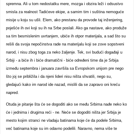
spremna. Ali u tom nedostatku mere, mozga i obzira leži i odsustvo
smisla za realnost Tadićeve ekipe, a samim tim i suština nemoguće
misije u koju su ušli. Elem, ako prestanu da provode taj inženjering,
poješće ih ovi koji su ih na Srbe poslali. Ako ga nastave, ako produže
sa tim besmislenim uvrtanjem, ubiće ih otpor materijala, a sad što su
rešili da svoja nepočinstva rade na materijalu koji se zove sopstveni
narod, i nisu zbog toga za neko žaljenje. Tek, svi budući događaji u
Srbiji - a biće ih i biće dramatični - biće određeni time da je Srbija
između septembra i januara završila sa Evropskom unijom pre nego
što joj se približila i da njeni lideri nisu ništa shvatili, nego su,
gledajući kako im narod ide nazad, mislili da se zapravo oni kreću
napred.
Otuda je pitanje šta će se dogoditi ako se među Srbima nađe neko ko
će i jednima i drugima reći - ne. Neće se dogoditi ništa jer Srbija je
mesto kojim stranci ne vladaju batinama koje će da podele Srbima,
već batinama koje su im odavno podelili. Naravno, nema više te