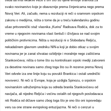
treba da ima nikakve veze s tim što su njene emisije sramota za
svako novinarstvo koje je obaveznije prema činjenicama nego prema
Novoj Veri. Ali, začudo, nema u rezoluciji ni reči o sramnom srpskom
zakonu o medijima, ništa o tome da je u treću kalendarsku godinu
ušao pritvorenički staž vlasnika „Kurira" Radisava Rodića, dok za to
vreme u njegovim novinama vlast šenluči i iživljava se nad svojim
političkim protivnicima. Ništa u rezoluciji ni o Slobodanu Reljiću,
nekadašnem glavnom uredniku NIN-a koji je dobio otkaz u svojim
novinama jer je zanat shvatao ozbiljnije i moralnije nego zaštićena
Stankovićeva; ništa o tome što su kontrolisani srpski mediji zatvoreni
za desetine novinara samo zbog toga što su ih rezerve prema Novoj
Veri odvele iza one linije koju su povukli Brankica i ostali urednički
novoverci. Ni reči iz Evrope, koja je uzdigla Spinozu, o srpskim
novinarskim udruženjima koja su odreda branila Stankovićevu od
navijača, ali nijedno Reljića i većinu ostalih od njegovih poslodavaca
niti Rodića od države samo zbog toga što je ono što oni ispovedaju
veru sa one strane evropskog entuzijazma. Ni reči o cenzuri u