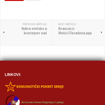



PREVIOUS ARTICLE
NEXT ARTICLE
Đubre svetsko a
Branimir

kontejner naš
Nešić:Ukradena jaja
[BBCODE]
LINKOVI: