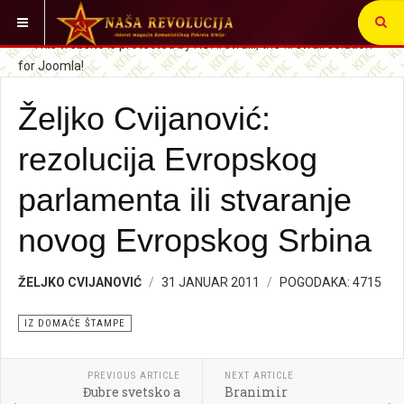
VI STE OVDE:
SRBIJA I SVET
IZ DOMAĆE ŠTAMPE
Željko Cvijanović:
rezolucija Evropskog
parlamenta ili stvaranje
novog Evropskog Srbina
ŽELJKO CVIJANOVIĆ
31 JANUAR 2011
POGODAKA: 4715
IZ DOMAĆE ŠTAMPE
PREVIOUS ARTICLE
NEXT ARTICLE
Đubre svetsko a
Branimir