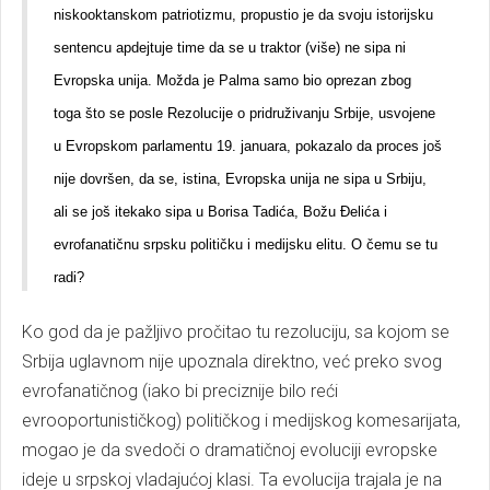
niskooktanskom patriotizmu, propustio je da svoju istorijsku
sentencu apdejtuje time da se u traktor (više) ne sipa ni
Evropska unija. Možda je Palma samo bio oprezan zbog
toga što se posle Rezolucije o pridruživanju Srbije, usvojene
u Evropskom parlamentu 19. januara, pokazalo da proces još
nije dovršen, da se, istina, Evropska unija ne sipa u Srbiju,
ali se još itekako sipa u Borisa Tadića, Božu Đelića i
evrofanatičnu srpsku političku i medijsku elitu. O čemu se tu
radi?
Ko god da je pažljivo pročitao tu rezoluciju, sa kojom se
Srbija uglavnom nije upoznala direktno, već preko svog
evrofanatičnog (iako bi preciznije bilo reći
evrooportunističkog) političkog i medijskog komesarijata,
mogao je da svedoči o dramatičnoj evoluciji evropske
ideje u srpskoj vladajućoj klasi. Ta evolucija trajala je na