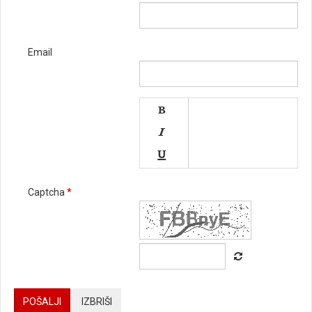
Email




Captcha
*






POŠALJI
IZBRIŠI
