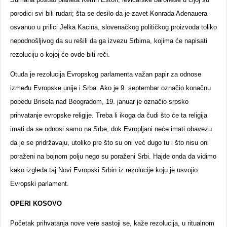
porodici svi bili rudari; šta se desilo da je zavet Konrada Adenauera
osvanuo u prilici Jelka Kacina, slovenačkog političkog proizvoda toliko
nepodnošljivog da su rešili da ga izvezu Srbima, kojima će napisati
rezoluciju o kojoj će ovde biti reči.
Otuda je rezolucija Evropskog parlamenta važan papir za odnose
između Evropske unije i Srba. Ako je 9. septembar označio konačnu
pobedu Brisela nad Beogradom, 19. januar je označio srpsko
prihvatanje evropske religije. Treba li ikoga da čudi što će ta religija
imati da se odnosi samo na Srbe, dok Evropljani neće imati obavezu
da je se pridržavaju, utoliko pre što su oni već dugo tu i što nisu oni
poraženi na bojnom polju nego su poraženi Srbi. Hajde onda da vidimo
kako izgleda taj Novi Evropski Srbin iz rezolucije koju je usvojio
Evropski parlament.
OPERI KOSOVO
Početak prihvatanja nove vere sastoji se, kaže rezolucija, u ritualnom