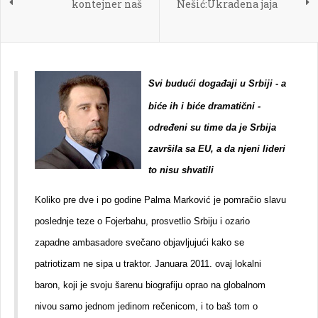
kontejner naš
Nešić:Ukradena jaja
Svi budući događaji u Srbiji - a
biće ih i biće dramatični -
određeni su time da je Srbija
završila sa EU, a da njeni lideri
to nisu shvatili
Koliko pre dve i po godine Palma Marković je pomračio slavu
poslednje teze o Fojerbahu, prosvetlio Srbiju i ozario
zapadne ambasadore svečano objavljujući kako se
patriotizam ne sipa u traktor. Januara 2011. ovaj lokalni
baron, koji je svoju šarenu biografiju oprao na globalnom
nivou samo jednom jedinom rečenicom, i to baš tom o