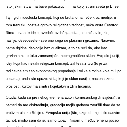
istorijskim stvarima bave pokazujući im na kojoj strani sveta je Brisel.
Taj rigidni ideološki koncept, koji se brutano nameće kroz medije, u
tom trenutku postaje gotovo religiozna vrednost, neka vrsta Četvrtog
Rima. Izvan te ideje, svedoči ovdašnja elita, jesu ništavilo, zlo,
nasilje, devedesete - sve ono čega se plašimo i grozimo. Naravno,
nema rigidne ideologije bez dualizma, a to će reći da, ako kao
građanin niste tako zanesenjački nepragmatično skloni Evrpskoj uniji,
ideji koja kao i svaki religozni koncept, zahteva žrtvu (to je za
tadićevce smisao ekonomskog propadanja i tolike sirotinje koja mili po
ulicama), onda ste upravo vi taj koji je sklon nasilju, nacionalizmu,
prošlosti, kultovima smrti i kojekakvim zlim tricama.
Otuda, kada su pre nekog vremena autori komesarskog „Insajdera", u
nameri da me diskredituju, gradaciju mojih grehova završili time da se
protivim ulasku Srbije u Evropsku uniju (što, uzgred, i nije bilo sasvim
tačno), mislio sam da su samo tupavi. Nisam u međuvremenu počeo