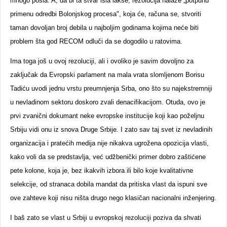
mnogo posla. A, da bi ta stvar išla lakše, rezolucija nalaže „potpunu
primenu odredbi Bolonjskog procesa", koja će, računa se, stvoriti
taman dovoljan broj debila u najboljim godinama kojima neće biti
problem šta god RECOM odluči da se dogodilo u ratovima.
Ima toga još u ovoj rezoluciji, ali i ovoliko je savim dovoljno za
zaključak da Evropski parlament na mala vrata slomljenom Borisu
Tadiću uvodi jednu vrstu preumnjenja Srba, ono što su najekstremniji
u nevladinom sektoru doskoro zvali denacifikacijom. Otuda, ovo je
prvi zvanični dokumant neke evropske institucije koji kao poželjnu
Srbiju vidi onu iz snova Druge Srbije. I zato sav taj svet iz nevladinih
organizacija i pratećih medija nije nikakva ugrožena opozicija vlasti,
kako voli da se predstavlja, već udžbenički primer dobro zaštićene
pete kolone, koja je, bez ikakvih izbora ili bilo koje kvalitativne
selekcije, od stranaca dobila mandat da pritiska vlast da ispuni sve
ove zahteve koji nisu ništa drugo nego klasičan nacionalni inženjering.
I baš zato se vlast u Srbiji u evropskoj rezoluciji poziva da shvati