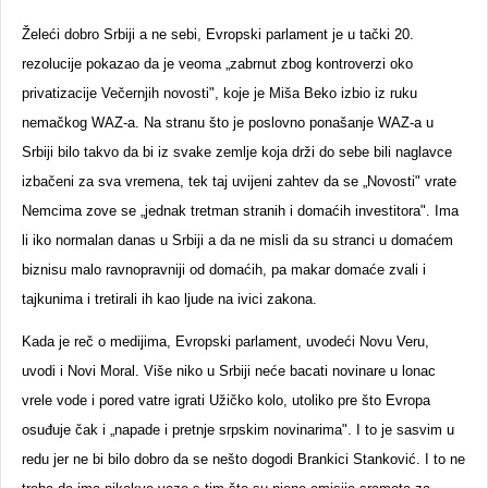
Želeći dobro Srbiji a ne sebi, Evropski parlament je u tački 20.
rezolucije pokazao da je veoma „zabrnut zbog kontroverzi oko
privatizacije Večernjih novosti", koje je Miša Beko izbio iz ruku
nemačkog WAZ-a. Na stranu što je poslovno ponašanje WAZ-a u
Srbiji bilo takvo da bi iz svake zemlje koja drži do sebe bili naglavce
izbačeni za sva vremena, tek taj uvijeni zahtev da se „Novosti" vrate
Nemcima zove se „jednak tretman stranih i domaćih investitora". Ima
li iko normalan danas u Srbiji a da ne misli da su stranci u domaćem
biznisu malo ravnopravniji od domaćih, pa makar domaće zvali i
tajkunima i tretirali ih kao ljude na ivici zakona.
Kada je reč o medijima, Evropski parlament, uvodeći Novu Veru,
uvodi i Novi Moral. Više niko u Srbiji neće bacati novinare u lonac
vrele vode i pored vatre igrati Užičko kolo, utoliko pre što Evropa
osuđuje čak i „napade i pretnje srpskim novinarima". I to je sasvim u
redu jer ne bi bilo dobro da se nešto dogodi Brankici Stanković. I to ne