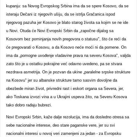
kupanju: sa Novog Evropskog Srbina ima da se spere Kosovo, da se
isteraju Dečani iz njegovih ušiju, da se istrlja Gračanica ispod
njegovog pazuha jer Kosovo je blato starog života sa kojim se ne ide
u Novi. Otuda će Novi Evropski Srbin da „započne dijalog sa
Kosovom bez pominjanja novih pregovora o statusu", što će reći da
će pregovarati o Kosovu, a da Kosovo neće moći ni da pomene. On
ima da „pomogne uvođenje vladavine prava na severu Kosova", valjda
zato što je u ostatku pokrajine već odavno uvedeno, pa se stvara
nezdrava asmetrija. On je pozvan da ukine „paralelne srpske strukture
na Kosovu" jer su albanske strukture tamo sasvim dovoljne da
obezbede miran život, privredni rast i eskort organa sa Severa, jer,
ako Toskana izvozi vina a u Ukrajini uspeva žito, na Severu Kosova
tako dobro rađaju bubrezi.
Novi Evropski Srbin, kaže dalje rezolucija, ima da dosledno otresa sa
sebe nacionalne interese, deo stare paganske vere, jer su svi
nacionalni interesi u novoj veri zamenjeni za jedan - za Evropsku