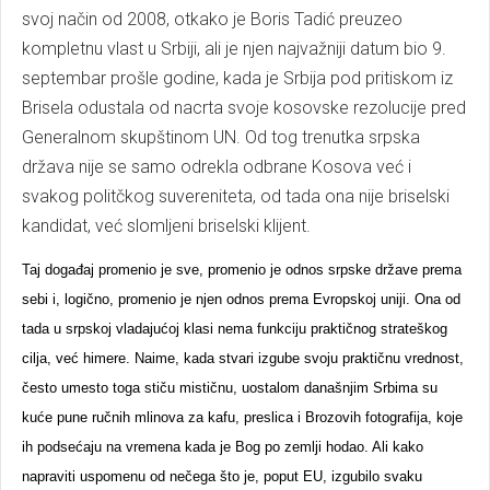
svoj način od 2008, otkako je Boris Tadić preuzeo
kompletnu vlast u Srbiji, ali je njen najvažniji datum bio 9.
septembar prošle godine, kada je Srbija pod pritiskom iz
Brisela odustala od nacrta svoje kosovske rezolucije pred
Generalnom skupštinom UN. Od tog trenutka srpska
država nije se samo odrekla odbrane Kosova već i
svakog politčkog suvereniteta, od tada ona nije briselski
kandidat, već slomljeni briselski klijent.
Taj događaj promenio je sve, promenio je odnos srpske države prema
sebi i, logično, promenio je njen odnos prema Evropskoj uniji. Ona od
tada u srpskoj vladajućoj klasi nema funkciju praktičnog strateškog
cilja, već himere. Naime, kada stvari izgube svoju praktičnu vrednost,
često umesto toga stiču mističnu, uostalom današnjim Srbima su
kuće pune ručnih mlinova za kafu, preslica i Brozovih fotografija, koje
ih podsećaju na vremena kada je Bog po zemlji hodao. Ali kako
napraviti uspomenu od nečega što je, poput EU, izgubilo svaku