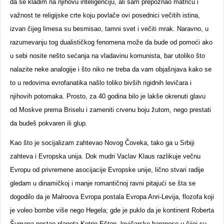
da se kladim na njihovu inteligenciju, ali sam prepoznao matricu i
važnost te religijske crte koju povlače ovi posednici večitih istina,
izvan čijeg limesa su besmisao, tamni svet i večiti mrak. Naravno, u
razumevanju tog dualističkog fenomena može da bude od pomoći ako
u sebi nosite nešto sećanja na vladavinu komunista, bar utoliko što
nalazite neke analogije i što niko ne treba da vam objašnjava kako se
to u redovima evrofanatika našlo toliko bivših rigidnih levičara i
njihovih potomaka. Prosto, za 40 godina bilo je lakše okrenuti glavu
od Moskve prema Briselu i zameniti crvenu boju žutom, nego prestati
da budeš pokvaren ili glup.
Kao što je socijalizam zahtevao Novog Čoveka, tako ga u Srbiji
zahteva i Evropska unija. Dok mudri Vaclav Klaus razlikuje večnu
Evropu od privremene asocijacije Evropske unije, lično stvari radije
gledam u dinamičkoj i manje romantičnoj ravni pitajući se šta se
dogodilo da je Malroova Evropa postala Evropa Anri-Levija, flozofa koji
je voleo bombe više nego Hegela; gde je puklo da je kontinent Roberta
Šumana postao planeta Ketrin Ešton, levičarske baronese u čijoj su