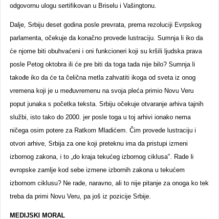
odgovornu ulogu sertifikovan u Briselu i Vašingtonu.
Dalje, Srbiju deset godina posle prevrata, prema rezoluciji Evrpskog
parlamenta, očekuje da konačno provede lustraciju. Sumnja li iko da
će njome biti obuhvaćeni i oni funkcioneri koji su kršili ljudska prava
posle Petog oktobra ili će pre biti da toga tada nije bilo? Sumnja li
takođe iko da će ta čelična metla zahvatiti ikoga od sveta iz onog
vremena koji je u međuvremenu na svoja pleća primio Novu Veru
poput junaka s početka teksta. Srbiju očekuje otvaranje arhiva tajnih
službi, isto tako do 2000. jer posle toga u toj arhivi ionako nema
ničega osim potere za Ratkom Mladićem. Čim provede lustraciju i
otvori arhive, Srbija za one koji preteknu ima da pristupi izmeni
izbornog zakona, i to „do kraja tekućeg izbornog ciklusa". Rade li
evropske zamlje kod sebe izmene izbornih zakona u tekućem
izbornom ciklusu? Ne rade, naravno, ali to nije pitanje za onoga ko tek
treba da primi Novu Veru, pa još iz pozicije Srbije.
MEDIJSKI MORAL