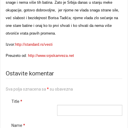
snage i nema više tih batina. Zato je Srbija danas u stanju meke
okupacije, gotovo dobrovoljne, jer njome ne vlada snaga strane sile,
već slabost i bezidejnost Borisa Tadića; njome vlada zlo sećanje na
one stare batine i onaj ko to prvi shvati i ko shvati da nema više
otvoriće vrata pravih promena.
Izvor:
http://standard.rs/vesti
Preuzeto od:
http://www.srpskamreza.net
Ostavite komentar
Sva polja oznacena sa
*
su obavezna
Title
*
Name
*