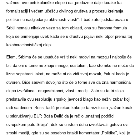
važnost ove petokolanške ekipe i da „preduzme dalje korake ka
formalizaciji i većem učešću civilnog društva u procesu kreiranja
politike i u nadgledanju aktivnosti vlasti". I baš zato ljudska prava u
Srbiji nemaju nikakve veze sa tom oblasti, ona su čarobna formula
koja se primenjuje uvek kada se u društvu pojavi neki otpor prema toj
kolaboracionističkoj ekipi.
Elem, Srbima će se ubuduće vršiti neki radovi na mozgu i najbolje će
biti da oni o tome ne znaju mnogo, uostalom, kao što niko ne može da
lizne sopstveni lakat, ne može ni da vidi svoj mozak, čak ni kada je
otvoren. Biće sasvim dovoljno što će o tome sve da zna harmonična
ekipa izvršilaca - drugosrbijanci, vlast i mediji. Zato su ta tri sloja
predstavila ovu rezoluciju srpskoj javnosti blago kao nežni zubar koji
radi sa decom. Boris Tadić je rekao kako je ta rezolucija „važan korak
u pridruživanju EU"; Boža Đelić da je reč o „snažnoj podršci
evropskom putu Srbije", dok su u istom duhu izveštavali gotovo svi
srpski mediji, gde su se posebno istakli komentator „Politike", koji je