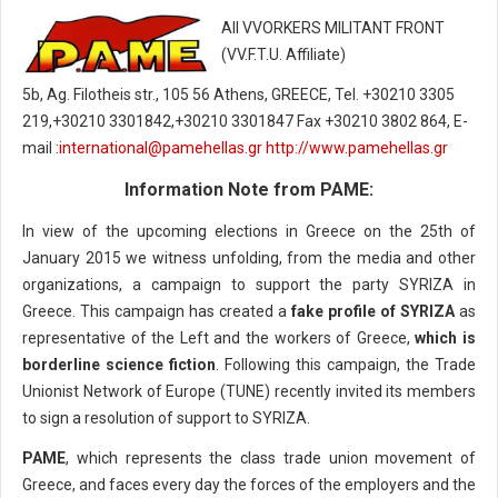
All VVORKERS MILITANT FRONT
(VV.F.T.U. Affiliate)
5b, Ag. Filotheis str., 105 56 Athens, GREECE, Tel. +30210 3305
219,+30210 3301842,+30210 3301847 Fax +30210 3802 864, E-
mail :
international@pamehellas.gr
http://www.pamehellas.gr
Information Note from PAME:
In view of the upcoming elections in Greece on the 25th of
January 2015 we witness unfolding, from the media and other
organizations, a campaign to support the party SYRIZA in
Greece. This campaign has created a
fake profile of SYRIZA
as
representative of the Left and the workers of Greece,
which is
borderline science fiction
. Following this campaign, the Trade
Unionist Network of Europe (TUNE) recently invited its members
to sign a resolution of support to SYRIZA.
PAME
, which represents the class trade union movement of
Greece, and faces every day the forces of the employers and the