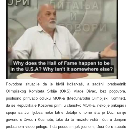
Povodom situacije da je bivši košarkaš, a sadšnji predsednik
Olimpijskog Komiteta Srbije (OKS) Vlade Divac, bez pogovora,
poslušno prihvatio odluku MOK-a (Međunarodni Olimpijski Komitet),
da se Republika e Kosovës primi u članstvo MOK-a, neko je prikupio i
spojio sa Ju Tjubea neke bitne detalјe o tome šta je Duci ranije
govorio o Divcu i Kosmetu, tako da to možete viditi i čuti u donjem
probranom video prilogu. I da podsetim još jednom, Duci će u subotu