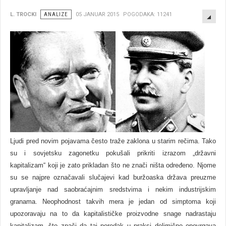
EMP
L. TROCKI
ANALIZE
05 JANUAR 2015
POGODAKA: 11241
Ljudi pred novim pojavama često traže zaklona u starim rečima. Tako
su i sovjetsku zagonetku pokušali prikriti izrazom „državni
kapitalizam“ koji je zato prikladan što ne znači ništa određeno. Njome
su se najpre označavali slučajevi kad buržoaska država preuzme
upravljanje nad saobraćajnim sredstvima i nekim industrijskim
granama. Neophodnost takvih mera je jedan od simptoma koji
upozoravaju na to da kapitalističke proizvodne snage nadrastaju
kapitalizam, što znači da taj poredak u praksi delimično opovrgava