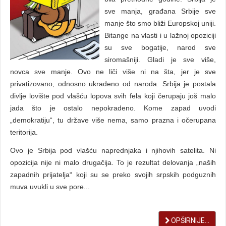
sve manja, građana Srbije sve
manje što smo bliži Europskoj uniji.
Bitange na vlasti i u lažnoj opoziciji
su sve bogatije, narod sve
siromašniji. Gladi je sve više,
novca sve manje. Ovo ne liči više ni na šta, jer je sve
privatizovano, odnosno ukradeno od naroda. Srbija je postala
divlje lovište pod vlašću lopova svih fela koji čerupaju još malo
jada što je ostalo nepokradeno. Kome zapad uvodi
„demokratiju“, tu države više nema, samo prazna i očerupana
teritorija.
Ovo je Srbija pod vlašću naprednjaka i njihovih satelita. Ni
opozicija nije ni malo drugačija. To je rezultat delovanja „naših
zapadnih prijatelja“ koji su se preko svojih srpskih podguznih
muva uvukli u sve pore...
OPŠIRNIJE...