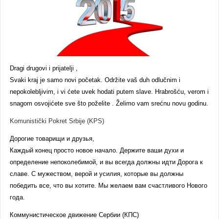
Dragi drugovi i prijatelji ,
Svaki kraj je samo novi početak. Održite vaš duh odlučnim i
nepokolebljivim, i vi ćete uvek hodati putem slave. Hrabrošću, verom i
snagom osvojićete sve što poželite . Želimo vam srećnu novu godinu.
Komunistički Pokret Srbije (KPS)
Дорогие товарищи и друзья,
Каждый конец просто новое начало. Держите ваши духи и
определение непоколебимой, и вы всегда должны идти Дорога к
славе. С мужеством, верой и усилия, которые вы должны
победить все, что вы хотите. Мы желаем вам счастливого Нового
года.
Коммунистическое движение Сербии (КПС)