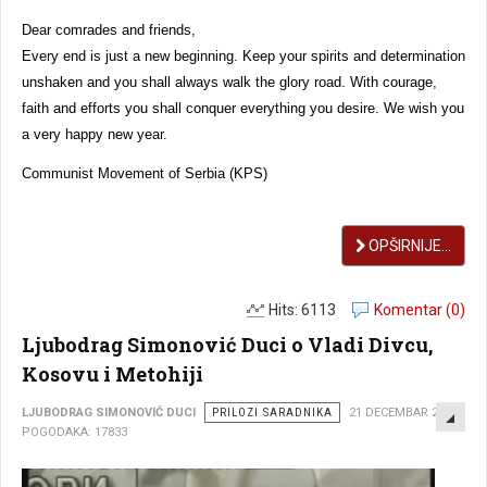
Dear comrades and friends,
Every end is just a new beginning. K
eep your spirits and determination
unshaken and you shall always walk the glory road. With courage,
faith and efforts you shall conquer everything you desire. We wish you
a very happy new year.
Communist Movement of Serbia (KPS)
OPŠIRNIJE...
Hits: 6113
Komentar (0)
Ljubodrag Simonović Duci o Vladi Divcu,
Kosovu i Metohiji
EMP
LJUBODRAG SIMONOVIĆ DUCI
PRILOZI SARADNIKA
21 DECEMBAR 2014
POGODAKA: 17833