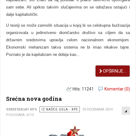
sam sebe. Ali uprkos takvim slučajevima on se odražava ostajući i
dalje kapitalistički.
U teoriji se može zamisliti situacija u kojoj bi se celokupna buržoazija
organizovala u jedinstveno dioničarsko društvo sa ciljem da sa
državnim sredstvima upravlja celom nacionalnom ekonomijom.
Ekonomski mehanizam takva sistema ne bi imao nikakve tajne.
Poznato je da kapitalizam ne dobija kao...
OPŠIRNIJE...
Hits: 11241
Komentar (0)
Srećna nova godina
EMP
SEKRETARIJAT KPS
IZ NAŠEG UGLA - KPS
29 DECEMBAR 2014
POGODAKA: 6113