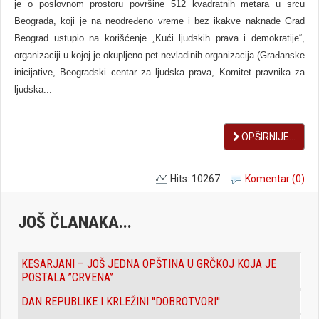
je o poslovnom prostoru površine 512 kvadratnih metara u srcu
Beograda, koji je na neodređeno vreme i bez ikakve naknade Grad
Beograd ustupio na korišćenje „Kući ljudskih prava i demokratije“,
organizaciji u kojoj je okupljeno pet nevladinih organizacija (Građanske
inicijative, Beogradski centar za ljudska prava, Komitet pravnika za
ljudska...
OPŠIRNIJE...
Hits: 10267
Komentar (0)
JOŠ ČLANAKA...
KESARJANI – JOŠ JEDNA OPŠTINA U GRČKOJ KOJA JE
POSTALA ’’CRVENA’’
DAN REPUBLIKE I KRLEŽINI ''DOBROTVORI''