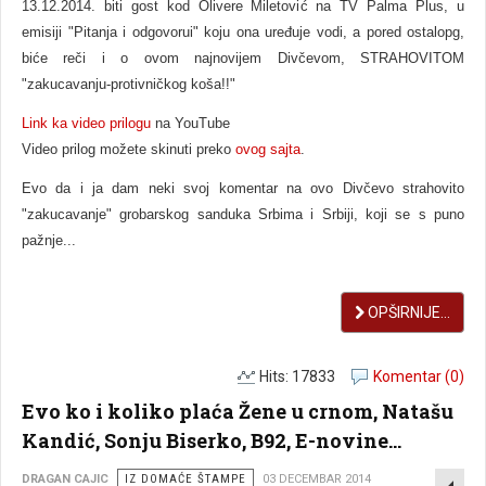
13.12.2014. biti gost kod Olivere Miletović na TV Palma Plus, u
emisiji "Pitanja i odgovorui" koju ona uređuje vodi, a pored ostalopg,
biće reči i o ovom najnovijem Divčevom, STRAHOVITOM
"zakucavanju-protivničkog koša!!"
Link ka video prilogu
na YouTube
Video prilog možete skinuti preko
ovog sajta
.
Evo da i ja dam neki svoj komentar na ovo Divčevo strahovito
"zakucavanje" grobarskog sanduka Srbima i Srbiji, koji se s puno
pažnje...
OPŠIRNIJE...
Hits: 17833
Komentar (0)
Evo ko i koliko plaća Žene u crnom, Natašu
Kandić, Sonju Biserko, B92, E-novine...
EMP
DRAGAN CAJIC
IZ DOMAĆE ŠTAMPE
03 DECEMBAR 2014