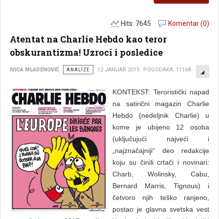
Hits: 7645
Komentar (0)
Atentat na Charlie Hebdo kao teror
obskurantizma! Uzroci i posledice
EMP
IVICA MLADENOVIĆ
ANALIZE
12 JANUAR 2015
POGODAKA: 11168
KONTEKST: Teroristički napad
na satirični magazin Charlie
Hebdo (nedeljnik Charlie) u
kome je ubijeno 12 osoba
(uključujući najveći i
„najznačajniji“ deo redakcije
koju su činili crtači i novinari:
Charb, Wolinsky, Cabu,
Bernard Marris, Tignous) i
četvoro njih teško ranjeno,
postao je glavna svetska vest