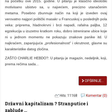
na početku ove 2015. godine. U pitanju je klasično ideološki
motivisano ubistvo sa, u najvećem, precizno utanačenim
metama. Posebno zbunnuje način na koji je izveden ovaj
verovatno najgori politički masakr u Francuskoj u poslednjih pola
veka: priprema, hladnokrvni i brzi napadi, rafalna paljba, 12
egzekucija u izuzetno kratkom roku, dobro istrenirane ubice koje
ni u jednom momentu ne pokazuju znakove panike itd. U
najkraćem, zapanjujuća „profesionalnost“ i okrutnost, glavne su
karakteristike datog zločina.
ZAŠTO CHARLIE HEBDO?: U pitanju je magazin, nedeljnik, koji,
prema rečima sada...
OPŠIRNIJE...
Hits: 11168
Komentar (0)
Državni kapitalizam ? Stranputice i
zablude ...