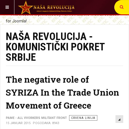
VI STE OVDE:
NAŠA REVOLUCIJA -
KOMUNISTIČKI POKRET
SRBIJE
The negative role of
SYRIZA In the Trade Union
Movement of Greece
EMP
PAME - ALL VVORKERS MILITANT FRONT
CRVENA LINIJA
15 JANUAR 2015
POGODAKA: 8943