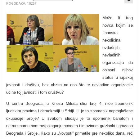
POGODAKA: 10267
Može li trag
novca kojim se
finansira
nekolicina
ovdašnjih
nevladinih
organizacija da
objasni njihov
status u srpskoj
javnosti i društvu, bez obzira na ono što te nevladine organizacije
učine toj javnosti i tom društvu?
U centru Beograda, u Kneza Miloša ulici broj 4, niče spomenik
ljudskim pravima i demokratiji u Srbiji. Ili je to spomenik neproglašene
okupacije Srbije? U svakom slučaju je to spomenik bahatom i
netransparentnom raspolaganju novcem i imovinom građanki i građana
Beograda i Srbije. Kako su „Novosti“ primetile pre nekoliko dana, reč