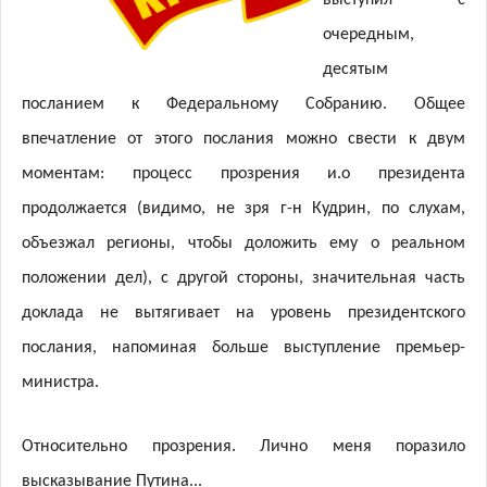
очередным,
десятым
посланием к Федеральному Собранию. Общее
впечатление от этого послания можно свести к двум
моментам: процесс прозрения и.о президента
продолжается (видимо, не зря г-н Кудрин, по слухам,
объезжал регионы, чтобы доложить ему о реальном
положении дел), с другой стороны, значительная часть
доклада не вытягивает на уровень президентского
послания, напоминая больше выступление премьер-
министра.
Относительно прозрения. Лично меня поразило
высказывание Путина...