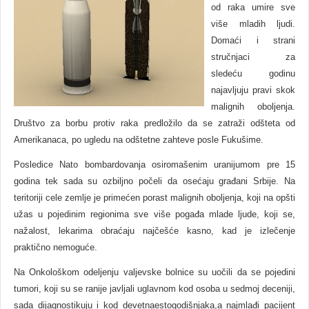
od raka umire sve
više mladih lјudi.
Domaći i strani
stručnjaci za
sledeću godinu
najavlјuju pravi skok
malignih obolјenja.
Društvo za borbu protiv raka predložilo da se zatraži odšteta od
Amerikanaca, po ugledu na odštetne zahteve posle Fukušime.
Posledice Nato bombardovanja osiromašenim uranijumom pre 15
godina tek sada su ozbilјno počeli da osećaju građani Srbije. Na
teritoriji cele zemlјe je primećen porast malignih obolјenja, koji na opšti
užas u pojedinim regionima sve više pogađa mlade lјude, koji se,
nažalost, lekarima obraćaju najčešće kasno, kad je izlečenje
praktično nemoguće.
Na Onkološkom odelјenju valјevske bolnice su uočili da se pojedini
tumori, koji su se ranije javlјali uglavnom kod osoba u sedmoj deceniji,
sada dijagnostikuju i kod devetnaestogodišnjaka,a najmlađi pacijent