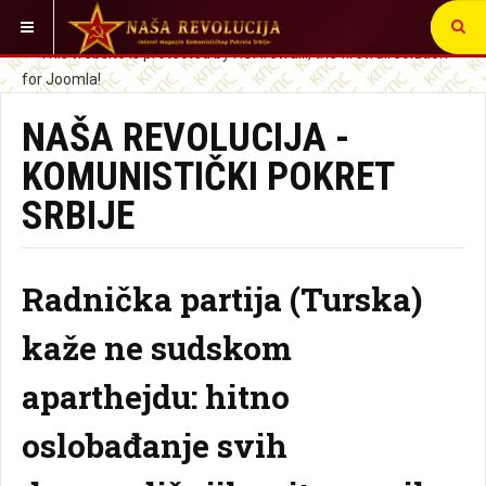
VI STE OVDE:
NAŠA REVOLUCIJA -
KOMUNISTIČKI POKRET
SRBIJE
Radnička partija (Turska)
kaže ne sudskom
aparthejdu: hitno
oslobađanje svih