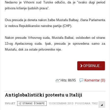
Nedavno je Vrhovni sud Turske odlučio, da je "ovako dugi period
pritvora kršenje ljudskih prava".
Ova presuda je doneta nakon žalbe Mustafa Balbay, člana Parlamenta
iz redova Republikanske narodne partije (CHP).
Nakon presude Vrhovnog suda, Mustafa Balbai, oslobođen od strane
13-og Apelacionog suda. Ipak, presuda je sprovedena samo za
Mustafu, dok za ostale pritvorenike nije.
OPŠIRNIJE...
Hits: 8695
Komentar (0)
Antiglobalistički protestu u Italiji
EMP
SVUJET
IZ STRANE ŠTAMPE
15 DECEMBAR 2013
POGODAKA: 7002