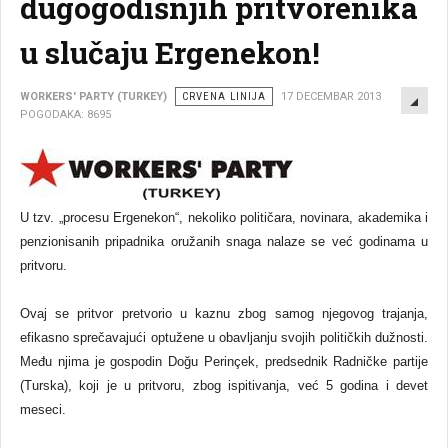
dugogodišnjih pritvorenika
u slučaju Ergenekon!
EMP
WORKERS' PARTY (TURKEY)
CRVENA LINIJA
17 DECEMBAR 2013
POGODAKA: 8695
U tzv. „procesu Ergenekon“, nekoliko političara, novinara, akademika i
penzionisanih pripadnika oružanih snaga nalaze se već godinama u
pritvoru.
Ovaj se pritvor pretvorio u kaznu zbog samog njegovog trajanja,
efikasno sprečavajući optužene u obavlјanju svojih političkih dužnosti.
Među njima je gospodin Doğu Perinçek, predsednik Radničke partije
(Turska), koji je u pritvoru, zbog ispitivanja, već 5 godina i devet
meseci.