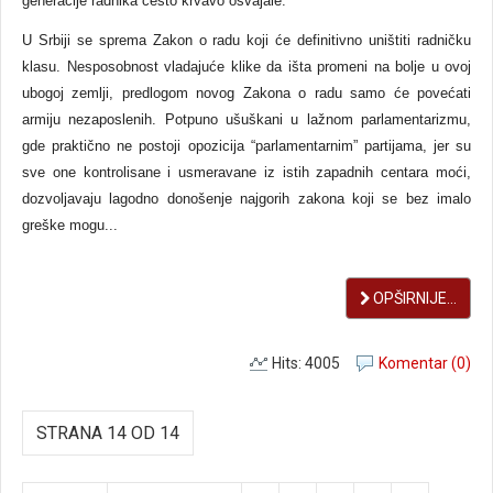
generacije radnika često krvavo osvajale.
U Srbiji se sprema Zakon o radu koji će definitivno uništiti radničku
klasu. Nesposobnost vladajuće klike da išta promeni na bolje u ovoj
ubogoj zemlji, predlogom novog Zakona o radu samo će povećati
armiju nezaposlenih. Potpuno ušuškani u lažnom parlamentarizmu,
gde praktično ne postoji opozicija “parlamentarnim” partijama, jer su
sve one kontrolisane i usmeravane iz istih zapadnih centara moći,
dozvoljavaju lagodno donošenje najgorih zakona koji se bez imalo
greške mogu...
OPŠIRNIJE...
Hits: 4005
Komentar (0)
STRANA 14 OD 14