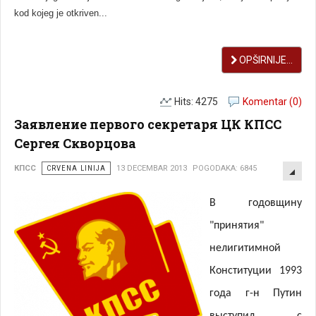
kod kojeg je otkriven...
OPŠIRNIJE...
Hits: 4275
Komentar (0)
Заявление первого секретаря ЦК КПСС
Сергея Скворцова
EMP
КПСС
CRVENA LINIJA
13 DECEMBAR 2013
POGODAKA: 6845
В годовщину
"принятия"
нелигитимной
Конституции 1993
года г-н Путин
выступил с