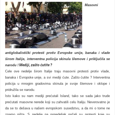
Masovni
antiglobalistički protesti protiv Evropske unije, banaka i vlade
širom Italije, interventna policija skinula šlemove i priključila se
Mediji, zašto ćutite ?
narodu !
Cele ove nedelje širom Italije traju masovni protesti protiv vlade,
banaka i Evropske unije, a svi mediji ćute. Zašto ćutite ? Interventna
policija u mnogim gradovima skinula je svoje šlemove i oklope i
pridružila se narodu.
Isto kako su nam mediji prećutali Island, tako se sada jako trude
prećutati masovne nerede koji su zahvatili celu Italiju. Neverovatno je
da se to dešava u našem evropskom susedstvu, a da mi o tome ne
znamo ništa. S nedelje na ponedeljak počeli su protesti koje su