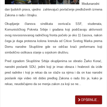
Međunarodni
dan ljudskih prava, ujedno zahtevajući povlačenje predloženih izmena
Zakona o radu i štrajku.
Okupljanje članova sindikata osnivača SSF, studenata,
Komunističkog Pokreta Srbije i građana koji podržavaju aktivnosti
ovog novoosnovanog radničkog fronta počelo je oko 11 časova, nakon
čega je duga protesna kolona krenula od Crkve Svetog Marka prema
Domu narodne Skupštine gde se održao kraći preformans koji
simbolično oslikava stanje u srpskom društvu.
Pred zgradom Skupštine Srbije okupljenima se obratio Žarko Korać,
narodni poslanik SDU, jedini koji je imao obraza i hrabrosti da iziđe
pred radnike i koji je rekao da se slaže sa njima i da on kao narodni
poslanik nije video niti dobio predlog Zakona o radu što je, kako je
rekao, neuobičajeno da se menja zakon za koji se ne...
OPŠIRNIJE...