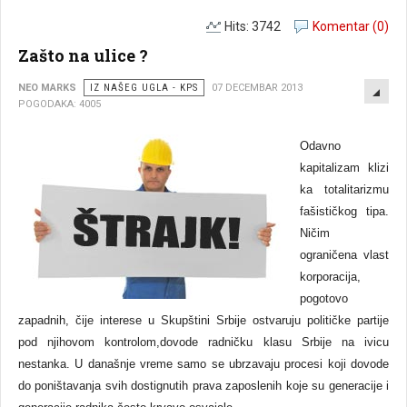
Hits: 3742
Komentar (0)
Zašto na ulice ?
EMP
NEO MARKS
IZ NAŠEG UGLA - KPS
07 DECEMBAR 2013
POGODAKA: 4005
Odavno
kapitalizam klizi
ka totalitarizmu
fašističkog tipa.
Ničim
ograničena vlast
korporacija,
pogotovo
zapadnih, čije interese u Skupštini Srbije ostvaruju političke partije
pod njihovom kontrolom,dovode radničku klasu Srbije na ivicu
nestanka. U današnje vreme samo se ubrzavaju procesi koji dovode
do poništavanja svih dostignutih prava zaposlenih koje su generacije i