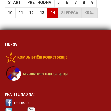
START
PRETHODNA
5
6
7
8
9
10
11
12
13
14
SLEDEĆA
KRAJ
LINKOVI:
PRATITE NAS NA:
FACEBOOK