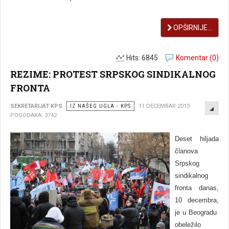
OPŠIRNIJE...
Hits: 6845
Komentar (0)
REZIME: PROTEST SRPSKOG SINDIKALNOG
FRONTA
EMP
SEKRETARIJAT KPS
IZ NAŠEG UGLA - KPS
11 DECEMBAR 2013
POGODAKA: 3742
Deset hiljada
članova
Srpskog
sindikalnog
fronta danas,
10 decembra,
je u Beogradu
obeležilo