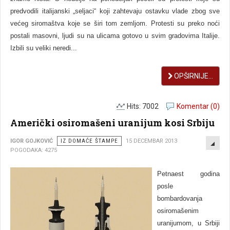
predvodili italijanski „seljaci“ koji zahtevaju ostavku vlade zbog sve
većeg siromaštva koje se širi tom zemljom. Protesti su preko noći
postali masovni, ljudi su na ulicama gotovo u svim gradovima Italije.
Izbili su veliki neredi...
OPŠIRNIJE...
Hits: 7002
Komentar (0)
Američki osiromašeni uranijum kosi Srbiju
EMP
IGOR GOJKOVIĆ
IZ DOMAĆE ŠTAMPE
15 DECEMBAR 2013
POGODAKA: 4275
Petnaest godina
posle
bombardovanja
osiromašenim
uranijumom, u Srbiji