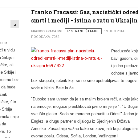
Franko Fracassi: Gas, nacistički odre
smrti i mediji - istina o ratu u Ukrajin
EMPTY
FRANCO FRACASSI
IZ STRANE ŠTAMPE
19 JUN 2014
POGODAKA: 7062
o je
ći u vidu
Preduzeće koj
 Srbije i
bavi gasom, oli
ke, ali
i jedno preduz
je Srbije i
odnose s javn
vorimo bez
bez skrupula, rečnik koji se ne sme upotreblјavati te tragovi,
, da bude
vode u blizini Bele kuće.
znik
"Duboko sam uveren da je sa malim brojem reči, a koje jako
čke, što
na emocije, moguće preoblikovati javno mnjenje ". "U Bugar
e Srbija
sve išlo glatko. Sada se moramo potruditi u Odesi".Jedan j
umela i nije
Englez, a drugu partner u dijalogu iz Sjedinjenih Država
a da
Amerike. Zasad nije važno kako se zovu, niti koju ulogu im
re. To
ovome poslu. Odesa, Sofija, London, Vašington i