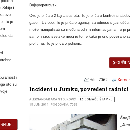
 poltiika
Dnjepropetrovsk.
 Srbije i
ika ove
Ovo je priča o 2 tajna susreta. To je priča o kontroli snabde
e. To je
gasom Evrope. To je priča o agenciji za odnose s javnošću,
kom
može manipulisati sa međunarodnim informacijama. To je pr
želeo da
samom srcu svetske moći io tome kako je ono povezano sa
profitima. To je priča o jednom...
ed
otrebna
OPŠIRNI
pularnost i
Hits: 7062
Koment
oga što su
Incident u Jumku, povređeni radnici
svoje
o
ALEKSANDAR ACA STOJKOVIĆ
IZ DOMAĆE ŠTAMPE
15 JUN 2014
POGODAKA: 7085
Štraj
RNIJE...
„Jum