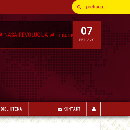
07
VOLUCIJA ☭ - internet magazin Komunističkog Pokreta S
PET
,
AVG
BIBLIOTEKA
KONTAKT