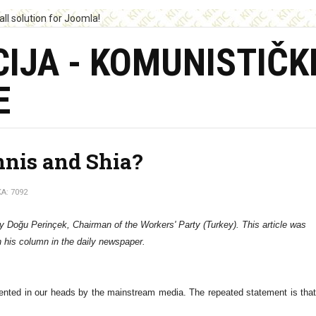
IJA - KOMUNISTIČK
E
nnis and Shia?
: 7092
by Doğu Perinçek, Chairman of the Workers' Party (Turkey). This article was
n his column in the daily newspaper.
ented in our heads by the mainstream media. The repeated statement is that