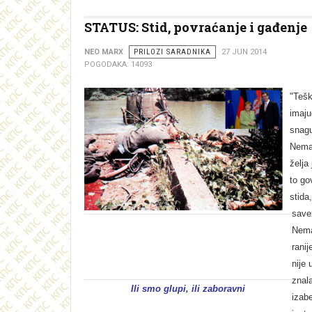
STATUS: Stid, povraćanje i gađenje
NEO MARX
PRILOZI SARADNIKA
27 JUN 2014
POGODAKA: 14093
"Tešk
imaju
snagu
Nemač
želja 
to go
stida
save
Nema
ranij
nije 
znal
Ili smo glupi, ili zaboravni
izabe