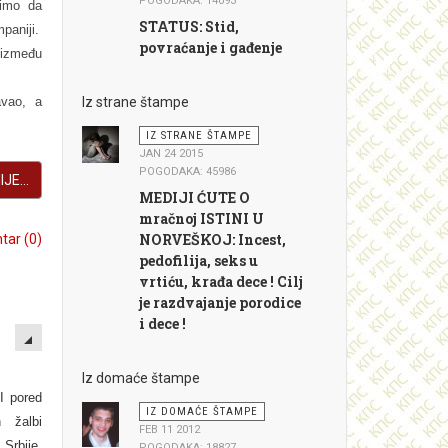
POGODAKA: 14093
limo da
STATUS: Stid,
paniji.
povraćanje i gađenje
 između
avao, a
Iz strane štampe
IZ STRANE ŠTAMPE
JAN 24 2015
POGODAKA: 45986
JE...
MEDIJI ĆUTE O
mračnoj ISTINI U
NORVEŠKOJ: Incest,
ar (0)
pedofilija, seks u
vrtiću, krađa dece ! Cilj
je razdvajanje porodice
EMPTY
i dece !
Iz domaće štampe
I pored
IZ DOMAĆE ŠTAMPE
h žalbi
FEB 11 2012
“
Srbije,
POGODAKA: 18827