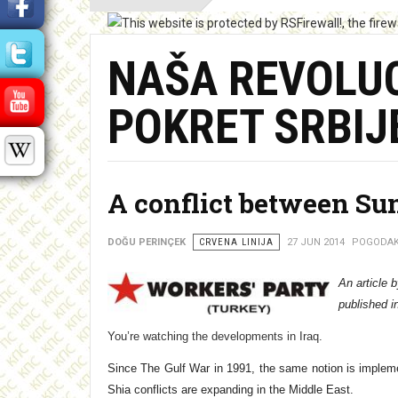
NAŠA REVOLUC
POKRET SRBIJ
A conflict between Su
DOĞU PERINÇEK
CRVENA LINIJA
27 JUN 2014
POGODAKA
An article 
published i
You’re watching the developments in Iraq.
Since The Gulf War in 1991, the same notion is implem
Shia conflicts are expanding in the Middle East.