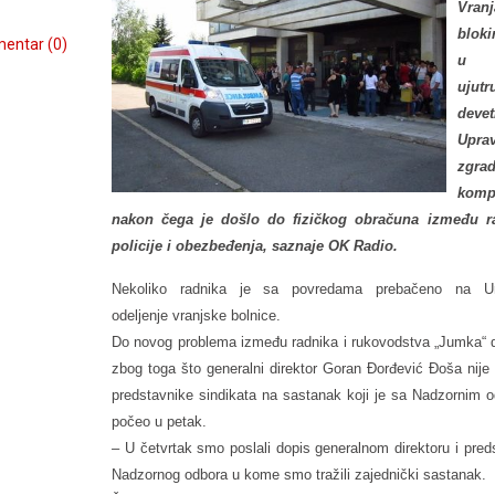
Vranj
bloki
entar (0)
u p
ujutr
devet
Upra
zgra
komp
nakon čega je došlo do fizičkog obračuna između ra
policije i obezbeđenja, saznaje OK Radio.
Nekoliko radnika je sa povredama prebačeno na Ur
odeljenje vranjske bolnice.
Do novog problema između radnika i rukovodstva „Jumka“ d
zbog toga što generalni direktor Goran Đorđević Đoša nije
predstavnike sindikata na sastanak koji je sa Nadzornim 
počeo u petak.
– U četvrtak smo poslali dopis generalnom direktoru i pred
Nadzornog odbora u kome smo tražili zajednički sastanak.