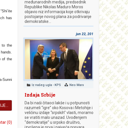
međunarodnih medija, predsednik
Republike Nikolas Maduro Moros
“Shi’ite
objavio niz informacija koje otkrivaju
postojanje novog plana za podrivanje
ich has
demokratske…
jun 22, 2018
 to the
d hands.
e of the
ia-Sunni
Iz našeg ugla - KPS
Neo Marx
Izdaja Srbije
Da bi naši čitaoci lakše i u potpunosti
JE...
razumeli “igre” oko Kosova i Metohije i
veličinu izdaje “srpskih” vlasti, moramo
se vratiti malo unazad. Uvođenjem
ar (0)
“demokratije” u srpsko društvo,
izvršena je prva i najveća prevara.