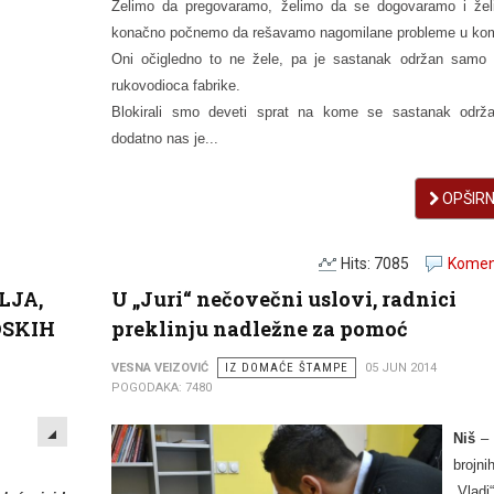
Želimo da pregovaramo, želimo da se dogovaramo i že
konačno počnemo da rešavamo nagomilane probleme u kom
Oni očigledno to ne žele, pa je sastanak održan samo
rukovodioca fabrike.
Blokirali smo deveti sprat na kome se sastanak održ
dodatno nas je...
OPŠIRNI
Hits: 7085
Koment
LJA,
U „Juri“ nečovečni uslovi, radnici
DSKIH
preklinju nadležne za pomoć
VESNA VEIZOVIĆ
IZ DOMAĆE ŠTAMPE
05 JUN 2014
POGODAKA: 7480
EMPTY
Niš
– 
brojni
„
Vladi