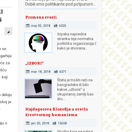
Dobili smo politikante pod potpunom…
dI
Promena svesti
i
maj 05, 2018
6325
EMPTY
Srpska napredna
stranka nije normalna
politička organizacija.Od
kako je stvorena…
e se
garhija
„IZBORI“
eće za
ošću
mar 18, 2018
6371
 koji
Šteta je trošiti reči na
beogradske ili bilo
kakve „izbore“ u
okupiranoj zemlji kao
 deluju
što…
skoj je
Hajdegerova filozofija u svetlu
e
životvornog humanizma
aju u
jan 20, 2018
15658
Studija koja se nalazi