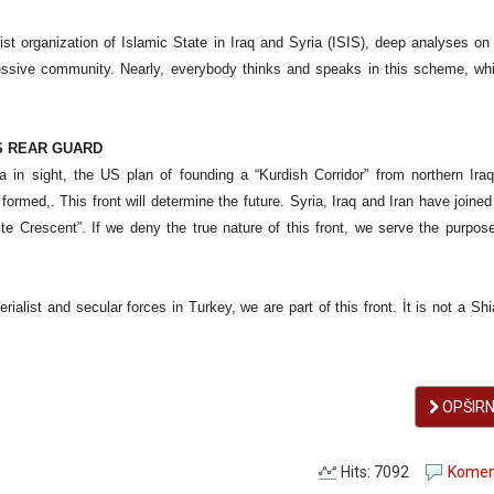
rist organization of Islamic State in Iraq and Syria (ISIS), deep analyses on 
gressive community. Nearly, everybody thinks and speaks in this scheme, wh
’S REAR GUARD
a in sight, the US plan of founding a “Kurdish Corridor” from northern Iraq
 formed,. This front will determine the future. Syria, Iraq and Iran have joine
’ite Crescent”. If we deny the true nature of this front, we serve the purpos
rialist and secular forces in Turkey, we are part of this front. İt is not a Sh
OPŠIRNI
Hits: 7092
Koment