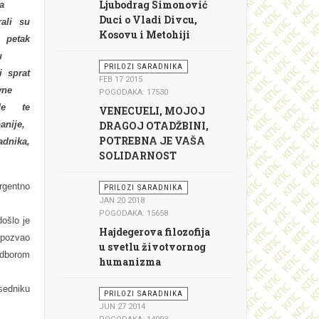
Ljubodrag Simonović
a
Duci o Vladi Divcu,
rali su
Kosovu i Metohiji
etak
u
PRILOZI SARADNIKA
i sprat
FEB 17 2015
vne
POGODAKA: 17530
de te
VENECUELI, MOJOJ
anije,
DRAGOJ OTADŽBINI,
POTREBNA JE VAŠA
dnika,
SOLIDARNOST
gentno
PRILOZI SARADNIKA
JAN 20 2018
POGODAKA: 15658
ošlo je
Hajdegerova filozofija
 pozvao
u svetlu životvornog
odborom
humanizma
sedniku
PRILOZI SARADNIKA
JUN 27 2014