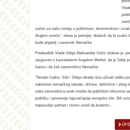
jeste
Vlade
polit
zemlj
važno za našu zemlju u političkom, ekonomskom i sva
drugom smislu", rekao je premijer, dodavši da bi svako 
bude prijatelj i saveznik Nemačke.
Predsednik Vlade Srbije Aleksandar Vučić istakao je, pr
razgovore s kancelarkom Angelom Merkel, da je Srbiji p
šansa i da želi savezništvo Nemačke.
"Nimalo čudno, Srbi i Srbija nikada nisu uživali veliku po
naklonost nemačkog naroda i države, delimično i zbog t
naša rukovodstva uvek mislila da političkim trikovima o
podršku i poverenje najznačajnije evropske sile. Bili sm
nepouzdan partner i nismo umeli da budemo...
OPŠI