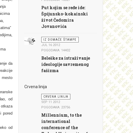
anja
Put kojim se ređe ide:
Špijunsko-kokainski
nicima
život Čedomira
na,
Jovanovića
katima
“
ijima,
IZ DOMAĆE ŠTAMPE
JUL 16 2012
cima
POGODAKA: 14402
Beleške za istraživanje
ženje da
ideologije savremenog
fašizma
eakcije
o mesto
Crvena linija
eranske
CRVENA LINIJA
dao, od
SEP 11 2012
 otkaza
POGODAKA: 23756
i pored
Millennium, to the
international
conference of the
neko od