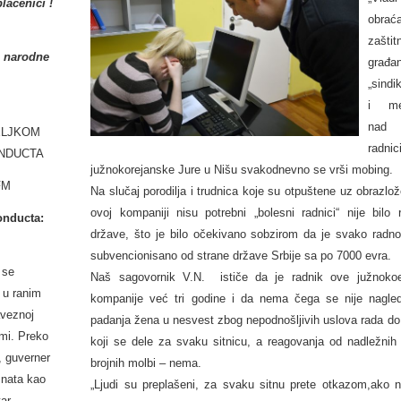
laćenici !
obrać
zaštit
o narodne
građa
„
sindi
i med
nad
ELJKOM
radni
NDUCTA
južnokorejanske Jure u Nišu svakodnevno se vrši mobing.
 FM
Na slučaj porodilјa i trudnica koje su otpuštene uz obrazlo
ovoj kompaniji nisu potrebni „bolesni radnici“ nije bilo r
onducta:
države, što je bilo očekivano sobzirom da je svako radn
subvencionisano od strane države Srbije sa po 7000 evra.
 se
Naš sagovornik V.N. ističe da je radnik ove južnoko
u u ranim
kompanije već tri godine i da nema čega se nije nagle
aveznoj
padanja žena u nesvest zbog nepodnošlјivih uslova rada do
ami. Preko
koji se dele za svaku sitnicu, a reagovanja od nadležnih 
, guverner
brojnih molbi – nema.
znata kao
„Ljudi su preplašeni, za svaku sitnu prete otkazom,ako 
tar