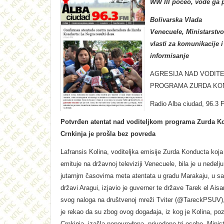
WW III počeo, vode ga p
Bolivarska Vlada
Venecuele, Ministarstv
vlasti za komunikacije i
informisanje
AGRESIJA NAD VODIT
PROGRAMA ZURDA KO
Radio Alba ciudad, 96.3
Potvrđen atentat nad voditeljkom programa Zurda K
Crnkinja je prošla bez povreda
Lafransis Kolina, voditeljka emisije Zurda Konducta koja
emituje na državnoj televiziji Venecuele, bila je u nedelj
jutarnjm časovima meta atentata u gradu Marakaju, u s
državi Aragui, izjavio je guverner te države Tarek el Ais
svog naloga na društvenoj mreži Tviter (@TareckPSUV)
je rekao da su zbog ovog događaja, iz kog je Kolina, po
Crnkinja, izašla nepovređena, privedene tri osobe. Minis