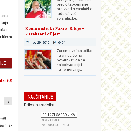
pred čitaocem nije
proizvod stvaralačke
radosti, već
vanja
stvaralačke…
 koja
Komunistički Pokret Srbije -
iča o
Karakter i ciljevi
 ličnim
nov 29, 2017
6434
Zar smo zaista toliko
naivni da ćemo
poverovati da će
JE...
najpokvareniji i
najnemoralniji…
ar (0)
NAJČITANIJE
EMPTY
Prilozi saradnika
PRILOZI SARADNIKA
kači
DEC 21 2014
POGODAKA: 17834
ka“ iz