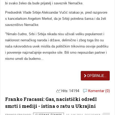
bi svako želeo da bude prijatelj i saveznik Nemačke.
Predsednik Vlade Srbije Aleksandar Vučić istakao je, pred razgovore
s kancelarkom Angelom Merkel, da je Srbiji potrebna šansa i da želi
savezništvo Nemačke.
"Nimalo čudno, Srbi i Srbija nikada nisu uživali veliku popularnost i
naklonost nemačkog naroda i države, delimično i zbog toga što su
naša rukovodstva uvek mislila da političkim trikovima osvoje podršku
i poverenje najznačajnije evropske sile. Bili smo nepouzdan partner i
nismo umeli da budemo...
OPŠIRNIJE...
Hits: 14194
Komentar (0)
Franko Fracassi: Gas, nacistički odredI
smrti i mediji - istina o ratu u Ukrajini