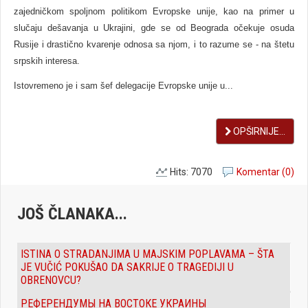
zajedničkom spolјnom politikom Evropske unije, kao na primer u
slučaju dešavanja u Ukrajini, gde se od Beograda očekuje osuda
Rusije i drastično kvarenje odnosa sa njom, i to razume se - na štetu
srpskih interesa.
Istovremeno je i sam šef delegacije Evropske unije u...
OPŠIRNIJE...
Hits: 7070
Komentar (0)
JOŠ ČLANAKA...
ISTINA O STRADANJIMA U MAJSKIM POPLAVAMA – ŠTA
JE VUČIĆ POKUŠAO DA SAKRIJE O TRAGEDIJI U
OBRENOVCU?
РЕФЕРЕНДУМЫ НА ВОСТОКЕ УКРАИНЫ