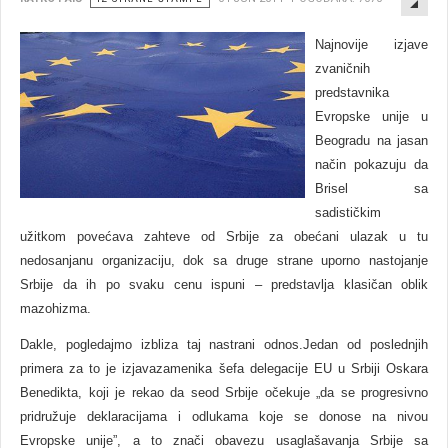
EMP
Najnovije izjave
zvaničnih
predstavnika
Evropske unije u
Beogradu na jasan
način pokazuju da
Brisel sa
sadističkim
užitkom povećava zahteve od Srbije za obećani ulazak u tu
nedosanjanu organizaciju, dok sa druge strane uporno nastojanje
Srbije da ih po svaku cenu ispuni – predstavlјa klasičan oblik
mazohizma.
Dakle, pogledajmo izbliza taj nastrani odnos.Jedan od poslednjih
primera za to je izjavazamenika šefa delegacije EU u Srbiji Oskara
Benedikta, koji je rekao da seod Srbije očekuje „da se progresivno
pridružuje deklaracijama i odlukama koje se donose na nivou
Evropske unije”, a to znači obavezu usaglašavanja Srbije sa