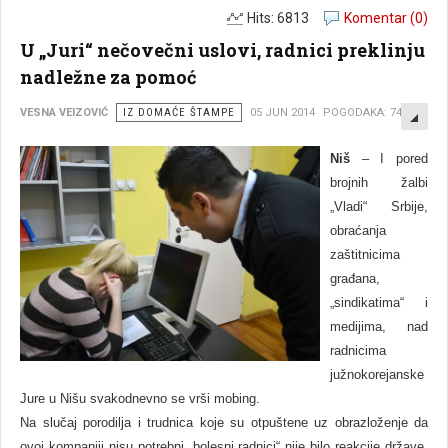
Hits: 6813
Komentar (0)
U „Juri“ nečovečni uslovi, radnici preklinju
nadležne za pomoć
EMP
VESNA VEIZOVIĆ
IZ DOMAĆE ŠTAMPE
05 JUN 2014
POGODAKA: 7493
Niš
– I pored
brojnih žalbi
„
Vladi
“
Srbije,
obraćanja
zaštitnicima
građana,
„
sindikatima
“
i
medijima, nad
radnicima
južnokorejanske
Jure u Nišu svakodnevno se vrši mobing.
Na slučaj porodilјa i trudnica koje su otpuštene uz obrazloženje da
ovoj kompaniji nisu potrebni „bolesni radnici“ nije bilo reakcije države,