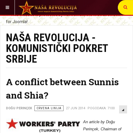
VI STE OVDE:
NAŠA REVOLUCIJA -
KOMUNISTIČKI POKRET
SRBIJE
A conflict between Sunnis
and Shia?
EMP
DOĞU PERINÇEK
CRVENA LINIJA
27 JUN 2014
POGODAKA: 7100
An article by Doğu
Perinçek, Chairman of