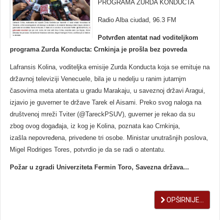
PROGRAMA ZURDA KONDUCTA
Radio Alba ciudad, 96.3 FM
Potvrđen atentat nad voditeljkom
programa Zurda Konducta: Crnkinja je prošla bez povreda
Lafransis Kolina, voditeljka emisije Zurda Konducta koja se emituje na
državnoj televiziji Venecuele, bila je u nedelju u ranim jutarnjm
časovima meta atentata u gradu Marakaju, u saveznoj državi Aragui,
izjavio je guverner te države Tarek el Aisami. Preko svog naloga na
društvenoj mreži Tviter (@TareckPSUV), guverner je rekao da su
zbog ovog događaja, iz kog je Kolina, poznata kao Crnkinja,
izašla nepovređena, privedene tri osobe. Ministar unutrašnjih poslova,
Migel Rodriges Tores, potvrdio je da se radi o atentatu.
Požar u zgradi Univerziteta Fermin Toro, Savezna država...
OPŠIRNIJE...