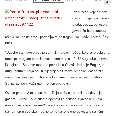
EMP
FRANCO FRACASSI
IZ STRANE ŠTAMPE
19 JUN 2014
POGODAKA: 7071
Preduzeće koje se bavi
gasom, oligarhija i jedno
preduzeće za odnose s
javnošću bez skrupula,
rečnik koji se ne sme upotreblјavati te tragovi, koji vode u blizini Bele
kuće.
"Duboko sam uveren da je sa malim brojem reči, a koje jako deluju na
emocije, moguće preoblikovati javno mnjenje ". "U Bugarskoj je sve
išlo glatko. Sada se moramo potruditi u Odesi".Jedan je Englez, a
drugu partner u dijalogu iz Sjedinjenih Država Amerike. Zasad nije
važno kako se zovu, niti koju ulogu imaju u ovome poslu. Odesa,
Sofija, London, Vašington i Dnjepropetrovsk.
Ovo je priča o 2 tajna susreta. To je priča o kontroli snabdevanja
gasom Evrope. To je priča o agenciji za odnose s javnošću, koja
može manipulisati sa međunarodnim informacijama. To je priča o
samom srcu svetske moći io tome kako je ono povezano sa ličnim