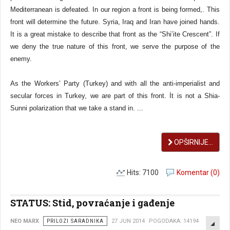
Mediterranean is defeated. In our region a front is being formed,. This
front will determine the future. Syria, Iraq and Iran have joined hands.
It is a great mistake to describe that front as the “Shi’ite Crescent”. If
we deny the true nature of this front, we serve the purpose of the
enemy.
As the Workers’ Party (Turkey) and with all the anti-imperialist and
secular forces in Turkey, we are part of this front. İt is not a Shia-
Sunni polarization that we take a stand in. ...
OPŠIRNIJE...
Hits: 7100
Komentar (0)
STATUS: Stid, povraćanje i gađenje
EMP
NEO MARX
PRILOZI SARADNIKA
27 JUN 2014
POGODAKA: 14194