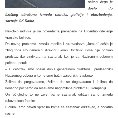
nakon čega je
došlo do
fizičkog obračuna između radnika, policije i obezbeđenja,
saznaje OK Radio.
Nekoliko radnika je sa povredama prebačeno na Urgentno odeljenje
vranjske bolnice.
Do novog problema između radnika i rukovodstva „Jumka“ došlo je
zbog toga što generalni direktor Goran Đorđević Đoša nije pozvao
predstavnike sindikata na sastanak koji je sa Nadzornim odborom
počeo u petak.
– U četvrtak smo poslali dopis generalnom direktoru i predsedniku
Nadzornog odbora u kome smo tražili zajednički sastanak.
Želimo da pregovaramo, želimo da se dogovaramo i želimo da
konačno počnemo da rešavamo nagomilane probleme u kompaniji.
Oni očigledno to ne žele, pa je sastanak održan samo između
rukovodioca fabrike.
Blokirali smo deveti sprat na kome se sastanak održavao, a dodatno
nas je...