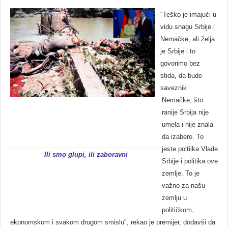
"Teško je imajući u
vidu snagu Srbije i
Nemačke, ali želja
je Srbije i to
govorimo bez
stida, da bude
saveznik
Nemačke, što
ranije Srbija nije
umela i nije znala
da izabere. To
jeste poltiika Vlade
Ili smo glupi, ili zaboravni
Srbije i politika ove
zemlje. To je
važno za našu
zemlju u
političkom,
ekonomskom i svakom drugom smislu", rekao je premijer, dodavši da