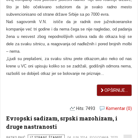
što je bilo očekivano sobzirom da je svako radno mesto
subvencionisano od strane države Srbije sa po 7000 evra.
Naš sagovornik V.N. ističe da je radnik ove južnokoeranske
kompanije već tri godine i da nema čega se nije nagledao, od padanja
žena u nesvest zbog nepodnošlјivih uslova rada do otkaza koji se
dele za svaku sitnicu, a reagovanja od nadležnih i pored brojnih molbi
– nema.
„Ljudi su preplašeni, za svaku sitnu prete otkazom,ako neko od nas
krene u VC oni upisuju koliko so se zadržali, godišnjih odmora nema,
razboliš se dobiješ otkaz jer se bolovanje ne priznaje...
OPŠIRNIJE...
Hits: 7493
Komentar (0)
Evropski sadizam, srpski mazohizam, i
druge nastranosti
RATKO PAIĆ
IZ STRANE ŠTAMPE
04 JUN 2014
POGODAKA: 7070