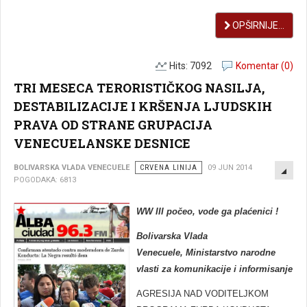
OPŠIRNIJE...
Hits: 7092
Komentar (0)
TRI MESECA TERORISTIČKOG NASILJA,
DESTABILIZACIJE I KRŠENJA LJUDSKIH
PRAVA OD STRANE GRUPACIJA
VENECUELANSKE DESNICE
EMP
BOLIVARSKA VLADA VENECUELE
CRVENA LINIJA
09 JUN 2014
POGODAKA: 6813
WW III počeo, vode ga plaćenici !
Bolivarska Vlada
Venecuele, Ministarstvo narodne
vlasti za komunikacije i informisanje
AGRESIJA NAD VODITELJKOM