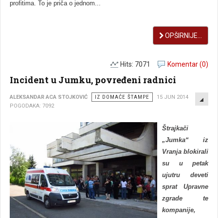
profitima. To je priča o jednom...
OPŠIRNIJE...
Hits: 7071
Komentar (0)
Incident u Jumku, povređeni radnici
EMP
ALEKSANDAR ACA STOJKOVIĆ
IZ DOMAĆE ŠTAMPE
15 JUN 2014
POGODAKA: 7092
Štrajkači
„Jumka“ iz
Vranja blokirali
su u petak
ujutru deveti
sprat Upravne
zgrade te
kompanije,