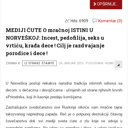
OPŠIRNIJE...
Hits: 6909
Komentar (0)
MEDIJI ĆUTE O mračnoj ISTINI U
NORVEŠKOJ: Incest, pedofilija, seks u
vrtiću, krađa dece ! Cilj je razdvajanje
porodice i dece !
EMP
ZRINKA K
IZ STRANE ŠTAMPE
24 JANUAR 2015
POGODAKA: 45980
U Norveškoj postoji nekakva narodna tradicija intimnih odnosa sa
decom: s dečacima i devojčicama - učinjenih od strane njihovih krvnih
sPrirodnika, koji ih kasnije predaju komšijama.
Zastrašujuće svedočanstvo ove Ruskinje otkriće vam mračne tajne
takozvanog naprednog zapada. Reč je o potpunoj destrukciji čitavog
čovečanstva dok svi mediji sveta ćute o zlu koje se odvija u
naprednim zemljama. Na udaru su porodice i deca, a udare izvršava