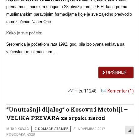
prema muslimanskim snagama 28. divizije armije BiH, kao i prema
muslimanskim paravojnim formacijama koje je sve zajedno predvodio
ratni zločinac Naser Orić.
Kako je sve počelo:
Srebrenica je početkom rata 1992. god. bila izolovana enklava sa
većinskim muslimanskim...
OPŠIRNIJE...
Hits: 11248
Komentar (1)
“Unutrašnji dijalog“ o Kosovu i Metohiji –
VELIKA PREVARA za srpski narod
EMP
MITAR KOVAČ
IZ DOMAĆE ŠTAMPE
21 NOVEMBAR 2017
POGODAKA: 6328