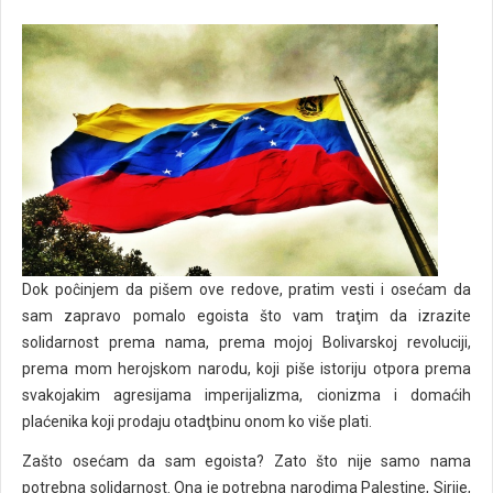
Dok poĉinjem da pišem ove redove, pratim vesti i osećam da
sam zapravo pomalo egoista što vam traţim da izrazite
solidarnost prema nama, prema mojoj Bolivarskoj revoluciji,
prema mom herojskom narodu, koji piše istoriju otpora prema
svakojakim agresijama imperijalizma, cionizma i domaćih
plaćenika koji prodaju otadţbinu onom ko više plati.
Zašto osećam da sam egoista? Zato što nije samo nama
potrebna solidarnost. Ona je potrebna narodima Palestine, Sirije,