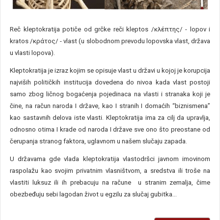
Reč kleptokratija potiče od grčke reči kleptos /κλέπτης/ - lopov i
kratos /κράτος/ - vlast (u slobodnom prevodu lopovska vlast, država
u vlasti
lopova).
Kleptokratija je izraz kojim se opisuje vlast u državi u kojoj je korupcija
najviših političkih institucija dovedena do nivoa kada vlast post
oji
samo zbog ličnog bogaćenja pojedinaca na vlasti i stranaka koji je
čine, na račun naroda I države, kao I stranih I domaćih “b
i
znismena”
kao sastavnih delova iste vla
sti. Kleptokratija ima za cilj da upravlja,
odnosno otima I krade od naroda I države sve ono što preostane od
čerupanja stranog faktora, uglavnom u našem slučaju zapada.
U državama gde vlada kleptokratija vlastodršci javnom imovinom
raspolažu kao svojim privatnim vlasništvom, a sredstva ili troše na
vlastiti luksuz ili ih prebacuju na račune u stranim zemalja, čime
obezbeđuju sebi lagodan život u egzilu za slučaj gubitka...