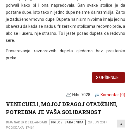
pohvali kako bi i ona napredovala. San svake stolice je da
postane dupe. Isto tako ni jedno dupe ne sme da razmišlja. Za to
je zaduženo vrhovno dupe. Dupeta na nižim nivoima imaju jedinu
obavezu da kada se nađu u frizerskim stolicama redovno prde, a
ako se i useru, nije strašno. To i jeste posao dupeta da redovno
sere.
Proseravanja raznoraznih dupeta gledamo bez prestanka
preko...
OPŠIRNIJE...
Hits: 7028
Komentar (0)
VENECUELI, MOJOJ DRAGOJ OTADŽBINI,
POTREBNA JE VAŠA SOLIDARNOST
EMP
DIJA NADER DE EL-ANDARI
PRILOZI SARADNIKA
28 JUN 2017
POGODAKA: 17464