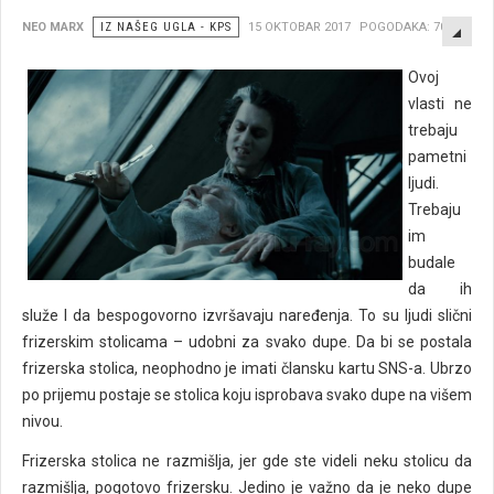
EMP
NEO MARX
IZ NAŠEG UGLA - KPS
15 OKTOBAR 2017
POGODAKA: 7028
Ovoj
vlasti ne
trebaju
pametni
ljudi.
Trebaju
im
budale
da ih
služe I da bespogovorno izvršavaju naređenja. To su ljudi slični
frizerskim stolicama – udobni za svako dupe. Da bi se postala
frizerska stolica, neophodno je imati člansku kartu SNS-a. Ubrzo
po prijemu postaje se stolica koju isprobava svako dupe na višem
nivou.
Frizerska stolica ne razmišlja, jer gde ste videli neku stolicu da
razmišlja, pogotovo frizersku. Jedino je važno da je neko dupe