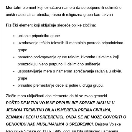
Mentalni
element koji označava nameru da se potpuno ili delimično
uništi nacionalna, etnička, rasna ili religiozna grupa kao takva i
Fizički
element koji uključuje sledeće oblike zločina:
ubijanje pripadnika grupe
uzrokovanje teških telesnih ili mentalnih povreda pripadnicima
grupe
namerno podvrgavanje grupe takvim životnim uslovima koji
prouzrokuju njeno potpuno ili delimično uništenje
uspostavljanje mera s namerom sprečavanja rađanja u okviru
grupe
prinudno premeštanje dece iz jedne u drugu grupu.
Zločin mora uključivati oba elementa da bi se zvao genocid.
POŠTO DEJSTVA VOJSKE REPUBLIKE SRPSKE NISU NI U
JEDNOM TRENUTKU BILA USMERENA PREMA CIVILIMA,
ŽENAMA I DECI U SREBRENICI, ONDA SE NE MOŽE GOVORITI O
GENOCIDU NAD MUSLIMANIMA U SREBRENICI
. Dejstva Vojske
Republike Srpske od 11.07.1995. god. su bila isključivo usmerena