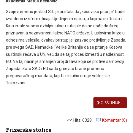
akademik Matija Bećković
Svojevremeno je vlast Srbije pristala da „kosovsko pitanje“ bude
izvedeno iz sfere uticaja Ujedinjenih nacija, u kojima su Rusija i
Kina imale veoma ozbilјnu ulogu i uticale da ne dođe do šireg
priznavanja nezavisnosti lažne NATO države. U uslovima krize u
odnosima velesila, ovakav pristup je izazvao protivlјenje Zapada,
pre svega SAD, Nemačke i Velike Britanije da se pitanje Kosova
suštinski rešava u UN, već da se taj proces izmesti u nadležnost
EU. Na taj način je smanjen broj država koje se protive samovolјi
Zapada. Zato SAD i EU sada grčevito brane promenu
pregovaračkog mandata, koji bi uklјučio druge velike sile.
Takozvani...
OPŠIRNIJE...
Hits: 6328
Komentar (0)
Frizerske stolice