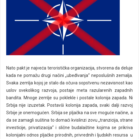
Nato pakt je najveća teroristička organizacija, stvorena da deluje
kada ne pomažu drugi načini „ubeđivanja“ neposlušnih zemalja.
Svaka zemlja kojoj je stalo da očuva sopstvenu nezavisnost kao
uslov svekolikog razvoja, postaje meta razularenih zapadnih
bandita. Mnoge zemlje su poklekle i postale kolonija zapada. Ni
Srbija nije izuzetak. Postavši kolonija zapada, svaki dalji razvoj
Srbije je onemogućen. Srbija se pljačka na sve moguće načine, a
da se zamagli suština to domaći kvislinzi zovu „tranzicija, strane
investicije, privatizacija“ i slične budalaštine kojima se prikriva
kolonijalni odnos pljačke prirodnih, privrednih i ljudskih resursa u