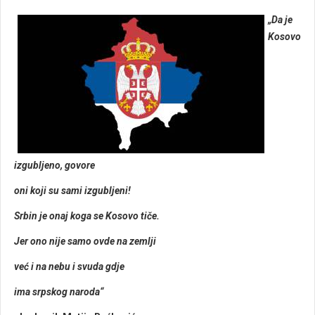
„Da je
Kosovo
izgublјeno, govore
oni koji su sami izgublјeni!
Srbin je onaj koga se Kosovo tiče.
Jer ono nije samo ovde na zemlјi
već i na nebu i svuda gdje
ima srpskog naroda“