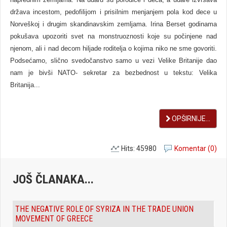
država incestom, pedofilijom i prisilnim menjanjem pola kod dece u
Norveškoj i drugim skandinavskim zemljama. Irina Berset godinama
pokušava upozoriti svet na monstruoznosti koje su počinjene nad
njenom, ali i nad decom hiljade roditelja o kojima niko ne sme govoriti.
Podsećamo, slično svedočanstvo samo u vezi Velike Britanije dao
nam je bivši NATO- sekretar za bezbednost u tekstu: Velika
Britanija...
OPŠIRNIJE...
Hits: 45980
Komentar (0)
JOŠ ČLANAKA...
THE NEGATIVE ROLE OF SYRIZA IN THE TRADE UNION
MOVEMENT OF GREECE