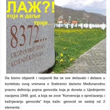
Da bismo objasnili i razjasnili šta se sve dešavalo i dešava u
kontekstu ovog vremena o Srebrenici daćemo Međunarodnu
pravnu definiciju pojma genocida koja je doneta u Ujedinjenim
nacijama 1948. god, a koja se zove "Konvencija o sprečavanju i
kažnjavanju genocida" koja kaže:
g
enocid se sastoji od 2
elementa: