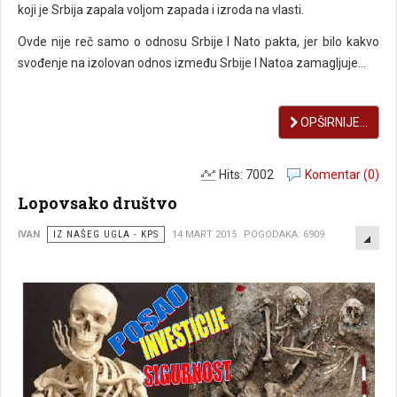
koji je Srbija zapala voljom zapada i izroda na vlasti.
Ovde nije reč samo o odnosu Srbije I Nato pakta, jer bilo kakvo
svođenje na izolovan odnos između Srbije I Natoa zamagljuje...
OPŠIRNIJE...
Hits: 7002
Komentar (0)
Lopovsako društvo
EMP
IVAN
IZ NAŠEG UGLA - KPS
14 MART 2015
POGODAKA: 6909