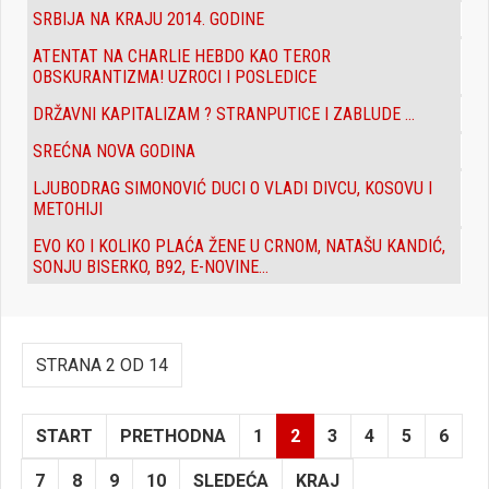
SRBIJA NA KRAJU 2014. GODINE
ATENTAT NA CHARLIE HEBDO KAO TEROR
OBSKURANTIZMA! UZROCI I POSLEDICE
DRŽAVNI KAPITALIZAM ? STRANPUTICE I ZABLUDE ...
SREĆNA NOVA GODINA
LJUBODRAG SIMONOVIĆ DUCI O VLADI DIVCU, KOSOVU I
METOHIJI
EVO KO I KOLIKO PLAĆA ŽENE U CRNOM, NATAŠU KANDIĆ,
SONJU BISERKO, B92, E-NOVINE...
STRANA 2 OD 14
START
PRETHODNA
1
2
3
4
5
6
7
8
9
10
SLEDEĆA
KRAJ