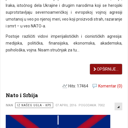
Iraka, istoĉnog dela Ukrajine i drugim narodima koji se herojski
suprotstavljaju severnoameriĉkoj i evropskoj vojnoj agresiji
umotanoj u veo po njenoj meri, veo koji proizvodi strah, razaranje
i smrt – u veo NATO-a.
Postoje razliĉiti vidovi imperijalistiĉkih i cionistiĉkih agresija:
medijska, politiĉka, finansijska, ekonomska, akademska,
psihološka, vojna. Nisam struĉnjak za tu...
OPŠIRNIJE...
Hits: 17464
Komentar (0)
Nato i Srbija
EMP
IVAN
IZ NAŠEG UGLA - KPS
07 APRIL 2016
POGODAKA: 7002