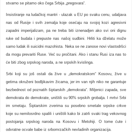
stvarno se pitamo oko čega Srbija „pregovara“.
Insistiranje na ludačkoj mantri - ulazak u EU po svaku cenu, udaljava
nas od Rusije i svih zemalja koje osećaju na svojoj kozi agresivni
zapadni imperijalizam, pa ne treba biti iznenadjen ako svi oni dignu
ruke od budala i prepuste nas našoj sudbini. Hrliti ka dželatu može
samo ludak ili suicidni mazohista. Neka se ne zanose novi vlastodršci
da mogu prevariti Ruse. Već su pročitani. Ako i stanu Rusi iza nas to
će biti zbog srpskog naroda, a ne srpskih kvislinga.
Srbi koji su još ostali da žive u „demokratskom“ Kosovu, žive u
getima okruženi bodljikavim žicama, jer im van njih niko ne garantuje
bezbednost od poznatih šiptarskih „demokrata“. Miljenici zapada, sve
demokrata do demokrate, uništili su 90% srpskih grobalja. I mrtvi Srbi
im smetaju. Šiptarskim zverima su posebno smetale srpske crkve
koje su nemilosrdno spalili i uništili kako bi zatrli svaki trag vekovnog
postojanja srpskog naroda na Kosovu i Metohiji. O tome ćute i
odvratne ocvale babe iz srbomrzačkih nevladinih organizacija.