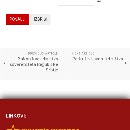



POŠALJI
IZBRIŠI




PREVIOUS ARTICLE
NEXT ARTICLE
Zakon kao odsustvo
Podruštvljavanja društva

suvereniteta Republike
Srbije
[BBCODE]
LINKOVI: