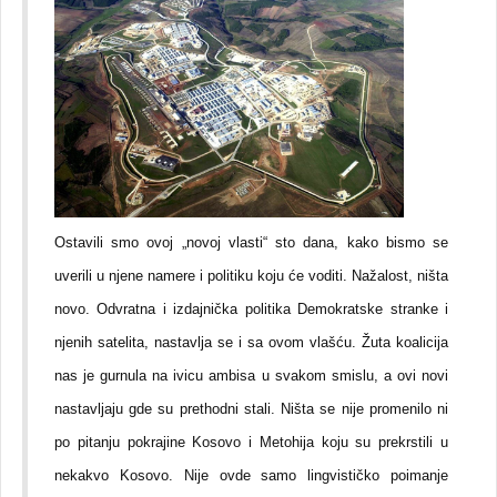
Ostavili smo ovoj „novoj vlasti“ sto dana, kako bismo se
uverili u njene namere i politiku koju će voditi. Nažalost, ništa
novo. Odvratna i izdajnička politika Demokratske stranke i
njenih satelita, nastavlja se i sa ovom vlašću. Žuta koalicija
nas je gurnula na ivicu ambisa u svakom smislu, a ovi novi
nastavljaju gde su prethodni stali. Ništa se nije promenilo ni
po pitanju pokrajine Kosovo i Metohija koju su prekrstili u
nekakvo Kosovo. Nije ovde samo lingvističko poimanje