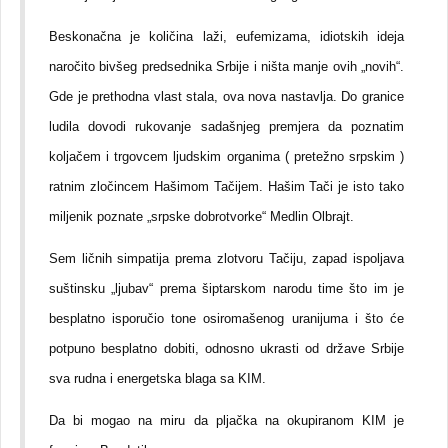
Beskonačna je količina laži, eufemizama, idiotskih ideja
naročito bivšeg predsednika Srbije i ništa manje ovih „novih“.
Gde je prethodna vlast stala, ova nova nastavlja. Do granice
ludila dovodi rukovanje sadašnjeg premjera da poznatim
koljačem i trgovcem ljudskim organima ( pretežno srpskim )
ratnim zločincem Hašimom Tačijem. Hašim Tači je isto tako
miljenik poznate „srpske dobrotvorke“ Medlin Olbrajt.
Sem ličnih simpatija prema zlotvoru Tačiju, zapad ispoljava
suštinsku „ljubav“ prema šiptarskom narodu time što im je
besplatno isporučio tone osiromašenog uranijuma i što će
potpuno besplatno dobiti, odnosno ukrasti od države Srbije
sva rudna i energetska blaga sa KIM.
Da bi mogao na miru da pljačka na okupiranom KIM je