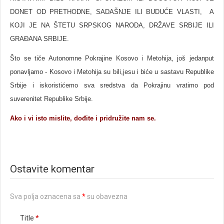
DONET OD PRETHODNE, SADAŠNJE ILI BUDUĆE VLASTI, A
KOJI JE NA ŠTETU SRPSKOG NARODA, DRŽAVE SRBIJE ILI
GRAĐANA SRBIJE.
Što se tiče Autonomne Pokrajine Kosovo i Metohija, još jedanput
ponavljamo - Kosovo i Metohija su bili,jesu i biće u sastavu Republike
Srbije i iskoristićemo sva sredstva da Pokrajinu vratimo pod
suverenitet Republike Srbije.
Ako i vi isto mislite, dođite i pridružite nam se.
Ostavite komentar
Sva polja oznacena sa
*
su obavezna
Title
*