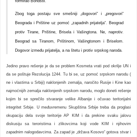
formirao Bondstil.
Zbog toga postaju sve smešniji „dogovori“ i „pregovori“
Beograda i Prištine uz pomoć „zapadnih prijatelja“. Beograd
protiv Tirane, Prištine, Brisela i Vašingtona. Ne, naprotiv.
Beograd sa Tiranom, Prištinom, Vašingtonom i Briselom.
Dogovor između prijatelja, a na štetu i protiv srpskog naroda.
Jedino pravo rešenje je da se problem Kosmeta vrati pod okrilje UN i
da se poštuje Rezolucija 1244. Tu bi se, uz pomoć srpskom narodu (
ne i vlastima u Srbiji) naklonjenih zemalja, naročito Rusije i Kine kao
najmoćnijih zemalja naklonjenih srpskom narodu, moglo doneti rešenje
kojim bi se sprečilo stvaranje velike Albanije i očuvao teritorijalni
integritet Srbije. U međuvremenu Skupština Srbije treba da proglasi
okupaciju dela svoje teritorije AP KIM i da prekine svaku jalovu
diskusiju sa teroristima i zlikovcima koji vode KIM i njihovim
zapadnim nalogodavcima. Za zapad je „država Kosovo“ gotova stvar i