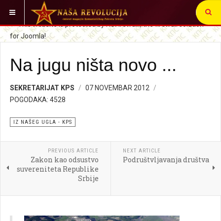
VI STE OVDE:
SRBIJA I SVET
IZ NAŠEG UGLA
Na jugu ništa novo ...
SEKRETARIJAT KPS
07 NOVEMBAR 2012
POGODAKA: 4528
IZ NAŠEG UGLA - KPS
PREVIOUS ARTICLE
NEXT ARTICLE
Zakon kao odsustvo
Podruštvljavanja društva
suvereniteta Republike
Srbije