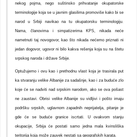
nekog pojma, nego suštinsko prihvatanje okupatorske
terminologije koja se u javnim glasilima promoviše kako bi se
narod u Srbiji navikao na tu okupatorsku terminologiju.
Nama, članovima i simpatizerima KPS, nikada neće
nametnuti taj novogovor, kao što nikada nećemo priznati ni
jedan dogovor, ugovor ni bilo kakva rešenja koja su na štetu
srpskog naroda i države Srbije.
Optužujemo i ovu kao i prethodnu vlast koja je trasirala put
ka stvaranju velike Albanije za sadašnje, kao i za buduće zlo
koje će se nadviti nad srpskim narodom, ako se ova pošast
ne zaustavi. Obrisi velike Albanije su vidljivi i pošto imaju
podršku srpskih, uglavnom zapadnih neprijatelja, pitanje je
gde će se buduće granice iscrtati. U ovakvom stanju
okupacije, Srbija će postati samo jedna mala kvinsliška
teritorija koja može zauvek nestati sa geografskih karata.