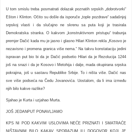
U tom smislu treba posmatrati dolazak poznatih srpskih „dobrotvorki“
Ešton i Klinton. Očito su došle da isporuče „tople pozdrave“ sadašnjoj
srpskoj vlasti i da slučajno ne skrenu sa puta koji je trasirala
Demokratska stranka. O kakvom „konstruktivnom pristupu“ trabunja
premjer Dačić kada mu je jasno i glasno Hilari Klinton rekla „Kosovo je
nezavisno i promena granica više nema.“ Na takvu konstataciju jedini
ispravan put bio bi da je Dačić podsetio Hilari da je Rezolucija 1244
još na snazi i da je Kosovo i Metohija i dalje, mada okupirana srpska
pokrajina, još u sastavu Republike Srbije. To i ništa više. Dačić nas
sve više podseća na Čedu Jovanovića. Uostalom, da li ima između
njih bilo kakve razlike?
Sjahao je Kurta i uzjahao Murta.
JOŠ JEDANPUT PONAVLJAMO
KPS NI POD KAKVIM USLOVIMA NEĆE PRIZNATI I SMATRAĆE
NIŠTAVNIM BILO KAKAV SPORAZUM ILI DOGOVOR KOJI JE