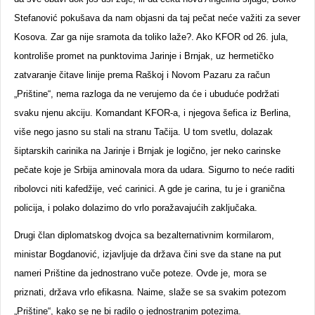
Stefanović pokušava da nam objasni da taj pečat neće važiti za sever
Kosova. Zar ga nije sramota da toliko laže?. Ako KFOR od 26. jula,
kontroliše promet na punktovima Jarinje i Brnjak, uz hermetičko
zatvaranje čitave linije prema Raškoj i Novom Pazaru za račun
„Prištine“, nema razloga da ne verujemo da će i ubuduće podržati
svaku njenu akciju. Komandant KFOR-a, i njegova šefica iz Berlina,
više nego jasno su stali na stranu Tačija. U tom svetlu, dolazak
šiptarskih carinika na Jarinje i Brnjak je logično, jer neko carinske
pečate koje je Srbija aminovala mora da udara. Sigurno to neće raditi
ribolovci niti kafedžije, već carinici. A gde je carina, tu je i granična
policija, i polako dolazimo do vrlo poražavajućih zaključaka.
Drugi član diplomatskog dvojca sa bezalternativnim kormilarom,
ministar Bogdanović, izjavljuje da država čini sve da stane na put
nameri Prištine da jednostrano vuče poteze. Ovde je, mora se
priznati, država vrlo efikasna. Naime, slaže se sa svakim potezom
„Prištine“, kako se ne bi radilo o jednostranim potezima.