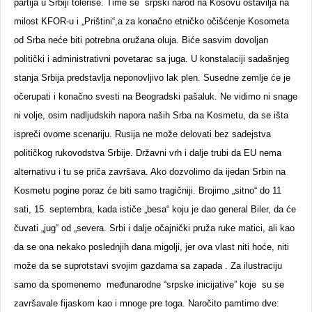
partija u Srbiji toleriše. Time se srpski narod na Kosovu ostavilja na
milost KFOR-u i „Prištini“,a za konačno etničko očišćenje Kosometa
od Srba neće biti potrebna oružana oluja. Biće sasvim dovoljan
politički i administrativni povetarac sa juga. U konstalaciji sadašnjeg
stanja Srbija predstavlja neponovljivo lak plen. Susedne zemlje će je
očerupati i konačno svesti na Beogradski pašaluk. Ne vidimo ni snage
ni volje, osim nadljudskih napora naših Srba na Kosmetu, da se išta
ispreči ovome scenariju. Rusija ne može delovati bez sadejstva
političkog rukovodstva Srbije. Državni vrh i dalje trubi da EU nema
alternativu i tu se priča završava. Ako dozvolimo da ijedan Srbin na
Kosmetu pogine poraz će biti samo tragičniji. Brojimo „sitno“ do 11
sati, 15. septembra, kada ističe „besa“ koju je dao general Biler, da će
čuvati „jug“ od „severa. Srbi i dalje očajnički pruža ruke matici, ali kao
da se ona nekako poslednjih dana migolji, jer ova vlast niti hoće, niti
može da se suprotstavi svojim gazdama sa zapada . Za ilustraciju
samo da spomenemo međunarodne “srpske inicijative” koje su se
završavale fijaskom kao i mnoge pre toga. Naročito pamtimo dve: