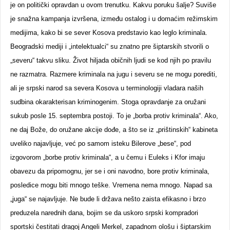
je on politički opravdan u ovom trenutku. Kakvu poruku šalje? Suviše
je snažna kampanja izvršena, između ostalog i u domaćim režimskim
medijima, kako bi se sever Kosova predstavio kao leglo kriminala.
Beogradski mediji i „intelektualci“ su znatno pre šiptarskih stvorili o
„severu“ takvu sliku. Život hiljada običnih ljudi se kod njih po pravilu
ne razmatra. Razmere kriminala na jugu i severu se ne mogu porediti,
ali je srpski narod sa severa Kosova u terminologiji vladara naših
sudbina okarakterisan kriminogenim. Stoga opravdanje za oružani
sukub posle 15. septembra postoji. To je „borba protiv kriminala“. Ako,
ne daj Bože, do oružane akcije dođe, a što se iz „prištinskih“ kabineta
uveliko najavljuje, već po samom isteku Bilerove „bese“, pod
izgovorom „borbe protiv kriminala“, a u čemu i Euleks i Kfor imaju
obavezu da pripomognu, jer se i oni navodno, bore protiv kriminala,
posledice mogu biti mnogo teške. Vremena nema mnogo. Napad sa
„juga“ se najavljuje. Ne bude li država nešto zaista efikasno i brzo
preduzela narednih dana, bojim se da uskoro srpski kompradori
sportski čestitati dragoj Angeli Merkel, zapadnom ološu i šiptarskim