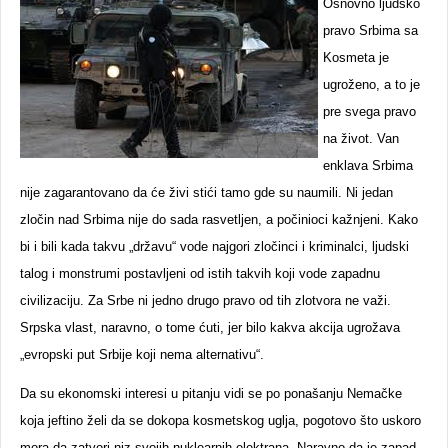
Osnovno ljudsko
pravo Srbima sa
Kosmeta je
ugroženo, a to je
pre svega pravo
na život. Van
enklava Srbima
nije zagarantovano da će živi stići tamo gde su naumili. Ni jedan
zločin nad Srbima nije do sada rasvetljen, a počinioci kažnjeni. Kako
bi i bili kada takvu „državu“ vode najgori zločinci i kriminalci, ljudski
talog i monstrumi postavljeni od istih takvih koji vode zapadnu
civilizaciju. Za Srbe ni jedno drugo pravo od tih zlotvora ne važi.
Srpska vlast, naravno, o tome ćuti, jer bilo kakva akcija ugrožava
„evropski put Srbije koji nema alternativu“.
Da su ekonomski interesi u pitanju vidi se po ponašanju Nemačke
koja jeftino želi da se dokopa kosmetskog uglja, pogotovo što uskoro
mora da zatvori niz svojih nuklearnih elektrana. Naravno da je zapad