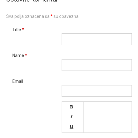
Sva polja oznacena sa
*
su obavezna
Title
*
Name
*
Email



