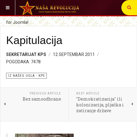
VI STE OVDE:
SRBIJA I SVET
IZ NAŠEG UGLA
Kapitulacija
SEKRETARIJAT KPS
12 SEPTEMBAR 2011
POGODAKA: 7478
IZ NAŠEG UGLA - KPS
PREVIOUS ARTICLE
NEXT ARTICLE
Bez samoodbrane
"Demokratizacija" ili
kolonizacija, pljačka i
zatiranje države