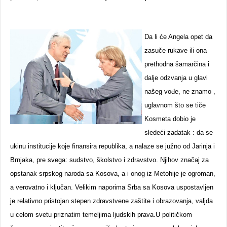
Da li će Angela opet da
zasuče rukave ili ona
prethodna šamarčina i
dalje odzvanja u glavi
našeg vođe, ne znamo ,
uglavnom što se tiče
Kosmeta dobio je
sledeći zadatak : da se
ukinu institucije koje finansira republika, a nalaze se južno od Jarinja i
Brnjaka, pre svega: sudstvo, školstvo i zdravstvo. Njihov značaj za
opstanak srpskog naroda sa Kosova, a i onog iz Metohije je ogroman,
a verovatno i ključan. Velikim naporima Srba sa Kosova uspostavljen
je relativno pristojan stepen zdravstvene zaštite i obrazovanja, valjda
u celom svetu priznatim temeljima ljudskih prava.U političkom