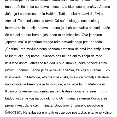
ima stručnih), ili da će dozvoliti deci da u školi uče o junaštvu Adema
Jašarija i besmrtnosti dela Hašima Tačija, neka nastavi da živi u
zabludi. To je individualna stvar. Od suštinskog je nacionalnog
interesa te institucije po svaku cenu (ali baš po svaku) očuvati, inače
će niz dolinu Ibra krenuti još jedan talas izbeglica. Ovo je nakon
„sporazuma“ o pečatima mnogo teže ostvariti nego pre, jer sada
„Priština“ ima međunarodno priznata sredstva da davi kao zmija žabu
te institucije i taj narod. Iskustvo nas uči da oni to znaju da rade
izuzetno dobro i efikasno.Ko god u ovo sumnja, neka prizove zdrav
razum u pomoć. Tačno je da je sever Kosova, za koji su vezani i Srbi
iz enklava i iz Metohije, etnički srpski. Ali, svaki će roditelj slati dete
na školovanje tamo gde je to moguće, a to neće biti ni Metohija ni
Kosovo. S vremenom, omladina će biti desetkovana, a samim tim i
budućnost srpskog naroda ukinuta. Ovih dana, severom Kosova se
pronela vest da je čak i ministar Bogdanović, preselio porodicu u
Beograd
. Ne zalazeći u privatnost takvog postupka, pitanje je koliko