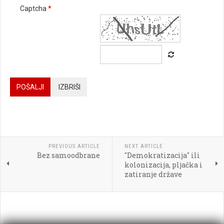
Captcha
*






POŠALJI
IZBRIŠI




PREVIOUS ARTICLE
NEXT ARTICLE
Bez samoodbrane
"Demokratizacija" ili

kolonizacija, pljačka i
zatiranje države
[BBCODE]