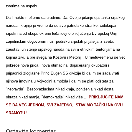
zverima na uspehu.
Da li nešto možemo da uradimo. Da. Ovo je pitanje opstanka srpskog
naroda i krajnje je vreme da se sve patriotske stranke, celokupan
srpski narod okupi, okrene leđa ideji o priključenju Evropskoj Uniji i
zajedničkim dogovorom i uz podršku srpskih prijatelja iz sveta,
zaustavi uništenje srpskog naroda na svim etničkim teritorijama na
kojima živi, a pre svega na Kosovu i Metohiji. U međuvremenu se već
pokreće nova priča i nova otimačina, dojučerašnji okupatori i
pripadnici zloglasne Princ Eugen SS divizije bi da im se sada vrati
njihova imovina u Vojvodini a možda i da im se plati odšteta za
"nepravdu". Bezobrazlucima nikad kraja, poniženja nikad dosta,
obraza nikad manje, "demokratije" nikad više ...
PRIKLJUČITE NAM
SE DA VEĆ JEDNOM, SVI ZAJEDNO, STAVIMO TAČKU NA OVU
SRAMOTU
!
Ostavite komentar