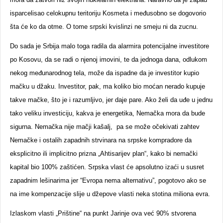
isparcelisao celokupnu teritoriju Kosmeta i međusobno se dogovorio
šta će ko da otme. O tome srpski kvislinzi ne smeju ni da zucnu.
Do sada je Srbija malo toga radila da alarmira potencijalne investitore
po Kosovu, da se radi o njenoj imovini, te da jednoga dana, odlukom
nekog međunarodnog tela, može da ispadne da je investitor kupio
mačku u džaku. Investitor, pak, ma koliko bio moćan nerado kupuje
takve mačke, što je i razumljivo, jer daje pare. Ako želi da uđe u jednu
tako veliku investiciju, kakva je energetika, Nemačka mora da bude
sigurna. Nemačka nije mačji kašalj, pa se može očekivati zahtev
Nemačke i ostalih zapadnih strvinara na srpske kompradore da
eksplicitno ili implicitno prizna „Ahtisarijev plan“, kako bi nemački
kapital bio 100% zaštićen. Srpska vlast će apsolutno izaći u susret
zapadnim lešinarima jer “Evropa nema alternativu”, pogotovo ako se
na ime kompenzacije slije u džepove vlasti neka stotina miliona evra.
Izlaskom vlasti „Prištine“ na punkt Jarinje ova već 90% stvorena