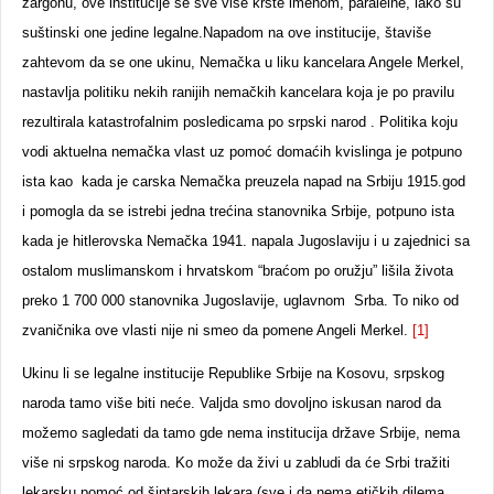
žargonu, ove institucije se sve više krste imenom, paralelne, iako su
suštinski one jedine legalne.Napadom na ove institucije, štaviše
zahtevom da se one ukinu, Nemačka u liku kancelara Angele Merkel,
nastavlja politiku nekih ranijih nemačkih kancelara koja je po pravilu
rezultirala katastrofalnim posledicama po srpski narod . Politika koju
vodi aktuelna nemačka vlast uz pomoć domaćih kvislinga je potpuno
ista kao kada je carska Nemačka preuzela napad na Srbiju 1915.god
i pomogla da se istrebi jedna trećina stanovnika Srbije, potpuno ista
kada je hitlerovska Nemačka 1941. napala Jugoslaviju i u zajednici sa
ostalom muslimanskom i hrvatskom “braćom po oružju” lišila života
preko 1 700 000 stanovnika Jugoslavije, uglavnom Srba. To niko od
zvaničnika ove vlasti nije ni smeo da pomene Angeli Merkel.
[1]
Ukinu li se legalne institucije Republike Srbije na Kosovu, srpskog
naroda tamo više biti neće. Valjda smo dovoljno iskusan narod da
možemo sagledati da tamo gde nema institucija države Srbije, nema
više ni srpskog naroda. Ko može da živi u zabludi da će Srbi tražiti
lekarsku pomoć od šiptarskih lekara (sve i da nema etičkih dilema,