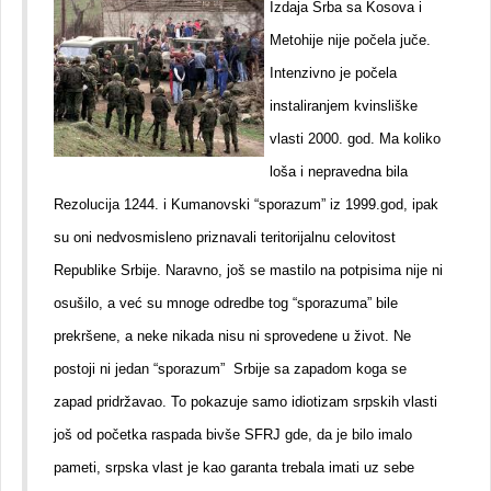
Izdaja Srba sa Kosova i
Metohije nije počela juče.
Intenzivno je počela
instaliranjem kvinsliške
vlasti 2000. god. Ma koliko
loša i nepravedna bila
Rezolucija 1244. i Kumanovski “sporazum” iz 1999.god, ipak
su oni nedvosmisleno priznavali teritorijalnu celovitost
Republike Srbije. Naravno, još se mastilo na potpisima nije ni
osušilo, a već su mnoge odredbe tog “sporazuma” bile
prekršene, a neke nikada nisu ni sprovedene u život. Ne
postoji ni jedan “sporazum” Srbije sa zapadom koga se
zapad pridržavao. To pokazuje samo idiotizam srpskih vlasti
još od početka raspada bivše SFRJ gde, da je bilo imalo
pameti, srpska vlast je kao garanta trebala imati uz sebe