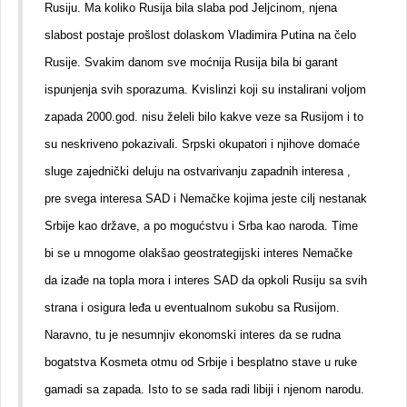
Rusiju. Ma koliko Rusija bila slaba pod Jeljcinom, njena
slabost postaje prošlost dolaskom Vladimira Putina na čelo
Rusije. Svakim danom sve moćnija Rusija bila bi garant
ispunjenja svih sporazuma. Kvislinzi koji su instalirani voljom
zapada 2000.god. nisu želeli bilo kakve veze sa Rusijom i to
su neskriveno pokazivali. Srpski okupatori i njihove domaće
sluge zajednički deluju na ostvarivanju zapadnih interesa ,
pre svega interesa SAD i Nemačke kojima jeste cilj nestanak
Srbije kao države, a po mogućstvu i Srba kao naroda. Time
bi se u mnogome olakšao geostrategijski interes Nemačke
da izađe na topla mora i interes SAD da opkoli Rusiju sa svih
strana i osigura leđa u eventualnom sukobu sa Rusijom.
Naravno, tu je nesumnjiv ekonomski interes da se rudna
bogatstva Kosmeta otmu od Srbije i besplatno stave u ruke
gamadi sa zapada. Isto to se sada radi libiji i njenom narodu.