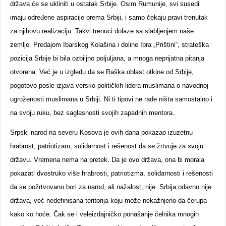
država će se ukliniti u ostatak Srbije. Osim Rumunije, svi susedi
imaju određene aspiracije prema Srbiji, i samo čekaju pravi trenutak
za njihovu realizaciju. Takvi trenuci dolaze sa slabljenjem naše
zemlje. Predajom Ibarskog Kolašina i doline Ibra „Prištini“, strateška
pozicija Srbije bi bila ozbiljno poljuljana, a mnoga neprijatna pitanja
otvorena. Već je u izgledu da se Raška oblast otkine od Srbije,
pogotovo posle izjava versko-političkih lidera muslimana o navodnoj
ugroženosti muslimana u Srbiji. Ni ti tipovi ne rade ništa samostalno i
na svoju ruku, bez saglasnosti svojih zapadnih mentora.
Srpski narod na severu Kosova je ovih dana pokazao izuzetnu
hrabrost, patriotizam, solidarnost i rešenost da se žrtvuje za svoju
državu. Vremena nema na pretek. Da je ovo država, ona bi morala
pokazati dvostruko više hrabrosti, patriotizma, solidarnosti i rešenosti
da se požrtvovano bori za narod, ali nažalost, nije. Srbija odavno nije
država, već nedefinisana teritorija koju može nekažnjeno da čerupa
kako ko hoće. Čak se i veleizdajničko ponašanje čelnika mnogih