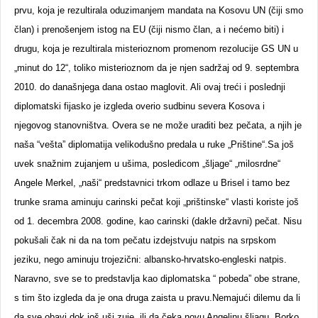
prvu, koja je rezultirala oduzimanjem mandata na Kosovu UN (čiji smo
član) i prenošenjem istog na EU (čiji nismo član, a i nećemo biti) i
drugu, koja je rezultirala misterioznom promenom rezolucije GS UN u
„minut do 12“, toliko misterioznom da je njen sadržaj od 9. septembra
2010. do današnjega dana ostao maglovit. Ali ovaj treći i poslednji
diplomatski fijasko je izgleda overio sudbinu severa Kosova i
njegovog stanovništva. Overa se ne može uraditi bez pečata, a njih je
naša “vešta” diplomatija velikodušno predala u ruke „Prištine“.Sa još
uvek snažnim zujanjem u ušima, posledicom „šljage“ „milosrdne“
Angele Merkel, „naši“ predstavnici trkom odlaze u Brisel i tamo bez
trunke srama aminuju carinski pečat koji „prištinske“ vlasti koriste još
od 1. decembra 2008. godine, kao carinski (dakle državni) pečat. Nisu
pokušali čak ni da na tom pečatu izdejstvuju natpis na srpskom
jeziku, nego aminuju trojezični: albansko-hrvatsko-engleski natpis.
Naravno, sve se to predstavlja kao diplomatska “ pobeda” obe strane,
s tim što izgleda da je ona druga zaista u pravu.Nemajući dilemu da li
da sve obavi dok još uši zuje, ili da čeka novu Angelinu šljagu, Borko