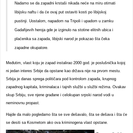
Nadamo se da zapadni krstaši nikada neće na miru otimati
libijsku naftu i da će ovaj put ostaviti kosti po libijskoj
pustinji. Uostalom, napadom na Tripoli i upadom u zamku
Gadafijevih heroja gde je izginulo na stotine elitnih ubica i
plaćenika sa zapada, libijski narod je pokazao šta čeka
zapadne okupatore.
Međutim, vlast koju je zapad instalirao 2000 god. je poslušnička kojoj
ni jedan interes Srbije da opstane kao država nije na prvom mestu.
Srbija je danas sprega političara pod kontrolom zapada, krupnog
zapadnog kapitala, kriminalaca i tajnih službi u službi režima. Ovakav
skup Srbiju, sve njene građane i celokupan srpski narod vodi u
neminovnu propast.
Hajde da malo pogledamo šta se sve dešavalo, šta se dešava i šta će
se desiti sa Kosmetom ako ova kriminogena vlast opstane.