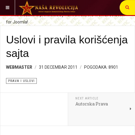
VI STE OVDE:
SRBIJA I SVET
PRAVA I USLOVI
Uslovi i pravila korišćenja
sajta
WEBMASTER
31 DECEMBAR 2011
POGODAKA: 8901
PRAVA I USLOVI
NEXT ARTICLE
Autorska Prava