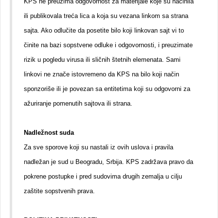
KPS ne preuzima odgovornost za materijale koje su načinila
ili publikovala treća lica a koja su vezana linkom sa strana
sajta. Ako odlučite da posetite bilo koji linkovan sajt vi to
činite na bazi sopstvene odluke i odgovornosti, i preuzimate
rizik u pogledu virusa ili sličnih štetnih elemenata. Sami
linkovi ne znače istovremeno da KPS na bilo koji način
sponzoriše ili je povezan sa entitetima koji su odgovorni za
ažuriranje pomenutih sajtova ili strana.
Nadležnost suda
Za sve sporove koji su nastali iz ovih uslova i pravila
nadležan je sud u Beogradu, Srbija. KPS zadržava pravo da
pokrene postupke i pred sudovima drugih zemalja u cilju
zaštite sopstvenih prava.