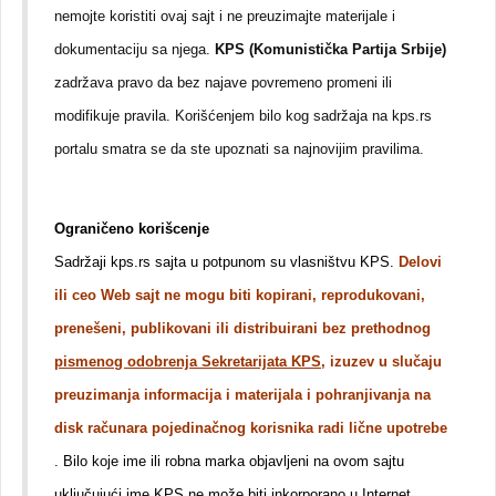
nemojte koristiti ovaj sajt i ne preuzimajte materijale i
dokumentaciju sa njega.
KPS (Komunistička Partija Srbije)
zadržava pravo da bez najave povremeno promeni ili
modifikuje pravila. Korišćenjem bilo kog sadržaja na kps.rs
portalu smatra se da ste upoznati sa najnovijim pravilima.
Ograničeno korišcenje
Sadržaji kps.rs sajta u potpunom su vlasništvu KPS.
Delovi
ili ceo Web sajt ne mogu biti kopirani, reprodukovani,
prenešeni, publikovani ili distribuirani bez prethodnog
pismenog odobrenja Sekretarijata KPS
, izuzev u slučaju
preuzimanja informacija i materijala i pohranjivanja na
disk računara pojedinačnog korisnika radi lične upotrebe
. Bilo koje ime ili robna marka objavljeni na ovom sajtu
uključujući ime KPS ne može biti inkorporano u Internet