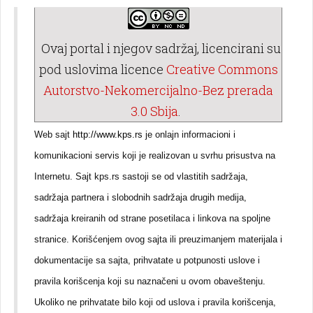
Ovaj portal i njegov sadržaj, licencirani su
pod uslovima licence
Creative Commons
Autorstvo-Nekomercijalno-Bez prerada
3.0 Sbija
.
Web sajt
http://www.kps.rs
je onlajn informacioni i
komunikacioni servis koji je realizovan u svrhu prisustva na
Internetu. Sajt kps.rs sastoji se od vlastitih sadržaja,
sadržaja partnera i slobodnih sadržaja drugih medija,
sadržaja kreiranih od strane posetilaca i linkova na spoljne
stranice. Korišćenjem ovog sajta ili preuzimanjem materijala i
dokumentacije sa sajta, prihvatate u potpunosti uslove i
pravila korišcenja koji su naznačeni u ovom obaveštenju.
Ukoliko ne prihvatate bilo koji od uslova i pravila korišcenja,