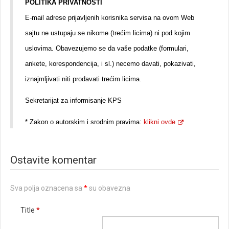
POLITIKA PRIVATNOSTI
E-mail adrese prijavljenih korisnika servisa na ovom Web
sajtu ne ustupaju se nikome (trećim licima) ni pod kojim
uslovima. Obavezujemo se da vaše podatke (formulari,
ankete, korespondencija, i sl.) necemo davati, pokazivati,
iznajmljivati niti prodavati trećim licima.
Sekretarijat za informisanje KPS
* Zakon o autorskim i srodnim pravima:
klikni ovde
Ostavite komentar
Sva polja oznacena sa
*
su obavezna
Title
*