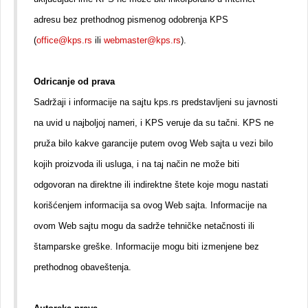
adresu bez prethodnog pismenog odobrenja KPS
(
office@kps.rs
ili
webmaster@kps.rs
).
Odricanje od prava
Sadržaji i informacije na sajtu kps.rs predstavljeni su javnosti
na uvid u najboljoj nameri, i KPS veruje da su tačni. KPS ne
pruža bilo kakve garancije putem ovog Web sajta u vezi bilo
kojih proizvoda ili usluga, i na taj način ne može biti
odgovoran na direktne ili indirektne štete koje mogu nastati
korišćenjem informacija sa ovog Web sajta. Informacije na
ovom Web sajtu mogu da sadrže tehničke netačnosti ili
štamparske greške. Informacije mogu biti izmenjene bez
prethodnog obaveštenja.