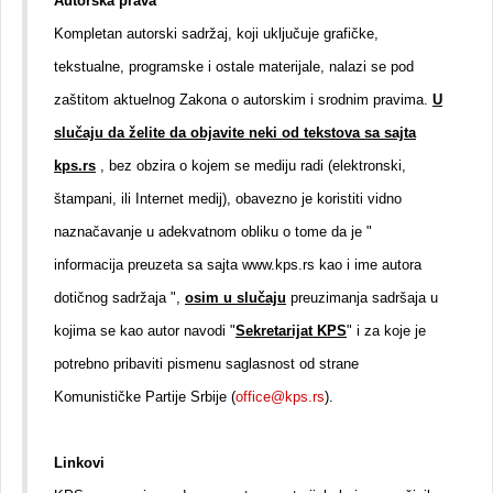
Autorska prava
Kompletan autorski sadržaj, koji uključuje grafičke,
tekstualne, programske i ostale materijale, nalazi se pod
zaštitom aktuelnog Zakona o autorskim i srodnim pravima.
U
slučaju da želite da objavite neki od tekstova sa sajta
kps.rs
, bez obzira o kojem se mediju radi (elektronski,
štampani, ili Internet medij), obavezno je koristiti vidno
naznačavanje u adekvatnom obliku o tome da je "
informacija preuzeta sa sajta www.kps.rs kao i ime autora
dotičnog sadržaja ",
osim u slučaju
preuzimanja sadršaja u
kojima se kao autor navodi "
Sekretarijat KPS
" i za koje je
potrebno pribaviti pismenu saglasnost od strane
Komunističke Partije Srbije (
office@kps.rs
).
Linkovi