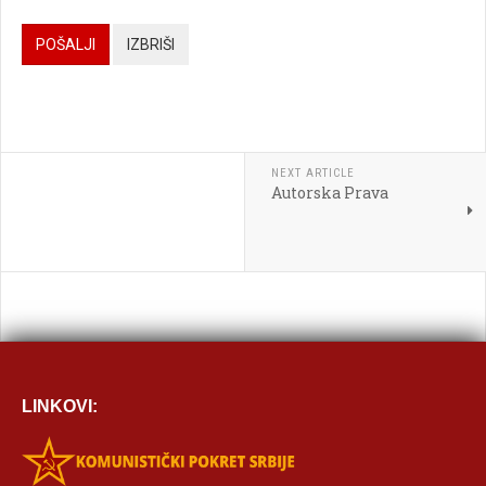

POŠALJI
IZBRIŠI




NEXT ARTICLE
Autorska Prava

[BBCODE]
LINKOVI: