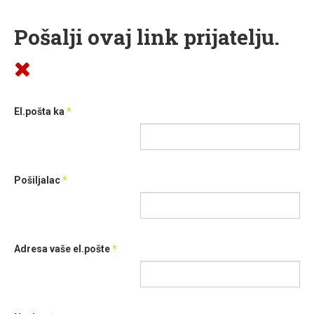
Pošalji ovaj link prijatelju.
El.pošta ka
*
Pošiljalac
*
Adresa vaše el.pošte
*