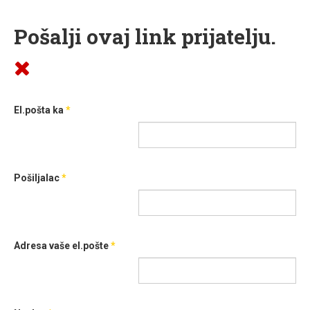
Pošalji ovaj link prijatelju.
El.pošta ka
*
Pošiljalac
*
Adresa vaše el.pošte
*