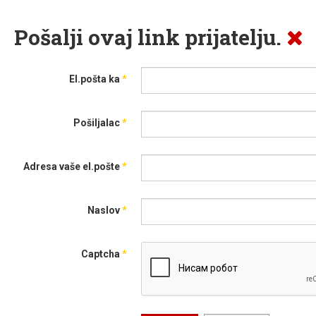
Pošalji ovaj link prijatelju.
El.pošta ka
*
Pošiljalac
*
Adresa vaše el.pošte
*
Naslov
*
Captcha
*