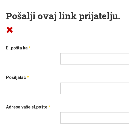
Pošalji ovaj link prijatelju.
El.pošta ka
*
Pošiljalac
*
Adresa vaše el.pošte
*