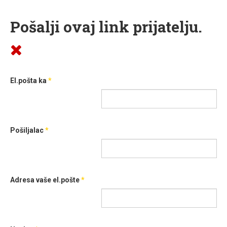
Pošalji ovaj link prijatelju.
El.pošta ka
*
Pošiljalac
*
Adresa vaše el.pošte
*