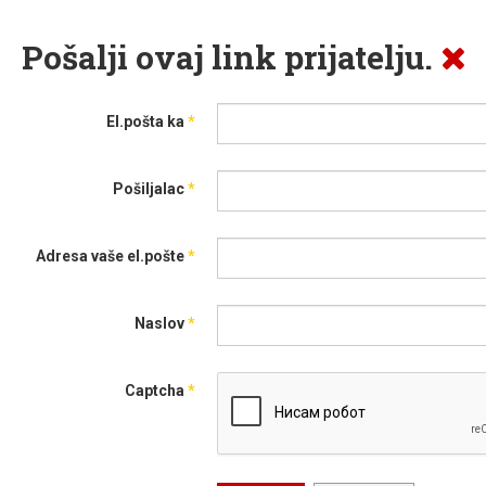
Pošalji ovaj link prijatelju.
El.pošta ka
*
Pošiljalac
*
Adresa vaše el.pošte
*
Naslov
*
Captcha
*