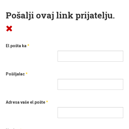
Pošalji ovaj link prijatelju.
El.pošta ka
*
Pošiljalac
*
Adresa vaše el.pošte
*