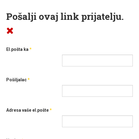
Pošalji ovaj link prijatelju.
El.pošta ka
*
Pošiljalac
*
Adresa vaše el.pošte
*