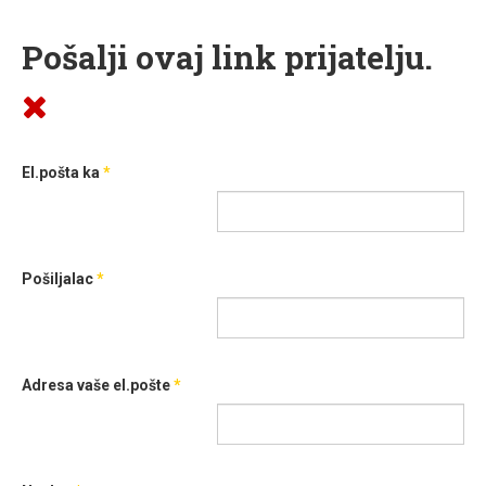
Pošalji ovaj link prijatelju.
El.pošta ka
*
Pošiljalac
*
Adresa vaše el.pošte
*