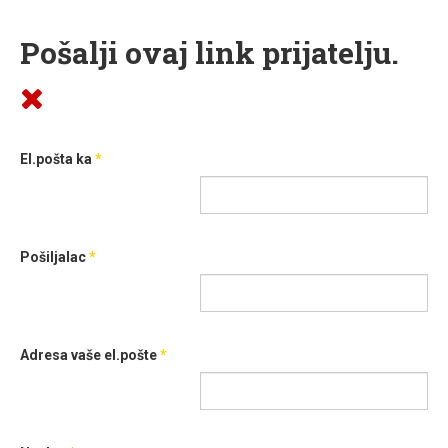
Pošalji ovaj link prijatelju.
El.pošta ka
*
Pošiljalac
*
Adresa vaše el.pošte
*