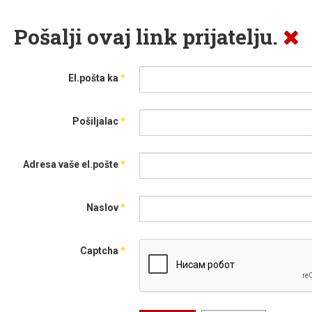
Pošalji ovaj link prijatelju.
El.pošta ka
*
Pošiljalac
*
Adresa vaše el.pošte
*
Naslov
*
Captcha
*